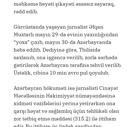
məhkəmə heyəti şikayəti əsassız sayaraq,
rədd edib.
Gürcüstanda yaşayan jurnalist Əfqan
Muxtarlı mayın 29-da evinin yaxınlığından
“yoxa” çıxıb, mayın 30-da Azərbaycanda
həbs edilib. Dediyinə görə, Tbilisidə
saxlanıb, ona işgəncə verilib, zorla sərhədə
gətirilərək Azərbaycan tərəfinə təhvil verilib.
Üstəlik, cibinə 10 min avro pul qoyulub.
Azərbaycan hökuməti isə jurnalisti Cinayət
Məcəlləsinin Hakimiyyət nümayəndəsinə
xidməti vəzifələrini yerinə yetirərkən ona
qarşı həyat və sağlamlıq üçün təhlükəli olan
zor tətbiq etmə maddəsi (315.2) ilə ittiham
edir. Bu ittiham üç ilədək azadlıqdan