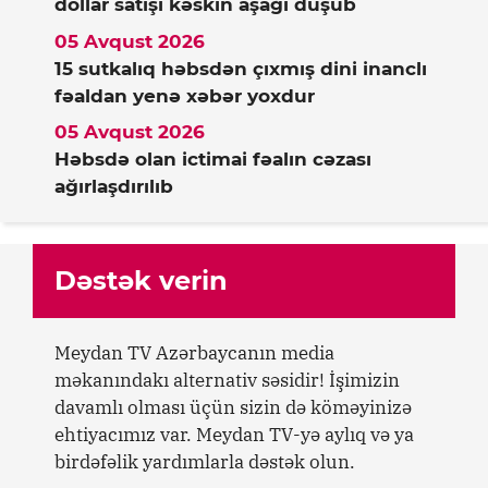
dollar satışı kəskin aşağı düşüb
05 Avqust 2026
15 sutkalıq həbsdən çıxmış dini inanclı
fəaldan yenə xəbər yoxdur
05 Avqust 2026
Həbsdə olan ictimai fəalın cəzası
ağırlaşdırılıb
Dəstək verin
Meydan TV Azərbaycanın media
məkanındakı alternativ səsidir! İşimizin
davamlı olması üçün sizin də köməyinizə
ehtiyacımız var. Meydan TV-yə aylıq və ya
birdəfəlik yardımlarla dəstək olun.