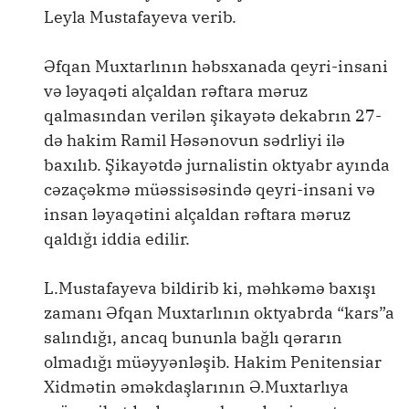
Leyla Mustafayeva verib.
Əfqan Muxtarlının həbsxanada qeyri-insani
və ləyaqəti alçaldan rəftara məruz
qalmasından verilən şikayətə dekabrın 27-
də hakim Ramil Həsənovun sədrliyi ilə
baxılıb. Şikayətdə jurnalistin oktyabr ayında
cəzaçəkmə müəssisəsində qeyri-insani və
insan ləyaqətini alçaldan rəftara məruz
qaldığı iddia edilir.
L.Mustafayeva bildirib ki, məhkəmə baxışı
zamanı Əfqan Muxtarlının oktyabrda “kars”a
salındığı, ancaq bununla bağlı qərarın
olmadığı müəyyənləşib. Hakim Penitensiar
Xidmətin əməkdaşlarının Ə.Muxtarlıya