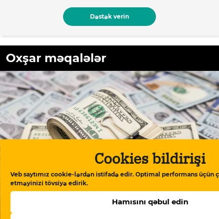
Dəstək verin
Oxşar məqalələr
Cookies bildirişi
Veb saytımız cookie-lərdən istifadə edir. Optimal performans üçün ç
etməyinizi tövsiyə edirik.
Hamısını qəbul edin
Əhali dollardan uzaqlaşır: bankların isə dollar satışı
kəskin aşağı düşüb