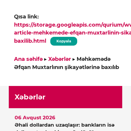
Qısa link:
https://storage.googleapis.com/qurium/
article-mehkemede-efqan-muxtarlinin-sika
baxilib.html
Kopyala
Ana səhifə
▸
Xəbərlər
▸
Məhkəmədə
Əfqan Muxtarlının şikayətlərinə baxılıb
Xəbərlər
06 Avqust 2026
Əhali dollardan uzaqlaşır: bankların isə