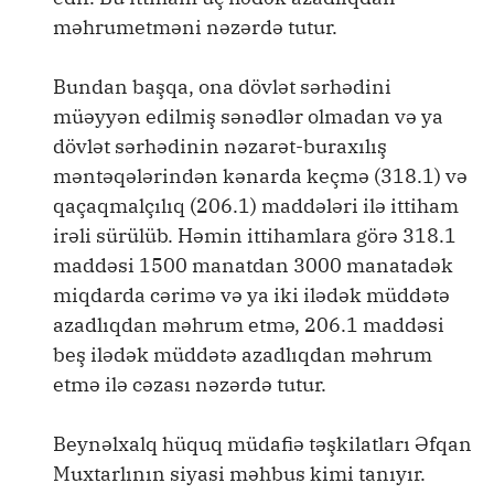
məhrumetməni nəzərdə tutur.
Bundan başqa, ona dövlət sərhədini
müəyyən edilmiş sənədlər olmadan və ya
dövlət sərhədinin nəzarət-buraxılış
məntəqələrindən kənarda keçmə (318.1) və
qaçaqmalçılıq (206.1) maddələri ilə ittiham
irəli sürülüb. Həmin ittihamlara görə 318.1
maddəsi 1500 manatdan 3000 manatadək
miqdarda cərimə və ya iki ilədək müddətə
azadlıqdan məhrum etmə, 206.1 maddəsi
beş ilədək müddətə azadlıqdan məhrum
etmə ilə cəzası nəzərdə tutur.
Beynəlxalq hüquq müdafiə təşkilatları Əfqan
Muxtarlının siyasi məhbus kimi tanıyır.