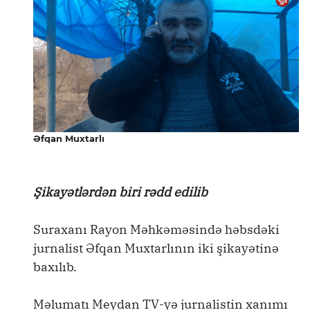
Əfqan Muxtarlı
Şikayətlərdən biri rədd edilib
Suraxanı Rayon Məhkəməsində həbsdəki
jurnalist Əfqan Muxtarlının iki şikayətinə
baxılıb.
Məlumatı Meydan TV-yə jurnalistin xanımı