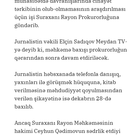
münasibətdə davranışlarında cinayət
tərkibinin olub-olmamasının araşdırılması
üçün işi Suraxanı Rayon Prokurorluğuna
göndərib.
Jurnalistin vəkili Elçin Sadıqov Meydan TV-
yə deyib ki, məhkəmə baxışı prokurorluğun
qərarından sonra davam etdiriləcək.
Jurnalistin həbsxanada telefonla danışıq,
yaxınları ilə görüşmək hüququna, kitab
verilməsinə məhdudiyyət qoyulmasından
verilən şikayətinə isə dekabrın 28-də
baxılıb.
Ancaq Suraxanı Rayon Məhkəməsinin
hakimi Ceyhun Qədimovun sədrlik etdiyi