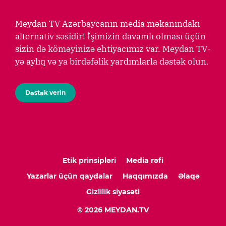
Meydan TV Azərbaycanın media məkanındakı
alternativ səsidir! İşimizin davamlı olması üçün
sizin də köməyinizə ehtiyacımız var. Meydan TV-
yə aylıq və ya birdəfəlik yardımlarla dəstək olun.
Dəstək verin
Etik prinsipləri
Media rəfi
Yazarlar üçün qaydalar
Haqqımızda
Əlaqə
Gizlilik siyasəti
© 2026 MEYDAN.TV