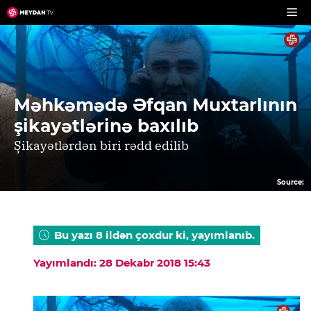
Skip
to
content
Məhkəmədə Əfqan Muxtarlının
şikayətlərinə baxılıb
Şikayətlərdən biri rədd edilib
Source:
Bu yazı 8 ildən çoxdur ki, yayımlanıb.
Yayımlandı: 28 Dekabr 2018 15:43