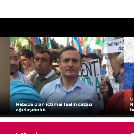
U
Həbsdə olan ictimai fəalın cəzası
R
ağırlaşdırılıb
b