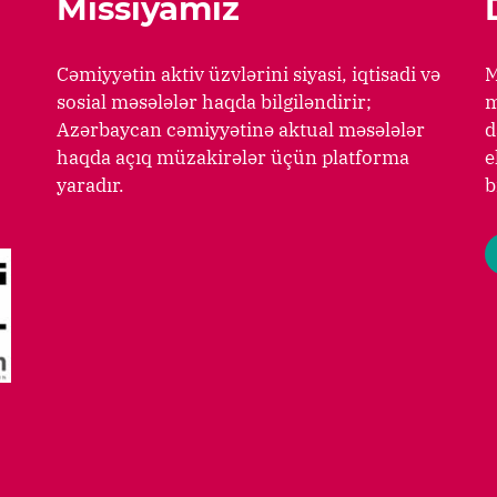
Missiyamız
Cəmiyyətin aktiv üzvlərini siyasi, iqtisadi və
M
sosial məsələlər haqda bilgiləndirir;
m
Azərbaycan cəmiyyətinə aktual məsələlər
d
haqda açıq müzakirələr üçün platforma
e
yaradır.
b