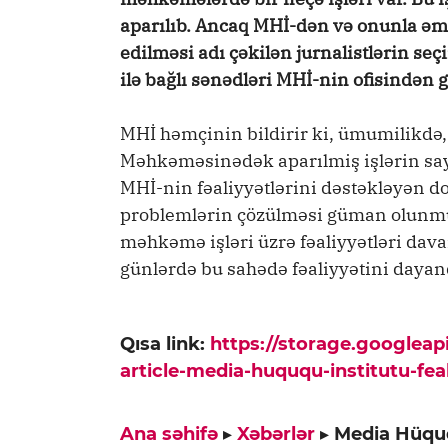
aparılıb. Ancaq MHİ-dən və onunla ə
edilməsi adı çəkilən jurnalistlərin s
ilə bağlı sənədləri MHİ-nin ofisindən g
MHİ həmçinin bildirir ki, ümumilikdə, 
Məhkəməsinədək aparılmiş işlərin sa
MHİ-nin fəaliyyətlərini dəstəkləyən d
problemlərin çözülməsi güman olunmu
məhkəmə işləri üzrə fəaliyyətləri dav
günlərdə bu sahədə fəaliyyətini dayan
Qısa link:
https://storage.googlea
article-media-huququ-institutu-feal
Ana səhifə
▸
Xəbərlər
▸
Media Hüququ