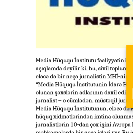
Media Hüququ İnstitutu fəaliyyətini 
açıqlamda deyilir ki, bu, sivil toplum
eləcə də bir neçə jurnalistin MHİ-nin 
“Media Hüququ İnstitutunin İdarə Hey
olunan şəxslərin adlarının daxil edild
jurnalist – o cümlədən, müstəqil jurn
Media Hüququ İnstitutunun, eləcə də 
hüquq xidmətlərindən imtina olunması
jurnalistlərin 10-dan çox işini Avropa
məhkəmələrdə bir neçə işləri var. Bu 