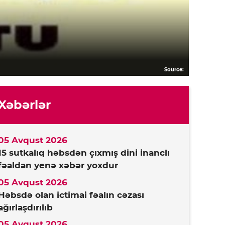
Source:
Xəbərlər
05 Avqust 2026
15 sutkalıq həbsdən çıxmış dini inanclı
fəaldan yenə xəbər yoxdur
05 Avqust 2026
Həbsdə olan ictimai fəalın cəzası
ağırlaşdırılıb
05 Avqust 2026