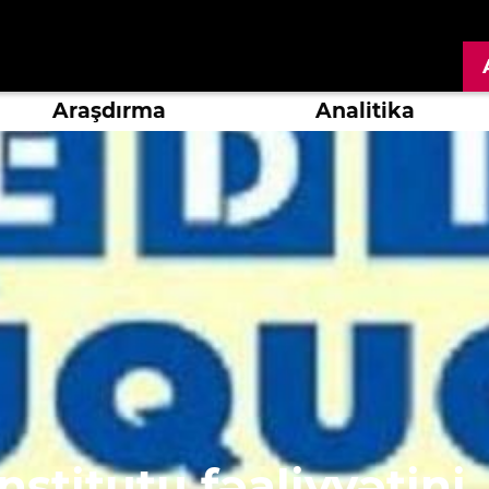
Araşdırma
Analitika
stitutu fəaliyyətini