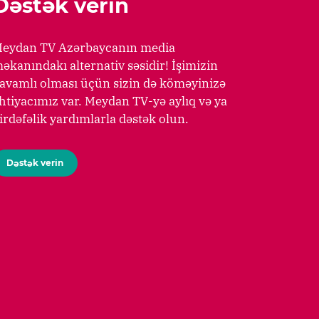
Dəstək verin
eydan TV Azərbaycanın media
əkanındakı alternativ səsidir! İşimizin
avamlı olması üçün sizin də köməyinizə
htiyacımız var. Meydan TV-yə aylıq və ya
irdəfəlik yardımlarla dəstək olun.
Dəstək verin