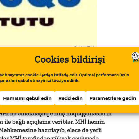
Cookies bildirişi
dayandırmaq ərəfəsindədir. Qurumun yaydığı
 quruluşları sahəsindəki son ağır durum və
Veb saytımız cookie-lərdən istifadə edir. Optimal performans üçün
xidmətlərindən imatina etməsi ilə bağlıdır:
çərəzləri qəbul etməyinizi tövsiyə edirik.
ətinin sədri siyasi məhbus olduqları güman
iyi siyahıya imza atmadığından bir neçə
Hamısını qəbul edin
Rədd edin
Parametrlərə gedin
alist Xədicə İsmayılova, Şahvələd Çobanoğlu
MHİ ilə əməkdaşlıq etmiş hüquqşunasların
 ilə bağlı açıqlama veriblər. MHİ həmin
 Məhkəməsinə hazırlayıb, eləcə də yerli
işlər MHİ tərəfindən yüksək səviyyədə