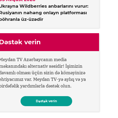
Ukrayna Wildberries anbarlarını vurur:
Rusiyanın nəhəng onlayn platforması
böhranla üz-üzədir
Dəstək verin
Meydan TV Azərbaycanın media
məkanındakı alternativ səsidir! İşimizin
davamlı olması üçün sizin də köməyinizə
ehtiyacımız var. Meydan TV-yə aylıq və ya
birdəfəlik yardımlarla dəstək olun.
Dəstək verin