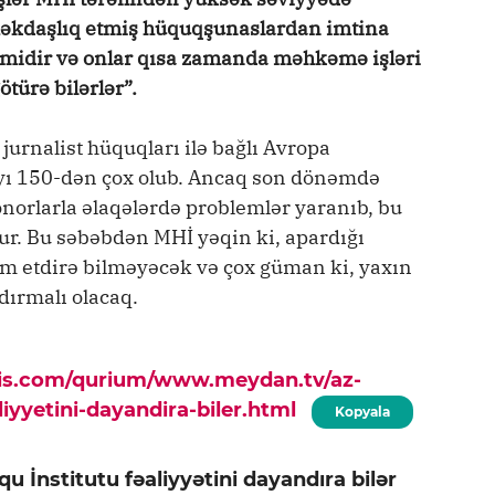
məkdaşlıq etmiş hüquqşunaslardan imtina
eçimidir və onlar qısa zamanda məhkəmə işləri
ötürə bilərlər”.
jurnalist hüquqları ilə bağlı Avropa
yı 150-dən çox olub. Ancaq son dönəmdə
onorlarla əlaqələrdə problemlər yaranıb, bu
r. Bu səbəbdən MHİ yəqin ki, apardığı
am etdirə bilməyəcək və çox güman ki, yaxın
dırmalı olacaq.
pis.com/qurium/www.meydan.tv/az-
iyyetini-dayandira-biler.html
Kopyala
 İnstitutu fəaliyyətini dayandıra bilər