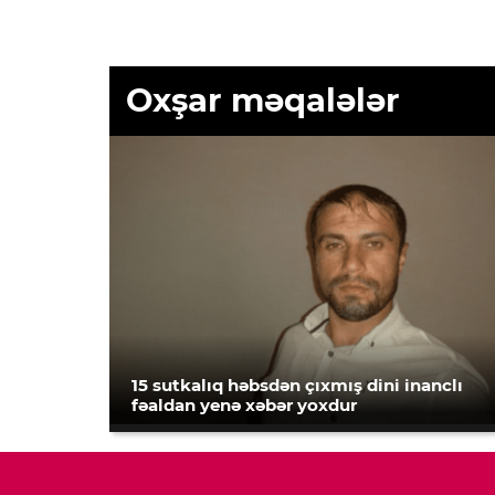
Oxşar məqalələr
15 sutkalıq həbsdən çıxmış dini inanclı
fəaldan yenə xəbər yoxdur