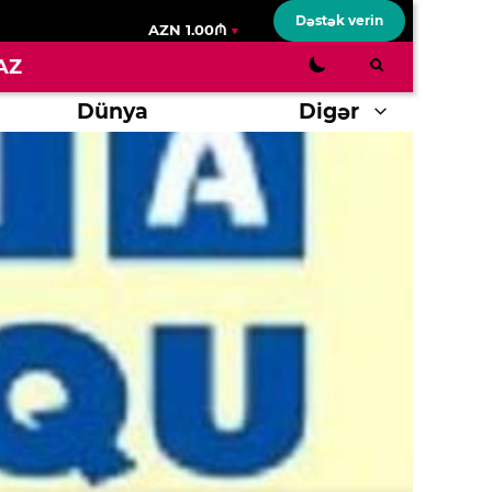
Dəstək verin
AZN 1.00₼
AZ
Dünya
Digər