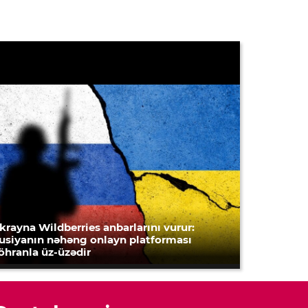
krayna Wildberries anbarlarını vurur:
usiyanın nəhəng onlayn platforması
öhranla üz-üzədir