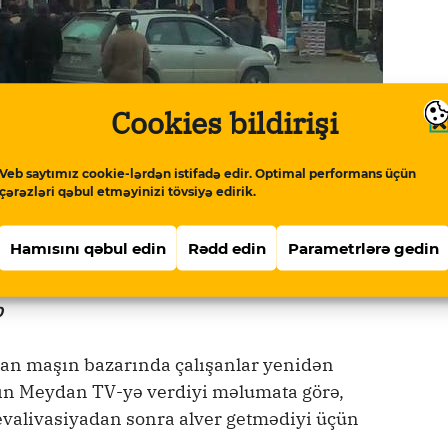
Cookies bildirişi
Veb saytımız cookie-lərdən istifadə edir. Optimal performans üçün
çərəzləri qəbul etməyinizi tövsiyə edirik.
Hamısını qəbul edin
Rədd edin
Parametrlərə gedin
b
an maşın bazarında çalışanlar yenidən
ının Meydan TV-yə verdiyi məlumata görə,
valivasiyadan sonra alver getmədiyi üçün