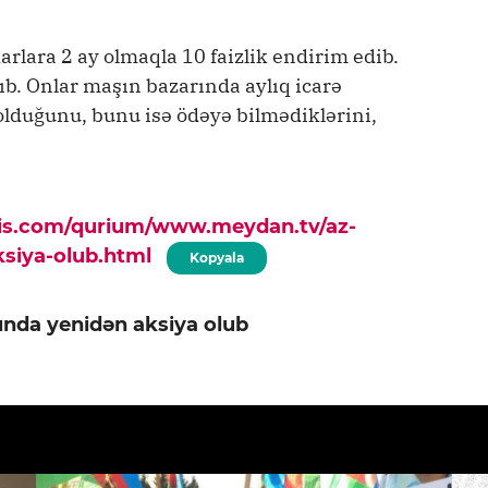
rlara 2 ay olmaqla 10 faizlik endirim edib.
b. Onlar maşın bazarında aylıq icarə
lduğunu, bunu isə ödəyə bilmədiklərini,
pis.com/qurium/www.meydan.tv/az-
ksiya-olub.html
Kopyala
ında yenidən aksiya olub