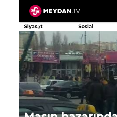
Skip
to
content
Siyasət
Sosial
Maşın bazarında