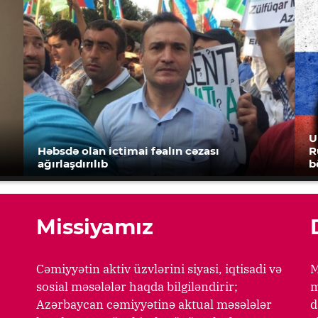
U
Həbsdə olan ictimai fəalın cəzası
R
ağırlaşdırılıb
b
Missiyamız
Cəmiyyətin aktiv üzvlərini siyasi, iqtisadi və
M
sosial məsələlər haqda bilgiləndirir;
m
Azərbaycan cəmiyyətinə aktual məsələlər
d