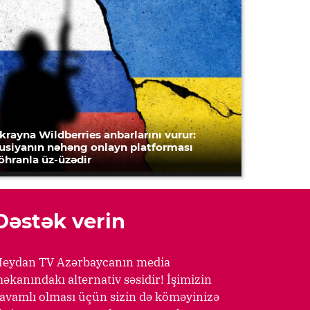
krayna Wildberries anbarlarını vurur:
usiyanın nəhəng onlayn platforması
öhranla üz-üzədir
Dəstək verin
eydan TV Azərbaycanın media
əkanındakı alternativ səsidir! İşimizin
avamlı olması üçün sizin də köməyinizə