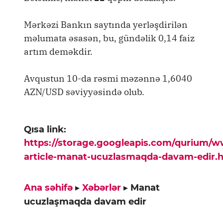
Mərkəzi Bankın saytında yerləşdirilən
məlumata əsasən, bu, gündəlik 0,14 faiz
artım deməkdir.
Avqustun 10-da rəsmi məzənnə 1,6040
AZN/USD səviyyəsində olub.
Qısa link:
https://storage.googleapis.com/qurium/
article-manat-ucuzlasmaqda-davam-edir.
Ana səhifə
▸
Xəbərlər
▸
Manat
ucuzlaşmaqda davam edir