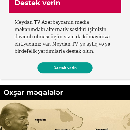
Dəstək verin
Meydan TV Azərbaycanın media
məkanındakı alternativ səsidir! İşimizin
davamlı olması üçün sizin də köməyinizə
ehtiyacımız var. Meydan TV-yə aylıq və ya
birdəfəlik yardımlarla dəstək olun.
Dəstək verin
Oxşar məqalələr