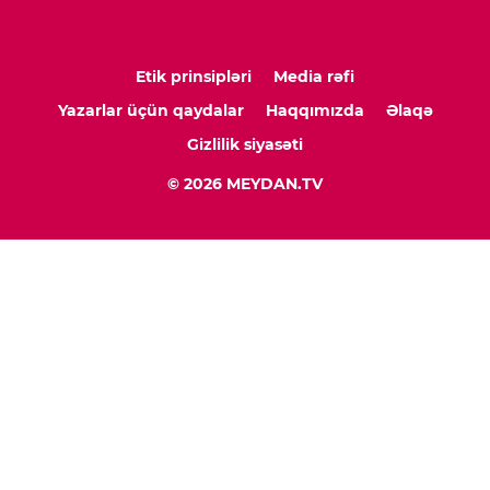
Etik prinsipləri
Media rəfi
Yazarlar üçün qaydalar
Haqqımızda
Əlaqə
Gizlilik siyasəti
© 2026 MEYDAN.TV