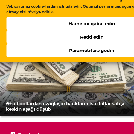
Veb saytımız cookie-lərdən istifadə edir. Optimal performans üçün ç
Neft şirkətlərinin vergi ödəmələri 22 faizdən çox
etməyinizi tövsiyə edirik.
azalıb
Hamısını qəbul edin
Rədd edin
Parametrlərə gedin
Əhali dollardan uzaqlaşır: bankların isə dollar satışı
kəskin aşağı düşüb