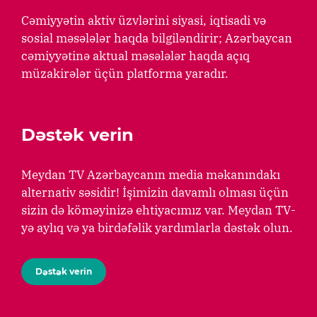
Cəmiyyətin aktiv üzvlərini siyasi, iqtisadi və
sosial məsələlər haqda bilgiləndirir; Azərbaycan
cəmiyyətinə aktual məsələlər haqda açıq
müzakirələr üçün platforma yaradır.
Dəstək verin
Meydan TV Azərbaycanın media məkanındakı
alternativ səsidir! İşimizin davamlı olması üçün
sizin də köməyinizə ehtiyacımız var. Meydan TV-
yə aylıq və ya birdəfəlik yardımlarla dəstək olun.
Dəstək verin