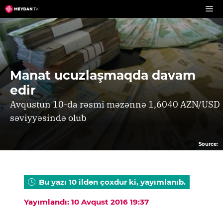
Skip
to
content
Manat ucuzlaşmaqda davam
edir
Avqustun 10-da rəsmi məzənnə 1,6040 AZN/USD
səviyyəsində olub
Source:
Bu yazı 10 ildən çoxdur ki, yayımlanıb.
Yayımlandı: 10 Avqust 2016 19:37