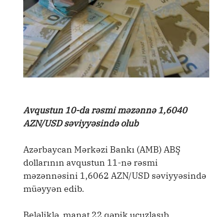
Avqustun 10-da rəsmi məzənnə 1,6040
AZN/USD səviyyəsində olub
Azərbaycan Mərkəzi Bankı (AMB) ABŞ
dollarının avqustun 11-nə rəsmi
məzənnəsini 1,6062 AZN/USD səviyyəsində
müəyyən edib.
Beləliklə, manat 22 qəpik ucuzlaşıb.