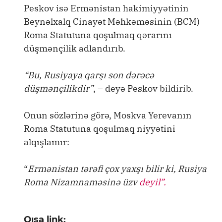
Peskov isə Ermənistan hakimiyyətinin
Beynəlxalq Cinayət Məhkəməsinin (BCM)
Roma Statutuna qoşulmaq qərarını
düşmənçilik adlandırıb.
“Bu, Rusiyaya qarşı son dərəcə
düşmənçilikdir”
, – deyə Peskov bildirib.
Onun sözlərinə görə, Moskva Yerevanın
Roma Statutuna qoşulmaq niyyətini
alqışlamır:
“
Ermənistan tərəfi çox yaxşı bilir ki, Rusiya
Roma Nizamnaməsinə üzv
deyil”.
Qısa link: