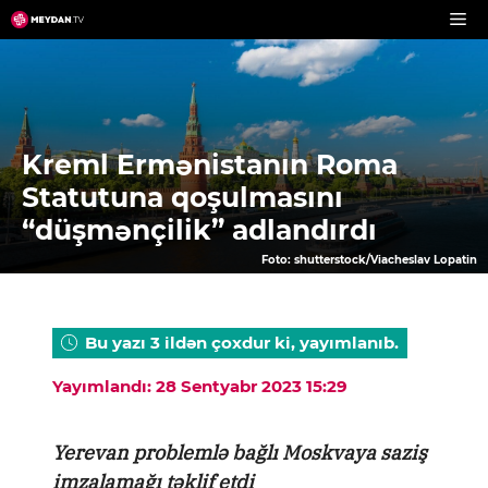
Skip
to
content
Kreml Ermənistanın Roma
Statutuna qoşulmasını
“düşmənçilik” adlandırdı
Foto: shutterstock/Viacheslav Lopatin
Bu yazı 3 ildən çoxdur ki, yayımlanıb.
Yayımlandı: 28 Sentyabr 2023 15:29
Yerevan problemlə bağlı Moskvaya saziş
imzalamağı təklif etdi