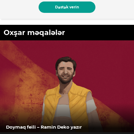
Dəstək verin
Oxşar məqalələr
Doymaq feili – Ramin Deko yazır