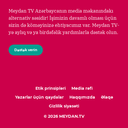
Meydan TV Azərbaycanın media məkanındakı
alternativ səsidir! İşimizin davamlı olması üçün
sizin də köməyinizə ehtiyacımız var. Meydan TV-
yə aylıq və ya birdəfəlik yardımlarla dəstək olun.
Dəstək verin
Etik prinsipləri
Media rəfi
Yazarlar üçün qaydalar
Haqqımızda
Əlaqə
Gizlilik siyasəti
© 2026 MEYDAN.TV