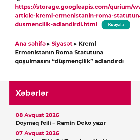
https://storage.googleapis.com/qurium/
article-kreml-ermenistanin-roma-statutun
dusmencilik-adlandirdi.html
Kopyala
Ana səhifə
▸
Siyasət
▸
Kreml
Ermənistanın Roma Statutuna
qoşulmasını “düşmənçilik” adlandırdı
Xəbərlər
08 Avqust 2026
Doymaq feili – Ramin Deko yazır
07 Avqust 2026