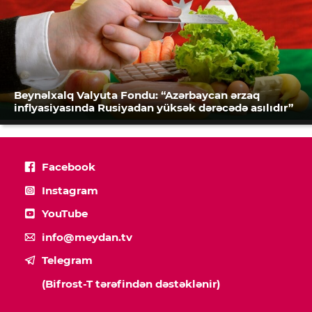
Beynəlxalq Valyuta Fondu: “Azərbaycan ərzaq
inflyasiyasında Rusiyadan yüksək dərəcədə asılıdır”
Facebook
Instagram
YouTube
info@meydan.tv
Telegram
(Bifrost-T tərəfindən dəstəklənir)