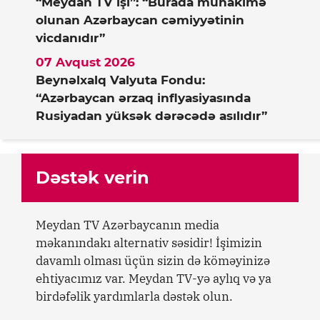
“Meydan TV işi”: “Burada mühakimə
olunan Azərbaycan cəmiyyətinin
vicdanıdır”
07 Avqust 2026
Beynəlxalq Valyuta Fondu:
“Azərbaycan ərzaq inflyasiyasında
Rusiyadan yüksək dərəcədə asılıdır”
Dəstək verin
Meydan TV Azərbaycanın media
məkanındakı alternativ səsidir! İşimizin
davamlı olması üçün sizin də köməyinizə
ehtiyacımız var. Meydan TV-yə aylıq və ya
birdəfəlik yardımlarla dəstək olun.