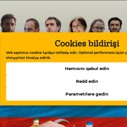
Cookies bildirişi
Veb saytımız cookie-lərdən istifadə edir. Optimal performans üçün ç
etməyinizi tövsiyə edirik.
Hamısını qəbul edin
“Meydan TV işi”: “Burada mühakimə olunan
Rədd edin
Azərbaycan cəmiyyətinin vicdanıdır”
Parametrlərə gedin