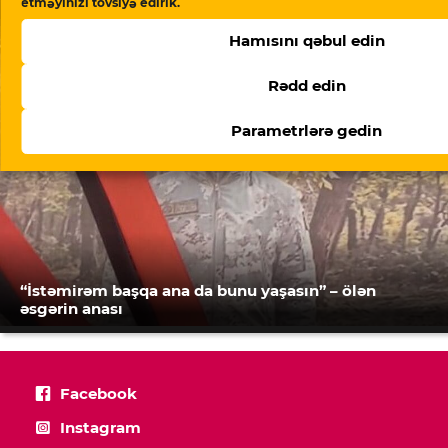
Şurasından çıxmağı gözdən keçirir”
etməyinizi tövsiyə edirik.
Hamısını qəbul edin
Rədd edin
Parametrlərə gedin
“İstəmirəm başqa ana da bunu yaşasın” – ölən
əsgərin anası
Facebook
Instagram