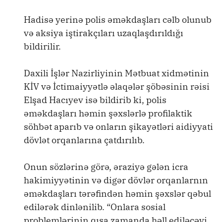
Hadisə yerinə polis əməkdaşları cəlb olunub
və aksiya iştirakçıları uzaqlaşdırıldığı
bildirilir.
Daxili İşlər Nazirliyinin Mətbuat xidmətinin
KİV və İctimaiyyətlə əlaqələr şöbəsinin rəisi
Elşad Hacıyev isə bildirib ki, polis
əməkdaşları həmin şəxslərlə profilaktik
söhbət aparıb və onların şikayətləri aidiyyati
dövlət orqanlarına çatdırılıb.
Onun sözlərinə görə, əraziyə gələn icra
hakimiyyətinin və digər dövlər orqanlarnın
əməkdaşları tərəfindən həmin şəxslər qəbul
edilərək dinlənilib. “Onlara sosial
problemlərinin qısa zamanda həll ediləcəyi