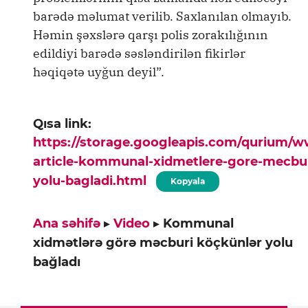
barədə məlumat verilib. Saxlanılan olmayıb.
Həmin şəxslərə qarşı polis zorakılığının
edildiyi barədə səsləndirilən fikirlər
həqiqətə uyğun deyil”.
Qısa link:
https://storage.googleapis.com/qurium/
article-kommunal-xidmetlere-gore-mecbur
yolu-bagladi.html
Kopyala
Ana səhifə
▸
Video
▸
Kommunal
xidmətlərə görə məcburi köçkünlər yolu
bağladı