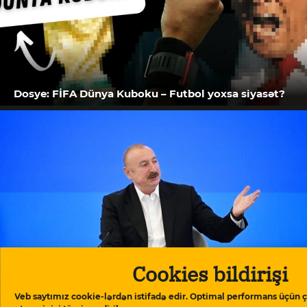
Dosye: FİFA Dünya Kuboku – Futbol yoxsa siyasət?
Cookies bildirişi
İlham Əliyev: “Azərbaycan tam olaraq Avropa
Veb saytımız cookie-lərdən istifadə edir. Optimal performans üçün ç