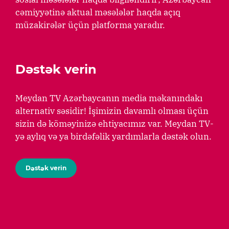
cəmiyyətinə aktual məsələlər haqda açıq
müzakirələr üçün platforma yaradır.
Dəstək verin
Meydan TV Azərbaycanın media məkanındakı
alternativ səsidir! İşimizin davamlı olması üçün
sizin də köməyinizə ehtiyacımız var. Meydan TV-
yə aylıq və ya birdəfəlik yardımlarla dəstək olun.
Dəstək verin