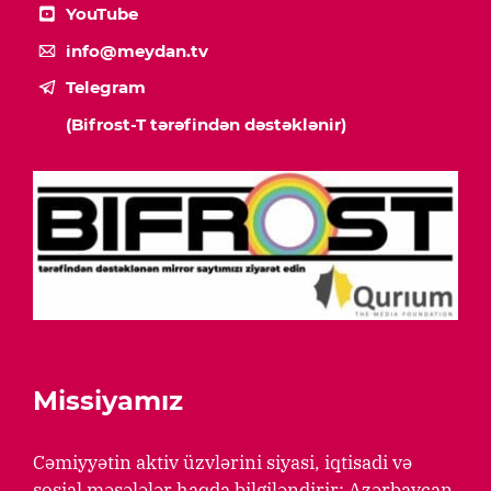
YouTube
info@meydan.tv
Telegram
(Bifrost-T tərəfindən dəstəklənir)
Missiyamız
Cəmiyyətin aktiv üzvlərini siyasi, iqtisadi və
sosial məsələlər haqda bilgiləndirir; Azərbaycan