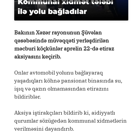
Bakının Xəzər rayonunun Şüvəlan
qəsəbəsində müvəqqəti yerləşdirilən
məcburi köçkünlər aprelin 22-də etiraz
aksiyasını keçirib.
Onlar avtomobil yolunu bağlayaraq
yaşadıqları köhnə pansionat binasında su,
işıq və qazın olmamasından etirazını
bildiriblər.
Aksiya iştirakçıları bildirib ki, aidiyyatlı
qurumlar sözügedən kommunal xidmətlərin
verilməsini dayandırıb.