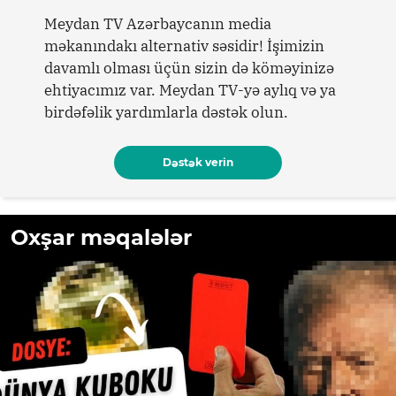
Meydan TV Azərbaycanın media
məkanındakı alternativ səsidir! İşimizin
davamlı olması üçün sizin də köməyinizə
ehtiyacımız var. Meydan TV-yə aylıq və ya
birdəfəlik yardımlarla dəstək olun.
Dəstək verin
Oxşar məqalələr