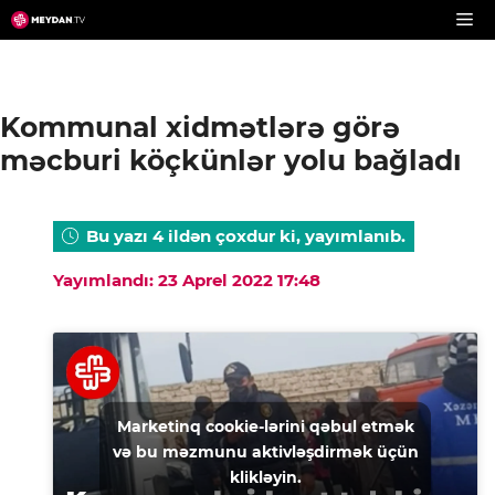
Skip
to
content
Kommunal xidmətlərə görə
məcburi köçkünlər yolu bağladı
Bu yazı 4 ildən çoxdur ki, yayımlanıb.
Yayımlandı: 23 Aprel 2022 17:48
Marketinq cookie-lərini qəbul etmək
və bu məzmunu aktivləşdirmək üçün
klikləyin.