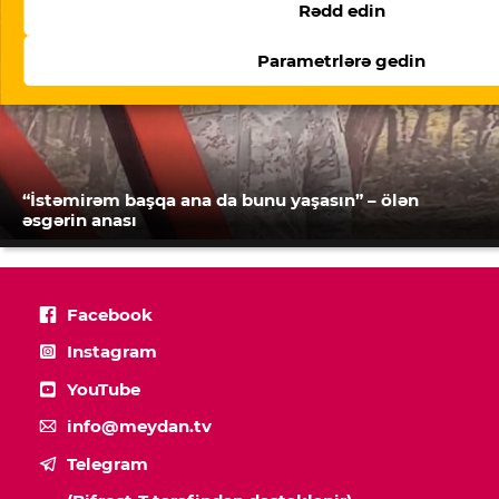
Rədd edin
Parametrlərə gedin
“İstəmirəm başqa ana da bunu yaşasın” – ölən
əsgərin anası
Facebook
Instagram
YouTube
info@meydan.tv
Telegram