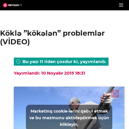
Skip
to
content
Köklə ”kökələn” problemlər
(VİDEO)
Bu yazı 11 ildən çoxdur ki, yayımlanıb.
Yayımlandı: 10 Noyabr 2015 18:31
Marketinq cookie-lərini qəbul etmək
və bu məzmunu aktivləşdirmək üçün
klikləyin.