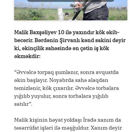
Malik Baxşəliyev 10 ilə yaxındır kök əkib-
becərir. Bərdənin Şirvanlı kənd sakini deyir
ki, əkinçilik sahəsində ən çətin iş kök
əkməkdir:
“Əvvəlcə torpaq şumlanır, sonra avqustda
əkin başlayır. Noyabrda sahə alaqdan
təmizlənir, kök çıxarılır. Əvvəlcə torbalara
yığılıb yuyulur, sonra torbalara yığılıb
satılır”.
Malik kişinin həyat yoldaşı İradə xanım da
təsərrüfat işləri ilə məşğuldur. Xanım deyir