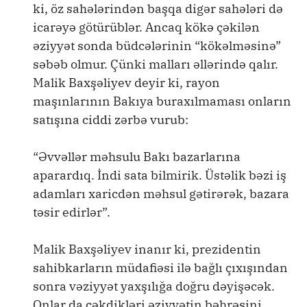
ki, öz sahələrindən başqa digər sahələri də
icarəyə götürüblər. Ancaq kökə çəkilən
əziyyət sonda büdcələrinin “kökəlməsinə”
səbəb olmur. Çünki malları əllərində qalır.
Malik Baxşəliyev deyir ki, rayon
maşınlarının Bakıya buraxılmaması onların
satışına ciddi zərbə vurub:
“Əvvəllər məhsulu Bakı bazarlarına
aparardıq. İndi sata bilmirik. Üstəlik bəzi iş
adamları xaricdən məhsul gətirərək, bazara
təsir edirlər”.
Malik Baxşəliyev inanır ki, prezidentin
sahibkarların müdafiəsi ilə bağlı çıxışından
sonra vəziyyət yaxşılığa doğru dəyişəcək.
Onlar da çəkdikləri əziyyətin bəhrəsini