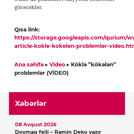
görəcəklər.
Qısa link:
https://storage.googleapis.com/qurium/
article-kokle-kokelen-problemler-video.ht
Ana səhifə
▸
Video
▸
Köklə ”kökələn”
problemlər (VİDEO)
Xəbərlər
08 Avqust 2026
Doymaq feili – Ramin Deko yazır