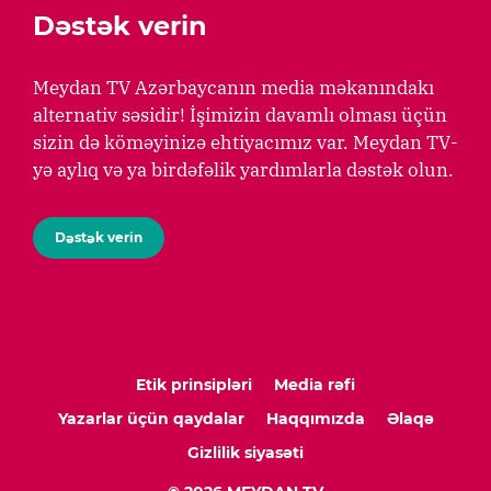
Dəstək verin
Meydan TV Azərbaycanın media məkanındakı
alternativ səsidir! İşimizin davamlı olması üçün
sizin də köməyinizə ehtiyacımız var. Meydan TV-
yə aylıq və ya birdəfəlik yardımlarla dəstək olun.
Dəstək verin
Etik prinsipləri
Media rəfi
Yazarlar üçün qaydalar
Haqqımızda
Əlaqə
Gizlilik siyasəti