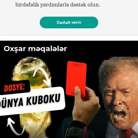
birdəfəlik yardımlarla dəstək olun.
Dəstək verin
Oxşar məqalələr