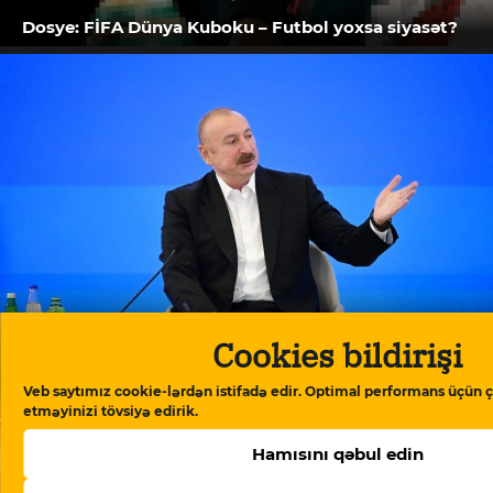
Dosye: FİFA Dünya Kuboku – Futbol yoxsa siyasət?
Cookies bildirişi
İlham Əliyev: “Azərbaycan tam olaraq Avropa
Şurasından çıxmağı gözdən keçirir”
Veb saytımız cookie-lərdən istifadə edir. Optimal performans üçün ç
etməyinizi tövsiyə edirik.
Hamısını qəbul edin