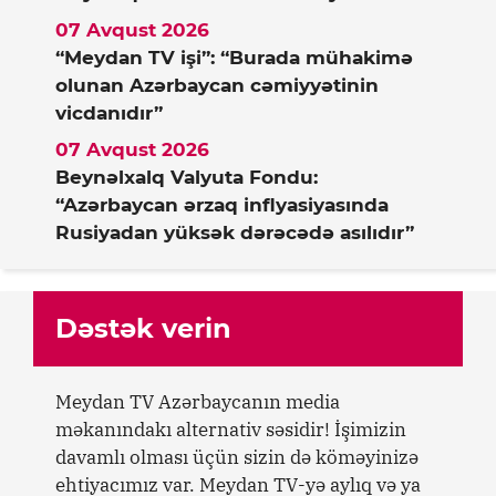
07 Avqust 2026
“Meydan TV işi”: “Burada mühakimə
olunan Azərbaycan cəmiyyətinin
vicdanıdır”
07 Avqust 2026
Beynəlxalq Valyuta Fondu:
“Azərbaycan ərzaq inflyasiyasında
Rusiyadan yüksək dərəcədə asılıdır”
Dəstək verin
Meydan TV Azərbaycanın media
məkanındakı alternativ səsidir! İşimizin
davamlı olması üçün sizin də köməyinizə
ehtiyacımız var. Meydan TV-yə aylıq və ya