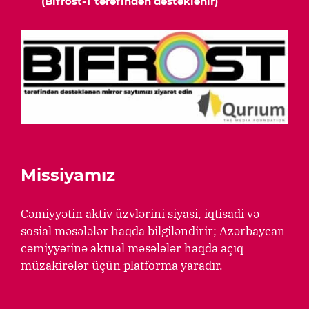
(Bifrost-T tərəfindən dəstəklənir)
Missiyamız
Cəmiyyətin aktiv üzvlərini siyasi, iqtisadi və
sosial məsələlər haqda bilgiləndirir; Azərbaycan
cəmiyyətinə aktual məsələlər haqda açıq
müzakirələr üçün platforma yaradır.