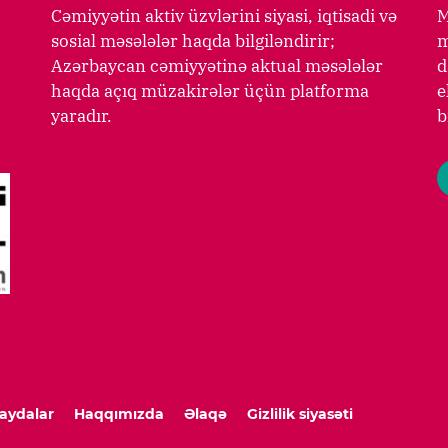
Cəmiyyətin aktiv üzvlərini siyasi, iqtisadi və
M
sosial məsələlər haqda bilgiləndirir;
m
Azərbaycan cəmiyyətinə aktual məsələlər
d
haqda açıq müzakirələr üçün platforma
e
yaradır.
b
aydalar
Haqqımızda
Əlaqə
Gizlilik siyasəti