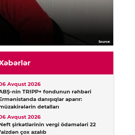
Source:
Xəbərlər
06 Avqust 2026
ABŞ-nin TRIPP+ fondunun rəhbəri
Ermənistanda danışıqlar aparır:
müzakirələrin detalları
06 Avqust 2026
Neft şirkətlərinin vergi ödəmələri 22
faizdən çox azalıb