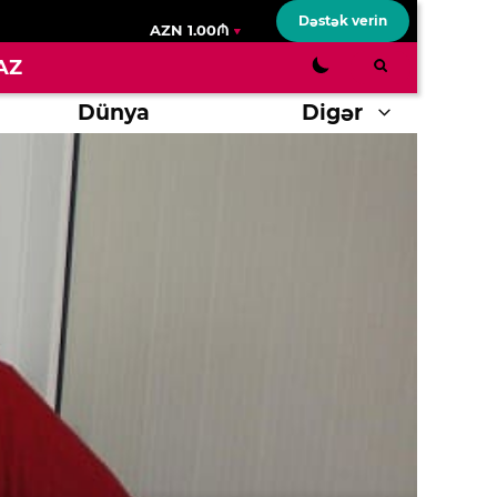
Dəstək verin
AZN 1.00₼
AZ
Dünya
Digər