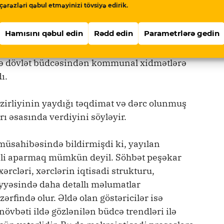
çərəzləri qəbul etməyinizi tövsiyə edirik.
 il, 11 saylı qərarı ilə məcburi köçkünlərə
Hamısını qəbul edin
Rədd edin
Parametrlərə gedin
ğv edilərək 36 manatlıq (bəzi qruplar üçün
şdi. Bu səbəbdən 2017-ci ildə Qaçqın və
yə dövlət büdcəsindən kommunal xidmətlərə
ı.
irliyinin yaydığı təqdimat və dərc olunmuş
 əsasında verdiyini söyləyir.
müsahibəsində bildirmişdi ki, yayılan
ili aparmaq mümkün deyil. Söhbət peşəkar
ərcləri, xərclərin iqtisadi strukturu,
iyyəsində daha detallı məlumatlar
rfində olur. Əldə olan göstəricilər isə
övbəti ildə gözlənilən büdcə trendləri ilə