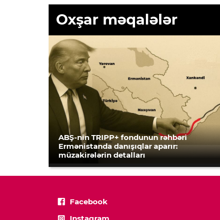
Oxşar məqalələr
ABŞ-nin TRIPP+ fondunun rəhbəri
Ermənistanda danışıqlar aparır:
müzakirələrin detalları
Facebook
Instagram