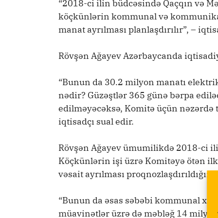
“2018-ci ilin büdcəsində Qaçqın və Mə
köçkünlərin kommunal və kommunikas
manat ayrılması planlaşdırılır”, – iqti
Rövşən Ağayev Azərbaycanda iqtisadiy
“Bunun da 30.2 milyon manatı elektrik
nədir? Güzəştlər 365 günə bərpa ediləc
edilməyəcəksə, Komitə üçün nəzərdə tu
iqtisadçı sual edir.
Rövşən Ağayev ümumilikdə 2018-ci il
Köçkünlərin işi üzrə Komitəyə ötən il
vəsait ayrılması proqnozlaşdırıldığını 
“Bunun da əsas səbəbi kommunal xidmət
müavinətlər üzrə də məbləğ 14 milyon 