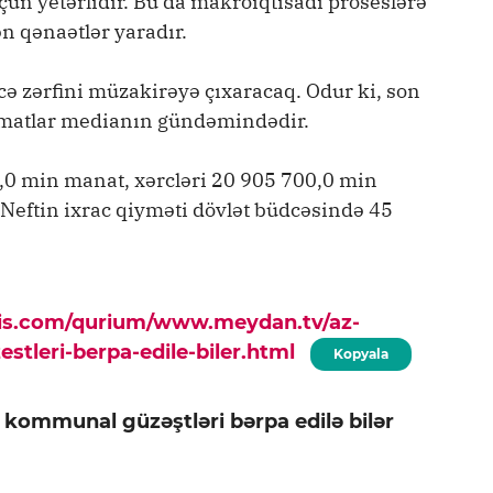
çün yetərlidir. Bu da makroiqtisadi proseslərə
n qənaətlər yaradır.
cə zərfini müzakirəyə çıxaracaq. Odur ki, son
lumatlar medianın gündəmindədir.
0,0 min manat, xərcləri 20 905 700,0 min
 Neftin ixrac qiyməti dövlət büdcəsində 45
pis.com/qurium/www.meydan.tv/az-
tleri-berpa-edile-biler.html
Kopyala
 kommunal güzəştləri bərpa edilə bilər