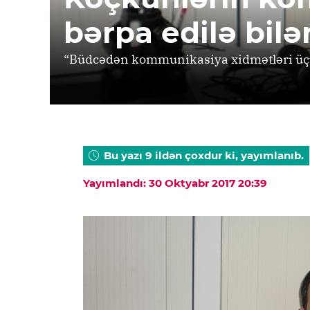
bərpa edilə bilə
“Büdcədən kommunikasiya xidmətləri üçün
Bu yazı 9 ildən çoxdur ki, yayımlanıb.
Yayımlandı: 30 Oktyabr 2017 20:39