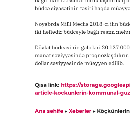
bağlı ilkin təəssürat formalaşdırmaq ü
büdcə siyasətinin təsiri haqda müəyyə
Noyabrda Milli Məclis 2018-ci ilin büd
iki həftədir büdcəylə bağlı rəsmi mə
Dövlət büdcəsinin gəlirləri 20 127 00
manat səviyyəsində proqnozlaşdılırır.
dollar səviyyəsində müəyyən edilib.
Qısa link:
https://storage.googlea
article-kockunlerin-kommunal-guzes
Ana səhifə
▸
Xəbərlər
▸
Köçkünlərin