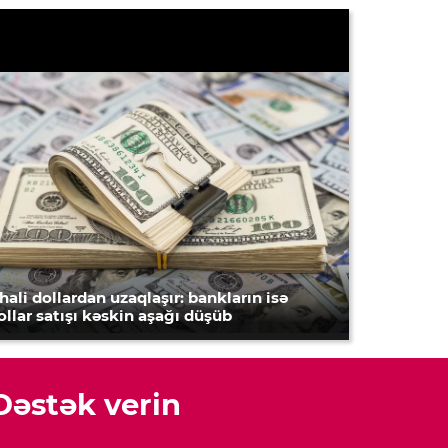
hali dollardan uzaqlaşır: bankların isə
ollar satışı kəskin aşağı düşüb
Dəstək verin