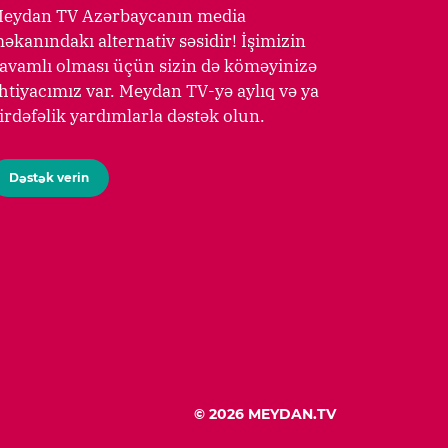
eydan TV Azərbaycanın media
əkanındakı alternativ səsidir! İşimizin
avamlı olması üçün sizin də köməyinizə
htiyacımız var. Meydan TV-yə aylıq və ya
irdəfəlik yardımlarla dəstək olun.
Dəstək verin
© 2026 MEYDAN.TV