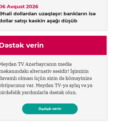
06 Avqust 2026
Əhali dollardan uzaqlaşır: bankların isə
dollar satışı kəskin aşağı düşüb
Dəstək verin
Meydan TV Azərbaycanın media
məkanındakı alternativ səsidir! İşimizin
davamlı olması üçün sizin də köməyinizə
ehtiyacımız var. Meydan TV-yə aylıq və ya
birdəfəlik yardımlarla dəstək olun.
Dəstək verin