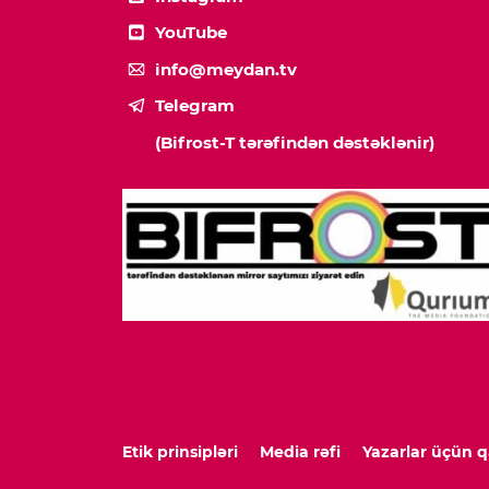
YouTube
info@meydan.tv
Telegram
(Bifrost-T tərəfindən dəstəklənir)
Etik prinsipləri
Media rəfi
Yazarlar üçün q