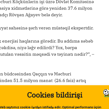
cburi Köçkünlərin işi üzrə Dövlət Komitəsinə
iya xidmətlərinə görə yenidən 37.6 milyon
sadçı Rövşən Ağayev belə deyir.
yat sahəsinə şərh verən müstəqil ekspertdir.
 enerjisi haqlarına görədir. Bu addıma səbəb
əkdisə, niyə ləğv edilirdi? Yox, bərpa
tulan vəsaitin məqsədi və təyinatı nədir?”, –
in büdcəsindən Qaçqın və Məcburi
kindən 51.5 milyon manat (26.6 faiz) artıq
deyir:
Cookies bildirişi
lərin bərpa edilməsi ola bilər. Eləcə də,
manat artımla proqnozlaşdırılıb”.
Veb saytımız cookie-lərdən istifadə edir. Optimal performans üçün