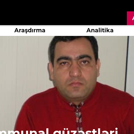
Araşdırma
Analitika
mmunal güzəştləri