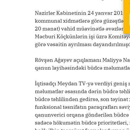
Nazirlər Kabinetinin 24 yanvar 2017-ci
kommunal xidmətlərə görə güzəştlər lə
20 manat) vahid müavinətlə əvəzlənmi
Məcburi Köçkünlərin işi üzrə Komitə
görə vəsaitin ayrılması dayandırılmışd
Rövşən Ağayev açıqlamanı Maliyyə Naz
qanun layihəsindəki büdcə məlumatları
İqtisadçı Meydan TV-yə verdiyi geniş 
məlumatlar əsasında dərin büdcə təhl
büdcə təhlilindən gedirsə, son təyinat x
funksional təsnifatın paraqrafları səv
qanunverici orqana göndərilən büdcə zə
sadəcə hökumətin büdcə prioritetləri, n