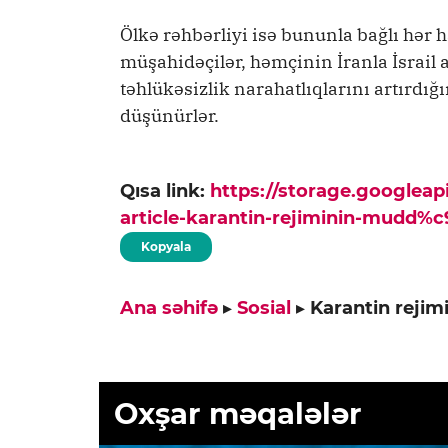
Ölkə rəhbərliyi isə bununla bağlı hər 
müşahidəçilər, həmçinin İranla İsrail
təhlükəsizlik narahatlıqlarını artırdığı
düşünürlər.
Qısa link:
https://storage.googlea
article-karantin-rejiminin-mudd%
Kopyala
Ana səhifə
▸
Sosial
▸
Karantin rejim
Oxşar məqalələr