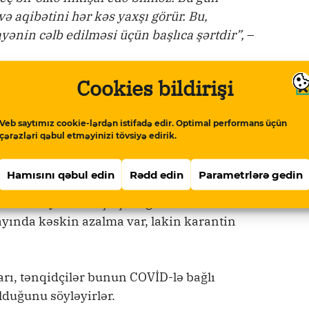
və aqibətini hər kəs yaxşı görür. Bu,
ayənin cəlb edilməsi üçün başlıca şərtdir”,
–
Cookies bildirişi
9-cu ilin sonundan yayılmağa başlayıb.
Veb saytımız cookie-lərdən istifadə edir. Optimal performans üçün
020-ci il martın əvvəlindən elan edilib və
çərəzləri qəbul etməyinizi tövsiyə edirik.
ıb.
Hamısını qəbul edin
Rədd edin
Parametrlərə gedin
n vaxtı uzadılıb. Ümumdünya Səhiyyə
 pandemiyanın başa çatdığını elan edib.
yında kəskin azalma var, lakin karantin
ları, tənqidçilər bunun COVİD-lə bağlı
lduğunu söyləyirlər.