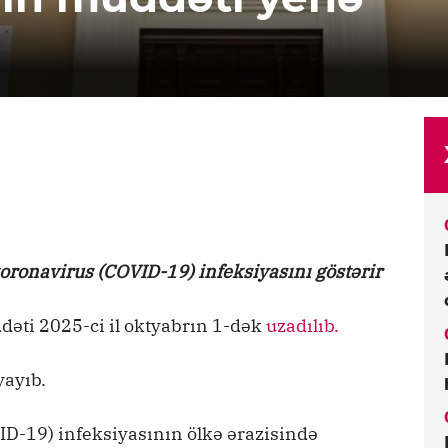
koronavirus (COVID-19) infeksiyasını göstərir
əti 2025-ci il oktyabrın 1-dək
uzadılıb.
yayıb.
VID-19) infeksiyasının ölkə ərazisində