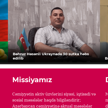
Bəhruz Həsənli Ukraynada 30 sutka həbs
edilib
B
Missiyamız
Cəmiyyətin aktiv üzvlərini siyasi, iqtisadi və
M
sosial məsələlər haqda bilgiləndirir;
m
Azərbaycan cəmiyyətinə aktual məsələlər
d