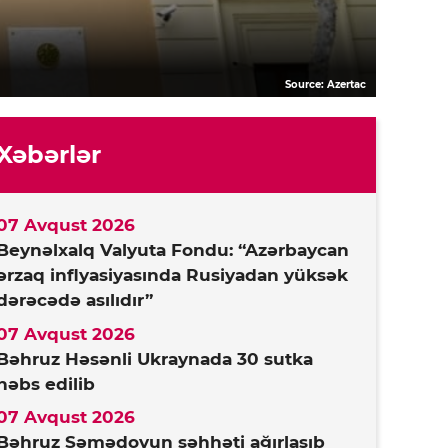
Source: Azertac
Xəbərlər
07 Avqust 2026
Beynəlxalq Valyuta Fondu: “Azərbaycan
ərzaq inflyasiyasında Rusiyadan yüksək
dərəcədə asılıdır”
07 Avqust 2026
Bəhruz Həsənli Ukraynada 30 sutka
həbs edilib
07 Avqust 2026
Bəhruz Səmədovun səhhəti ağırlaşıb