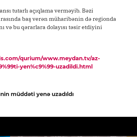
hansı tutarlı açıqlama verməyib. Bəzi
 arasında baş verən müharibənin də regionda
nı və bu qərarlara dolayısı təsir etdiyini
pis.com/qurium/www.meydan.tv/az-
c9%99ti-yen%c9%99-uzadildi.html
inin müddəti yenə uzadıldı