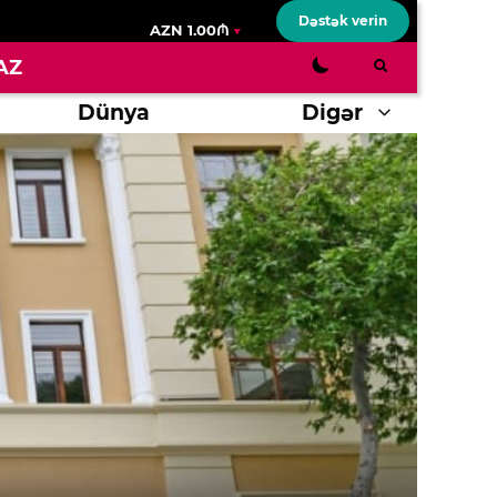
Dəstək verin
AZN 1.00₼
AZ
Dünya
Digər