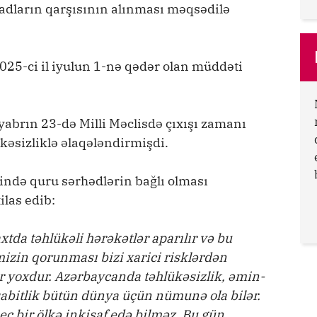
sadların qarşısının alınması məqsədilə
025-ci il iyulun 1-nə qədər olan müddəti
yabrın 23-də Milli Məclisdə çıxışı zamanı
kəsizliklə əlaqələndirmişdi.
rzində quru sərhədlərin bağlı olması
ilas edib:
xtda təhlükəli hərəkətlər aparılır və bu
imizin qorunması bizi xarici risklərdən
r yoxdur. Azərbaycanda təhlükəsizlik, əmin-
 sabitlik bütün dünya üçün nümunə ola bilər.
heç bir ölkə inkişaf edə bilməz. Bu gün