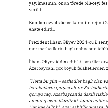
yayılmasının, onun törədə biləcəyi fə
verilib.
Bundan əvvəl xüsusi karantin rejimi 2
əhatə edirdi.
Prezident İlham Əliyev 2024-cü il sent
quru sərhədlərin bağlı qalmasını təhlü
İlham Əliyev iddia edib ki, son illər ə
Azərbaycanı çox böyük fəlakətlərdən x
“Hətta bu gün – sərhədlər bağlı olan va
hərəkətlərin qarşısı alınır. Sərhədlər
qoruyacaq. Azərbaycanda daxili risklə
amanlıq uzun illərdir ki, təmin edilir,
Hər kəs bilir ki, əgər sabitlik olmasa, 