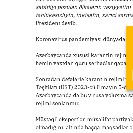
sabitliyi pozulan ölkələrin vəziyyətini 
təhlükəsizliyin, inkişafın, xarici sərm
Prezident deyib.
Koronavirus pandemiyası dünyada 201
Azərbaycanda xüsusi karantin rejimi 2
həmin vaxtdan quru sərhədlər qapadıl
Sonradan dəfələrlə karantin rejimini
Təşkilatı (ÜST) 2023-cü il mayın 5-də
Azərbaycanda da bu virusa yoluxma sa
rejimi sonlanmır.
Müstəqil ekspertlər, müxalifət partiya
olmadığını, altında başqa məqsədlər o