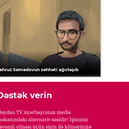
əhruz Səmədovun səhhəti ağırlaşıb
Dəstək verin
eydan TV Azərbaycanın media
əkanındakı alternativ səsidir! İşimizin
avamlı olması üçün sizin də köməyinizə