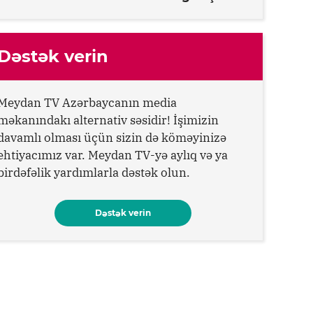
Dəstək verin
Meydan TV Azərbaycanın media
məkanındakı alternativ səsidir! İşimizin
davamlı olması üçün sizin də köməyinizə
ehtiyacımız var. Meydan TV-yə aylıq və ya
birdəfəlik yardımlarla dəstək olun.
Dəstək verin