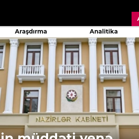
Araşdırma
Analitika
nin müddəti yenə