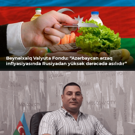
Beynəlxalq Valyuta Fondu: “Azərbaycan ərzaq
inflyasiyasında Rusiyadan yüksək dərəcədə asılıdır”