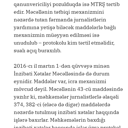
qanunvericiliyi pozulduqda isə MTRŞ tərtib
edir. Məcəllənin tətbiqi mexanizmini
nəzərdə tutan fərmanda jurnalistlərin
yardımına yetişə biləcək maddələrlə bağlı
mexanizmin müəyyən edilməsi isə
unudulub – protokolu kim tərtil etməlidir,
sualı açıq buraxılıb.
2016-cı il martın 1-dən qüvvəyə minən
İnzibati Xətalar Məcəlləsində də durum
eynidir. Maddələr var, icra mexanizmi
mövcud deyil. Məcəllənin 43-cü maddəsində
yazılır ki, məhkəmələr jurnalistlərlə əlaqəli
374, 382-ci (eləcə də digər) maddələrdə
nəzərdə tutulmuş inzibati xətalar haqqında
işlərə baxırlar. Məhkəmələrin baxdığı
inzibati xətalar haqqında işlər üzrə protokol