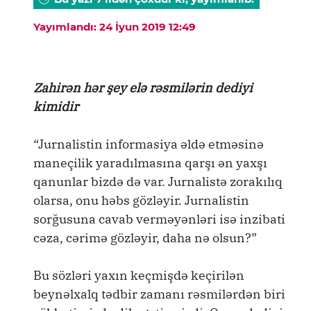
Yayımlandı: 24 İyun 2019 12:49
Zahirən hər şey elə rəsmilərin dediyi
kimidir
“Jurnalistin informasiya əldə etməsinə
maneçilik yaradılmasına qarşı ən yaxşı
qanunlar bizdə də var. Jurnalistə zorakılıq
olarsa, onu həbs gözləyir. Jurnalistin
sorğusuna cavab verməyənləri isə inzibati
cəza, cərimə gözləyir, daha nə olsun?”
Bu sözləri yaxın keçmişdə keçirilən
beynəlxalq tədbir zamanı rəsmilərdən biri