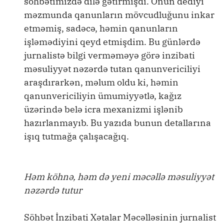
söhbətimizdə dilə gətirmişdi. Onun dediyi
məzmunda qanunların mövcudluğunu inkar
etməmiş, sadəcə, həmin qanunların
işləmədiyini qeyd etmişdim. Bu günlərdə
jurnalistə bilgi verməməyə görə inzibati
məsuliyyət nəzərdə tutan qanunvericiliyi
araşdırarkən, məlum oldu ki, həmin
qanunvericiliyin ümumiyyətlə, kağız
üzərində belə icra mexanizmi işlənib
hazırlanmayıb. Bu yazıda bunun detallarına
işıq tutmağa çalışacağıq.
Həm köhnə, həm də yeni məcəllə məsuliyyət
nəzərdə tutur
Söhbət İnzibati Xətalar Məcəlləsinin jurnalist