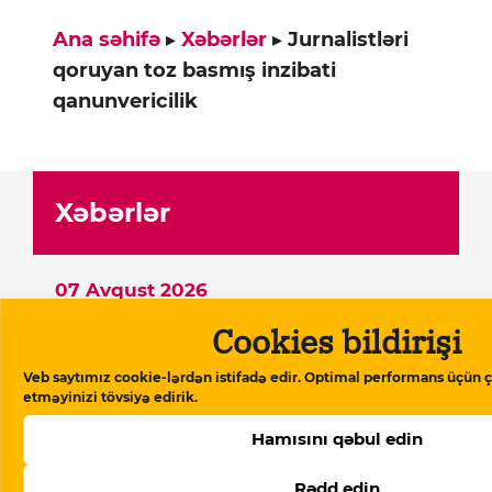
Ana səhifə
▸
Xəbərlər
▸
Jurnalistləri
qoruyan toz basmış inzibati
qanunvericilik
Xəbərlər
07 Avqust 2026
“Meydan TV işi”: “Burada mühakimə
Cookies bildirişi
olunan Azərbaycan cəmiyyətinin
vicdanıdır”
Veb saytımız cookie-lərdən istifadə edir. Optimal performans üçün ç
etməyinizi tövsiyə edirik.
07 Avqust 2026
Beynəlxalq Valyuta Fondu:
Hamısını qəbul edin
“Azərbaycan ərzaq inflyasiyasında
Rədd edin
Rusiyadan yüksək dərəcədə asılıdır”