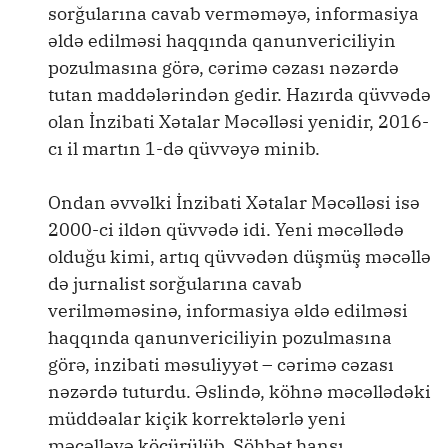
sorğularına cavab verməməyə, informasiya
əldə edilməsi haqqında qanunvericiliyin
pozulmasına görə, cərimə cəzası nəzərdə
tutan maddələrindən gedir. Hazırda qüvvədə
olan İnzibati Xətalar Məcəlləsi yenidir, 2016-
cı il martın 1-də qüvvəyə minib.
Ondan əvvəlki İnzibati Xətalar Məcəlləsi isə
2000-ci ildən qüvvədə idi. Yeni məcəllədə
olduğu kimi, artıq qüvvədən düşmüş məcəllə
də jurnalist sorğularına cavab
verilməməsinə, informasiya əldə edilməsi
haqqında qanunvericiliyin pozulmasına
görə, inzibati məsuliyyət – cərimə cəzası
nəzərdə tuturdu. Əslində, köhnə məcəllədəki
müddəalar kiçik korrektələrlə yeni
məcəlləyə köçürülüb. Söhbət hansı