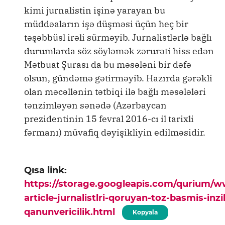
kimi jurnalistin işinə yarayan bu
müddəaların işə düşməsi üçün heç bir
təşəbbüsl irəli sürməyib. Jurnalistlərlə bağlı
durumlarda söz söyləmək zərurəti hiss edən
Mətbuat Şurası da bu məsələni bir dəfə
olsun, gündəmə gətirməyib. Hazırda gərəkli
olan məcəllənin tətbiqi ilə bağlı məsələləri
tənzimləyən sənədə (Azərbaycan
prezidentinin 15 fevral 2016-cı il tarixli
fərmanı) müvafiq dəyişikliyin edilməsidir.
Qısa link:
https://storage.googleapis.com/qurium/
article-jurnalistlri-qoruyan-toz-basmis-inzi
qanunvericilik.html
Kopyala