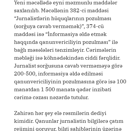
Yeni məcəllədə eyni məzmunlu maddələr
saxlanılıb. Məcəllənin 382-ci maddəsi
“Jurnalistlərin hüquqlarının pozulması
(sorğuya cavab verməmək)”, 374-cü
maddəsi isə “İnformasiya əldə etmək
haqqında qanunvericiliyin pozulması” ilə
bağlı məsələləri tənzimləyir. Cərimələrin
məbləği isə köhnədəkindən ciddi fərqlidir.
Jurnalist sorğusuna cavab verməməyə görə
200-500, informasiya əldə edilməsi
qanunvericiliyinin pozulmasına görə isə 100
manatdan 1 500 manata qədər inzibati
cərimə cəzası nəzərdə tutulur.
Zahirən hər şey elə rəsmilərin dediyi
kimidir. Qanunlar jurnalistin bilgilərə çatım
rejimini qoruyur, bilgi sahiblərinin üzərinə