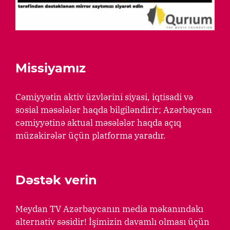
Missiyamız
Cəmiyyətin aktiv üzvlərini siyasi, iqtisadi və
sosial məsələlər haqda bilgiləndirir; Azərbaycan
cəmiyyətinə aktual məsələlər haqda açıq
müzakirələr üçün platforma yaradır.
Dəstək verin
Meydan TV Azərbaycanın media məkanındakı
alternativ səsidir! İşimizin davamlı olması üçün