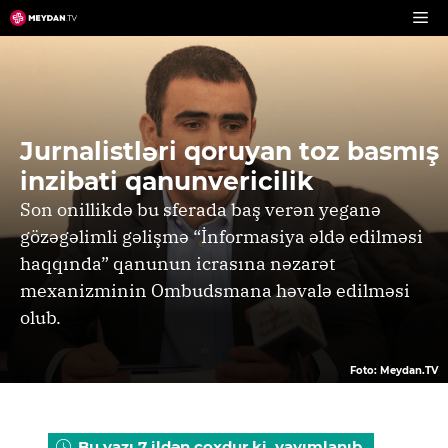
Skip
to
content
Jurnalistləri qoruyan toz basmış
inzibati qanunvericilik
Son onillikdə bu sferada baş verən yeganə
gözəgəlimli gəlişmə “İnformasiya əldə edilməsi
haqqında” qanunun icrasına nəzarət
mexanizminin Ombudsmana həvalə edilməsi
olub.
Foto: Meydan.TV
Bu yazı 7 ildən çoxdur ki, yayımlanıb.