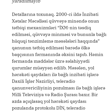
yaradılmayıb
Detallarına toxunaq. 2000-ci ildə İnzibati
Xətalar Məcəlləsi qüvvəyə minəndə onun
tətbiqi mexanizmləri “İXM-nin təsdiq
edilməsi, qüvvəyə minməsi və bununla bağlı
hüquqi tənzimləmə məsələləri haqqında”
qanunun tətbiq edilməsi barədə ölkə
başçısının fərmanında əksini tapıb. Həmin
fərmanda maddələr üzrə səlahiyyətli
qurumlar müəyyən edilib. Məsələn, yol
hərəkəti qaydaları ilə bağlı inzibati işlərə
Daxili İşlər Nazirliyi, teleradio
qanunvericiliyinin pozulması ilə bağlı işlərə
Milli Televiziya və Radio Şurası baxır. Bir
azda açıqlasaq yol hərəkəti qaydası
pozulanda protokolu DİN, teleradio