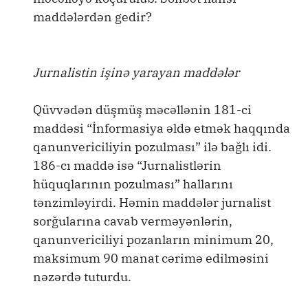
maddələrdən gedir?
Jurnalistin işinə yarayan maddələr
Qüvvədən düşmüş məcəllənin 181-ci
maddəsi “İnformasiya əldə etmək haqqında
qanunvericiliyin pozulması” ilə bağlı idi.
186-cı maddə isə “Jurnalistlərin
hüquqlarının pozulması” hallarını
tənzimləyirdi. Həmin maddələr jurnalist
sorğularına cavab verməyənlərin,
qanunvericiliyi pozanların minimum 20,
maksimum 90 manat cərimə edilməsini
nəzərdə tuturdu.