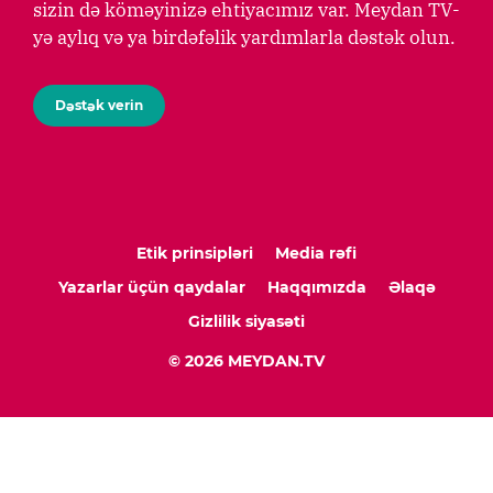
sizin də köməyinizə ehtiyacımız var. Meydan TV-
yə aylıq və ya birdəfəlik yardımlarla dəstək olun.
Dəstək verin
Etik prinsipləri
Media rəfi
Yazarlar üçün qaydalar
Haqqımızda
Əlaqə
Gizlilik siyasəti
© 2026 MEYDAN.TV