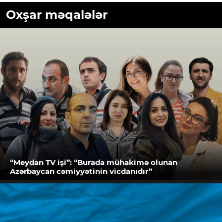
Oxşar məqalələr
“Meydan TV işi”: “Burada mühakimə olunan
Azərbaycan cəmiyyətinin vicdanıdır”