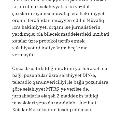
tərtib etmək səlahiyyəti olan vəzifəli
şəxslərin siyahısı müvafiq icra hakimiyyəti
orqanı tərəfindən müəyyən edilir. Müvafiq
icra hakimiyyəti orqanı isə jurnalistlərin
yardımçısı ola biləcək maddələrdəki inzibati
xətalar üzrə protokol tərtib etmək
səlahiyyətini indiyə kimi heç kimə
verməyib.
Öncə də xatırlatdığımız kimi yol hərəkəti ilə
bağlı pozuntular üzrə səlahiyyət DİN-ə,
teleradio qanunvericiliyi ilə bağlı pozutulara
görə səlahiyyət MTRŞ-yə verilsə də,
jurnalistlərlə əlaqəli 2 maddənin tətbiqi
məsələləri yenə də unudulub. “İnzibati
Xətalar Məcəlləsinin təsdiq edilməsi