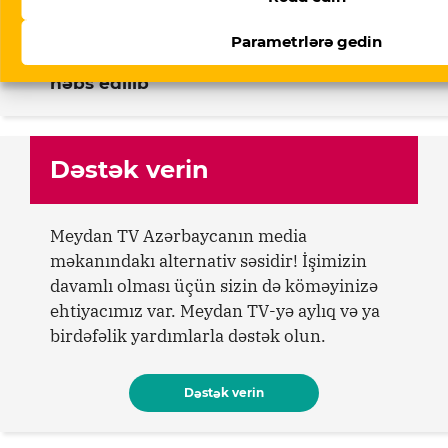
07 Avqust 2026
Parametrlərə gedin
Bəhruz Həsənli Ukraynada yenidən
həbs edilib
Dəstək verin
Meydan TV Azərbaycanın media
məkanındakı alternativ səsidir! İşimizin
davamlı olması üçün sizin də köməyinizə
ehtiyacımız var. Meydan TV-yə aylıq və ya
birdəfəlik yardımlarla dəstək olun.
Dəstək verin