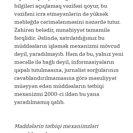
bilgiləri açıqlamaq vəzifəsi qoyur, bu
vəzifəni icra etməyənlərin də yüksək
məbləğdə cərimələnməsini nəzərdə tutur.
Zahirən belədir, mmahiyyət tamamilə
fərqlidir. Əslində, xatrılatdığımız bu
müddəaların işləmək mexanizmi mövcud
deyil, yaradılmayıb. Həm də bu, yalnız yeni
məcəllə ilə bağlı deyil, informasiyaların
qapalı tutulmasına, jurnalist sorğularının
cavablandırılmamasına görə məsuliyyət
müəyyən edən müddəaların tətbiqi
mexanizmi 2000-ci ildən bu yana
yaradılmamış qalıb.
Maddələrin tətbiqi mexanimzləri