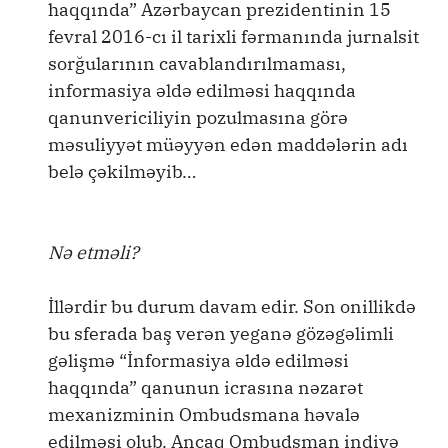
haqqında” Azərbaycan prezidentinin 15
fevral 2016-cı il tarixli fərmanında jurnalsit
sorğularının cavablandırılmaması,
informasiya əldə edilməsi haqqında
qanunvericiliyin pozulmasına görə
məsuliyyət müəyyən edən maddələrin adı
belə çəkilməyib…
Nə etməli?
İllərdir bu durum davam edir. Son onillikdə
bu sferada baş verən yeganə gözəgəlimli
gəlişmə “İnformasiya əldə edilməsi
haqqında” qanunun icrasına nəzarət
mexanizminin Ombudsmana həvalə
edilməsi olub. Ancaq Ombudsman indiyə