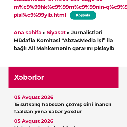
m%c9%99hk%c9%99m%c9%99nin-q%c9%99r
pisl%c9%99yib.html
Kopyala
Ana səhifə
▸
Siyasət
▸
Jurnalistləri
Müdafiə Komitəsi “AbzasMedia işi” ilə
bağlı Ali Məhkəmənin qərarını pisləyib
Xəbərlər
05 Avqust 2026
15 sutkalıq həbsdən çıxmış dini inanclı
fəaldan yenə xəbər yoxdur
05 Avqust 2026