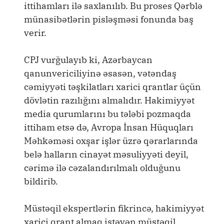
ittihamları ilə saxlanılıb. Bu proses Qərblə
münasibətlərin pisləşməsi fonunda baş
verir.
CPJ vurğulayıb ki, Azərbaycan
qanunvericiliyinə əsasən, vətəndaş
cəmiyyəti təşkilatları xarici qrantlar üçün
dövlətin razılığını almalıdır. Hakimiyyət
media qurumlarını bu tələbi pozmaqda
ittiham etsə də, Avropa İnsan Hüquqları
Məhkəməsi oxşar işlər üzrə qərarlarında
belə halların cinayət məsuliyyəti deyil,
cərimə ilə cəzalandırılmalı olduğunu
bildirib.
Müstəqil ekspertlərin fikrincə, hakimiyyət
xarici qrant almaq istəyən müstəqil