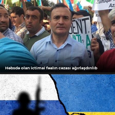
Həbsdə olan ictimai fəalın cəzası ağırlaşdırılıb