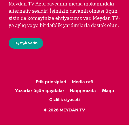
Meydan TV Azərbaycanın media məkanındakı
alternativ səsidir! İşimizin davamlı olması üçün
sizin də köməyinizə ehtiyacımız var. Meydan TV-
yə aylıq və ya birdəfəlik yardımlarla dəstək olun.
Dəstək verin
Etik prinsipləri
Media rəfi
Yazarlar üçün qaydalar
Haqqımızda
Əlaqə
Gizlilik siyasəti
© 2026 MEYDAN.TV