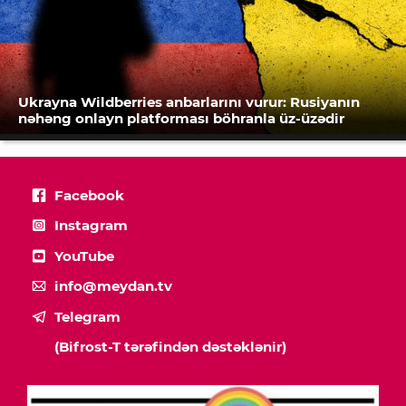
Ukrayna Wildberries anbarlarını vurur: Rusiyanın
nəhəng onlayn platforması böhranla üz-üzədir
Facebook
Instagram
YouTube
info@meydan.tv
Telegram
(Bifrost-T tərəfindən dəstəklənir)