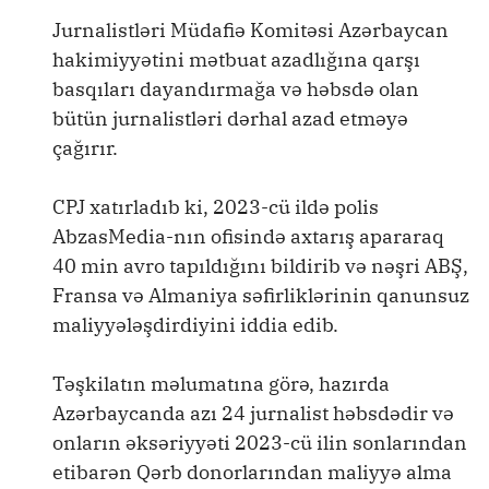
Jurnalistləri Müdafiə Komitəsi Azərbaycan
hakimiyyətini mətbuat azadlığına qarşı
basqıları dayandırmağa və həbsdə olan
bütün jurnalistləri dərhal azad etməyə
çağırır.
CPJ xatırladıb ki, 2023-cü ildə polis
AbzasMedia-nın ofisində axtarış apararaq
40 min avro tapıldığını bildirib və nəşri ABŞ,
Fransa və Almaniya səfirliklərinin qanunsuz
maliyyələşdirdiyini iddia edib.
Təşkilatın məlumatına görə, hazırda
Azərbaycanda azı 24 jurnalist həbsdədir və
onların əksəriyyəti 2023-cü ilin sonlarından
etibarən Qərb donorlarından maliyyə alma