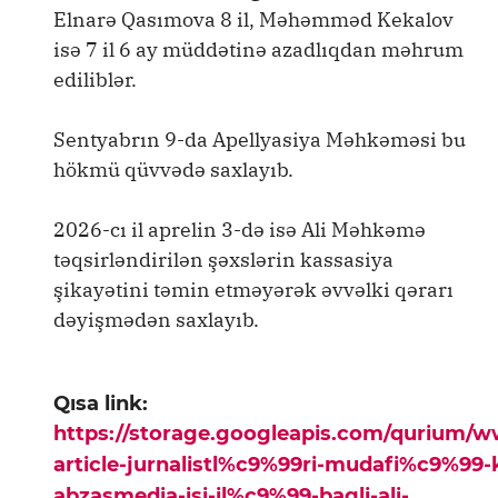
Elnarə Qasımova 8 il, Məhəmməd Kekalov
isə 7 il 6 ay müddətinə azadlıqdan məhrum
ediliblər.
Sentyabrın 9-da Apellyasiya Məhkəməsi bu
hökmü qüvvədə saxlayıb.
2026-cı il aprelin 3-də isə Ali Məhkəmə
təqsirləndirilən şəxslərin kassasiya
şikayətini təmin etməyərək əvvəlki qərarı
dəyişmədən saxlayıb.
Qısa link:
https://storage.googleapis.com/qurium/
article-jurnalistl%c9%99ri-mudafi%c9%99
abzasmedia-isi-il%c9%99-bagli-ali-