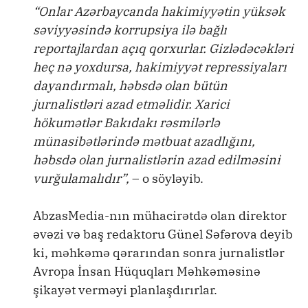
“Onlar Azərbaycanda hakimiyyətin yüksək
səviyyəsində korrupsiya ilə bağlı
reportajlardan açıq qorxurlar. Gizlədəcəkləri
heç nə yoxdursa, hakimiyyət repressiyaları
dayandırmalı, həbsdə olan bütün
jurnalistləri azad etməlidir. Xarici
hökumətlər Bakıdakı rəsmilərlə
münasibətlərində mətbuat azadlığını,
həbsdə olan jurnalistlərin azad edilməsini
vurğulamalıdır”,
– o söyləyib.
AbzasMedia-nın mühacirətdə olan direktor
əvəzi və baş redaktoru Günel Səfərova deyib
ki, məhkəmə qərarından sonra jurnalistlər
Avropa İnsan Hüquqları Məhkəməsinə
şikayət verməyi planlaşdırırlar.