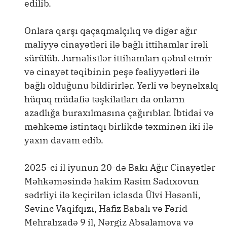
edilib.
Onlara qarşı qaçaqmalçılıq və digər ağır
maliyyə cinayətləri ilə bağlı ittihamlar irəli
sürülüb. Jurnalistlər ittihamları qəbul etmir
və cinayət təqibinin peşə fəaliyyətləri ilə
bağlı olduğunu bildirirlər. Yerli və beynəlxalq
hüquq müdafiə təşkilatları da onların
azadlığa buraxılmasına çağırıblar. İbtidai və
məhkəmə istintaqı birlikdə təxminən iki ilə
yaxın davam edib.
2025-ci il iyunun 20-də Bakı Ağır Cinayətlər
Məhkəməsində hakim Rasim Sadıxovun
sədrliyi ilə keçirilən iclasda Ülvi Həsənli,
Sevinc Vaqifqızı, Hafiz Babalı və Fərid
Mehralızadə 9 il, Nərgiz Absalamova və