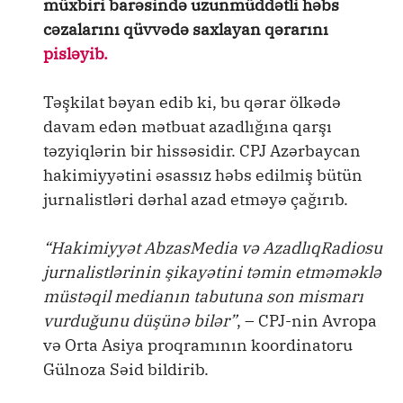
müxbiri barəsində uzunmüddətli həbs
cəzalarını qüvvədə saxlayan qərarını
pisləyib.
Təşkilat bəyan edib ki, bu qərar ölkədə
davam edən mətbuat azadlığına qarşı
təzyiqlərin bir hissəsidir. CPJ Azərbaycan
hakimiyyətini əsassız həbs edilmiş bütün
jurnalistləri dərhal azad etməyə çağırıb.
“Hakimiyyət AbzasMedia və AzadlıqRadiosu
jurnalistlərinin şikayətini təmin etməməklə
müstəqil medianın tabutuna son mismarı
vurduğunu düşünə bilər”
, – CPJ-nin Avropa
və Orta Asiya proqramının koordinatoru
Gülnoza Səid bildirib.