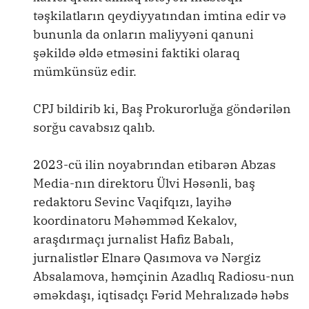
təşkilatların qeydiyyatından imtina edir və
bununla da onların maliyyəni qanuni
şəkildə əldə etməsini faktiki olaraq
mümkünsüz edir.
CPJ bildirib ki, Baş Prokurorluğa göndərilən
sorğu cavabsız qalıb.
2023-cü ilin noyabrından etibarən Abzas
Media-nın direktoru Ülvi Həsənli, baş
redaktoru Sevinc Vaqifqızı, layihə
koordinatoru Məhəmməd Kekalov,
araşdırmaçı jurnalist Hafiz Babalı,
jurnalistlər Elnarə Qasımova və Nərgiz
Absalamova, həmçinin Azadlıq Radiosu-nun
əməkdaşı, iqtisadçı Fərid Mehralızadə həbs