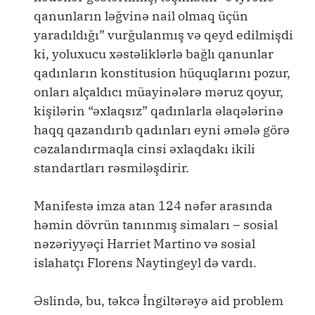
qanunların ləğvinə nail olmaq üçün
yaradıldığı” vurğulanmış və qeyd edilmişdi
ki, yoluxucu xəstəliklərlə bağlı qanunlar
qadınların konstitusion hüquqlarını pozur,
onları alçaldıcı müayinələrə məruz qoyur,
kişilərin “əxlaqsız” qadınlarla əlaqələrinə
haqq qazandırıb qadınları eyni əmələ görə
cəzalandırmaqla cinsi əxlaqdakı ikili
standartları rəsmiləşdirir.
Manifestə imza atan 124 nəfər arasında
həmin dövrün tanınmış simaları – sosial
nəzəriyyəçi Harriet Martino və sosial
islahatçı Florens Naytingeyl də vardı.
Əslində, bu, təkcə İngiltərəyə aid problem