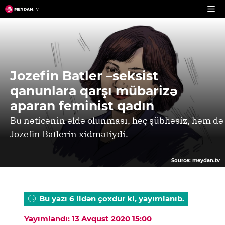
Skip
to
content
Jozefin Batler –seksist
qanunlara qarşı mübarizə
aparan feminist qadın
Bu nəticənin əldə olunması, heç şübhəsiz, həm də
Jozefin Batlerin xidmətiydi.
Source: meydan.tv
Bu yazı 6 ildən çoxdur ki, yayımlanıb.
Yayımlandı: 13 Avqust 2020 15:00