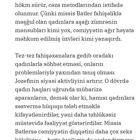
hökm sürür, cəza metodlarından istifadə
olunmur. Çünki missis Batler fahişəliklə
məşğul olan qadınlara aşağı zümrənin
mənsubları kimi yox, cəmiyyətin ağır həyata
məhkum edilmiş üzvləri kimi yanaşırdı.
Tez-tez fahişəxanalara gedib oradakı
qadınlarla söhbət etməsi, onların
problemləriylə yaxından tanış olması
Jozefinin siyasi aktivliyini artırır. O dövrdə
qadın haqları uğrunda mübarizə
aparanların, demək olar ki, hamısı qadınlara
səsvermə hüququ tələb etməklə
kifayətlənirdilər, yəni daha təhlükəsiz
müstəvidə fəaliyyət göstərirdilər. Missis
Batlersə cəmiyyətin diqqətini daha çox seks
köləliyinə – hətta kişilərin də səsləndirməyə