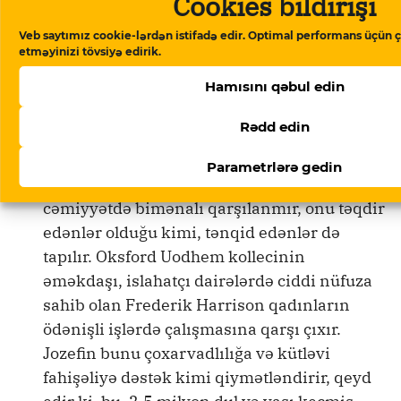
Cookies bildirişi
Bu məqalədə Jozefin acından yuxuya gedə
Veb saytımız cookie-lərdən istifadə edir. Optimal performans üçün ç
bilmədiyi üçün gecələr belinə sarğı
etməyinizi tövsiyə edirik.
doladığını deyən bir müəllimə haqqında da
yazır; qadınlar arasında işsizliyin və
Hamısını qəbul edin
təhsilsizliyin qorxunc həddə çatdığını
Rədd edin
vurğulayır.
Parametrlərə gedin
Miss Batlerin bu istiqamətdəki səyləri
cəmiyyətdə bimənalı qarşılanmır, onu təqdir
edənlər olduğu kimi, tənqid edənlər də
tapılır. Oksford Uodhem kollecinin
əməkdaşı, islahatçı dairələrdə ciddi nüfuza
sahib olan Frederik Harrison qadınların
ödənişli işlərdə çalışmasına qarşı çıxır.
Jozefin bunu çoxarvadlılığa və kütləvi
fahişəliyə dəstək kimi qiymətləndirir, qeyd