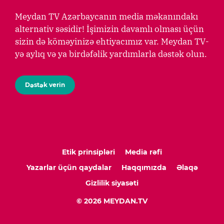
Meydan TV Azərbaycanın media məkanındakı
alternativ səsidir! İşimizin davamlı olması üçün
sizin də köməyinizə ehtiyacımız var. Meydan TV-
yə aylıq və ya birdəfəlik yardımlarla dəstək olun.
Dəstək verin
Etik prinsipləri
Media rəfi
Yazarlar üçün qaydalar
Haqqımızda
Əlaqə
Gizlilik siyasəti
© 2026 MEYDAN.TV