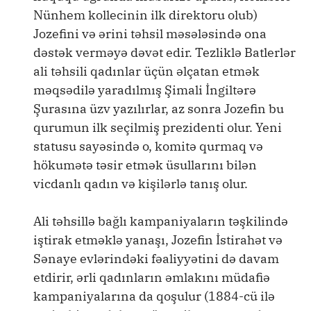
Nünhem kollecinin ilk direktoru olub)
Jozefini və ərini təhsil məsələsində ona
dəstək verməyə dəvət edir. Tezliklə Batlerlər
ali təhsili qadınlar üçün əlçatan etmək
məqsədilə yaradılmış Şimali İngiltərə
Şurasına üzv yazılırlar, az sonra Jozefin bu
qurumun ilk seçilmiş prezidenti olur. Yeni
statusu sayəsində o, komitə qurmaq və
hökumətə təsir etmək üsullarını bilən
vicdanlı qadın və kişilərlə tanış olur.
Ali təhsillə bağlı kampaniyaların təşkilində
iştirak etməklə yanaşı, Jozefin İstirahət və
Sənaye evlərindəki fəaliyyətini də davam
etdirir, ərli qadınların əmlakını müdafiə
kampaniyalarına da qoşulur (1884-cü ilə