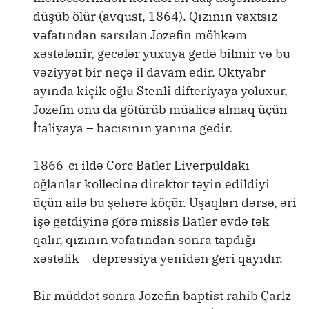
düşüb ölür (avqust, 1864). Qızının vaxtsız
vəfatından sarsılan Jozefin möhkəm
xəstələnir, gecələr yuxuya gedə bilmir və bu
vəziyyət bir neçə il davam edir. Oktyabr
ayında kiçik oğlu Stenli difteriyaya yoluxur,
Jozefin onu da götürüb müalicə almaq üçün
İtaliyaya – bacısının yanına gedir.
1866-cı ildə Corc Batler Liverpuldakı
oğlanlar kollecinə direktor təyin edildiyi
üçün ailə bu şəhərə köçür. Uşaqları dərsə, əri
işə getdiyinə görə missis Batler evdə tək
qalır, qızının vəfatından sonra tapdığı
xəstəlik – depressiya yenidən geri qayıdır.
Bir müddət sonra Jozefin baptist rahib Çarlz