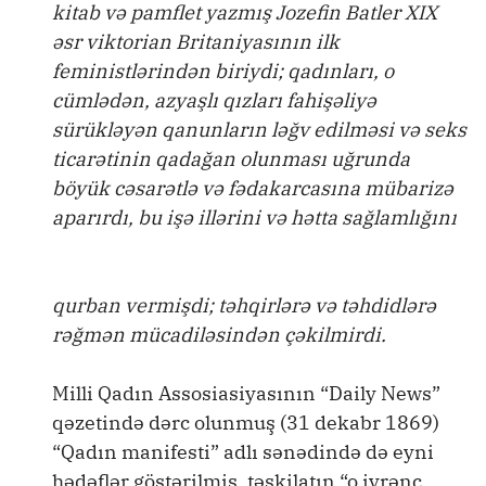
kitab və pamflet yazmış Jozefin Batler XIX
əsr viktorian Britaniyasının ilk
feministlərindən biriydi; qadınları, o
cümlədən, azyaşlı qızları fahişəliyə
sürükləyən qanunların ləğv edilməsi və seks
ticarətinin qadağan olunması uğrunda
böyük cəsarətlə və fədakarcasına mübarizə
aparırdı, bu işə illərini və hətta sağlamlığını
qurban vermişdi; təhqirlərə və təhdidlərə
rəğmən mücadiləsindən çəkilmirdi.
Milli Qadın Assosiasiyasının “Daily News”
qəzetində dərc olunmuş (31 dekabr 1869)
“Qadın manifesti” adlı sənədində də eyni
hədəflər göstərilmiş, təşkilatın “o iyrənc