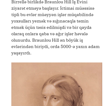
Birrellə birlikdə Braunlou Hill İş Evini
ziyarət etməyə başlayır. İctimai müəssisə
tipli bu evlər müəyyən işlər müqabilində
yoxsulları yemək və sığınacaqla təmin
etmək üçün təsis edilmişdi və bir qayda
olaraq onlara qaba və ağır işlər həvalə
olunurdu. Braunlou Hill ən böyük iş
evlərindən biriydi, orda 5000-ə yaxın adam
yaşayırdı.