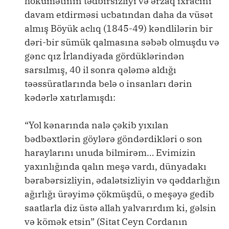
hökumətinin tədbirsizliyi və ərzaq ixracını
davam etdirməsi ucbatından daha da vüsət
almış Böyük aclıq (1845-49) kəndlilərin bir
dəri-bir sümük qalmasına səbəb olmuşdu və
gənc qız İrlandiyada gördüklərindən
sarsılmış, 40 il sonra qələmə aldığı
təəssüratlarında belə o insanları dərin
kədərlə xatırlamışdı:
“Yol kənarında nalə çəkib yıxılan
bədbəxtlərin göylərə göndərdikləri o son
haraylarını unuda bilmirəm… Evimizin
yaxınlığında qalın meşə vardı, dünyadakı
bərabərsizliyin, ədalətsizliyin və qəddarlığın
ağırlığı ürəyimə çökmüşdü, o meşəyə gedib
saatlarla diz üstə allah yalvarırdım ki, gəlsin
və kömək etsin” (Sitat Ceyn Cordanın