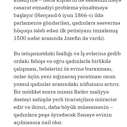
cəsarət etmədiyi problemə yönəltməyə
başlayır (Hərçənd 6 iyun 1866-cı ildə
parlamentə göndərilən, qadınlara səsvermə
hüququ tələb edən ilk petisiyanı imzalamış
1500 nəfər arasında Jozefin də vardı).
Bu istiqamətdəki fəallığı və İş evlərinə gedib
ordakı fahişə və oğru qadınlarla birlikdə
çalışması, belələrini öz evinə buraxması,
onlar üçün yeni sığınacaq yaratması onun
yoxsul qadınlar arasındakı nüfuzunu artırır.
Bir müddət sonra missis Batler maliyyə
dəstəyi xahişilə yerli ticarətçilərə müraciət
edir və ikinci, daha böyük müəssisənin –
qadınlara peşə öyrədəcək Sənaye evinin
açılmasına nail olur.