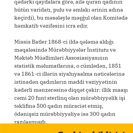
qədərki qaydalara görə, ailə quran qadının
bütün varidatı, pulu və əmlakı ərinin adına
keçirdi), bu məsələylə məşğul olan Komitədə
həmkatib vəzifəsini icra edir.
Missis Batler 1868-ci ildə qələmə aldığı
məqaləsində Mürəbbiyyələr İnstitutu və
Məktəb Müəllimləri Assosiasiyasının
statistik məlumatlarına, o cümlədən, 1851
və 1861-ci illərin siyahıyaalma nəticələrinə
istinadən qadınların maddi vəziyyətinin
kədərli mənzərəsinə diqqət çəkir: illik maaşı
cəmi 20 funt sterlinq olan mürəbbiyyəlik işi
təklifinə 500 qadın müraciət etmiş,
ödənişsiz mürəbbiyyəliyə isə 300 qadın
razılaşmışdı.