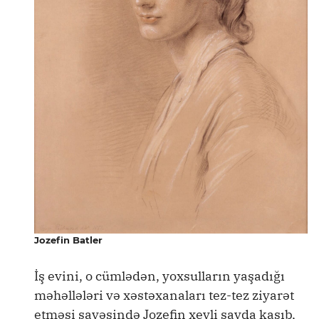
Jozefin Batler
İş evini, o cümlədən, yoxsulların yaşadığı
məhəllələri və xəstəxanaları tez-tez ziyarət
etməsi sayəsində Jozefin xeyli sayda kasıb,