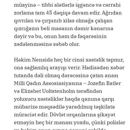
müayinə – tibbi alətlərlə işgəncə və cərrahi
zorlama tam 45 dəqiqə davam edir. Ağrıdan
qıvrılan və çırpınıb xilas olmağa çalışan
qızcığazın beli masanın dəmir kənarına
dəyir və bu, onun həm də fəqərəsinin
zədələnməsinə səbəb olur.
Həkim Nensidə heç bir cinsi xəstəlik tapmır,
ona sağlamlıq arayışı verir. Hadisədən xəbər
tutanda dəli olmaq dərəcəsinə çatan anası
Milli Qadın Assosiasiyasına – Jozefin Batler
və Elizabet Uoltstenholm tərəfindən
yoluxucu xəstəliklər haqda qanuna qarşı
mübarizə məqsədilə yaradılmış təşkilata
müraciət edir. Dövlət orqanlarına şikayət
etməyin heç bir mənası yoxdu, çünki polislər