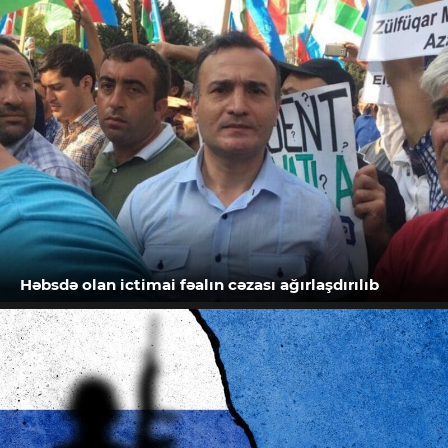
Həbsdə olan ictimai fəalın cəzası ağırlaşdırılıb