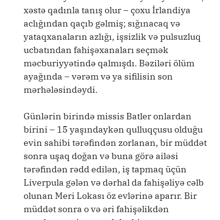
xəstə qadınla tanış olur – çoxu İrlandiya
aclığından qaçıb gəlmiş; sığınacaq və
yataqxanaların azlığı, işsizlik və pulsuzluq
ucbatından fahişəxanaları seçmək
məcburiyyətində qalmışdı. Bəziləri ölüm
ayağında – vərəm və ya sifilisin son
mərhələsindəydi.
Günlərin birində missis Batler onlardan
birini – 15 yaşındaykən qulluqçusu olduğu
evin sahibi tərəfindən zorlanan, bir müddət
sonra uşaq doğan və buna görə ailəsi
tərəfindən rədd edilən, iş tapmaq üçün
Liverpula gələn və dərhal da fahişəliyə cəlb
olunan Meri Lokası öz evlərinə aparır. Bir
müddət sonra o və əri fahişəlikdən