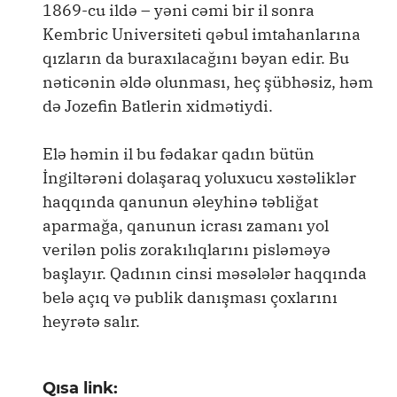
1869-cu ildə – yəni cəmi bir il sonra
Kembric Universiteti qəbul imtahanlarına
qızların da buraxılacağını bəyan edir. Bu
nəticənin əldə olunması, heç şübhəsiz, həm
də Jozefin Batlerin xidmətiydi.
Elə həmin il bu fədakar qadın bütün
İngiltərəni dolaşaraq yoluxucu xəstəliklər
haqqında qanunun əleyhinə təbliğat
aparmağa, qanunun icrası zamanı yol
verilən polis zorakılıqlarını pisləməyə
başlayır. Qadının cinsi məsələlər haqqında
belə açıq və publik danışması çoxlarını
heyrətə salır.
Qısa link: