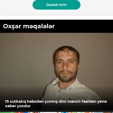
Dəstək verin
Oxşar məqalələr
15 sutkalıq həbsdən çıxmış dini inanclı fəaldan yenə
xəbər yoxdur