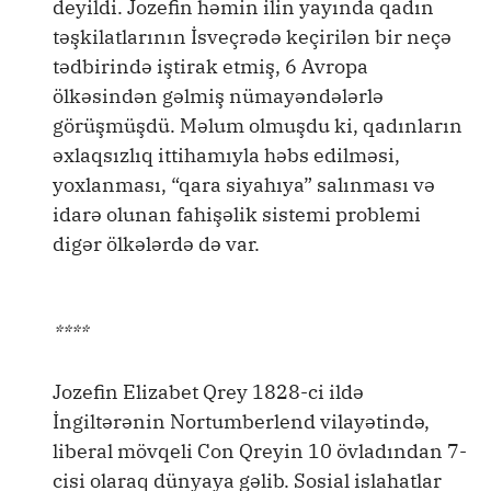
deyildi. Jozefin həmin ilin yayında qadın
təşkilatlarının İsveçrədə keçirilən bir neçə
tədbirində iştirak etmiş, 6 Avropa
ölkəsindən gəlmiş nümayəndələrlə
görüşmüşdü. Məlum olmuşdu ki, qadınların
əxlaqsızlıq ittihamıyla həbs edilməsi,
yoxlanması, “qara siyahıya” salınması və
idarə olunan fahişəlik sistemi problemi
digər ölkələrdə də var.
****
Jozefin Elizabet Qrey 1828-ci ildə
İngiltərənin Nortumberlend vilayətində,
liberal mövqeli Con Qreyin 10 övladından 7-
cisi olaraq dünyaya gəlib. Sosial islahatlar