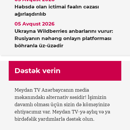
Həbsdə olan ictimai fəalın cəzası
ağırlaşdırılıb
05 Avqust 2026
Ukrayna Wildberries anbarlarını vurur:
Rusiyanın nəhəng onlayn platforması
böhranla üz-üzədir
Dəstək verin
Meydan TV Azərbaycanın media
məkanındakı alternativ səsidir! İşimizin
davamlı olması üçün sizin də köməyinizə
ehtiyacımız var. Meydan TV-yə aylıq və ya
birdəfəlik yardımlarla dəstək olun.