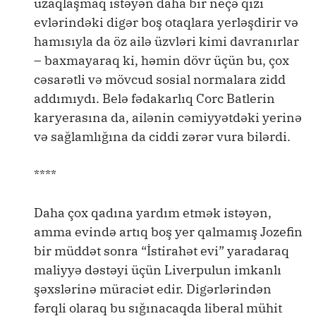
uzaqlaşmaq istəyən daha bir neçə qızı
evlərindəki digər boş otaqlara yerləşdirir və
hamısıyla da öz ailə üzvləri kimi davranırlar
– baxmayaraq ki, həmin dövr üçün bu, çox
cəsarətli və mövcud sosial normalara zidd
addımıydı. Belə fədakarlıq Corc Batlerin
karyerasına da, ailənin cəmiyyətdəki yerinə
və sağlamlığına da ciddi zərər vura bilərdi.
****
Daha çox qadına yardım etmək istəyən,
amma evində artıq boş yer qalmamış Jozefin
bir müddət sonra “İstirahət evi” yaradaraq
maliyyə dəstəyi üçün Liverpulun imkanlı
şəxslərinə müraciət edir. Digərlərindən
fərqli olaraq bu sığınacaqda liberal mühit