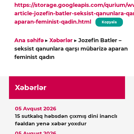
https://storage.googleapis.com/qurium/
article-jozefin-batler-seksist-qanunlara-q
aparan-feminist-qadin.html
Kopyala
Ana səhifə
▸
Xəbərlər
▸
Jozefin Batler –
seksist qanunlara qarşı mübarizə aparan
feminist qadın
Xəbərlər
05 Avqust 2026
15 sutkalıq həbsdən çıxmış dini inanclı
fəaldan yenə xəbər yoxdur
05 Avqust 2026