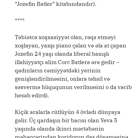
“Jozefin Batler” kitabındandır).
****
Təbiətcə xoşxasiyyət olan, rəqs etməyi
xoşlayan, yaxşı piano çalan və əla at çapan
Jozefin 24 yaşı olanda liberal baxışlı
illahiyyatçı alim Corc Batlerə ərə gedir –
qadınların cəmiyyətdəki yerinin
genişləndirilməsini, onlara təhsil və
səsvermə hüququnun verilməsini o da vacib
hesab edirdi.
Kiçik aralarla cütlüyün 4 övladı dünyaya
gəlir. Üç qardaşın bir bacısı olan Yeva 5
yaşında olanda ikinci mərtəbənin
məhəccərindən koridorun daş döşəməsinə