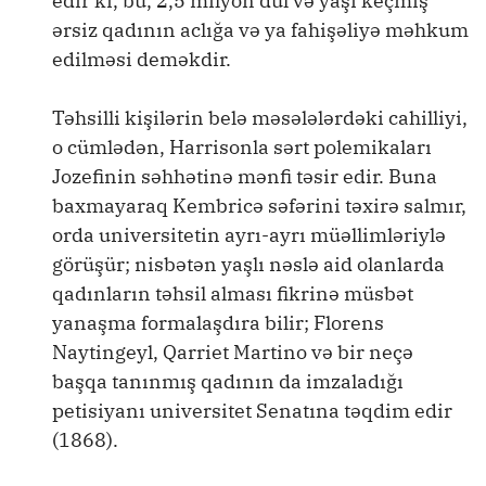
edir ki, bu, 2,5 milyon dul və yaşı keçmiş
ərsiz qadının aclığa və ya fahişəliyə məhkum
edilməsi deməkdir.
Təhsilli kişilərin belə məsələlərdəki cahilliyi,
o cümlədən, Harrisonla sərt polemikaları
Jozefinin səhhətinə mənfi təsir edir. Buna
baxmayaraq Kembricə səfərini təxirə salmır,
orda universitetin ayrı-ayrı müəllimləriylə
görüşür; nisbətən yaşlı nəslə aid olanlarda
qadınların təhsil alması fikrinə müsbət
yanaşma formalaşdıra bilir; Florens
Naytingeyl, Qarriet Martino və bir neçə
başqa tanınmış qadının da imzaladığı
petisiyanı universitet Senatına təqdim edir
(1868).