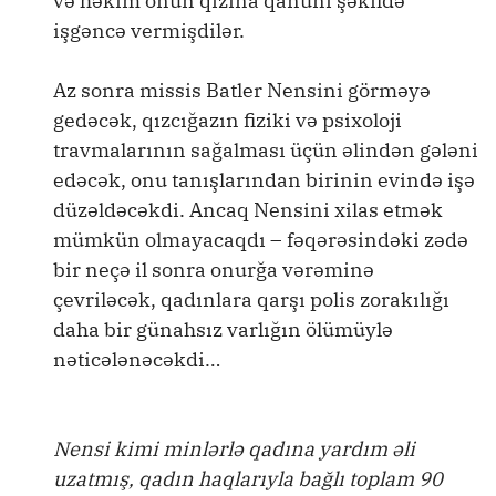
və həkim onun qızına qanuni şəkildə
işgəncə vermişdilər.
Az sonra missis Batler Nensini görməyə
gedəcək, qızcığazın fiziki və psixoloji
travmalarının sağalması üçün əlindən gələni
edəcək, onu tanışlarından birinin evində işə
düzəldəcəkdi. Ancaq Nensini xilas etmək
mümkün olmayacaqdı – fəqərəsindəki zədə
bir neçə il sonra onurğa vərəminə
çevriləcək, qadınlara qarşı polis zorakılığı
daha bir günahsız varlığın ölümüylə
nəticələnəcəkdi…
Nensi kimi minlərlə qadına yardım əli
uzatmış, qadın haqlarıyla bağlı toplam 90