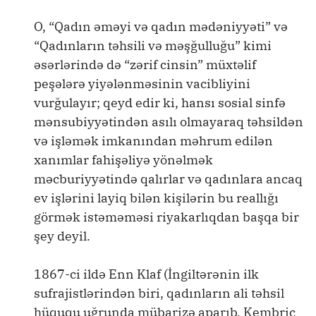
O, “Qadın əməyi və qadın mədəniyyəti” və
“Qadınların təhsili və məşğulluğu” kimi
əsərlərində də “zərif cinsin” müxtəlif
peşələrə yiyələnməsinin vacibliyini
vurğulayır; qeyd edir ki, hansı sosial sinfə
mənsubiyyətindən asılı olmayaraq təhsildən
və işləmək imkanından məhrum edilən
xanımlar fahişəliyə yönəlmək
məcburiyyətində qalırlar və qadınlara ancaq
ev işlərini layiq bilən kişilərin bu reallığı
görmək istəməməsi riyakarlıqdan başqa bir
şey deyil.
1867-ci ildə Enn Klaf (İngiltərənin ilk
sufrajistlərindən biri, qadınların ali təhsil
hüququ uğrunda mübarizə aparıb, Kembric