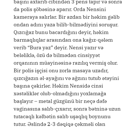
başını axtarıb cibindən 3 pens tapır və sonra
da polis şöbəsinə aparır. Orda Nensini
kameraya salırlar. Bir azdan bir həkim gəlib
ondan adını yaza bilib-bilmədiyini soruşur.
Qızcığaz bunu bacardığını deyir, həkim
barmaqlıqlar arasından ona kağız-qələm
verib “Bura yaz” deyir. Nensi yazır və
beləliklə, özü də bilmədən cinsiyyət
orqanının müayinəsinə razılıq vermiş olur.
Bir polis işçisi onu zorla masaya uzadır,
qızcığazın əl-ayağını və ağzını tutub ətəyini
başına çəkirlər. Həkim Nensidə cinsi
xəstəliklər olub-olmadığını yoxlamağa
başlayır – metal güzgünü bir neçə dəfə
vaginasına salıb-çıxarır, sonra bətninə uzun
tutacaqlı kəlbətin salıb uşaqlıq boynunu
tutur. Əslində 2-3 dəqiqə çəkməli olan