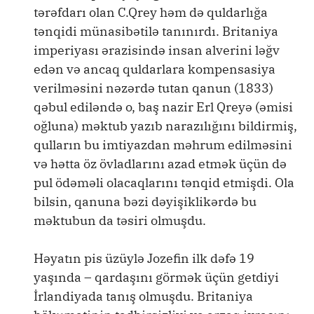
tərəfdarı olan C.Qrey həm də quldarlığa
tənqidi münasibətilə tanınırdı. Britaniya
imperiyası ərazisində insan alverini ləğv
edən və ancaq quldarlara kompensasiya
verilməsini nəzərdə tutan qanun (1833)
qəbul ediləndə o, baş nazir Erl Qreyə (əmisi
oğluna) məktub yazıb narazılığını bildirmiş,
qulların bu imtiyazdan məhrum edilməsini
və hətta öz övladlarını azad etmək üçün də
pul ödəməli olacaqlarını tənqid etmişdi. Ola
bilsin, qanuna bəzi dəyişiklikərdə bu
məktubun da təsiri olmuşdu.
Həyatın pis üzüylə Jozefin ilk dəfə 19
yaşında – qardaşını görmək üçün getdiyi
İrlandiyada tanış olmuşdu. Britaniya