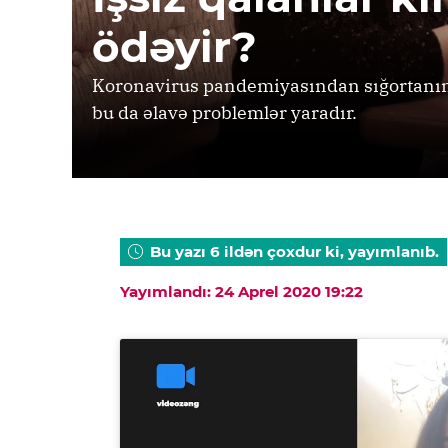
ödəyir?
Koronavirus pandemiyasından sığortanın 
bu da əlavə problemlər yaradır.
Bu yazı 6 ildən çoxdur ki, yayımlanıb.
Yayımlandı: 24 Aprel 2020 19:22