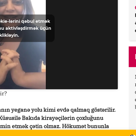
kie-lərini qəbul etmək
u aktivləşdirmək üçün
klikləyin.
ir?
ın yeganə yolu kimi evdə qalmaq göstərilir.
 Xüsusilə Bakıda kirayəçilərin çoxluğunu
əxmin etmək çətin olmaz. Hökumət bununla
ər şey vətəndaşların öz öhdəsində qalıb. Bəs,