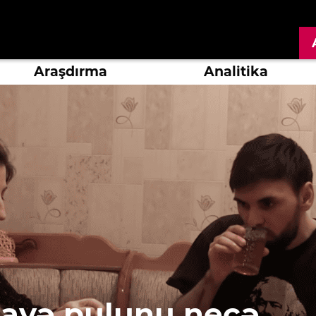
Araşdırma
Analitika
irayə pulunu necə