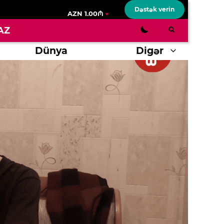
Dəstək verin
AZN 1.00₼
AZ
Dünya
Digər