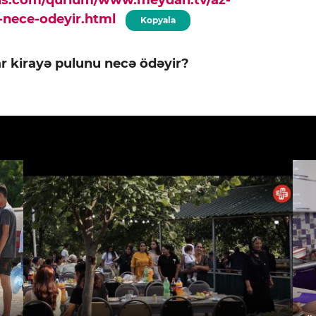
u-nece-odeyir.html
Kopyala
ar kirayə pulunu necə ödəyir?