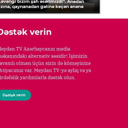
Ləvəngi bizim şah əsərimizdi”. Anadan
ızına, qaynanadan gəlinə keçən ənənə
Dəstək verin
eydan TV Azərbaycanın media
əkanındakı alternativ səsidir! İşimizin
avamlı olması üçün sizin də köməyinizə
htiyacımız var. Meydan TV-yə aylıq və ya
irdəfəlik yardımlarla dəstək olun.
Dəstək verin