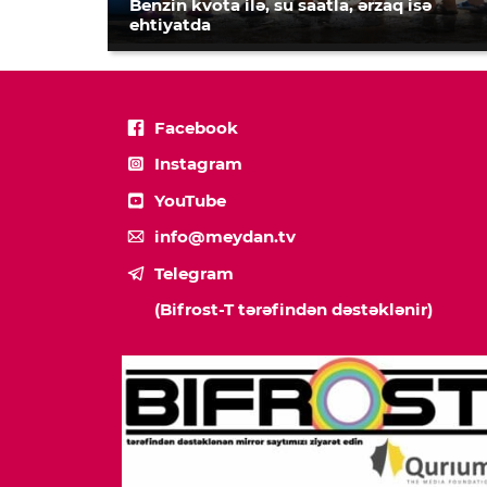
Benzin kvota ilə, su saatla, ərzaq isə
ehtiyatda
Facebook
Instagram
YouTube
info@meydan.tv
Telegram
(Bifrost-T tərəfindən dəstəklənir)