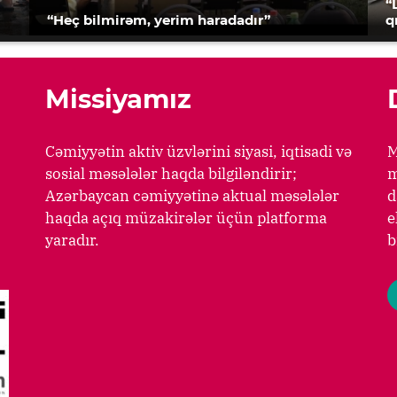
“
“Heç bilmirəm, yerim haradadır”
q
Missiyamız
Cəmiyyətin aktiv üzvlərini siyasi, iqtisadi və
M
sosial məsələlər haqda bilgiləndirir;
m
Azərbaycan cəmiyyətinə aktual məsələlər
d
haqda açıq müzakirələr üçün platforma
e
yaradır.
b