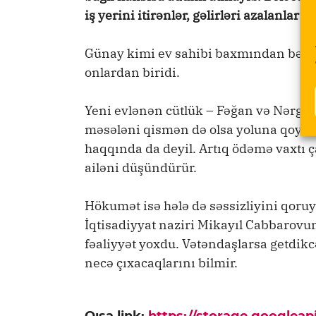
iş yerini itirənlər, gəlirləri azalanlar
Günay kimi ev sahibi baxmından bəxti
onlardan biridi.
Yeni evlənən cütlük – Fəğan və Nərgiz 
məsələni qismən də olsa yoluna qoya 
haqqında da deyil. Artıq ödəmə vaxtı 
ailəni düşündürür.
Hökumət isə hələ də səssizliyini qoruy
İqtisadiyyat naziri Mikayıl Cabbarovu
fəaliyyət yoxdu. Vətəndaşlarsa getdik
necə çıxacaqlarını bilmir.
Qısa link:
https://storage.googlea