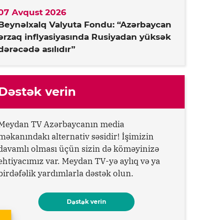
07 Avqust 2026
Beynəlxalq Valyuta Fondu: “Azərbaycan
ərzaq inflyasiyasında Rusiyadan yüksək
dərəcədə asılıdır”
Dəstək verin
Meydan TV Azərbaycanın media
məkanındakı alternativ səsidir! İşimizin
davamlı olması üçün sizin də köməyinizə
ehtiyacımız var. Meydan TV-yə aylıq və ya
birdəfəlik yardımlarla dəstək olun.
Dəstək verin