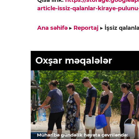
article-issiz-qalanlar-kiraye-pulun
Ana səhifə
▸
Reportaj
▸
İşsiz qalanl
Oxşar məqalələr
Müharibə gündəlik həyata çevriləndə: