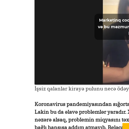
Marketinq coo
və bu məzmun
İşsiz qalanlar kirayə pulunu necə ödəy
Koronavirus pandemiyasından sığortan
Lakin bu da əlavə problemlər yaradır.
nəzərə alsaq, problemin miqyasını t
bağlı hansısa addım atmayıb. Beləcə, h