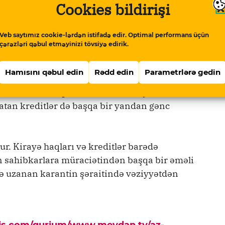
Cookies bildirişi
 kirayə haqqını necə ödəyir?
Veb saytımız cookie-lərdən istifadə edir. Optimal performans üçün
 gətirməyənlər də var. Xanım Mustafayeva da
çərəzləri qəbul etməyinizi tövsiyə edirik.
Hamısını qəbul edin
Rədd edin
Parametrlərə gedin
də işlə bağlı problemlər yaşayır. Onlar bu ay
biliblər. Amma problem təkcə kirayə
çatan kreditlər də başqa bir yandan gənc
ur. Kirayə haqları və kreditlər barədə
n sahibkarlara müraciətindən başqa bir əməli
cə uzanan karantin şəraitində vəziyyətdən
pis.com/qurium/www.meydan.tv/az-