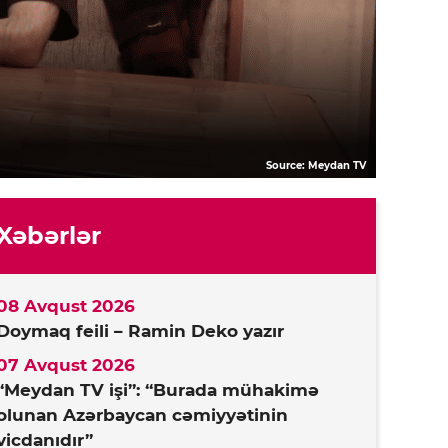
Source: Meydan TV
Xəbərlər
08 Avqust 2026
Doymaq feili – Ramin Deko yazır
07 Avqust 2026
“Meydan TV işi”: “Burada mühakimə
olunan Azərbaycan cəmiyyətinin
vicdanıdır”