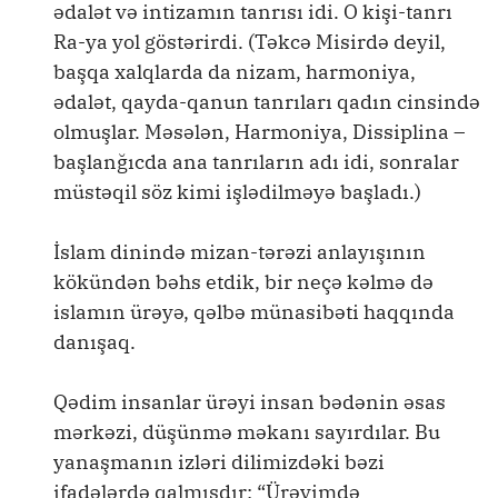
ədalət və intizamın tanrısı idi. O kişi-tanrı
Ra-ya yol göstərirdi. (Təkcə Misirdə deyil,
başqa xalqlarda da nizam, harmoniya,
ədalət, qayda-qanun tanrıları qadın cinsində
olmuşlar. Məsələn, Harmoniya, Dissiplina –
başlanğıcda ana tanrıların adı idi, sonralar
müstəqil söz kimi işlədilməyə başladı.)
İslam dinində mizan-tərəzi anlayışının
kökündən bəhs etdik, bir neçə kəlmə də
islamın ürəyə, qəlbə münasibəti haqqında
danışaq.
Qədim insanlar ürəyi insan bədənin əsas
mərkəzi, düşünmə məkanı sayırdılar. Bu
yanaşmanın izləri dilimizdəki bəzi
ifadələrdə qalmışdır: “Ürəyimdə