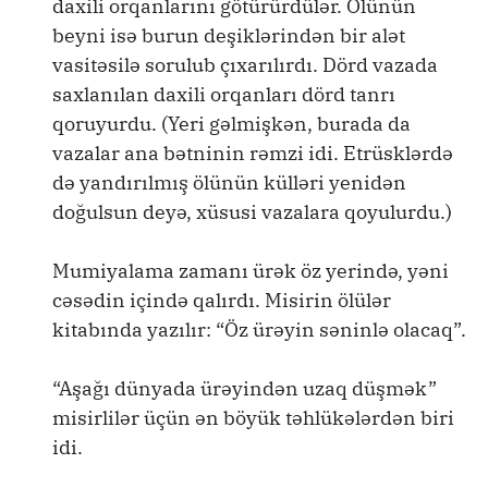
daxili orqanlarını götürürdülər. Ölünün
beyni isə burun deşiklərindən bir alət
vasitəsilə sorulub çıxarılırdı. Dörd vazada
saxlanılan daxili orqanları dörd tanrı
qoruyurdu. (Yeri gəlmişkən, burada da
vazalar ana bətninin rəmzi idi. Etrüsklərdə
də yandırılmış ölünün külləri yenidən
doğulsun deyə, xüsusi vazalara qoyulurdu.)
Mumiyalama zamanı ürək öz yerində, yəni
cəsədin içində qalırdı. Misirin ölülər
kitabında yazılır: “Öz ürəyin səninlə olacaq”.
“Aşağı dünyada ürəyindən uzaq düşmək”
misirlilər üçün ən böyük təhlükələrdən biri
idi.