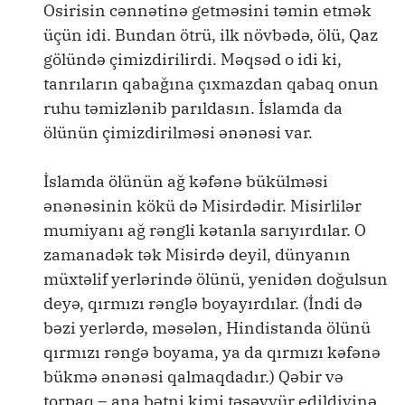
Osirisin cənnətinə getməsini təmin etmək
üçün idi. Bundan ötrü, ilk növbədə, ölü, Qaz
gölündə çimizdirilirdi. Məqsəd o idi ki,
tanrıların qabağına çıxmazdan qabaq onun
ruhu təmizlənib parıldasın. İslamda da
ölünün çimizdirilməsi ənənəsi var.
İslamda ölünün ağ kəfənə bükülməsi
ənənəsinin kökü də Misirdədir. Misirlilər
mumiyanı ağ rəngli kətanla sarıyırdılar. O
zamanadək tək Misirdə deyil, dünyanın
müxtəlif yerlərində ölünü, yenidən doğulsun
deyə, qırmızı rənglə boyayırdılar. (İndi də
bəzi yerlərdə, məsələn, Hindistanda ölünü
qırmızı rəngə boyama, ya da qırmızı kəfənə
bükmə ənənəsi qalmaqdadır.) Qəbir və
torpaq – ana bətni kimi təsəvvür edildiyinə