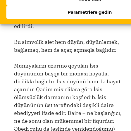
sığınıram”. (Əl-Fələq: 1-5)
Parametrlərə gedin
İsis düyünü həm də cənnətin açarı hesab
edilirdi.
Bu simvolik alət həm düyün, düyünləmək,
bağlamaq, həm də açar, açmaqla bağlıdır.
Mumiyaların üzərinə qoyulan İsis
düyününün başqa bir mənası həyatla,
diriliklə bağlıdır. İsis düyünü həm də həyat
açarıdır. Qədim misirlilərə görə İsis
ölümsüzlük dərmanını kəşf edib. İsis
düyününün üst tərəfindəki deşikli dairə
əbədiyyəti ifadə edir. Dairə – nə başlanğıcı,
nə də sonu olan mükəmməl bir fiqurdur.
Əbədi ruhu da (əslində yenidəndoğumu)