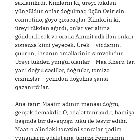
saxlanılırdı. Kimlərin ki, ürəyi tükdən
yüngüldür, onlar doğulmaq üçün Osirisin
cənnətinə, göyə çıxacaqlar. Kimlərin ki,
ürəyi tükdən ağırdı, onlar yer altına
göndəriləcək və orada Ammit adlı ilan onları
sonsuza kimi yeyəcək. Ürək – vicdanın,
şüurun, insanın əməllərinin simvoludur.
Ürəyi tükdən yüngül olanlar – Maa Kheru-lar,
yəni doğru səslilər, doğrular, təmizə
çıxmışlar – yenidən doğulma şansı
qazanırdılar.
Ana-tanrı Maatın adının mənası doğru,
gerçək deməkdir. O, ədalət tanrısıdır, həmişə
başında bir dəvəquşu tükü ilə təsvir edilir.
Maatın əlindəki tərəzini sonralar qədim
yunanların ədalət ana-tanrısı Femidanın