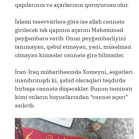
qapılarının və açarlarının qoruyucusu olur.
İslami təsəvvürlərə görə isə allah cənnətə
giriləcək tək qapının açarını Məhəmməd
peyğəmbərə verib. Onun peyğəmbərliyini
tanımayan, qəbul etməyən, yəni, müsəlman
olmayan kimsələr cənnətə girə bilməzlər.
İran-İraq müharibəsində Xomeyni, əsgərləri
inandırmışdı ki, şəhid olacaqları təqdirdə
birbaşa cənnətə düşəcəklər. Bunun təminatı
kimi onların boyunlarından “cənnət açarı”
asılırdı.