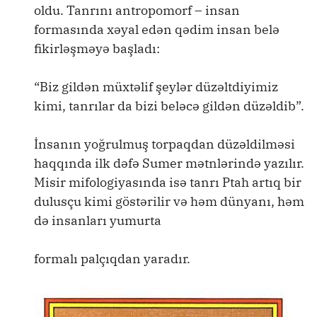
oldu. Tanrını antropomorf – insan
formasında xəyal edən qədim insan belə
fikirləşməyə başladı:
“Biz gildən müxtəlif şeylər düzəltdiyimiz
kimi, tanrılar da bizi beləcə gildən düzəldib”.
İnsanın yoğrulmuş torpaqdan düzəldilməsi
haqqında ilk dəfə Sumer mətnlərində yazılır.
Misir mifologiyasında isə tanrı Ptah artıq bir
dulusçu kimi göstərilir və həm dünyanı, həm
də insanları yumurta
formalı palçıqdan yaradır.