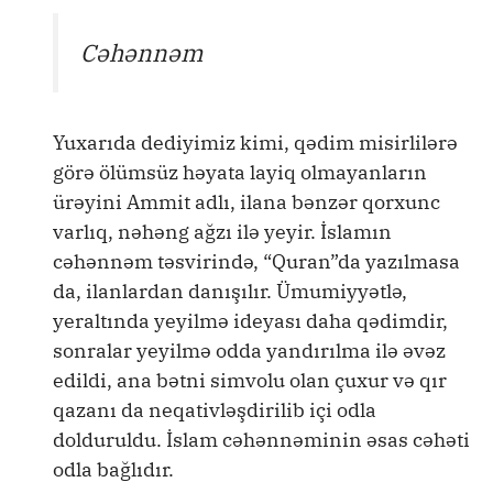
Cəhənnəm
Yuxarıda dediyimiz kimi, qədim misirlilərə
görə ölümsüz həyata layiq olmayanların
ürəyini Ammit adlı, ilana bənzər qorxunc
varlıq, nəhəng ağzı ilə yeyir. İslamın
cəhənnəm təsvirində, “Quran”da yazılmasa
da, ilanlardan danışılır. Ümumiyyətlə,
yeraltında yeyilmə ideyası daha qədimdir,
sonralar yeyilmə odda yandırılma ilə əvəz
edildi, ana bətni simvolu olan çuxur və qır
qazanı da neqativləşdirilib içi odla
dolduruldu. İslam cəhənnəminin əsas cəhəti
odla bağlıdır.