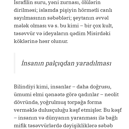
İsrafilin suru, yəni zurnası, ölülərin
dirilməsi; islamda pişiyin hörmətli canlı
sayılmasının səbəbləri; şeytanın əvvəl
mələk olması və s. bu kimi – bir çox kult,
təsəvvür və ideyaların qədim Misirdəki
köklərinə həsr olunur.
İnsanın palçıqdan yaradılması
Bilindiyi kimi, insanlar – daha doğrusu,
ümumi elmi qənaətə görə qadınlar – neolit
dövründə, yoğrulmuş torpağa forma
verməklə dulusçuluğu kəşf etmişlər. Bu kəşf
– insanın və dünyanın yaranması ilə bağlı
mifik təsəvvürlərdə dəyişikliklərə səbəb