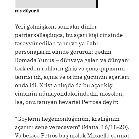
İsis düyünü
Yeri gəlmişkən, sonralar dinlər
patriarxallaşdıqca, bu açarı kişi cinsində
təsəvvür edilən tanrı və ya ilahi
personajların əlində görürük: qədim
Romada Yunus – dünyaya gələn və dünyanı
tərk edən ruhların giriş və çıxış qapısının
tanrısı idi, açma və örtmə gücünün açarları
onda idi. Xristianlıqda da bu açar kişi
cinsinin nümayəndələrindədir, məsələn,
İsa, onu tanıyan həvarisi Petrosa deyir:
“Göylərin hegemonluğunun, krallığının
açarını sənə verəcəyəm” (Matta, 16/18-20).
Və beləcə Petros baş mələk Mixaellə cənnət