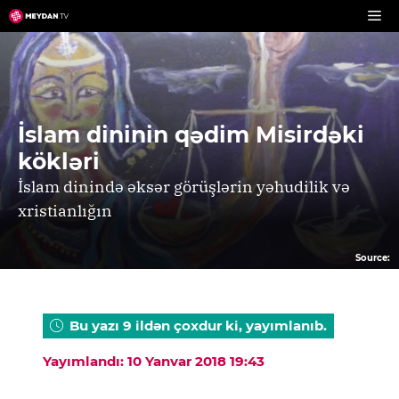
Skip
to
content
İslam dininin qədim Misirdəki
kökləri
İslam dinində əksər görüşlərin yəhudilik və
xristianlığın
Source:
Bu yazı 9 ildən çoxdur ki, yayımlanıb.
Yayımlandı: 10 Yanvar 2018 19:43