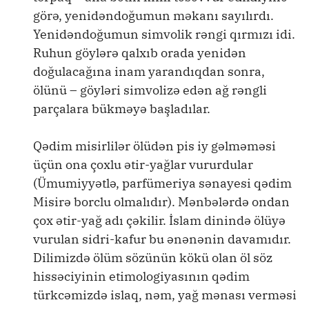
görə, yenidəndoğumun məkanı sayılırdı.
Yenidəndoğumun simvolik rəngi qırmızı idi.
Ruhun göylərə qalxıb orada yenidən
doğulacağına inam yarandıqdan sonra,
ölünü – göyləri simvolizə edən ağ rəngli
parçalara bükməyə başladılar.
Qədim misirlilər ölüdən pis iy gəlməməsi
üçün ona çoxlu ətir-yağlar vururdular
(Ümumiyyətlə, parfümeriya sənayesi qədim
Misirə borclu olmalıdır). Mənbələrdə ondan
çox ətir-yağ adı çəkilir. İslam dinində ölüyə
vurulan sidri-kafur bu ənənənin davamıdır.
Dilimizdə ölüm sözünün kökü olan öl söz
hissəciyinin etimologiyasının qədim
türkcəmizdə islaq, nəm, yağ mənası verməsi