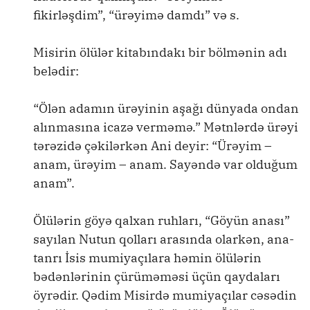
fikirləşdim”, “ürəyimə damdı” və s.
Misirin ölülər kitabındakı bir bölmənin adı
belədir:
“Ölən adamın ürəyinin aşağı dünyada ondan
alınmasına icazə verməmə.” Mətnlərdə ürəyi
tərəzidə çəkilərkən Ani deyir: “Ürəyim –
anam, ürəyim – anam. Sayəndə var olduğum
anam”.
Ölülərin göyə qalxan ruhları, “Göyün anası”
sayılan Nutun qolları arasında olarkən, ana-
tanrı İsis mumiyaçılara həmin ölülərin
bədənlərinin çürüməməsi üçün qaydaları
öyrədir. Qədim Misirdə mumiyaçılar cəsədin