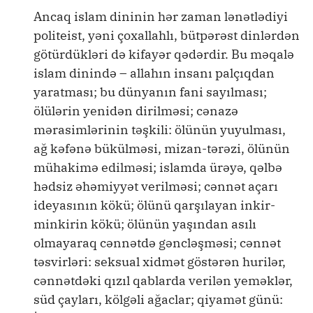
Ancaq islam dininin hər zaman lənətlədiyi
politeist, yəni çoxallahlı, bütpərəst dinlərdən
götürdükləri də kifayər qədərdir. Bu məqalə
islam dinində – allahın insanı palçıqdan
yaratması; bu dünyanın fani sayılması;
ölülərin yenidən dirilməsi; cənazə
mərasimlərinin təşkili: ölünün yuyulması,
ağ kəfənə bükülməsi, mizan-tərəzi, ölünün
mühakimə edilməsi; islamda ürəyə, qəlbə
hədsiz əhəmiyyət verilməsi; cənnət açarı
ideyasının kökü; ölünü qarşılayan inkir-
minkirin kökü; ölünün yaşından asılı
olmayaraq cənnətdə gəncləşməsi; cənnət
təsvirləri: seksual xidmət göstərən hurilər,
cənnətdəki qızıl qablarda verilən yeməklər,
süd çayları, kölgəli ağaclar; qiyamət günü: