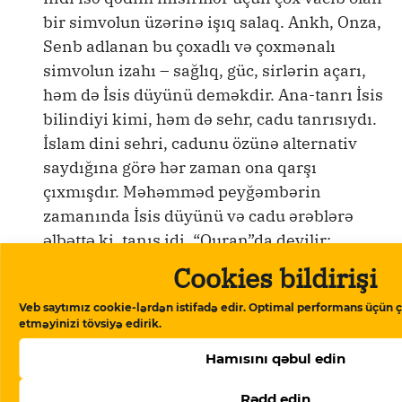
bir simvolun üzərinə işıq salaq. Ankh, Onza,
Senb adlanan bu çoxadlı və çoxmənalı
simvolun izahı – sağlıq, güc, sirlərin açarı,
həm də İsis düyünü deməkdir. Ana-tanrı İsis
bilindiyi kimi, həm də sehr, cadu tanrısıydı.
İslam dini sehri, cadunu özünə alternativ
saydığına görə hər zaman ona qarşı
çıxmışdır. Məhəmməd peyğəmbərin
zamanında İsis düyünü və cadu ərəblərə
əlbəttə ki, tanış idi. “Quran”da deyilir:
Cookies bildirişi
“(Ey Məhəmməd) de ki: yaratdıqlarının
Veb saytımız cookie-lərdən istifadə edir. Optimal performans üçün ç
şərindən, zülmətə bürünməkdə olan
etməyinizi tövsiyə edirik.
gecənin şərindən, düyünlərə üfürən, (yaxud
Hamısını qəbul edin
cadu edib iplərə düyün vuran) qadınların
şərindən, dan yerini ağardan Rəbbimə
Rədd edin