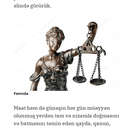
əlində görürük.
Femida
Maat həm də günəşin hər gün müəyyən
olunmuş yerdən tam və nizamla doğmasını
və batmasını təmin edən qayda, qanun,