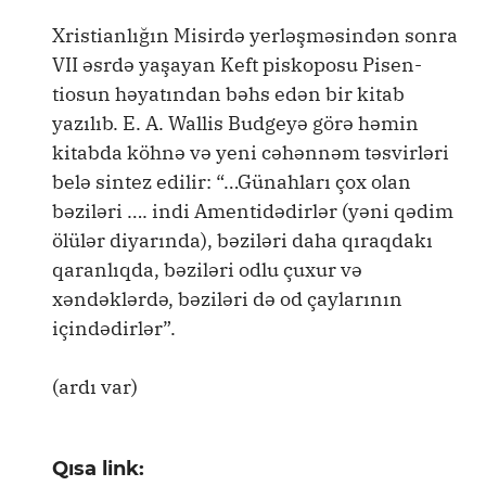
Xristianlığın Misirdə yerləşməsindən sonra
VII əsrdə yaşayan Keft piskoposu Pisen-
tiosun həyatından bəhs edən bir kitab
yazılıb. E. A. Wallis Budgeyə görə həmin
kitabda köhnə və yeni cəhənnəm təsvirləri
belə sintez edilir: “…Günahları çox olan
bəziləri …. indi Amentidədirlər (yəni qədim
ölülər diyarında), bəziləri daha qıraqdakı
qaranlıqda, bəziləri odlu çuxur və
xəndəklərdə, bəziləri də od çaylarının
içindədirlər”.
(ardı var)
Qısa link: