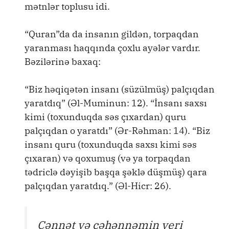
mətnlər toplusu idi.
“Quran”da da insanın gildən, torpaqdan
yaranması haqqında çoxlu ayələr vardır.
Bəzilərinə baxaq:
“Biz həqiqətən insanı (süzülmüş) palçıqdan
yaratdıq” (Əl-Muminun: 12). “İnsanı saxsı
kimi (toxunduqda səs çıxardan) quru
palçıqdan o yaratdı” (Ər-Rəhman: 14). “Biz
insanı quru (toxunduqda saxsı kimi səs
çıxaran) və qoxumuş (və ya torpaqdan
tədriclə dəyişib başqa şəklə düşmüş) qara
palçıqdan yaratdıq.” (Əl-Hicr: 26).
Cənnət və cəhənnəmin yeri