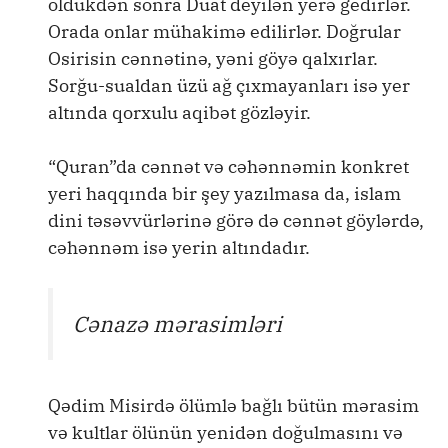
öldükdən sonra Duat deyilən yerə gedirlər.
Orada onlar mühakimə edilirlər. Doğrular
Osirisin cənnətinə, yəni göyə qalxırlar.
Sorğu-sualdan üzü ağ çıxmayanları isə yer
altında qorxulu aqibət gözləyir.
“Quran”da cənnət və cəhənnəmin konkret
yeri haqqında bir şey yazılmasa da, islam
dini təsəvvürlərinə görə də cənnət göylərdə,
cəhənnəm isə yerin altındadır.
Cənazə mərasimləri
Qədim Misirdə ölümlə bağlı bütün mərasim
və kultlar ölünün yenidən doğulmasını və