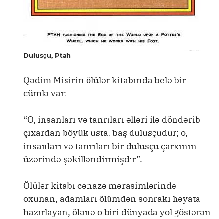
Dulusçu, Ptah
Qədim Misirin ölülər kitabında belə bir
cümlə var:
“O, insanları və tanrıları əlləri ilə döndərib
çıxardan böyük usta, baş dulusçudur; o,
insanları və tanrıları bir dulusçu çarxının
üzərində şəkilləndirmişdir”.
Ölülər kitabı cənazə mərasimlərində
oxunan, adamları ölümdən sonrakı həyata
hazırlayan, ölənə o biri dünyada yol göstərən