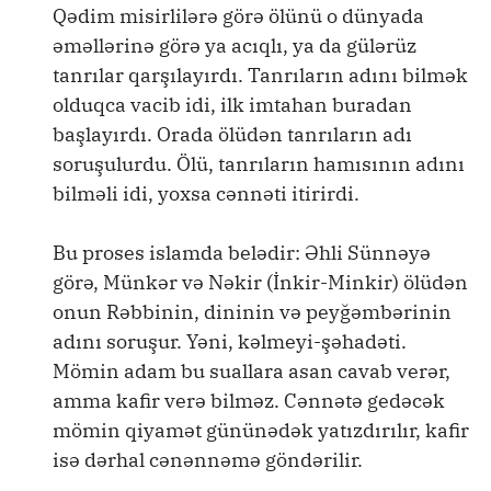
Qədim misirlilərə görə ölünü o dünyada
əməllərinə görə ya acıqlı, ya da gülərüz
tanrılar qarşılayırdı. Tanrıların adını bilmək
olduqca vacib idi, ilk imtahan buradan
başlayırdı. Orada ölüdən tanrıların adı
soruşulurdu. Ölü, tanrıların hamısının adını
bilməli idi, yoxsa cənnəti itirirdi.
Bu proses islamda belədir: Əhli Sünnəyə
görə, Münkər və Nəkir (İnkir-Minkir) ölüdən
onun Rəbbinin, dininin və peyğəmbərinin
adını soruşur. Yəni, kəlmeyi-şəhadəti.
Mömin adam bu suallara asan cavab verər,
amma kafir verə bilməz. Cənnətə gedəcək
mömin qiyamət gününədək yatızdırılır, kafir
isə dərhal cənənnəmə göndərilir.