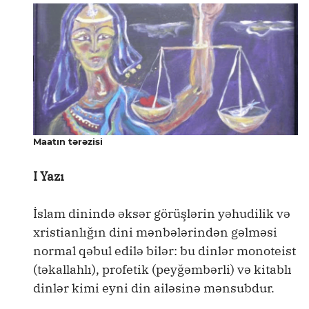
Maatın tərəzisi
I Yazı
İslam dinində əksər görüşlərin yəhudilik və
xristianlığın dini mənbələrindən gəlməsi
normal qəbul edilə bilər: bu dinlər monoteist
(təkallahlı), profetik (peyğəmbərli) və kitablı
dinlər kimi eyni din ailəsinə mənsubdur.