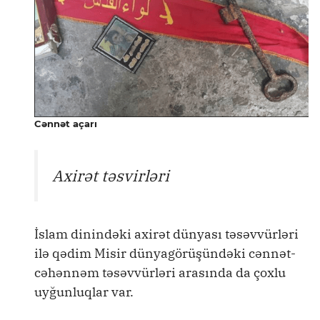
Cənnət açarı
Axirət təsvirləri
İslam dinindəki axirət dünyası təsəvvürləri
ilə qədim Misir dünyagörüşündəki cənnət-
cəhənnəm təsəvvürləri arasında da çoxlu
uyğunluqlar var.