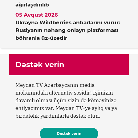
ağırlaşdırılıb
05 Avqust 2026
Ukrayna Wildberries anbarlarını vurur:
Rusiyanın nəhəng onlayn platforması
böhranla üz-üzədir
Dəstək verin
Meydan TV Azərbaycanın media
məkanındakı alternativ səsidir! İşimizin
davamlı olması üçün sizin də köməyinizə
ehtiyacımız var. Meydan TV-yə aylıq və ya
birdəfəlik yardımlarla dəstək olun.
Dəstək verin