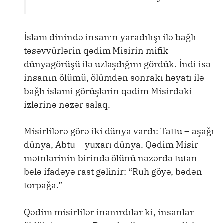
İslam dinində insanın yaradılışı ilə bağlı
təsəvvürlərin qədim Misirin mifik
dünyagörüşü ilə uzlaşdığını gördük. İndi isə
insanın ölümü, ölümdən sonrakı həyatı ilə
bağlı islami görüşlərin qədim Misirdəki
izlərinə nəzər salaq.
Misirlilərə görə iki dünya vardı: Tattu – aşağı
dünya, Abtu – yuxarı dünya. Qədim Misir
mətnlərinin birində ölünü nəzərdə tutan
belə ifadəyə rast gəlinir: “Ruh göyə, bədən
torpağa.”
Qədim misirlilər inanırdılar ki, insanlar