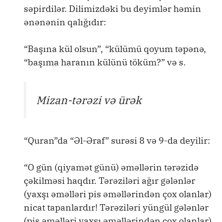
səpirdilər. Dilimizdəki bu deyimlər həmin
ənənənin qalığıdır:
“Başına kül olsun”, “külümü qoyum təpənə,
“başıma haranın külünü töküm?” və s.
Mizan-tərəzi və ürək
“Quran”da “Əl-Əraf” surəsi 8 və 9-da deyilir:
“O gün (qiyamət günü) əməllərin tərəzidə
çəkilməsi haqdır. Tərəziləri ağır gələnlər
(yaxşı əməlləri pis əməllərindən çox olanlar)
nicat tapanlardır! Tərəziləri yüngül gələnlər
(pis əməlləri yaxşı əməllərindən çox olanlar)