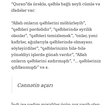
“Quran”da ürəklə, qəlblə bağlı xeyli cümlə və
ifadələr var:
“Allah onların qəlblərini möhürləyib”,
“qəlbləri pərdəlidir”, “qəlblərində əyrilik
olanlar”, “qəlbləri təmizləmək”, “onlar, yəni
kafirlər, ağızlarıyla qəlblərində olmayanı
söyləyirdilər”, “qəlblərinizin bilə-bilə
yönəldiyi işlərdə günah vardır”, “Allah
onların qəlblərini azdırmışdı”, “… qəlbləriniz
qıfıllanmışdı” və s.
Cənnətin açarı
İndi isə qədim misirlilər üçün çox vacib olan