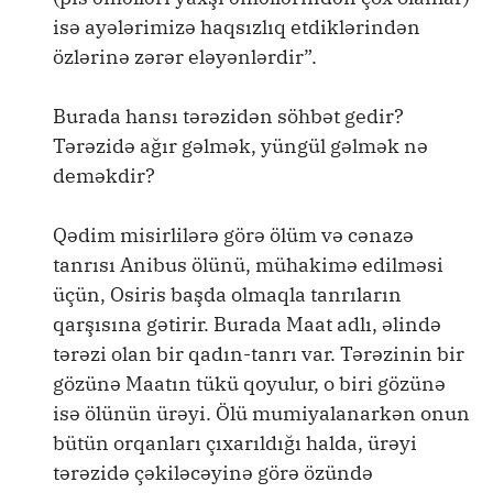
isə ayələrimizə haqsızlıq etdiklərindən
özlərinə zərər eləyənlərdir”.
Burada hansı tərəzidən söhbət gedir?
Tərəzidə ağır gəlmək, yüngül gəlmək nə
deməkdir?
Qədim misirlilərə görə ölüm və cənazə
tanrısı Anibus ölünü, mühakimə edilməsi
üçün, Osiris başda olmaqla tanrıların
qarşısına gətirir. Burada Maat adlı, əlində
tərəzi olan bir qadın-tanrı var. Tərəzinin bir
gözünə Maatın tükü qoyulur, o biri gözünə
isə ölünün ürəyi. Ölü mumiyalanarkən onun
bütün orqanları çıxarıldığı halda, ürəyi
tərəzidə çəkiləcəyinə görə özündə