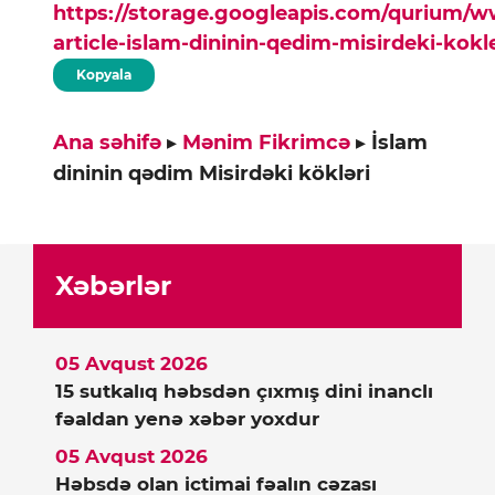
https://storage.googleapis.com/qurium/
article-islam-dininin-qedim-misirdeki-kokl
Kopyala
Ana səhifə
▸
Mənim Fikrimcə
▸
İslam
dininin qədim Misirdəki kökləri
Xəbərlər
05 Avqust 2026
15 sutkalıq həbsdən çıxmış dini inanclı
fəaldan yenə xəbər yoxdur
05 Avqust 2026
Həbsdə olan ictimai fəalın cəzası