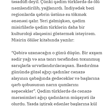
təsadüfi deyil. Çünki qədim türklərdə də ölü
nəmləndirilib, yağlanırdı. İndiyədək bəzi
regionlarda qəbrin üstünə su tökmək
ənənəsi qalır. Yeri gəlmişkən, qədim
misirlilərlə qədim türklərin daha bir
kulturoloji əlaqəsini göstərmək istəyirəm.
Misirin ölülər kitabında yazılır:
“Qəbirə uzanacağın o günü düşün. Bir axşam
sədir yağı və ana tanrı tərəfindən toxunmuş
sarıqlarla urvatlandırılacaqsan. Basdırılma
günündə gözəl ağıçı qadınlar cənazə
alayının qabağında gedəcəklər və başlarına
qərb qobusunun narın qumlarını
səpəcəklər”. Qədim türklərdə də cənazə
mərasimləri ağıçı qadınların müşayəti ilə
olurdu. Yasda iştirak edənlər başlarına kül