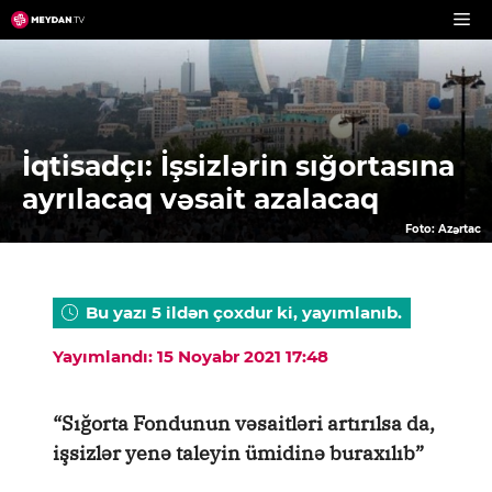
Skip
to
content
İqtisadçı: İşsizlərin sığortasına
ayrılacaq vəsait azalacaq
Foto: Azərtac
Bu yazı 5 ildən çoxdur ki, yayımlanıb.
Yayımlandı: 15 Noyabr 2021 17:48
“Sığorta Fondunun vəsaitləri artırılsa da,
işsizlər yenə taleyin ümidinə buraxılıb”