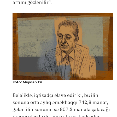
artımı gözlənilir”.
Foto: Meydan.TV
Beləliklə, iqtisadçı əlavə edir ki, bu ilin
sonuna orta aylıq əməkhaqqı 742,8 manat,
gələn ilin sonuna isə 807,3 manata çatacağı
proqnozlaşdırılır. Hazırda isə büdcədən