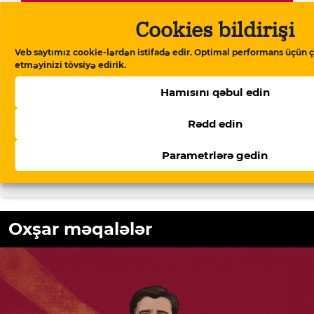
Dəstək verin
Cookies bildirişi
Veb saytımız cookie-lərdən istifadə edir. Optimal performans üçün ç
Meydan TV Azərbaycanın media
etməyinizi tövsiyə edirik.
məkanındakı alternativ səsidir! İşimizin
Hamısını qəbul edin
davamlı olması üçün sizin də köməyinizə
ehtiyacımız var. Meydan TV-yə aylıq və ya
Rədd edin
birdəfəlik yardımlarla dəstək olun.
Parametrlərə gedin
Dəstək verin
Oxşar məqalələr