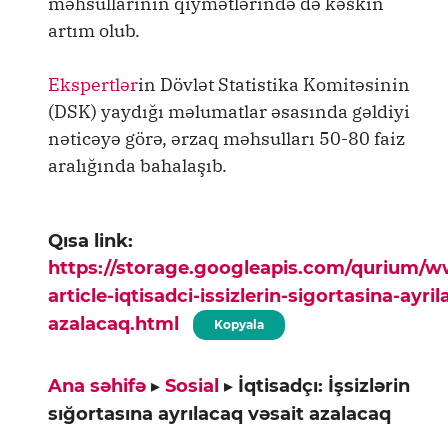
məhsullarının qiymətlərində də kəskin
artım olub.
Ekspertlər
in Dövlət Statistika Komitəsinin
(DSK) yaydığı məlumatlar əsasında gəldiyi
nəticəyə görə, ərzaq məhsulları 50-80 faiz
aralığında bahalaşıb.
Qısa link:
https://storage.googleapis.com/qurium/
article-iqtisadci-issizlerin-sigortasina-ayri
azalacaq.html
Kopyala
Ana səhifə
▸
Sosial
▸
İqtisadçı: İşsizlərin
sığortasına ayrılacaq vəsait azalacaq