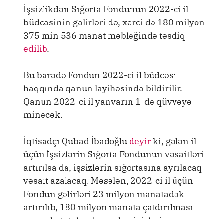
İşsizlikdən Sığorta Fondunun 2022-ci il
büdcəsinin gəlirləri də, xərci də 180 milyon
375 min 536 manat məbləğində təsdiq
edilib
.
Bu barədə Fondun 2022-ci il büdcəsi
haqqında qanun layihəsində bildirilir.
Qanun 2022-ci il yanvarın 1-də qüvvəyə
minəcək.
İqtisadçı Qubad İbadoğlu
deyir
ki, gələn il
üçün İşsizlərin Sığorta Fondunun vəsaitləri
artırılsa da, işsizlərin sığortasına ayrılacaq
vəsait azalacaq. Məsələn, 2022-ci il üçün
Fondun gəlirləri 23 milyon manatadək
artırılıb, 180 milyon manata çatdırılması