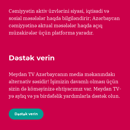
Cəmiyyətin aktiv üzvlərini siyasi, iqtisadi və
sosial məsələlər haqda bilgiləndirir; Azərbaycan
cəmiyyətinə aktual məsələlər haqda açıq
müzakirələr üçün platforma yaradır.
Dəstək verin
Meydan TV Azərbaycanın media məkanındakı
alternativ səsidir! İşimizin davamlı olması üçün
sizin də köməyinizə ehtiyacımız var. Meydan TV-
yə aylıq və ya birdəfəlik yardımlarla dəstək olun.
Dəstək verin