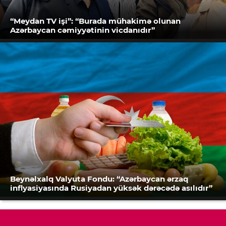
“Meydan TV işi”: “Burada mühakimə olunan
Azərbaycan cəmiyyətinin vicdanıdır”
Beynəlxalq Valyuta Fondu: “Azərbaycan ərzaq
inflyasiyasında Rusiyadan yüksək dərəcədə asılıdır”