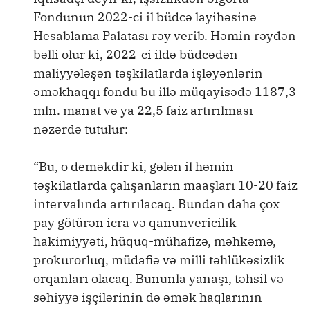
Fondunun 2022-ci il büdcə layihəsinə
Hesablama Palatası rəy verib. Həmin rəydən
bəlli olur ki, 2022-ci ildə büdcədən
maliyyələşən təşkilatlarda işləyənlərin
əməkhaqqı fondu bu illə müqayisədə 1187,3
mln. manat və ya 22,5 faiz artırılması
nəzərdə tutulur:
“Bu, o deməkdir ki, gələn il həmin
təşkilatlarda çalışanların maaşları 10-20 faiz
intervalında artırılacaq. Bundan daha çox
pay götürən icra və qanunvericilik
hakimiyyəti, hüquq-mühafizə, məhkəmə,
prokurorluq, müdafiə və milli təhlükəsizlik
orqanları olacaq. Bununla yanaşı, təhsil və
səhiyyə işçilərinin də əmək haqlarının