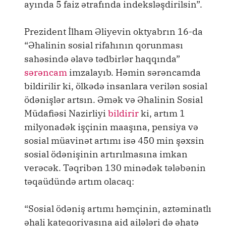
ayında 5 faiz ətrafında indeksləşdirilsin”.
Prezident İlham Əliyevin oktyabrın 16-da
“Əhalinin sosial rifahının qorunması
sahəsində əlavə tədbirlər haqqında”
sərəncam
imzalayıb. Həmin sərəncamda
bildirilir ki, ölkədə insanlara verilən sosial
ödənişlər artsın. Əmək və Əhalinin Sosial
Müdafiəsi Nazirliyi
bildirir
ki, artım 1
milyonadək işçinin maaşına, pensiya və
sosial müavinət artımı isə 450 min şəxsin
sosial ödənişinin artırılmasına imkan
verəcək. Təqribən 130 minədək tələbənin
təqaüdündə artım olacaq:
“Sosial ödəniş artımı həmçinin, aztəminatlı
əhali kateqoriyasına aid ailələri də əhatə