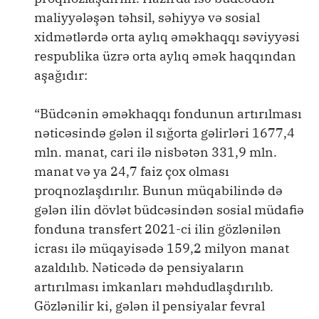
maliyyələşən təhsil, səhiyyə və sosial
xidmətlərdə orta aylıq əməkhaqqı səviyyəsi
respublika üzrə orta aylıq əmək haqqından
aşağıdır:
“Büdcənin əməkhaqqı fondunun artırılması
nəticəsində gələn il sığorta gəlirləri 1677,4
mln. manat, cari ilə nisbətən 331,9 mln.
manat və ya 24,7 faiz çox olması
proqnozlaşdırılır. Bunun müqabilində də
gələn ilin dövlət büdcəsindən sosial müdafiə
fonduna transfert 2021-ci ilin gözlənilən
icrası ilə müqayisədə 159,2 milyon manat
azaldılıb. Nəticədə də pensiyaların
artırılması imkanları məhdudlaşdırılıb.
Gözlənilir ki, gələn il pensiyalar fevral