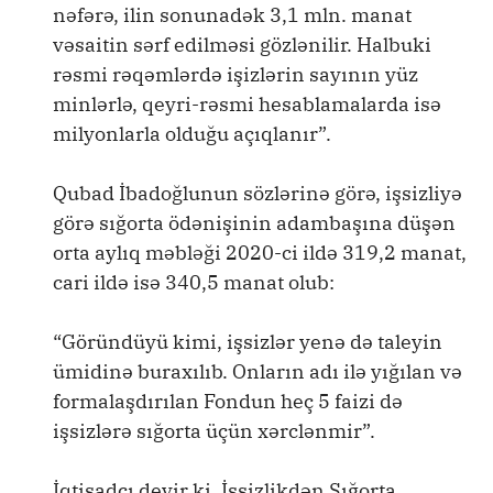
nəfərə, ilin sonunadək 3,1 mln. manat
vəsaitin sərf edilməsi gözlənilir. Halbuki
rəsmi rəqəmlərdə işizlərin sayının yüz
minlərlə, qeyri-rəsmi hesablamalarda isə
milyonlarla olduğu açıqlanır”.
Qubad İbadoğlunun sözlərinə görə, işsizliyə
görə sığorta ödənişinin adambaşına düşən
orta aylıq məbləği 2020-ci ildə 319,2 manat,
cari ildə isə 340,5 manat olub:
“Göründüyü kimi, işsizlər yenə də taleyin
ümidinə buraxılıb. Onların adı ilə yığılan və
formalaşdırılan Fondun heç 5 faizi də
işsizlərə sığorta üçün xərclənmir”.
İqtisadçı deyir ki, İşsizlikdən Sığorta