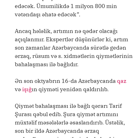
edəcək. Ümumilikdə 1 milyon 800 min
vətəndaşı əhatə edəcək”.
Ancaq hələlik, artımın nə qədər olacağı
açıqlanmır. Ekspertlər düşünürlər ki, artım
son zamanlar Azərbaycanda sürətlə gedən
ərzaq, rüsum və s. xidmətlərin qiymətlərinin
bahalaşması ilə bağlıdır.
Ən son oktyabrın 16-da Azərbaycanda
qaz
və
işığ
ın qiyməti yenidən qaldırılıb.
Qiymət bahalaşması ilə bağlı qərarı Tarif
Şurası qəbul edib. Şura qiymət artımını
müxtəlif məsələlərlə əsaslandırıb. Üstəlik,
son bir ildə Azərbaycanda ərzaq