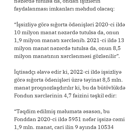
nəzərdə tutulsa da, ondan işizlərin
faydalanması imkanları məhdud olacaq:
“İşsizliyə görə sığorta ödənişləri 2020-ci ildə
10 milyon manat nəzərdə tutulsa da, onun
1,9 milyon manatı xərclənib. 2021-ci ildə 13
milyon manat nəzərdə tutulsa da, onun 8,5
milyon manatının xərclənməsi gözlənilir”.
İqtisadçı əlavə edir ki, 2022-ci ildə işsizliyə
görə sığorta ödənişləri üzrə təyinat 8,5 mln.
manat proqnozlaşdırılır ki, bu da bütövlükdə
Fondun xərclərinin 4,7 faizini təşkil edir:
“Təqdim edilmiş məlumata əsasən, bu
Fonddan 2020-ci ildə 5951 nəfər işsizə cəmi
1,9 mln. manat, cari ilin 9 ayında 10534