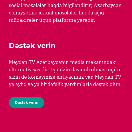
sosial məsələlər haqda bilgiləndirir; Azərbaycan
cəmiyyətinə aktual məsələlər haqda açıq
müzakirələr üçün platforma yaradır.
Dəstək verin
Meydan TV Azərbaycanın media məkanındakı
alternativ səsidir! İşimizin davamlı olması üçün
sizin də köməyinizə ehtiyacımız var. Meydan TV-
yə aylıq və ya birdəfəlik yardımlarla dəstək olun.
Dəstək verin