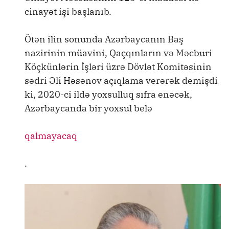
cinayət işi başlanıb.
Ötən ilin sonunda Azərbaycanın Baş
nazirinin müavini, Qaçqınların və Məcburi
Köçkünlərin İşləri üzrə Dövlət Komitəsinin
sədri Əli Həsənov açıqlama verərək demişdi
ki, 2020-ci ildə yoxsulluq sıfra enəcək,
Azərbaycanda bir yoxsul belə
qalmayacaq
.