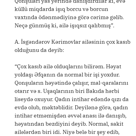
Qonşuları yas yerində danışdırdılar ki, evə
küllü miqdarda işıq borcu və borcun
vaxtında ödənmədiyinə görə cərimə gəlib.
Neçə günmüş ki, ailə işıqsız qalıbmış”.
A. İsgəndərov Kərimovlar ailəsinin çox kasıb
olduğunu da deyib:
“Çox kasıb ailə olduqlarını bilirəm. Həyat
yoldaşı Əfqanın da normal bir işi yoxdur.
Qonşuların həyətində çalışır, mal-qaralarını
otarır və s. Uşaqlarının biri Bakıda hərbi
liseydə oxuyur. Qadın intihar edəndə qızı da
evdə olub, məktəblidir. Deyilənə görə, qadın
intihar etməmişdən əvvəl anası ilə danışıb,
həyatından bezdiyini deyib. Normal, sakit
ailələrdən biri idi. Niyə belə bir şey edib,