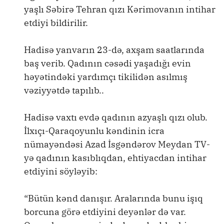
yaşlı Səbirə Tehran qızı Kərimovanın intihar
etdiyi bildirilir.
Hadisə yanvarın 23-də, axşam saatlarında
baş verib. Qadının cəsədi yaşadığı evin
həyətindəki yardımçı tikilidən asılmış
vəziyyətdə tapılıb..
Hadisə vaxtı evdə qadının azyaşlı qızı olub.
İlxıçı-Qaraqoyunlu kəndinin icra
nümayəndəsi Azad İsgəndərov Meydan TV-
yə qadının kasıblıqdan, ehtiyacdan intihar
etdiyini söyləyib:
“Bütün kənd danışır. Aralarında bunu işıq
borcuna görə etdiyini deyənlər də var.