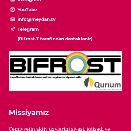
YouTube
info@meydan.tv
Telegram
(Bifrost-T tərəfindən dəstəklənir)
Missiyamız
Cəmiyyətin aktiv üzvlərini siyasi, iqtisadi və