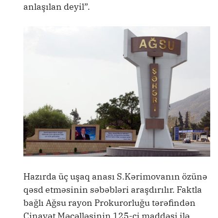
anlaşılan deyil”.
Hazırda üç uşaq anası S.Kərimovanın özünə
qəsd etməsinin səbəbləri araşdırılır. Faktla
bağlı Ağsu rayon Prokurorluğu tərəfindən
Cinayət Məcəlləsinin 125-ci maddəsi ilə