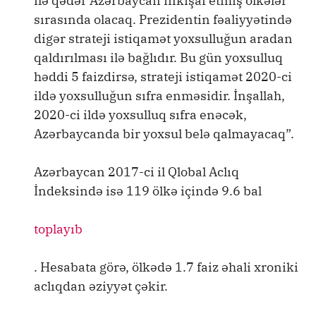
ilə qədər Azərbaycan inkişaf etmiş ölkələr
sırasında olacaq. Prezidentin fəaliyyətində
digər strateji istiqamət yoxsulluğun aradan
qaldırılması ilə bağlıdır. Bu gün yoxsulluq
həddi 5 faizdirsə, strateji istiqamət 2020-ci
ildə yoxsulluğun sıfra enməsidir. İnşallah,
2020-ci ildə yoxsulluq sıfra enəcək,
Azərbaycanda bir yoxsul belə qalmayacaq”.
Azərbaycan 2017-ci il Qlobal Aclıq
İndeksində isə 119 ölkə içində 9.6 bal
toplayıb
. Hesabata görə, ölkədə 1.7 faiz əhali xroniki
aclıqdan əziyyət çəkir.