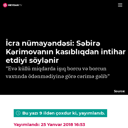
Skip
to
content
İcra nümayəndəsi: Səbirə
Kərimovanın kasıblıqdan intihar
etdiyi söylənir
”Evə küllü miqdarda işıq borcu və borcun
vaxtında ödənmədiyinə görə cərimə gəlib”
Source:
Bu yazı 9 ildən çoxdur ki, yayımlanıb.
Yayımlandı: 25 Yanvar 2018 16:53