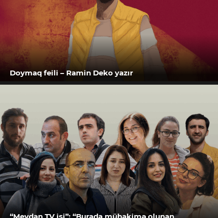
Doymaq feili – Ramin Deko yazır
“Meydan TV işi”: “Burada mühakimə olunan