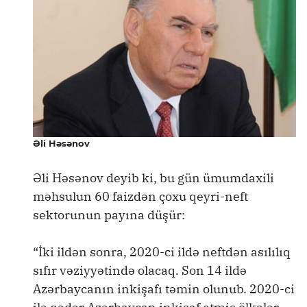
Əli Həsənov
Əli Həsənov deyib ki, bu gün ümumdaxili
məhsulun 60 faizdən çoxu qeyri-neft
sektorunun payına düşür:
“İki ildən sonra, 2020-ci ildə neftdən asılılıq
sıfır vəziyyətində olacaq. Son 14 ildə
Azərbaycanın inkişafı təmin olunub. 2020-ci