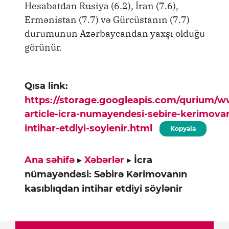
Hesabatdan Rusiya (6.2), İran (7.6),
Ermənistan (7.7) və Gürcüstanın (7.7)
durumunun Azərbaycandan yaxşı olduğu
görünür.
Qısa link:
https://storage.googleapis.com/qurium/
article-icra-numayendesi-sebire-kerimovan
intihar-etdiyi-soylenir.html
Kopyala
Ana səhifə
▸
Xəbərlər
▸
İcra
nümayəndəsi: Səbirə Kərimovanın
kasıblıqdan intihar etdiyi söylənir