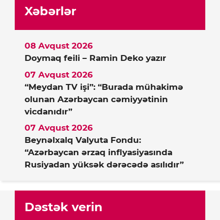
Xəbərlər
08 Avqust 2026
Doymaq feili – Ramin Deko yazır
07 Avqust 2026
“Meydan TV işi”: “Burada mühakimə
olunan Azərbaycan cəmiyyətinin
vicdanıdır”
07 Avqust 2026
Beynəlxalq Valyuta Fondu:
“Azərbaycan ərzaq inflyasiyasında
Rusiyadan yüksək dərəcədə asılıdır”
Dəstək verin