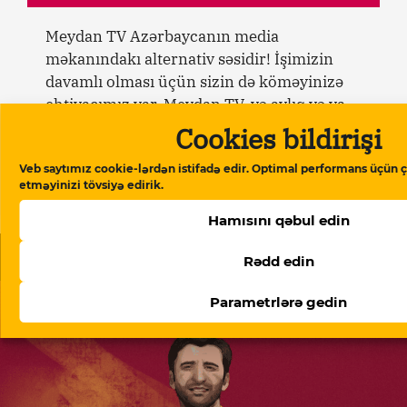
Meydan TV Azərbaycanın media
məkanındakı alternativ səsidir! İşimizin
davamlı olması üçün sizin də köməyinizə
ehtiyacımız var. Meydan TV-yə aylıq və ya
birdəfəlik yardımlarla dəstək olun.
Cookies bildirişi
Veb saytımız cookie-lərdən istifadə edir. Optimal performans üçün ç
Dəstək verin
etməyinizi tövsiyə edirik.
Hamısını qəbul edin
Oxşar məqalələr
Rədd edin
Parametrlərə gedin