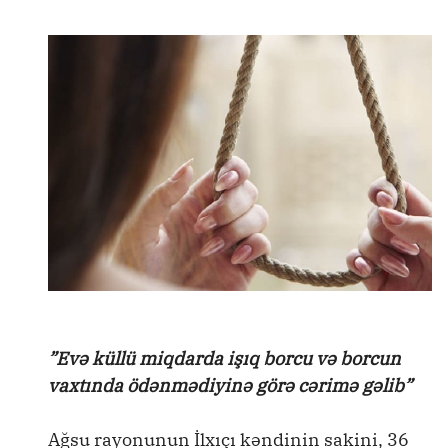
”Evə küllü miqdarda işıq borcu və borcun
vaxtında ödənmədiyinə görə cərimə gəlib”
Ağsu rayonunun İlxıçı kəndinin sakini, 36