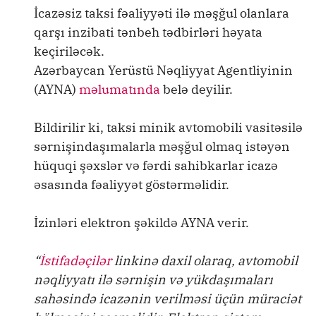
İcazəsiz taksi fəaliyyəti ilə məşğul olanlara
qarşı inzibati tənbeh tədbirləri həyata
keçiriləcək.
Azərbaycan Yerüstü Nəqliyyat Agentliyinin
(AYNA)
məlumatında
belə deyilir.
Bildirilir ki, taksi minik avtomobili vasitəsilə
sərnişindaşımalarla məşğul olmaq istəyən
hüquqi şəxslər və fərdi sahibkarlar icazə
əsasında fəaliyyət göstərməlidir.
İzinləri elektron şəkildə AYNA verir.
“
İstifadəçilər
linkinə daxil olaraq, avtomobil
nəqliyyatı ilə sərnişin və yükdaşımaları
sahəsində icazənin verilməsi üçün müraciət