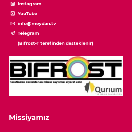
Instagram
YouTube
info@meydan.tv
Telegram
(Bifrost-T tərəfindən dəstəklənir)
Missiyamız