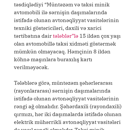
təsdiqlədiyi “Müntəzəm və taksi minik
avtomobili ilə sərnişin daşımalarında
istifadə olunan avtonəqliyyat vasitələrinin
texniki göstəriciləri, daxili və xarici
tərtibatına dair
tələblər”lə
15 ildən çox yaşı
olan avtomobillə taksi xidməti göstərmək
mümkün olmayacaq. Həmçinin 8 ildən
köhnə maşınlara buraxılış kartı
verilməyəcək.
Tələblərə görə, müntəzəm şəhərlərarası
(rayonlararası) sərnişin daşımalarında
istifadə olunan avtonəqliyyat vasitələrinin
rəngi ağ olmalıdır. Şəhərdaxili (rayondaxili)
qırmızı, hər iki daşımalarda istifadə olunan
elektrik mühərrikli avtonəqliyyat vasitələri
də yaşıl rəngli olmalıdır. Taksi minik