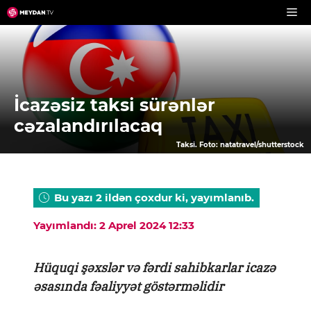
Skip
to
content
İcazəsiz taksi sürənlər
cəzalandırılacaq
Taksi. Foto: natatravel/shutterstock
Bu yazı 2 ildən çoxdur ki, yayımlanıb.
Yayımlandı: 2 Aprel 2024 12:33
Hüquqi şəxslər və fərdi sahibkarlar icazə
əsasında fəaliyyət göstərməlidir