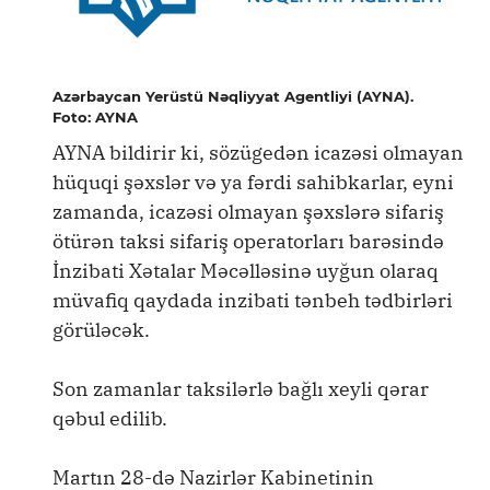
Azərbaycan Yerüstü Nəqliyyat Agentliyi (AYNA).
Foto: AYNA
AYNA bildirir ki, sözügedən icazəsi olmayan
hüquqi şəxslər və ya fərdi sahibkarlar, eyni
zamanda, icazəsi olmayan şəxslərə sifariş
ötürən taksi sifariş operatorları barəsində
İnzibati Xətalar Məcəlləsinə uyğun olaraq
müvafiq qaydada inzibati tənbeh tədbirləri
görüləcək.
Son zamanlar taksilərlə bağlı xeyli qərar
qəbul edilib.
Martın 28-də Nazirlər Kabinetinin