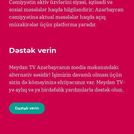
Cəmiyyətin aktiv üzvlərini siyasi, iqtisadi və
sosial məsələlər haqda bilgiləndirir; Azərbaycan
cəmiyyətinə aktual məsələlər haqda açıq
müzakirələr üçün platforma yaradır.
Dəstək verin
Meydan TV Azərbaycanın media məkanındakı
alternativ səsidir! İşimizin davamlı olması üçün
sizin də köməyinizə ehtiyacımız var. Meydan TV-
yə aylıq və ya birdəfəlik yardımlarla dəstək olun.
Dəstək verin