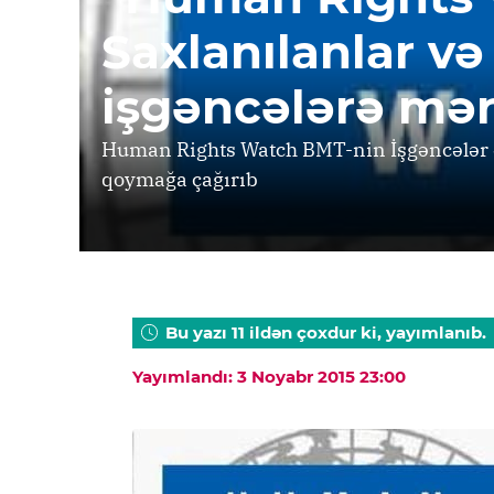
Saxlanılanlar və
işgəncələrə mər
Human Rights Watch BMT-nin İşgəncələr 
qoymağa çağırıb
Bu yazı 11 ildən çoxdur ki, yayımlanıb.
Yayımlandı: 3 Noyabr 2015 23:00