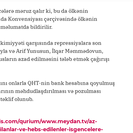
cələrə məruz qalır ki, bu da ölkənin
da Konvensiyası çərçivəsində ölkənin
 məlumatda bildirilir.
imiyyəti qarşısında repressiyalara son
eyla və Arif Yunusun, İlqar Məmmədovun,
sların azad edilməsini tələb etmək çağırışı
ını onlarla QHT-nin bank hesabına qoyulmuş
arının məhdudlaşdırılması və pozulması
təklif olunub.
pis.com/qurium/www.meydan.tv/az-
lanlar-ve-hebs-edilenler-isgencelere-