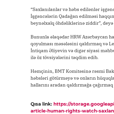
“Saxlanılanlar və həbs edilənlər işgən
İşgəncələrin Qadağan edilməsi haqqın
beynəlxalq öhdəliklərinə ziddir”, deyə
Bununla əlaqədar HRW Azərbaycan hak
qoyulması məsələsini qaldırmaq və L
İntiqam Əliyevin və digər siyasi məhbu
ilə öz tövsiyələrini təqdim edib.
Həmçinin, BMT Komitəsinə rəsmi Bak
həbsləri götürməyə və onların hüquql
hallarını aradan qaldırmağa çağırmaq 
Qısa link:
https://storage.googlea
article-human-rights-watch-saxlani