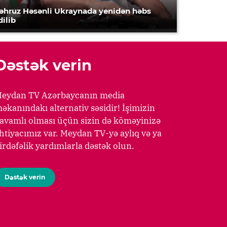
əhruz Həsənli Ukraynada yenidən həbs
dilib
Dəstək verin
eydan TV Azərbaycanın media
əkanındakı alternativ səsidir! İşimizin
avamlı olması üçün sizin də köməyinizə
htiyacımız var. Meydan TV-yə aylıq və ya
irdəfəlik yardımlarla dəstək olun.
Dəstək verin