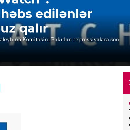
 həbs edilənlər
uz qalır
əleyhinə Komitəsini Bakıdan repressiyalara son