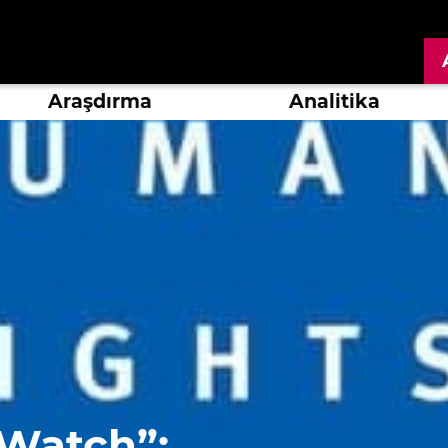
Araşdırma
Analitika
Watch”: