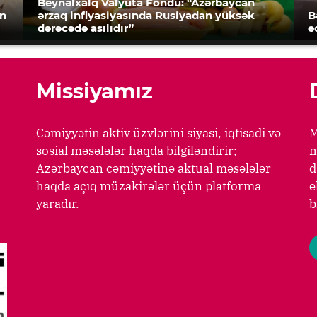
Beynəlxalq Valyuta Fondu: “Azərbaycan
an
ərzaq inflyasiyasında Rusiyadan yüksək
B
dərəcədə asılıdır”
e
Missiyamız
Cəmiyyətin aktiv üzvlərini siyasi, iqtisadi və
M
sosial məsələlər haqda bilgiləndirir;
m
Azərbaycan cəmiyyətinə aktual məsələlər
d
haqda açıq müzakirələr üçün platforma
e
yaradır.
b