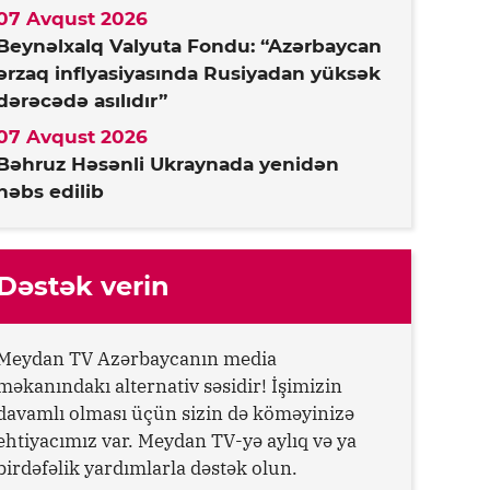
07 Avqust 2026
Beynəlxalq Valyuta Fondu: “Azərbaycan
ərzaq inflyasiyasında Rusiyadan yüksək
dərəcədə asılıdır”
07 Avqust 2026
Bəhruz Həsənli Ukraynada yenidən
həbs edilib
Dəstək verin
Meydan TV Azərbaycanın media
məkanındakı alternativ səsidir! İşimizin
davamlı olması üçün sizin də köməyinizə
ehtiyacımız var. Meydan TV-yə aylıq və ya
birdəfəlik yardımlarla dəstək olun.