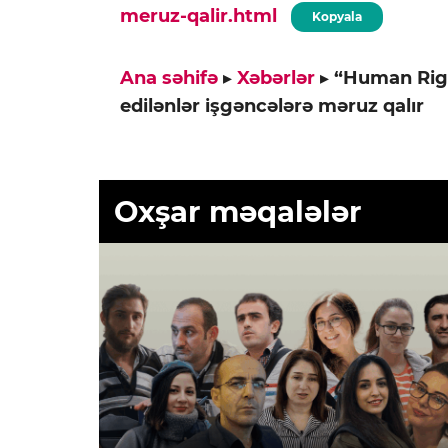
meruz-qalir.html
Kopyala
Ana səhifə
▸
Xəbərlər
▸
“Human Righ
edilənlər işgəncələrə məruz qalır
Oxşar məqalələr