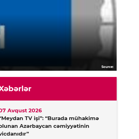
Source:
Xəbərlər
07 Avqust 2026
“Meydan TV işi”: “Burada mühakimə
olunan Azərbaycan cəmiyyətinin
vicdanıdır”