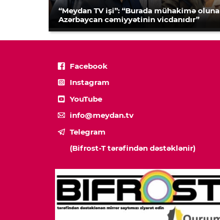
“Meydan TV işi”: “Burada mühakimə olun
Azərbaycan cəmiyyətinin vicdanıdır”
Facebook
Instagram
YouTube
info@meydan.tv
Telegram
(Bifrost-T tərəfindən dəstəklənir)