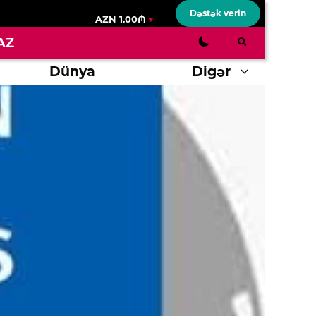
Dəstək verin
AZN 1.00₼
AZ
Dünya
Digər