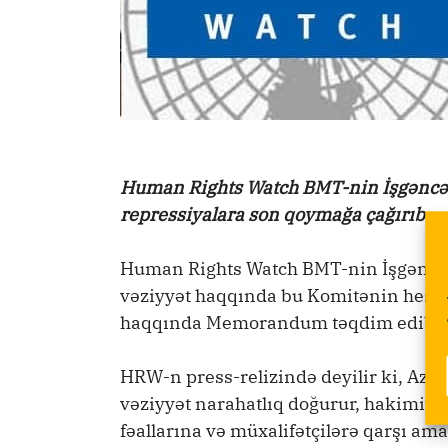
Human Rights Watch BMT-nin İşgəncəl
repressiyalara son qoymağa çağırıb
Human Rights Watch BMT-nin İşgəncə
vəziyyət haqqında bu Komitənin hesaba
haqqında Memorandum təqdim edib.
HRW-n press-relizində deyilir ki, Az
vəziyyət narahatlıq doğurur, hakimiyy
fəallarına və müxalifətçilərə qarşı ama