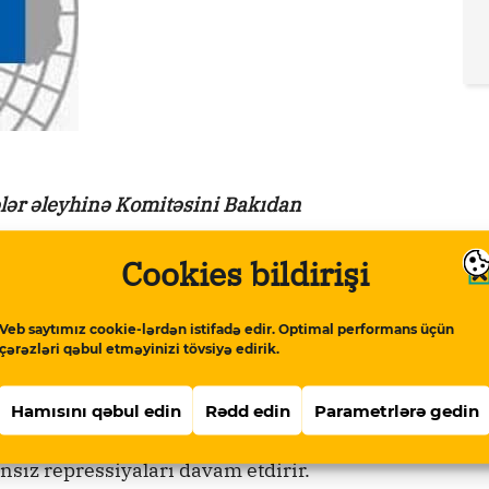
ər əleyhinə Komitəsini Bakıdan
Cookies bildirişi
lər Əleyhinə Komitəsinə Azərbaycanda
t hazırlaması ilə əlaqədar ölkədə vəziyyət
Veb saytımız cookie-lərdən istifadə edir. Optimal performans üçün
çərəzləri qəbul etməyinizi tövsiyə edirik.
ərbaycanda insan hüquqları sahəsində
Hamısını qəbul edin
Rədd edin
Parametrlərə gedin
ət hökumətin tənqidçilərinə, vətəndaş
nsız repressiyaları davam etdirir.