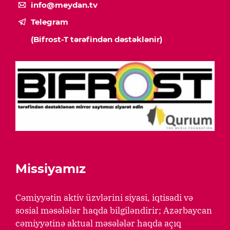
info@meydan.tv
Telegram
(Bifrost-T tərəfindən dəstəklənir)
Missiyamız
Cəmiyyətin aktiv üzvlərini siyasi, iqtisadi və
sosial məsələlər haqda bilgiləndirir; Azərbaycan
cəmiyyətinə aktual məsələlər haqda açıq