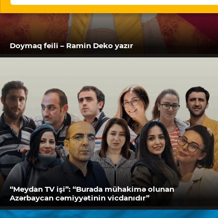
Doymaq feili – Ramin Deko yazır
“Meydan TV işi”: “Burada mühakimə olunan
Azərbaycan cəmiyyətinin vicdanıdır”