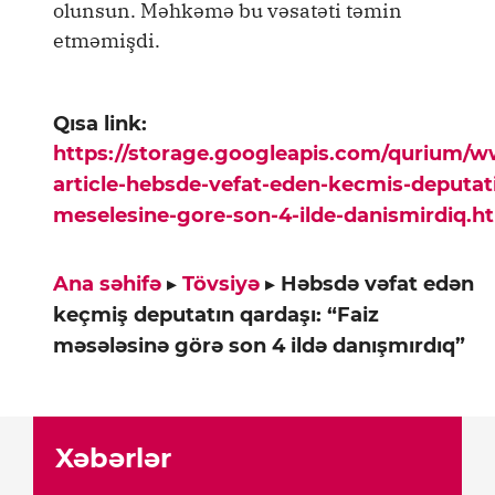
olunsun. Məhkəmə bu vəsatəti təmin
etməmişdi.
Qısa link:
https://storage.googleapis.com/qurium/
article-hebsde-vefat-eden-kecmis-deputati
meselesine-gore-son-4-ilde-danismirdiq.h
Ana səhifə
▸
Tövsiyə
▸
Həbsdə vəfat edən
keçmiş deputatın qardaşı: “Faiz
məsələsinə görə son 4 ildə danışmırdıq”
Xəbərlər