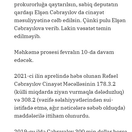
prokurorluğa qaytarılsın, sabiq deputatın
qardaşı Elşən Cəbrayılov da cinayət
məsuliyyətinə cəlb edilsin. Çünki pulu Elşən
Cəbrayılova verib. Lakin vəsatət təmin
edilməyib.
Məhkəmə prosesi fevralın 10-da davam
edəcək.
2021-ci ilin aprelində həbs olunan Rəfael
Cəbrayılov Cinayət Məcəlləsinin 178.3.2
(külli miqdarda ziyan vurmaqla dələduzluq)
və 308.2 (vəzifə səlahiyyətlərindən sui-
istifadə etmə, ağır nəticələrə səbəb olduqda)
maddələrilə ittiham olunurdu.
2019-cu ildə Cəbrayılov 300 min dollar borca