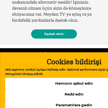
məkanındakı alternativ səsidir! İşimizin
davamlı olması üçün sizin də köməyinizə
ehtiyacımız var. Meydan TV-yə aylıq və ya
birdəfəlik yardımlarla dəstək olun.
Dəstək verin
Oxşar məqalələr
Cookies bildirişi
Veb saytımız cookie-lərdən istifadə edir. Optimal performans üçün ç
etməyinizi tövsiyə edirik.
Hamısını qəbul edin
Rədd edin
Parametrlərə gedin