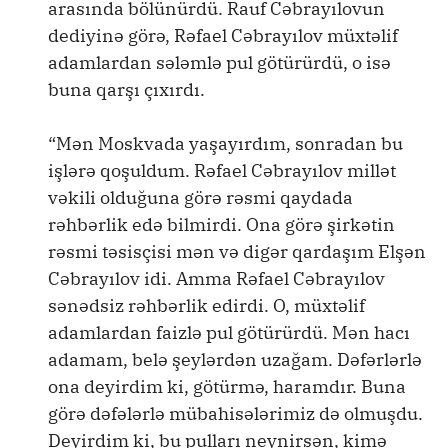
arasında bölünürdü. Rauf Cəbrayılovun
dediyinə görə, Rəfael Cəbrayılov müxtəlif
adamlardan sələmlə pul götürürdü, o isə
buna qarşı çıxırdı.
“Mən Moskvada yaşayırdım, sonradan bu
işlərə qoşuldum. Rəfael Cəbrayılov millət
vəkili olduğuna görə rəsmi qaydada
rəhbərlik edə bilmirdi. Ona görə şirkətin
rəsmi təsisçisi mən və digər qardaşım Elşən
Cəbrayılov idi. Amma Rəfael Cəbrayılov
sənədsiz rəhbərlik edirdi. O, müxtəlif
adamlardan faizlə pul götürürdü. Mən hacı
adamam, belə şeylərdən uzağam. Dəfərlərlə
ona deyirdim ki, götürmə, haramdır. Buna
görə dəfələrlə mübahisələrimiz də olmuşdu.
Deyirdim ki, bu pulları neynirsən, kimə