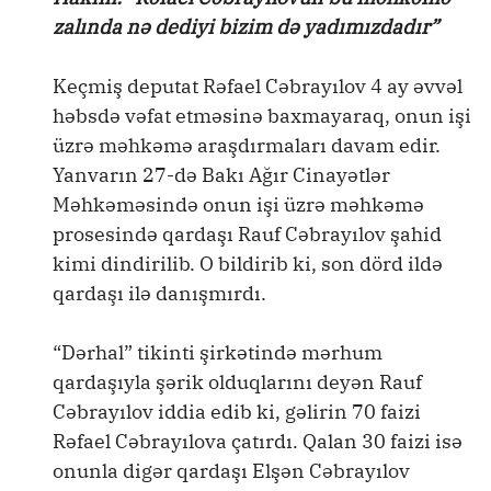
zalında nə dediyi bizim də yadımızdadır”
Keçmiş deputat Rəfael Cəbrayılov 4 ay əvvəl
həbsdə vəfat etməsinə baxmayaraq, onun işi
üzrə məhkəmə araşdırmaları davam edir.
Yanvarın 27-də Bakı Ağır Cinayətlər
Məhkəməsində onun işi üzrə məhkəmə
prosesində qardaşı Rauf Cəbrayılov şahid
kimi dindirilib. O bildirib ki, son dörd ildə
qardaşı ilə danışmırdı.
“Dərhal” tikinti şirkətində mərhum
qardaşıyla şərik olduqlarını deyən Rauf
Cəbrayılov iddia edib ki, gəlirin 70 faizi
Rəfael Cəbrayılova çatırdı. Qalan 30 faizi isə
onunla digər qardaşı Elşən Cəbrayılov