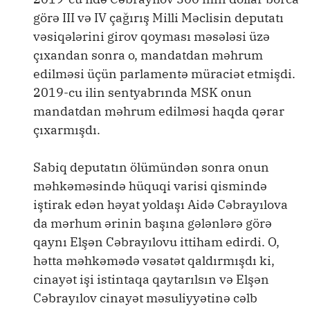
görə III və IV çağırış Milli Məclisin deputatı
vəsiqələrini girov qoyması məsələsi üzə
çıxandan sonra o, mandatdan məhrum
edilməsi üçün parlamentə müraciət etmişdi.
2019-cu ilin sentyabrında MSK onun
mandatdan məhrum edilməsi haqda qərar
çıxarmışdı.
Sabiq deputatın ölümündən sonra onun
məhkəməsində hüquqi varisi qismində
iştirak edən həyat yoldaşı Aidə Cəbrayılova
da mərhum ərinin başına gələnlərə görə
qaynı Elşən Cəbrayılovu ittiham edirdi. O,
hətta məhkəmədə vəsatət qaldırmışdı ki,
cinayət işi istintaqa qaytarılsın və Elşən
Cəbrayılov cinayət məsuliyyətinə cəlb