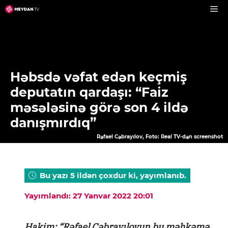
Skip
to
content
Həbsdə vəfat edən keçmiş
deputatın qardaşı: “Faiz
məsələsinə görə son 4 ildə
danışmırdıq”
Rəfael Cəbrayılov, Foto: Real TV-dən screenshot
Bu yazı 5 ildən çoxdur ki, yayımlanıb.
Yayımlandı: 27 Yanvar 2022 20:01
Hakim: “Rəfael Cəbrayılovun bu məhkəmə