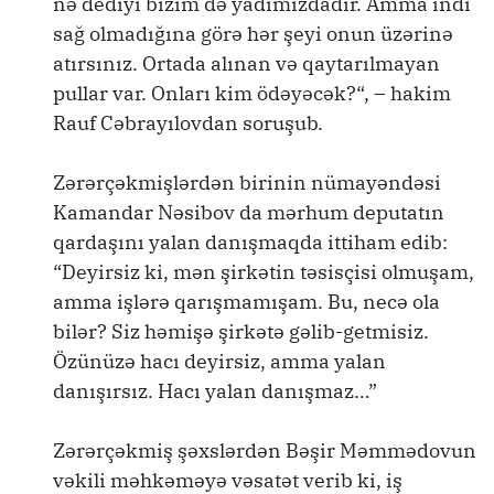
nə dediyi bizim də yadımızdadır. Amma indi
sağ olmadığına görə hər şeyi onun üzərinə
atırsınız. Ortada alınan və qaytarılmayan
pullar var. Onları kim ödəyəcək?“, – hakim
Rauf Cəbrayılovdan soruşub.
Zərərçəkmişlərdən birinin nümayəndəsi
Kamandar Nəsibov da mərhum deputatın
qardaşını yalan danışmaqda ittiham edib:
“Deyirsiz ki, mən şirkətin təsisçisi olmuşam,
amma işlərə qarışmamışam. Bu, necə ola
bilər? Siz həmişə şirkətə gəlib-getmisiz.
Özünüzə hacı deyirsiz, amma yalan
danışırsız. Hacı yalan danışmaz…”
Zərərçəkmiş şəxslərdən Bəşir Məmmədovun
vəkili məhkəməyə vəsatət verib ki, iş