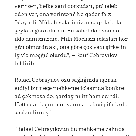
verirsən, bəlkə səni qorxudan, pul tələb
edən var, ona verirsən? Nə qədər faiz
ödəyirdi. Mübahisələrimiz ancaq elə belə
şeylərə görə olurdu. Bu səbəbdən son dörd
ildə danışmırdıq. Milli Məclisin iclasları hər
gün olmurdu axı, ona görə çox vaxt şirkətin
işiylə məşğul olurdu”, – Rauf Cəbrayılov
bildirib.
Rəfael Cəbrayılov özü sağlığında iştirak
etdiyi bir neçə məhkəmə iclasında konkret
ad çəkməsə də, qardaşını ittiham edirdi.
Hətta qardaşının ünvanına nalayiq ifadə də
səsləndirmişdi.
“Rəfael Cəbrayılovun bu məhkəmə zalında