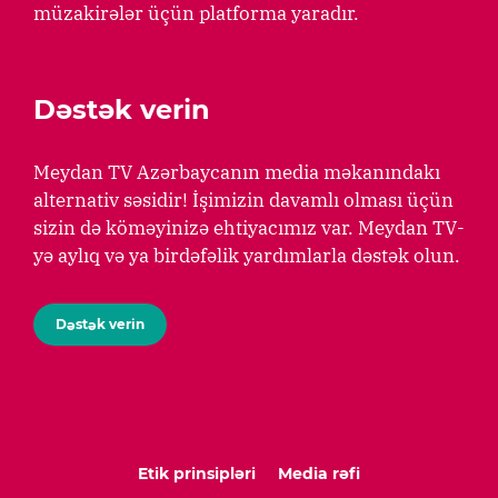
müzakirələr üçün platforma yaradır.
Dəstək verin
Meydan TV Azərbaycanın media məkanındakı
alternativ səsidir! İşimizin davamlı olması üçün
sizin də köməyinizə ehtiyacımız var. Meydan TV-
yə aylıq və ya birdəfəlik yardımlarla dəstək olun.
Dəstək verin
Etik prinsipləri
Media rəfi