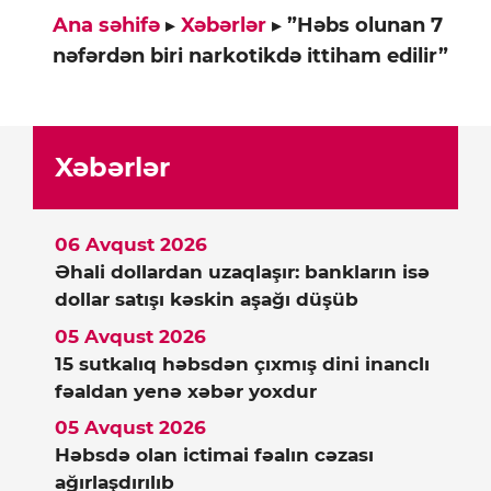
Ana səhifə
▸
Xəbərlər
▸
”Həbs olunan 7
nəfərdən biri narkotikdə ittiham edilir”
Xəbərlər
06 Avqust 2026
Əhali dollardan uzaqlaşır: bankların isə
dollar satışı kəskin aşağı düşüb
05 Avqust 2026
15 sutkalıq həbsdən çıxmış dini inanclı
fəaldan yenə xəbər yoxdur
05 Avqust 2026
Həbsdə olan ictimai fəalın cəzası
ağırlaşdırılıb