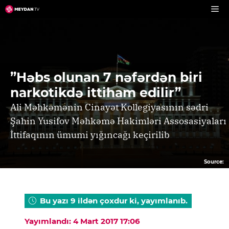
Skip
to
content
”Həbs olunan 7 nəfərdən biri
narkotikdə ittiham edilir”
Ali Məhkəmənin Cinayət Kollegiyasının sədri
Şahin Yusifov Məhkəmə Hakimləri Assosasiyaları
İttifaqının ümumi yığıncağı keçirilib
Source:
Bu yazı 9 ildən çoxdur ki, yayımlanıb.
Yayımlandı: 4 Mart 2017 17:06