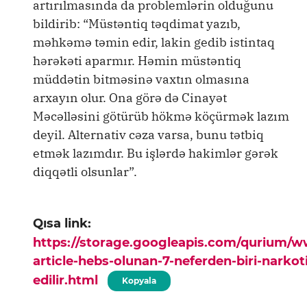
artırılmasında da problemlərin olduğunu
bildirib: “Müstəntiq təqdimat yazıb,
məhkəmə təmin edir, lakin gedib istintaq
hərəkəti aparmır. Həmin müstəntiq
müddətin bitməsinə vaxtın olmasına
arxayın olur. Ona görə də Cinayət
Məcəlləsini götürüb hökmə köçürmək lazım
deyil. Alternativ cəza varsa, bunu tətbiq
etmək lazımdır. Bu işlərdə hakimlər gərək
diqqətli olsunlar”.
Qısa link:
https://storage.googleapis.com/qurium/
article-hebs-olunan-7-neferden-biri-narkot
edilir.html
Kopyala