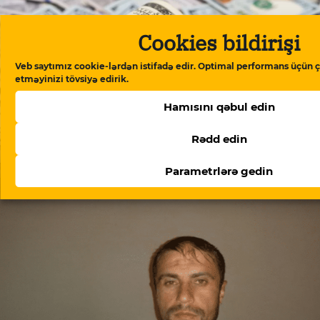
Cookies bildirişi
Veb saytımız cookie-lərdən istifadə edir. Optimal performans üçün ç
etməyinizi tövsiyə edirik.
Hamısını qəbul edin
Rədd edin
Əhali dollardan uzaqlaşır: bankların isə dollar satışı
Parametrlərə gedin
kəskin aşağı düşüb