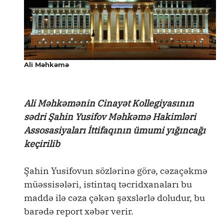
Ali Məhkəmə
Ali Məhkəmənin Cinayət Kollegiyasının
sədri Şahin Yusifov Məhkəmə Hakimləri
Assosasiyaları İttifaqının ümumi yığıncağı
keçirilib
Şahin Yusifovun sözlərinə görə, cəzaçəkmə
müəssisələri, istintaq təcridxanaları bu
maddə ilə cəza çəkən şəxslərlə doludur, bu
barədə report xəbər verir.