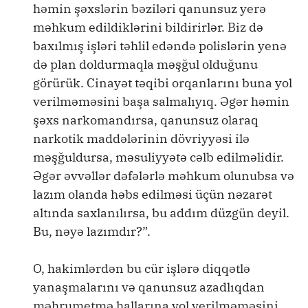
həmin şəxslərin bəziləri qanunsuz yerə
məhkum edildiklərini bildirirlər. Biz də
baxılmış işləri təhlil edəndə polislərin yenə
də plan doldurmaqla məşğul olduğunu
görürük. Cinayət təqibi orqanlarını buna yol
verilməməsini başa salmalıyıq. Əgər həmin
şəxs narkomandırsa, qanunsuz olaraq
narkotik maddələrinin dövriyyəsi ilə
məşğuldursa, məsuliyyətə cəlb edilməlidir.
Əgər əvvəllər dəfələrlə məhkum olunubsa və
lazım olanda həbs edilməsi üçün nəzarət
altında saxlanılırsa, bu addım düzgün deyil.
Bu, nəyə lazımdır?”.
O, hakimlərdən bu cür işlərə diqqətlə
yanaşmalarını və qanunsuz azadlıqdan
məhrumetmə hallarına yol verilməməsini