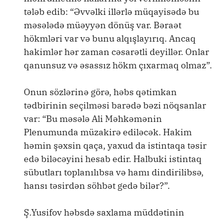
tələb edib: “Əvvəlki illərlə müqayisədə bu
məsələdə müəyyən dönüş var. Bəraət
hökmləri var və bunu alqışlayırıq. Ancaq
hakimlər hər zaman cəsarətli deyillər. Onlar
qanunsuz və əsassız hökm çıxarmaq olmaz”.
Onun sözlərinə görə, həbs qətimkan
tədbirinin seçilməsi barədə bəzi nöqsanlar
var: “Bu məsələ Ali Məhkəmənin
Plenumunda müzakirə ediləcək. Hakim
həmin şəxsin qaça, yaxud da istintaqa təsir
edə biləcəyini hesab edir. Halbuki istintaq
sübutları toplanılıbsa və hamı dindirilibsə,
hansı təsirdən söhbət gedə bilər?”.
Ş.Yusifov həbsdə saxlama müddətinin