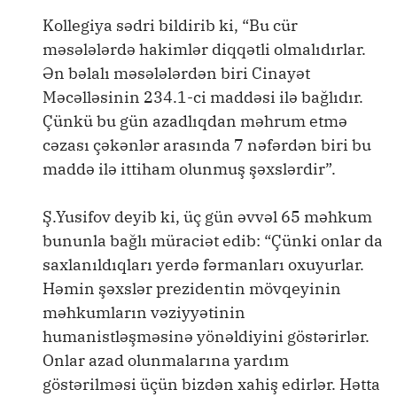
Kollegiya sədri bildirib ki, “Bu cür
məsələlərdə hakimlər diqqətli olmalıdırlar.
Ən bəlalı məsələlərdən biri Cinayət
Məcəlləsinin 234.1-ci maddəsi ilə bağlıdır.
Çünkü bu gün azadlıqdan məhrum etmə
cəzası çəkənlər arasında 7 nəfərdən biri bu
maddə ilə ittiham olunmuş şəxslərdir”.
Ş.Yusifov deyib ki, üç gün əvvəl 65 məhkum
bununla bağlı müraciət edib: “Çünki onlar da
saxlanıldıqları yerdə fərmanları oxuyurlar.
Həmin şəxslər prezidentin mövqeyinin
məhkumların vəziyyətinin
humanistləşməsinə yönəldiyini göstərirlər.
Onlar azad olunmalarına yardım
göstərilməsi üçün bizdən xahiş edirlər. Hətta