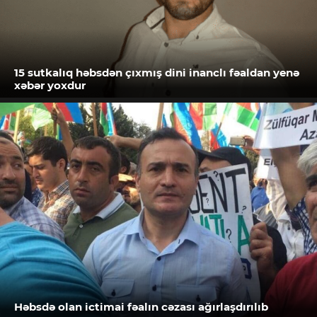
15 sutkalıq həbsdən çıxmış dini inanclı fəaldan yenə
xəbər yoxdur
Həbsdə olan ictimai fəalın cəzası ağırlaşdırılıb