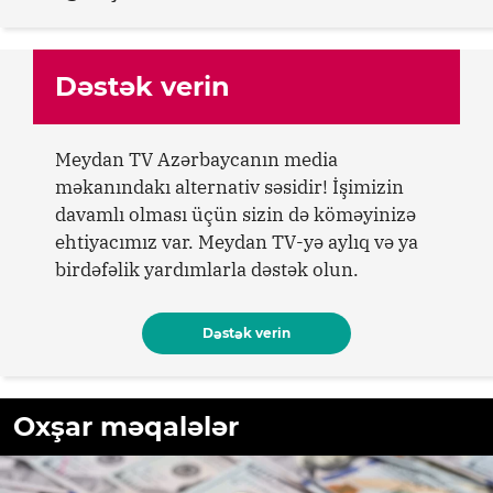
Dəstək verin
Meydan TV Azərbaycanın media
məkanındakı alternativ səsidir! İşimizin
davamlı olması üçün sizin də köməyinizə
ehtiyacımız var. Meydan TV-yə aylıq və ya
birdəfəlik yardımlarla dəstək olun.
Dəstək verin
Oxşar məqalələr