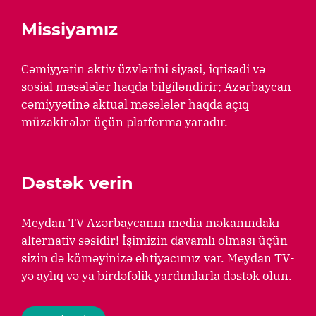
Missiyamız
Cəmiyyətin aktiv üzvlərini siyasi, iqtisadi və
sosial məsələlər haqda bilgiləndirir; Azərbaycan
cəmiyyətinə aktual məsələlər haqda açıq
müzakirələr üçün platforma yaradır.
Dəstək verin
Meydan TV Azərbaycanın media məkanındakı
alternativ səsidir! İşimizin davamlı olması üçün
sizin də köməyinizə ehtiyacımız var. Meydan TV-
yə aylıq və ya birdəfəlik yardımlarla dəstək olun.