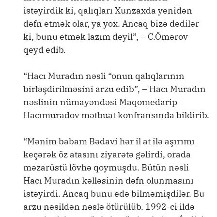
istəyirdik ki, qalıqları Xunzaxda yenidən
dəfn etmək olar, ya yox. Ancaq bizə dedilər
ki, bunu etmək lazım deyil”, – C.Ömərov
qeyd edib.
“Hacı Muradın nəsli “onun qalıqlarının
birləşdirilməsini arzu edib”, – Hacı Muradın
nəslinin nümayəndəsi Maqomedarip
Hacımuradov mətbuat konfransında bildirib.
“Mənim babam Bədavi hər il at ilə aşırımı
keçərək öz atasını ziyarətə gəlirdi, orada
məzarüstü lövhə qoymuşdu. Bütün nəsli
Hacı Muradın kəlləsinin dəfn olunmasını
istəyirdi. Ancaq bunu edə bilməmişdilər. Bu
arzu nəsildən nəslə ötürülüb. 1992-ci ildə