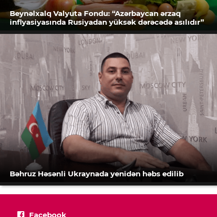
Beynəlxalq Valyuta Fondu: “Azərbaycan ərzaq
inflyasiyasında Rusiyadan yüksək dərəcədə asılıdır”
Bəhruz Həsənli Ukraynada yenidən həbs edilib
Facebook