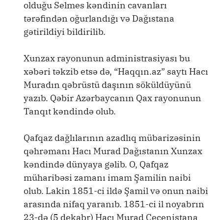
olduğu Selmes kəndinin cavanları
tərəfindən oğurlandığı və Dağıstana
gətirildiyi bildirilib.
Xunzax rayonunun administrasiyası bu
xəbəri təkzib etsə də, “Haqqın.az” saytı Hacı
Muradın qəbrüstü daşının söküldüyünü
yazıb. Qəbir Azərbaycanın Qax rayonunun
Tanqıt kəndində olub.
Qafqaz dağlılarının azadlıq mübarizəsinin
qəhrəmanı Hacı Murad Dağıstanın Xunzax
kəndində dünyaya gəlib. O, Qafqaz
müharibəsi zamanı imam Şamilin naibi
olub. Lakin 1851-ci ildə Şamil və onun naibi
arasında nifaq yaranıb. 1851-ci il noyabrın
23-də (5 dekabr) Hacı Murad Çeçenistana