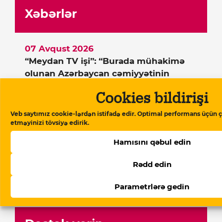
Xəbərlər
07 Avqust 2026
“Meydan TV işi”: “Burada mühakimə
olunan Azərbaycan cəmiyyətinin
vicdanıdır”
Cookies bildirişi
07 Avqust 2026
Beynəlxalq Valyuta Fondu:
Veb saytımız cookie-lərdən istifadə edir. Optimal performans üçün ç
etməyinizi tövsiyə edirik.
“Azərbaycan ərzaq inflyasiyasında
Rusiyadan yüksək dərəcədə asılıdır”
Hamısını qəbul edin
07 Avqust 2026
Rədd edin
Bəhruz Həsənli Ukraynada yenidən
həbs edilib
Parametrlərə gedin