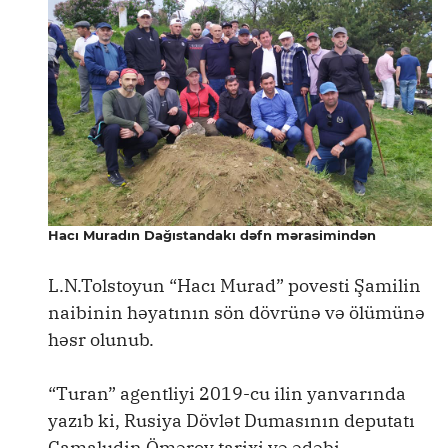
Hacı Muradın Dağıstandakı dəfn mərasimindən
L.N.Tolstoyun “Hacı Murad” povesti Şamilin
naibinin həyatının sön dövrünə və ölümünə
həsr olunub.
“Turan” agentliyi 2019-cu ilin yanvarında
yazıb ki, Rusiya Dövlət Dumasının deputatı
Camaludin Ömərov tarixi və ədəbi