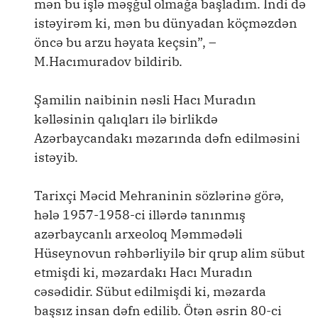
mən bu işlə məşğul olmağa başladım. İndi də
istəyirəm ki, mən bu dünyadan köçməzdən
öncə bu arzu həyata keçsin”, –
M.Hacımuradov bildirib.
Şamilin naibinin nəsli Hacı Muradın
kəlləsinin qalıqları ilə birlikdə
Azərbaycandakı məzarında dəfn edilməsini
istəyib.
Tarixçi Məcid Mehraninin sözlərinə görə,
hələ 1957-1958-ci illərdə tanınmış
azərbaycanlı arxeoloq Məmmədəli
Hüseynovun rəhbərliyilə bir qrup alim sübut
etmişdi ki, məzardakı Hacı Muradın
cəsədidir. Sübut edilmişdi ki, məzarda
başsız insan dəfn edilib. Ötən əsrin 80-ci