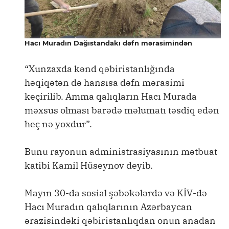
Hacı Muradın Dağıstandakı dəfn mərasimindən
“Xunzaxda kənd qəbiristanlığında
həqiqətən də hansısa dəfn mərasimi
keçirilib. Amma qalıqların Hacı Murada
məxsus olması barədə məlumatı təsdiq edən
heç nə yoxdur”.
Bunu rayonun administrasiyasının mətbuat
katibi Kamil Hüseynov deyib.
Mayın 30-da sosial şəbəkələrdə və KİV-də
Hacı Muradın qalıqlarının Azərbaycan
ərazisindəki qəbiristanlıqdan onun anadan