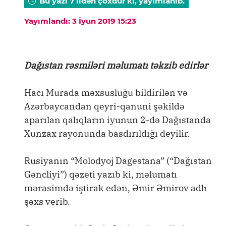
Bu yazı 7 ildən çoxdur ki, yayımlanıb.
Yayımlandı: 3 İyun 2019 15:23
Dağıstan rəsmiləri məlumatı təkzib edirlər
Hacı Murada məxsusluğu bildirilən və
Azərbaycandan qeyri-qanuni şəkildə
aparılan qalıqların iyunun 2-də Dağıstanda
Xunzax rayonunda basdırıldığı deyilir.
Rusiyanın “Molodyoj Dagestana” (“Dağıstan
Gəncliyi”) qəzeti yazıb ki, məlumatı
mərasimdə iştirak edən, Əmir Əmirov adlı
şəxs verib.