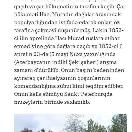
qaçıb və çar hökumətinin tərəfinə keçib. Çar
hökuməti Hacı Muradın dağlılar arasındakı
populyarlığından istifadə edərək onları öz
tərəfinə çəkməyi düşünürmüş. Lakin 1852-
ci ilin aprelində Hacı Murad ruslara etibar
etmədiyinə görə dağlara qaçıb və 1852-ci il
aprelin 23-də (5 may) Nuxa yaxınlığında
(Azərbaycanın indiki Şəki şəhəri) atışma
zamanı öldürülüb. Onun başını bədənindən
ayıraraq çar Rusiyasının qoşunlarının
komandanlığına sübut kimi təqdim ediblər.
Onun kəllə sümüyü Sankt-Peterburqda
muzeylərin birində saxlanılıb.