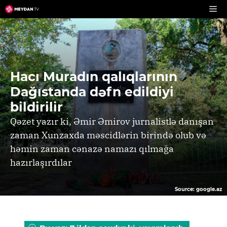
Skip
to
content
Hacı Muradın qalıqlarının
Dağıstanda dəfn edildiyi
bildirilir
Qəzet yazır ki, Əmir Əmirov jurnalistlə danışan
zaman Xunzaxda məscidlərin birində olub və
həmin zaman cənazə namazı qılmağa
hazırlaşırdılar
Source: google.az