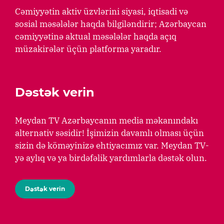
Cəmiyyətin aktiv üzvlərini siyasi, iqtisadi və
sosial məsələlər haqda bilgiləndirir; Azərbaycan
cəmiyyətinə aktual məsələlər haqda açıq
müzakirələr üçün platforma yaradır.
Dəstək verin
Meydan TV Azərbaycanın media məkanındakı
alternativ səsidir! İşimizin davamlı olması üçün
sizin də köməyinizə ehtiyacımız var. Meydan TV-
yə aylıq və ya birdəfəlik yardımlarla dəstək olun.
Dəstək verin