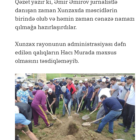
Qəzet yazır ki, Əmir Əmirov jurnalistlə
danışan zaman Xunzaxda məscidlərin
birində olub və həmin zaman cənazə namazı
qılmağa hazırlaşırdılar.
Xunzax rayonunun administrasiyası dəfn
edilən qalıqların Hacı Murada məxsus
olmasını təsdiqləməyib.