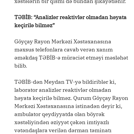
xəstələrin bir qismi də bundan şikayətlənir.
TƏBİB: “Analizlər reaktivlər olmadan həyata
keçirilə bilməz”
Göyçay Rayon Mərkəzi Xəstəxanasına
məxsus telefonlara cavab verən xanım
əməkdaş TƏBİB-ə müraciət etməyi məsləhət
bilib.
TƏBİB-dən Meydan TV-yə bildiriblər ki,
laborator analizlər reaktivlər olmadan
həyata keçirilə bilməz. Qurum Göyçay Rayon
Mərkəzi Xəstəxanasına istinadən deyir ki,
ambulator qeydiyyatda olan böyrək
xəstəliyindən əziyyət çəkən imtiyazlı
vətəndaşlara verilən dərman təminatı