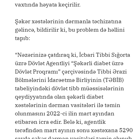
vaxtında həyata keçirilir.
Şəkər xəstələrinin dərmanla təchizatına
gəlincə, bildirilir ki, bu problem də həllini
tapıb:
“Nəzərinizə çatdıraq ki, İcbari Tibbi Sığorta
üzrə Dövlət Agentliyi “Şəkərli diabet üzrə
Dövlət Proqramı” çərçivəsində Tibbi Ərazi
Bölmələrini İdarəetmə Birliyinin (TƏBİB)
tabeliyindəki dövlət tibb müəssisələrinin
qeydiyyatında olan şəkərli diabet
xəstələrinin dərman vasitələri ilə təmin
olunmasını 2022-ci ilin mart ayından
etibarən icra edir. Belə ki, agentlik
tərəfindən mart ayının sonu xəstəxana 5290
sayda şəkər dərman vasitələri təmin olunub.