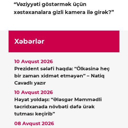
“Vəziyyəti göstərmək üçün
xəstəxanalara gizli kamera ilə girək?”
Xəbərlər
10 Avqust 2026
Prezident sələfi haqda: “Ölkəsinə heç
bir zaman xidmət etməyən” – Natiq
Cavadlı yazır
10 Avqust 2026
Həyat yoldaşı: “Ələsgər Məmmədli
təcridxanada növbəti dəfə ürək
tutması keçirib”
08 Avqust 2026