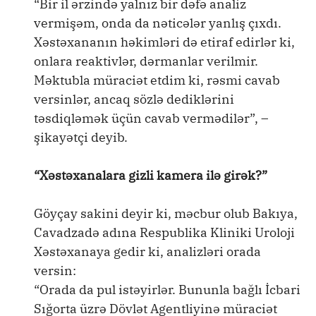
“Bir il ərzində yalnız bir dəfə analiz
vermişəm, onda da nəticələr yanlış çıxdı.
Xəstəxananın həkimləri də etiraf edirlər ki,
onlara reaktivlər, dərmanlar verilmir.
Məktubla müraciət etdim ki, rəsmi cavab
versinlər, ancaq sözlə dediklərini
təsdiqləmək üçün cavab vermədilər”, –
şikayətçi deyib.
“Xəstəxanalara gizli kamera ilə girək?”
Göyçay sakini deyir ki, məcbur olub Bakıya,
Cavadzadə adına Respublika Kliniki Uroloji
Xəstəxanaya gedir ki, analizləri orada
versin:
“Orada da pul istəyirlər. Bununla bağlı İcbari
Sığorta üzrə Dövlət Agentliyinə müraciət