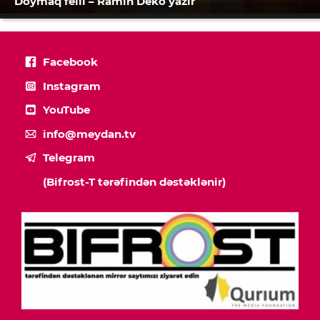
Doymaq feili – Ramin Deko yazır
Facebook
Instagram
YouTube
info@meydan.tv
Telegram
(Bifrost-T tərəfindən dəstəklənir)