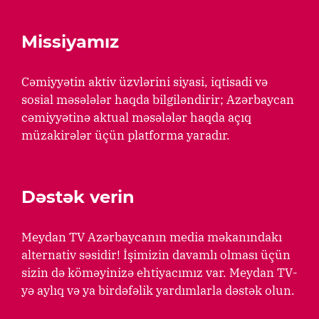
Missiyamız
Cəmiyyətin aktiv üzvlərini siyasi, iqtisadi və
sosial məsələlər haqda bilgiləndirir; Azərbaycan
cəmiyyətinə aktual məsələlər haqda açıq
müzakirələr üçün platforma yaradır.
Dəstək verin
Meydan TV Azərbaycanın media məkanındakı
alternativ səsidir! İşimizin davamlı olması üçün
sizin də köməyinizə ehtiyacımız var. Meydan TV-
yə aylıq və ya birdəfəlik yardımlarla dəstək olun.