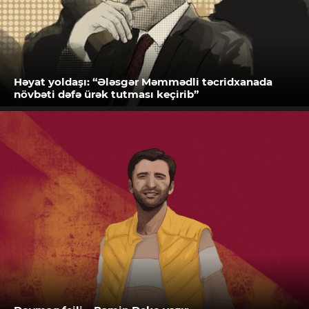
Həyat yoldaşı: “Ələsgər Məmmədli təcridxanada
növbəti dəfə ürək tutması keçirib”