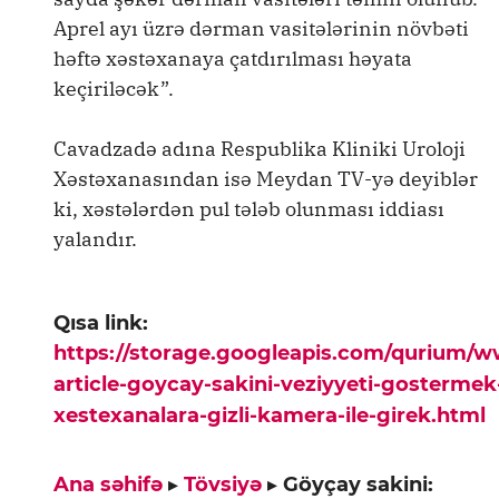
Aprel ayı üzrə dərman vasitələrinin növbəti
həftə xəstəxanaya çatdırılması həyata
keçiriləcək”.
Cavadzadə adına Respublika Kliniki Uroloji
Xəstəxanasından isə Meydan TV-yə deyiblər
ki, xəstələrdən pul tələb olunması iddiası
yalandır.
Qısa link:
https://storage.googleapis.com/qurium/
article-goycay-sakini-veziyyeti-gosterme
xestexanalara-gizli-kamera-ile-girek.html
Ana səhifə
▸
Tövsiyə
▸
Göyçay sakini: