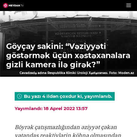
Skip
to
content
Göyçay sakini: “Vəziyyəti
göstərmək üçün xəstəxanalara
gizli kamera ilə girək?”
Cavadzadə adına Respublika Kliniki Uroloji Xəstəxanası. Foto: Moden.az
Bu yazı 4 ildən çoxdur ki, yayımlanıb.
Yayımlandı: 18 Aprel 2022 13:57
Böyrək çatışmazlığından əziyyət çəkən
vətəndaş reaktivlərin köhnə olmasından