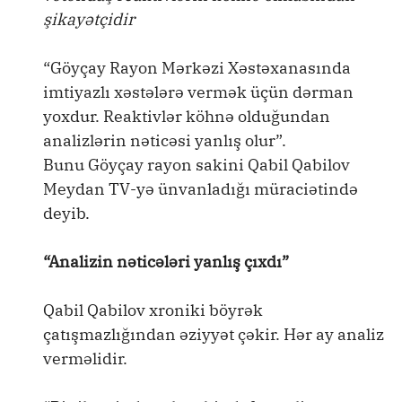
şikayətçidir
“Göyçay Rayon Mərkəzi Xəstəxanasında
imtiyazlı xəstələrə vermək üçün dərman
yoxdur. Reaktivlər köhnə olduğundan
analizlərin nəticəsi yanlış olur”.
Bunu Göyçay rayon sakini Qabil Qabilov
Meydan TV-yə ünvanladığı müraciətində
deyib.
“Analizin nəticələri yanlış çıxdı”
Qabil Qabilov xroniki böyrək
çatışmazlığından əziyyət çəkir. Hər ay analiz
verməlidir.