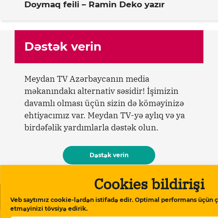
Doymaq feili – Ramin Deko yazır
Dəstək verin
Meydan TV Azərbaycanın media
məkanındakı alternativ səsidir! İşimizin
davamlı olması üçün sizin də köməyinizə
ehtiyacımız var. Meydan TV-yə aylıq və ya
birdəfəlik yardımlarla dəstək olun.
Dəstək verin
Cookies bildirişi
Oxşar məqalələr
Veb saytımız cookie-lərdən istifadə edir. Optimal performans üçün ç
etməyinizi tövsiyə edirik.