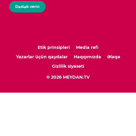
Dəstək verin
Etik prinsipləri
Media rəfi
Yazarlar üçün qaydalar
Haqqımızda
Əlaqə
Gizlilik siyasəti
© 2026 MEYDAN.TV