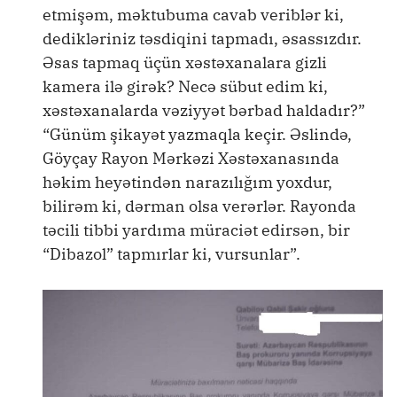
etmişəm, məktubuma cavab veriblər ki,
dedikləriniz təsdiqini tapmadı, əsassızdır.
Əsas tapmaq üçün xəstəxanalara gizli
kamera ilə girək? Necə sübut edim ki,
xəstəxanalarda vəziyyət bərbad haldadır?”
“Günüm şikayət yazmaqla keçir. Əslində,
Göyçay Rayon Mərkəzi Xəstəxanasında
həkim heyətindən narazılığım yoxdur,
bilirəm ki, dərman olsa verərlər. Rayonda
təcili tibbi yardıma müraciət edirsən, bir
“Dibazol” tapmırlar ki, vursunlar”.