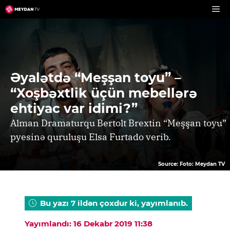
Skip
to
content
Əyalətdə “Meşşan toyu” –
“Xoşbəxtlik üçün mebellərə
ehtiyac var idimi?”
Alman Dramaturqu Bertolt Brextin “Meşşan toyu”
pyesinə quruluşu Elsa Furtado verib.
Source: Foto: Meydan TV
Bu yazı 7 ildən çoxdur ki, yayımlanıb.
Yayımlandı: 16 Dekabr 2019 11:38