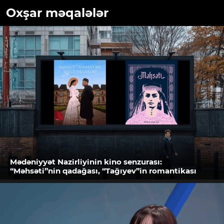
Oxşar məqalələr
Mədəniyyət Nazirliyinin kino senzurası:
“Məhsəti”nin qadağası, “Tağıyev”in romantikası