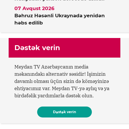
07 Avqust 2026
Bəhruz Həsənli Ukraynada yenidən
həbs edilib
Dəstək verin
Meydan TV Azərbaycanın media
məkanındakı alternativ səsidir! İşimizin
davamlı olması üçün sizin də köməyinizə
ehtiyacımız var. Meydan TV-yə aylıq və ya
birdəfəlik yardımlarla dəstək olun.
Dəstək verin