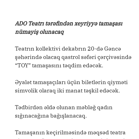
ADO Teatrı tərəfindən xeyriyyə tamaşası
nümayiş olunacaq
Teatrın kollektivi dekabrın 20-də Gəncə
şəhərində olacaq qastrol səfəri çərçivəsində
“TOY” tamaşasını təqdim edəcək.
Əyalət tamaşaçıları üçün biletlərin qiyməti
simvolik olaraq iki manat təşkil edəcək.
Tədbirdən əldə olunan məbləğ qadın
sığınacağına bağışlanacaq.
Tamaşanın keçirilməsində məqsəd teatra