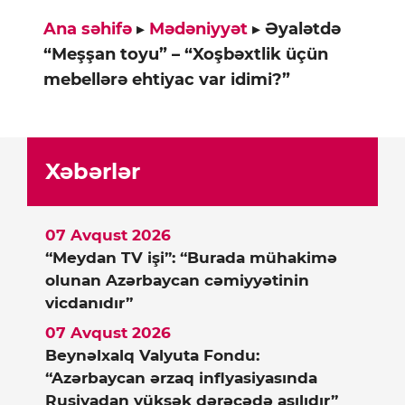
Ana səhifə
▸
Mədəniyyət
▸
Əyalətdə
“Meşşan toyu” – “Xoşbəxtlik üçün
mebellərə ehtiyac var idimi?”
Xəbərlər
07 Avqust 2026
“Meydan TV işi”: “Burada mühakimə
olunan Azərbaycan cəmiyyətinin
vicdanıdır”
07 Avqust 2026
Beynəlxalq Valyuta Fondu:
“Azərbaycan ərzaq inflyasiyasında
Rusiyadan yüksək dərəcədə asılıdır”