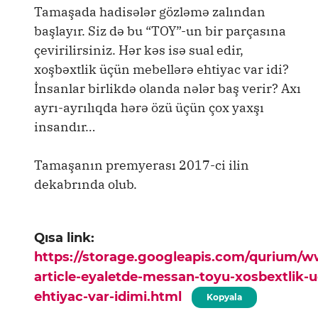
Tamaşada hadisələr gözləmə zalından
başlayır. Siz də bu “TOY”-un bir parçasına
çevirilirsiniz. Hər kəs isə sual edir,
xoşbəxtlik üçün mebellərə ehtiyac var idi?
İnsanlar birlikdə olanda nələr baş verir? Axı
ayrı-ayrılıqda hərə özü üçün çox yaxşı
insandır…
Tamaşanın premyerası 2017-ci ilin
dekabrında olub.
Qısa link:
https://storage.googleapis.com/qurium/
article-eyaletde-messan-toyu-xosbextlik-
ehtiyac-var-idimi.html
Kopyala