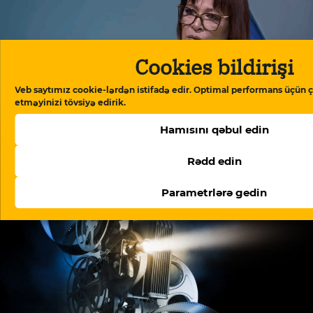
Cookies bildirişi
Veb saytımız cookie-lərdən istifadə edir. Optimal performans üçün ç
etməyinizi tövsiyə edirik.
Mehriban Xanlarova: “Mehriban Ələkbərzadə
Hamısını qəbul edin
Prezident Administrasiyasındakı rəfiqəsinə
arxalanaraq məni işdən çıxardı”
Rədd edin
Parametrlərə gedin