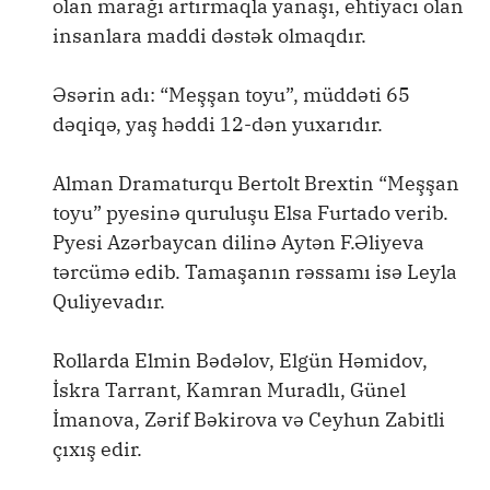
olan marağı artırmaqla yanaşı, ehtiyacı olan
insanlara maddi dəstək olmaqdır.
Əsərin adı: “Meşşan toyu”, müddəti 65
dəqiqə, yaş həddi 12-dən yuxarıdır.
Alman Dramaturqu Bertolt Brextin “Meşşan
toyu” pyesinə quruluşu Elsa Furtado verib.
Pyesi Azərbaycan dilinə Aytən F.Əliyeva
tərcümə edib. Tamaşanın rəssamı isə Leyla
Quliyevadır.
Rollarda Elmin Bədəlov, Elgün Həmidov,
İskra Tarrant, Kamran Muradlı, Günel
İmanova, Zərif Bəkirova və Ceyhun Zabitli
çıxış edir.