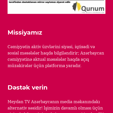
Missiyamız
Cəmiyyətin aktiv üzvlərini siyasi, iqtisadi və
sosial məsələlər haqda bilgiləndirir; Azərbaycan
cəmiyyətinə aktual məsələlər haqda açıq
müzakirələr üçün platforma yaradır.
Dəstək verin
Meydan TV Azərbaycanın media məkanındakı
alternativ səsidir! İşimizin davamlı olması üçün