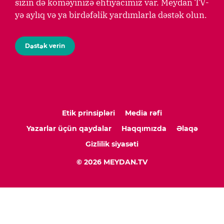
sizin də köməyinizə ehtiyacımız var. Meydan TV-
yə aylıq və ya birdəfəlik yardımlarla dəstək olun.
Dəstək verin
Etik prinsipləri
Media rəfi
Yazarlar üçün qaydalar
Haqqımızda
Əlaqə
Gizlilik siyasəti
© 2026 MEYDAN.TV