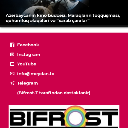
Azərbaycanın kino büdcəsi: Maraqların toqquşması,
qohumluq əlaqələri və “xarab çarxlar”
Facebook
Instagram
YouTube
info@meydan.tv
Telegram
(Bifrost-T tərəfindən dəstəklənir)