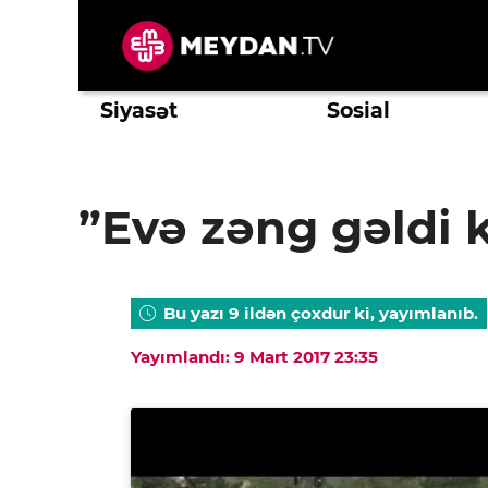
Skip
to
content
Siyasət
Sosial
”Evə zəng gəldi 
Bu yazı 9 ildən çoxdur ki, yayımlanıb.
Yayımlandı: 9 Mart 2017 23:35