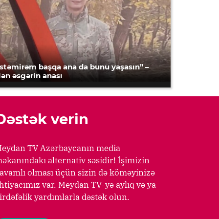
İstəmirəm başqa ana da bunu yaşasın” –
lən əsgərin anası
Dəstək verin
eydan TV Azərbaycanın media
əkanındakı alternativ səsidir! İşimizin
avamlı olması üçün sizin də köməyinizə
htiyacımız var. Meydan TV-yə aylıq və ya
irdəfəlik yardımlarla dəstək olun.