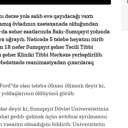
ı dərsə yola salıb evə qayıdacağı vaxtı
mamış övladının xəstəxanada olduğundan
9-da səhər saatlarında Bakı-Sumqayıt yolunda
a uğrayıb. Nəticədə 5 tələbə həyatını itirib
an 18 nəfər Sumqayıt şəhər Təcili Tibbi
 şəhər Kliniki Tibbi Mərkəzə yerləşdirilib.
 Mədətzadə reanimasiyadan çıxarılaraq
rd”da olan tələbə Əlixan Əlixanlı deyir ki,
 yoldaşlarının öldüyünü görüb.
lər deyir ki, Sumqayıt Dövlət Universitetinin
rahat gedib-gəlmək üçün avtobus ayrılmasını
vəsaitin olmadığını bildirib. Universitetin