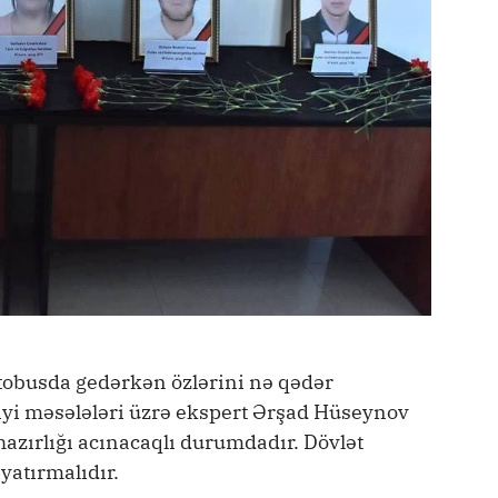
tobusda gedərkən özlərini nə qədər
zliyi məsələləri üzrə ekspert Ərşad Hüseynov
 hazırlığı acınacaqlı durumdadır. Dövlət
yatırmalıdır.