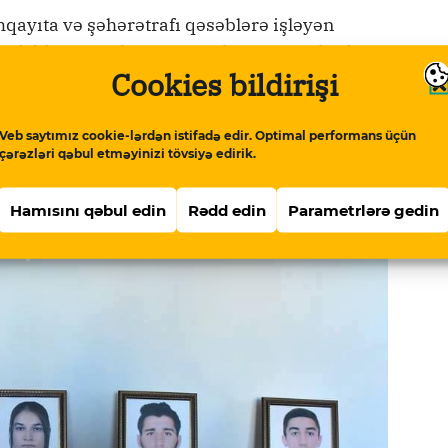
ayıta və şəhərətrafı qəsəblərə işləyən
, tələblərə cavab verməyənlər marşrutlardan
Cookies bildirişi
i bildirib ki, avtobusların
erənlər ciddi pul cəriməsinə məruz
billərinin özbaşına sərnişin avtobuslarına
Veb saytımız cookie-lərdən istifadə edir. Optimal performans üçün
çərəzləri qəbul etməyinizi tövsiyə edirik.
ndirilməli, sürücülərə qarşı tələblər
q yeni avtobusların işləməsi məsələsi ciddi
Hamısını qəbul edin
Rədd edin
Parametrlərə gedin