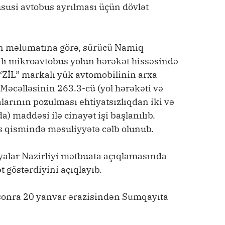
üsusi avtobus ayrılması üçün dövlət
inin məlumatına görə, sürücü Namiq
lı mikroavtobus yolun hərəkət hissəsində
ZİL” markalı yük avtomobilinin arxa
t Məcəlləsinin 263.3-cü (yol hərəkəti və
alarının pozulması ehtiyatsızlıqdan iki və
 maddəsi ilə cinayət işi başlanılıb.
 qismində məsuliyyətə cəlb olunub.
yalar Nazirliyi mətbuata açıqlamasında
 göstərdiyini açıqlayıb.
sonra 20 yanvar ərazisindən Sumqayıta