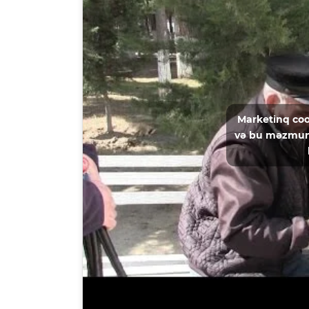
Marketinq coo
və bu məzmun