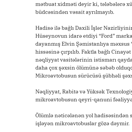
mətbuat xidməti deyir ki, tələbələrə x
büdcəsindən vəsait ayrılmayıb.
Hadisə ilə bağlı Daxili İşlər Nazirliy
Hüseynovun idarə etdiyi “Ford” marka
dayanmış Elvin Şəmistanlıya məxsus “
hissəsinə çırpılıb. Faktla bağlı Cinayə
nəqliyyat vasitələrinin istismarı qayd
daha çox şəxsin ölümünə səbəb olduqda)
Mikroavtobusun sürücüsü şübhəli şəxs
Nəqliyyat, Rabitə və Yüksək Texnologi
mikroavtobusun qeyri-qanuni fəaliyyət
Ölümlə nəticələnən yol hadisəsindən 
işləyən mikroavtobuslar gözə dəymir.