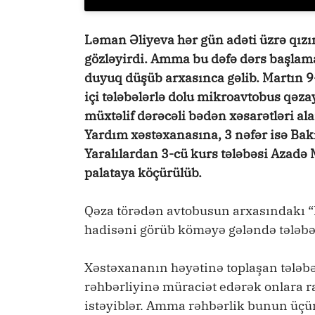
Ləman Əliyeva hər gün adəti üzrə qızın
gözləyirdi. Amma bu dəfə dərs başla
duyuq düşüb arxasınca gəlib. Martın 
içi tələbələrlə dolu mikroavtobus qəzay
müxtəlif dərəcəli bədən xəsarətləri al
Yardım xəstəxanasına, 3 nəfər isə Bakı
Yaralılardan 3-cü kurs tələbəsi Azadə
palataya köçürülüb.
Qəza törədən avtobusun arxasındakı “Fo
hadisəni görüb köməyə gələndə tələbə
Xəstəxananın həyətinə toplaşan tələbə
rəhbərliyinə müraciət edərək onlara 
istəyiblər. Amma rəhbərlik bunun üçün 