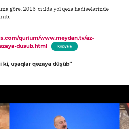
na görə, 2016-cı ildə yol qəza hadisələrində
anıb.
pis.com/qurium/www.meydan.tv/az-
qezaya-dusub.html
Kopyala
i ki, uşaqlar qəzaya düşüb”