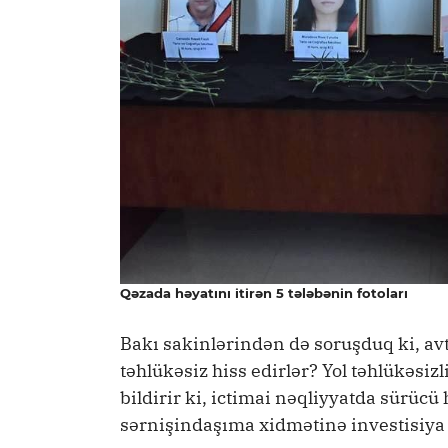
Qəzada həyatını itirən 5 tələbənin fotoları
Bakı sakinlərindən də soruşduq ki, av
təhlükəsiz hiss edirlər? Yol təhlükəsi
bildirir ki, ictimai nəqliyyatda sürücü
sərnişindaşıma xidmətinə investisiya 