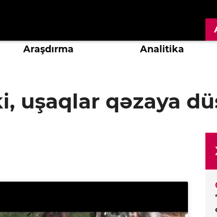
Araşdırma
Analitika
ki, uşaqlar qəzaya d