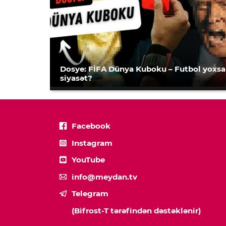
Dosye: FİFA Dünya Kuboku – Futbol yoxsa
siyasət?
Facebook
Instagram
YouTube
info@meydan.tv
Telegram
(Bifrost-T tərəfindən dəstəklənir)