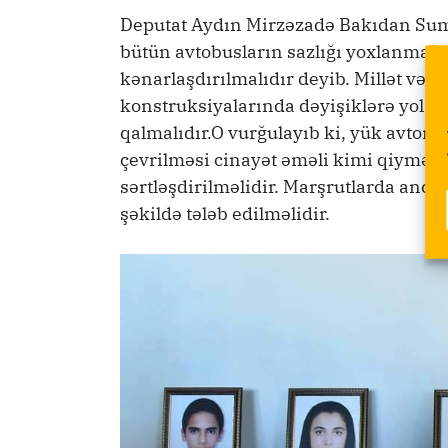
Deputat Aydın Mirzəzadə Bakıdan Sumq
bütün avtobusların sazlığı yoxlanmalı
kənarlaşdırılmalıdır deyib. Millət vəkil
konstruksiyalarında dəyişiklərə yol v
qalmalıdır.O vurğulayıb ki, yük avtomo
çevrilməsi cinayət əməli kimi qiymətlə
sərtləşdirilməlidir. Marşrutlarda anca
şəkildə tələb edilməlidir.