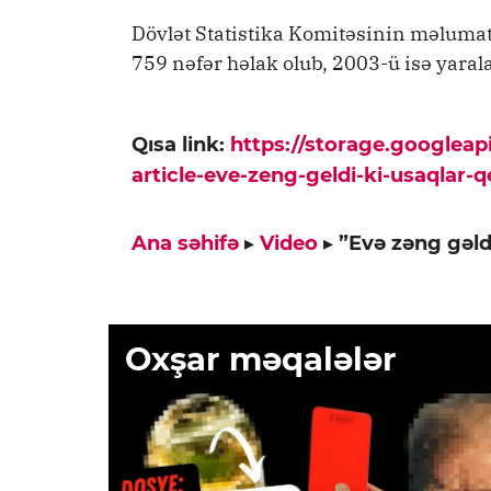
Dövlət Statistika Komitəsinin məlumatı
759 nəfər həlak olub, 2003-ü isə yaral
Qısa link:
https://storage.googlea
article-eve-zeng-geldi-ki-usaqlar-
Ana səhifə
▸
Video
▸
”Evə zəng gəld
Oxşar məqalələr