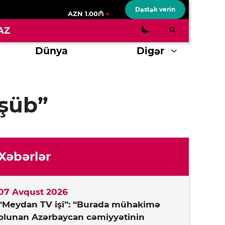
Dəstək verin
AZN 1.00₼
AZ
Dünya
Digər
üşüb”
Xəbərlər
07 Avqust 2026
“Meydan TV işi”: “Burada mühakimə
olunan Azərbaycan cəmiyyətinin