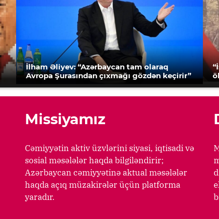
İlham Əliyev: “Azərbaycan tam olaraq
“
Avropa Şurasından çıxmağı gözdən keçirir”
ö
Missiyamız
Cəmiyyətin aktiv üzvlərini siyasi, iqtisadi və
M
sosial məsələlər haqda bilgiləndirir;
m
Azərbaycan cəmiyyətinə aktual məsələlər
d
haqda açıq müzakirələr üçün platforma
e
yaradır.
b