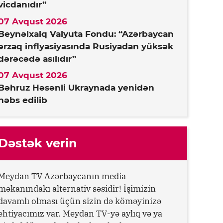
vicdanıdır”
07 Avqust 2026
Beynəlxalq Valyuta Fondu: “Azərbaycan
ərzaq inflyasiyasında Rusiyadan yüksək
dərəcədə asılıdır”
07 Avqust 2026
Bəhruz Həsənli Ukraynada yenidən
həbs edilib
Dəstək verin
Meydan TV Azərbaycanın media
məkanındakı alternativ səsidir! İşimizin
davamlı olması üçün sizin də köməyinizə
ehtiyacımız var. Meydan TV-yə aylıq və ya