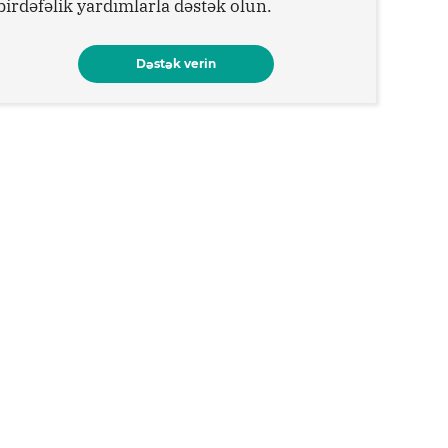
birdəfəlik yardımlarla dəstək olun.
Dəstək verin