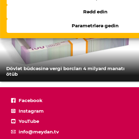
Rədd edin
Parametrlərə gedin
Dövlət büdcəsinə vergi borcları 4 milyard manatı
ötüb
Facebook
Instagram
YouTube
info@meydan.tv