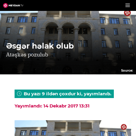
Skip
to
content
Əsgər həlak olub
Atəşkəs pozulub
Source:
Bu yazı 9 ildən çoxdur ki, yayımlanıb.
Yayımlandı: 14 Dekabr 2017 13:31