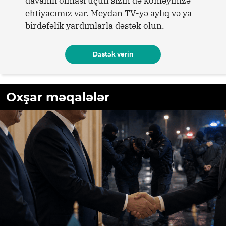
davamlı olması üçün sizin də köməyinizə
ehtiyacımız var. Meydan TV-yə aylıq və ya
birdəfəlik yardımlarla dəstək olun.
Dəstək verin
Oxşar məqalələr