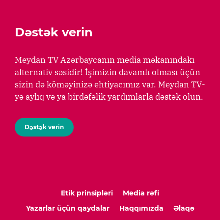
Dəstək verin
Meydan TV Azərbaycanın media məkanındakı
alternativ səsidir! İşimizin davamlı olması üçün
sizin də köməyinizə ehtiyacımız var. Meydan TV-
yə aylıq və ya birdəfəlik yardımlarla dəstək olun.
Dəstək verin
Etik prinsipləri
Media rəfi
Yazarlar üçün qaydalar
Haqqımızda
Əlaqə