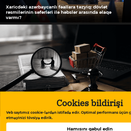
Xaricdəki azərbaycanlı fəallara təzyiq: dövlət
rəsmilərinin səfərləri ilə həbslər arasında əlaqə
varmı?
Cookies bildirişi
Dövlətin tenderlərində qalib olmuş şirkətlər saxta
sənədlərdən istifadə ediblər
Veb saytımız cookie-lərdən istifadə edir. Optimal performans üçün ç
etməyinizi tövsiyə edirik.
Hamısını qəbul edin