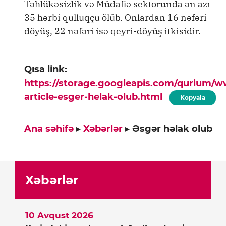
Təhlükəsizlik və Müdafiə sektorunda ən azı
35 hərbi qulluqçu ölüb. Onlardan 16 nəfəri
döyüş, 22 nəfəri isə qeyri-döyüş itkisidir.
Qısa link:
https://storage.googleapis.com/qurium/
article-esger-helak-olub.html
Kopyala
Ana səhifə
▸
Xəbərlər
▸
Əsgər həlak olub
Xəbərlər
10 Avqust 2026