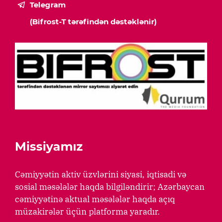
Telegram
(Bifrost-T tərəfindən dəstəklənir)
Missiyamız
Cəmiyyətin aktiv üzvlərini siyasi, iqtisadi və
sosial məsələlər haqda bilgiləndirir; Azərbaycan
cəmiyyətinə aktual məsələlər haqda açıq
müzakirələr üçün platforma yaradır.