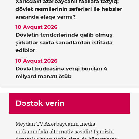
Xaricdəki azərbaycanlı fəallara təzyiq:
dövlət rəsmilərinin səfərləri ilə həbslər
arasında əlaqə varmı?
10 Avqust 2026
Dövlətin tenderlərində qalib olmuş
şirkətlər saxta sənədlərdən istifadə
ediblər
10 Avqust 2026
Dövlət büdcəsinə vergi borcları 4
milyard manatı ötüb
Dəstək verin
Meydan TV Azərbaycanın media
məkanındakı alternativ səsidir! İşimizin