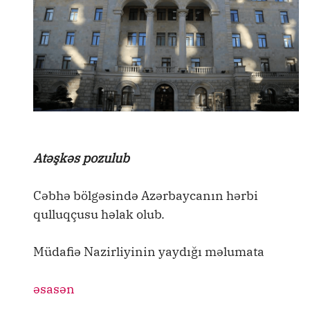
Atəşkəs pozulub
Cəbhə bölgəsində Azərbaycanın hərbi
qulluqçusu həlak olub.
Müdafiə Nazirliyinin yaydığı məlumata
əsasən