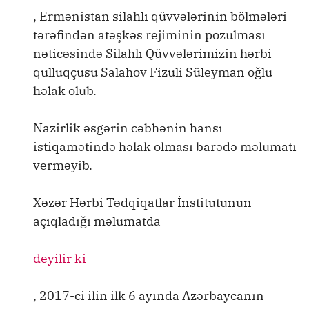
, Ermənistan silahlı qüvvələrinin bölmələri
tərəfindən atəşkəs rejiminin pozulması
nəticəsində Silahlı Qüvvələrimizin hərbi
qulluqçusu Salahov Fizuli Süleyman oğlu
həlak olub.
Nazirlik əsgərin cəbhənin hansı
istiqamətində həlak olması barədə məlumatı
verməyib.
Xəzər Hərbi Tədqiqatlar İnstitutunun
açıqladığı məlumatda
deyilir ki
, 2017-ci ilin ilk 6 ayında Azərbaycanın