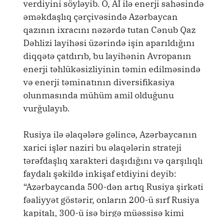
verdiyini söyləyib. O, Aİ ilə enerji sahəsində
əməkdaşlıq çərçivəsində Azərbaycan
qazının ixracını nəzərdə tutan Cənub Qaz
Dəhlizi layihəsi üzərində işin aparıldığını
diqqətə çatdırıb, bu layihənin Avropanın
enerji təhlükəsizliyinin təmin edilməsində
və enerji təminatının diversifikasiya
olunmasında mühüm amil olduğunu
vurğulayıb.
Rusiya ilə əlaqələrə gəlincə, Azərbaycanın
xarici işlər naziri bu əlaqələrin strateji
tərəfdaşlıq xarakteri daşıdığını və qarşılıqlı
faydalı şəkildə inkişaf etdiyini deyib:
“Azərbaycanda 500-dən artıq Rusiya şirkəti
fəaliyyət göstərir, onların 200-ü sırf Rusiya
kapitalı, 300-ü isə birgə müəssisə kimi