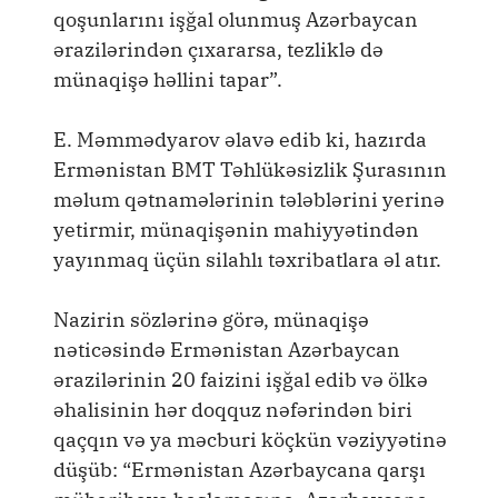
qoşunlarını işğal olunmuş Azərbaycan
ərazilərindən çıxararsa, tezliklə də
münaqişə həllini tapar”.
E. Məmmədyarov əlavə edib ki, hazırda
Ermənistan BMT Təhlükəsizlik Şurasının
məlum qətnamələrinin tələblərini yerinə
yetirmir, münaqişənin mahiyyətindən
yayınmaq üçün silahlı təxribatlara əl atır.
Nazirin sözlərinə görə, münaqişə
nəticəsində Ermənistan Azərbaycan
ərazilərinin 20 faizini işğal edib və ölkə
əhalisinin hər doqquz nəfərindən biri
qaçqın və ya məcburi köçkün vəziyyətinə
düşüb: “Ermənistan Azərbaycana qarşı