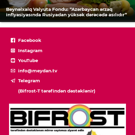
Beynəlxalq Valyuta Fondu: “Azərbaycan ərzaq
inflyasiyasında Rusiyadan yüksək dərəcədə asılıdır”
Facebook
Instagram
YouTube
info@meydan.tv
Telegram
(Bifrost-T tərəfindən dəstəklənir)