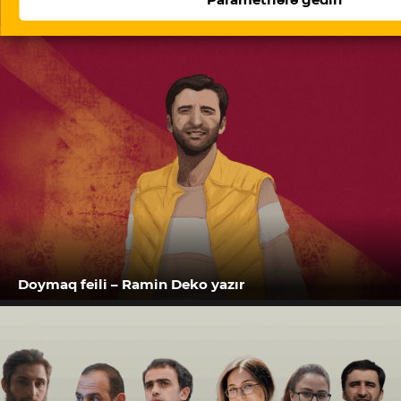
Oxşar məqalələr
Doymaq feili – Ramin Deko yazır