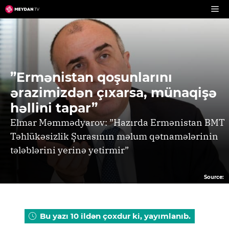
Skip
to
content
”Ermənistan qoşunlarını
ərazimizdən çıxarsa, münaqişə
həllini tapar”
Elmar Məmmədyarov: ”Hazırda Ermənistan BMT
Təhlükəsizlik Şurasının məlum qətnamələrinin
tələblərini yerinə yetirmir”
Source:
Bu yazı 10 ildən çoxdur ki, yayımlanıb.