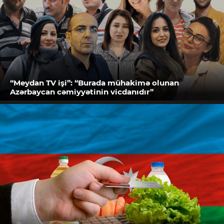
“Meydan TV işi”: “Burada mühakimə olunan
Azərbaycan cəmiyyətinin vicdanıdır”