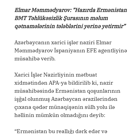
Elmar Məmmədyarov: ”Hazırda Ermənistan
BMT Təhlükəsizlik Şurasının məlum
qətnamələrinin tələblərini yerinə yetirmir”
Azərbaycanın xarici işlər naziri Elmar
Məmmədyarov İspaniyanın EFE agentliyinə
müsahibə verib.
Xarici İşlər Nazirliyinin mətbuat
xidmətindən APA-ya bildirilib ki, nazir
müsahibəsində Ermənistan qoşunlarının
işğal olunmuş Azərbaycan ərazilərindən
çıxana qədər münaqişənin sülh yolu ilə
həllinin mümkün olmadığını deyib:
“Ermənistan bu reallığı dərk edər və