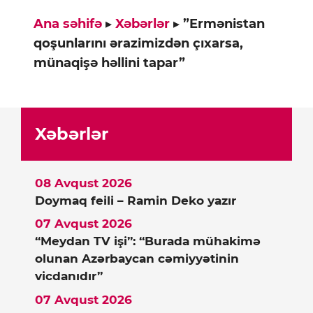
Ana səhifə
▸
Xəbərlər
▸
”Ermənistan
qoşunlarını ərazimizdən çıxarsa,
münaqişə həllini tapar”
Xəbərlər
08 Avqust 2026
Doymaq feili – Ramin Deko yazır
07 Avqust 2026
“Meydan TV işi”: “Burada mühakimə
olunan Azərbaycan cəmiyyətinin
vicdanıdır”
07 Avqust 2026