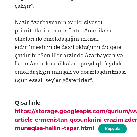
çalışır”.
Nazir Azərbaycanın xarici siyasət
prioritetləri sırasına Latın Amerikası
ölkələri ilə əməkdaşlığın inkişaf
etdirilməsinin də daxil olduğunu diqqətə
çatdırıb: “Son illər ərzində Azərbaycan və
Latın Amerikası ölkələri qarşılıqlı faydalı
əməkdaşlığın inkişafı və dərinləşdirilməsi
üçün əsaslı səylər göstərirlər”.
Qısa link:
https://storage.googleapis.com/qurium/
article-ermenistan-qosunlarini-erazimizde
munaqise-hellini-tapar.html
Kopyala