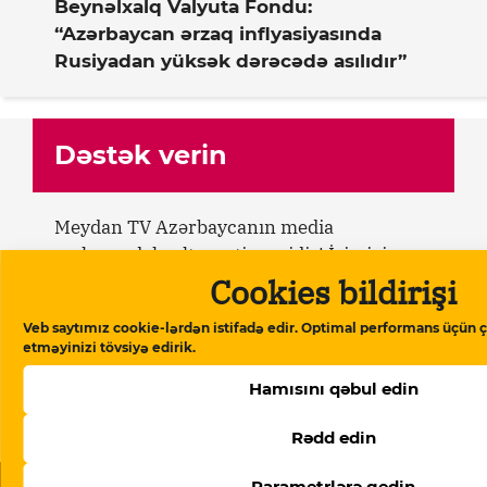
Beynəlxalq Valyuta Fondu:
“Azərbaycan ərzaq inflyasiyasında
Rusiyadan yüksək dərəcədə asılıdır”
Dəstək verin
Meydan TV Azərbaycanın media
məkanındakı alternativ səsidir! İşimizin
davamlı olması üçün sizin də köməyinizə
Cookies bildirişi
ehtiyacımız var. Meydan TV-yə aylıq və ya
Veb saytımız cookie-lərdən istifadə edir. Optimal performans üçün ç
birdəfəlik yardımlarla dəstək olun.
etməyinizi tövsiyə edirik.
Hamısını qəbul edin
Dəstək verin
Rədd edin
Parametrlərə gedin