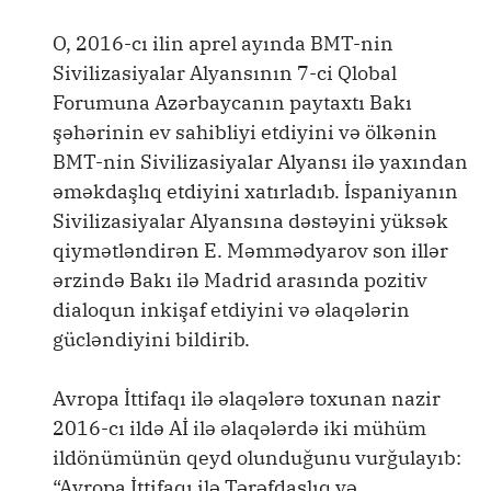
O, 2016-cı ilin aprel ayında BMT-nin
Sivilizasiyalar Alyansının 7-ci Qlobal
Forumuna Azərbaycanın paytaxtı Bakı
şəhərinin ev sahibliyi etdiyini və ölkənin
BMT-nin Sivilizasiyalar Alyansı ilə yaxından
əməkdaşlıq etdiyini xatırladıb. İspaniyanın
Sivilizasiyalar Alyansına dəstəyini yüksək
qiymətləndirən E. Məmmədyarov son illər
ərzində Bakı ilə Madrid arasında pozitiv
dialoqun inkişaf etdiyini və əlaqələrin
gücləndiyini bildirib.
Avropa İttifaqı ilə əlaqələrə toxunan nazir
2016-cı ildə Aİ ilə əlaqələrdə iki mühüm
ildönümünün qeyd olunduğunu vurğulayıb:
“Avropa İttifaqı ilə Tərəfdaşlıq və