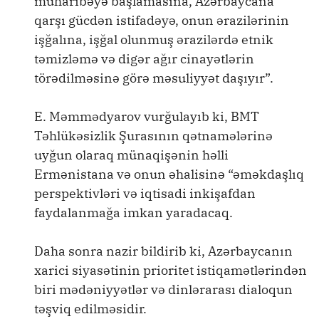
müharibəyə başlamasına, Azərbaycana
qarşı gücdən istifadəyə, onun ərazilərinin
işğalına, işğal olunmuş ərazilərdə etnik
təmizləmə və digər ağır cinayətlərin
törədilməsinə görə məsuliyyət daşıyır”.
E. Məmmədyarov vurğulayıb ki, BMT
Təhlükəsizlik Şurasının qətnamələrinə
uyğun olaraq münaqişənin həlli
Ermənistana və onun əhalisinə “əməkdaşlıq
perspektivləri və iqtisadi inkişafdan
faydalanmağa imkan yaradacaq.
Daha sonra nazir bildirib ki, Azərbaycanın
xarici siyasətinin prioritet istiqamətlərindən
biri mədəniyyətlər və dinlərarası dialoqun
təşviq edilməsidir.