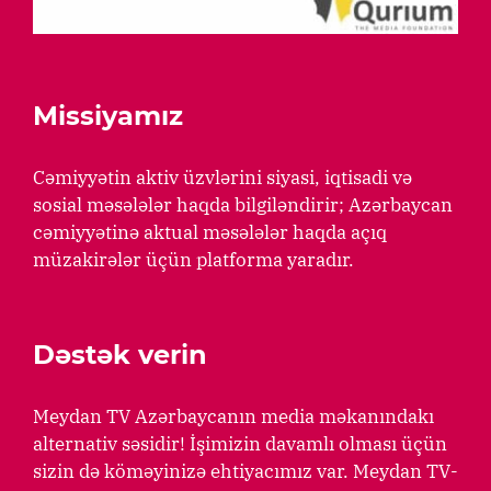
Missiyamız
Cəmiyyətin aktiv üzvlərini siyasi, iqtisadi və
sosial məsələlər haqda bilgiləndirir; Azərbaycan
cəmiyyətinə aktual məsələlər haqda açıq
müzakirələr üçün platforma yaradır.
Dəstək verin
Meydan TV Azərbaycanın media məkanındakı
alternativ səsidir! İşimizin davamlı olması üçün
sizin də köməyinizə ehtiyacımız var. Meydan TV-