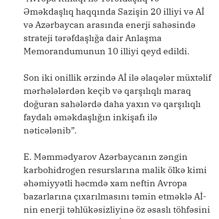
Əməkdaşlıq haqqında Sazişin 20 illiyi və Aİ
və Azərbaycan arasında enerji sahəsində
strateji tərəfdaşlığa dair Anlaşma
Memorandumunun 10 illiyi qeyd edildi.
Son iki onillik ərzində Aİ ilə əlaqələr müxtəlif
mərhələlərdən keçib və qarşılıqlı maraq
doğuran sahələrdə daha yaxın və qarşılıqlı
faydalı əməkdaşlığın inkişafı ilə
nəticələnib”.
E. Məmmədyarov Azərbaycanın zəngin
karbohidrogen resurslarına malik ölkə kimi
əhəmiyyətli həcmdə xam neftin Avropa
bazarlarına çıxarılmasını təmin etməklə Aİ-
nin enerji təhlükəsizliyinə öz əsaslı töhfəsini