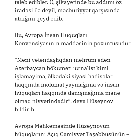
tələb ediblər. O, şikayətində bu addımı öz
iradəsi ilə deyil, məcburiyyət qarşısında
atdığını qeyd edib.
Bu, Avropa İnsan Hüquqları
Konvensiyasının maddəsinin pozuntusudur.
“Məni vətəndaşlıqdan məhrum edən
Azərbaycan hökuməti jurnalist kimi
işləməyimə, ölkədəki siyasi hadisələr
haqqında məlumat yaymağıma və insan
hüquqları haqqında danışmağıma mane
olmaq niyyətindədir”, deyə Hüseynov
bildirib.
Avropa Məhkəməsində Hüseynovun
hüquqlarını Açıq Cəmiyyət Təşəbbüsünün –