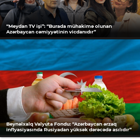
“Meydan TV işi”: “Burada mühakimə olunan
Azərbaycan cəmiyyətinin vicdanıdır”
Beynəlxalq Valyuta Fondu: “Azərbaycan ərzaq
inflyasiyasında Rusiyadan yüksək dərəcədə asılıdır”