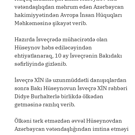
vətəndaşlıqdan məhrum edən Azərbaycan
hakimiyyətindən Avropa İnsan Hüquqları
Məhkəməsinə şikayət verib.
Hazırda İsveçrədə mühacirətdə olan
Hüseynov həbs ediləcəyindən
ehtiyatlanaraq, 10 ay İsveçrənin Bakıdakı
səfirliyində gizlənib.
İsveçrə XİN ilə uzunmüddətli danışıqlardan
sonra Bakı Hüseynovun İsveçrə XİN rəhbəri
Didye Burhalterlə birlikdə ölkədən
getməsinə razılıq verib.
Ölkəni tərk etməzdən əvvəl Hüseynovdan
Azərbaycan vətəndaşlığından imtina etməyi