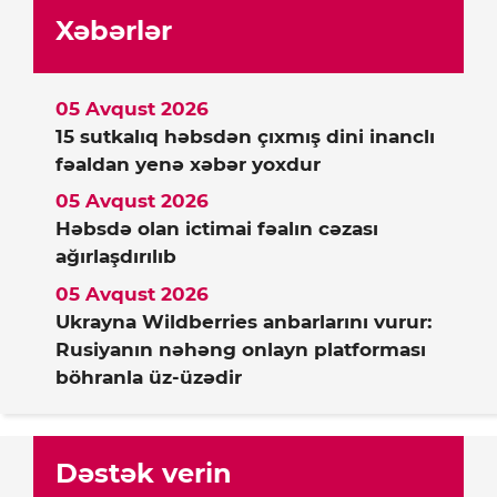
Xəbərlər
05 Avqust 2026
15 sutkalıq həbsdən çıxmış dini inanclı
fəaldan yenə xəbər yoxdur
05 Avqust 2026
Həbsdə olan ictimai fəalın cəzası
ağırlaşdırılıb
05 Avqust 2026
Ukrayna Wildberries anbarlarını vurur:
Rusiyanın nəhəng onlayn platforması
böhranla üz-üzədir
Dəstək verin