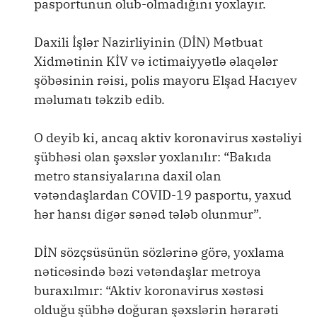
pasportunun olub-olmadığını yoxlayır.
Daxili İşlər Nazirliyinin (DİN) Mətbuat
Xidmətinin KİV və ictimaiyyətlə əlaqələr
şöbəsinin rəisi, polis mayoru Elşad Hacıyev
məlumatı təkzib edib.
O deyib ki, ancaq aktiv koronavirus xəstəliyi
şübhəsi olan şəxslər yoxlanılır: “Bakıda
metro stansiyalarına daxil olan
vətəndaşlardan COVID-19 pasportu, yaxud
hər hansı digər sənəd tələb olunmur”.
DİN sözçsüsünün sözlərinə görə, yoxlama
nəticəsində bəzi vətəndaşlar metroya
buraxılmır: “Aktiv koronavirus xəstəsi
olduğu şübhə doğuran şəxslərin hərarəti