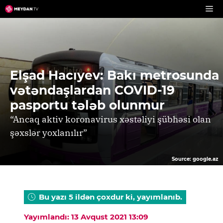
Skip
to
content
Elşad Hacıyev: Bakı metrosunda
vətəndaşlardan COVID-19
pasportu tələb olunmur
“Ancaq aktiv koronavirus xəstəliyi şübhəsi olan
şəxslər yoxlanılır”
Source: google.az
Bu yazı 5 ildən çoxdur ki, yayımlanıb.
Yayımlandı: 13 Avqust 2021 13:09