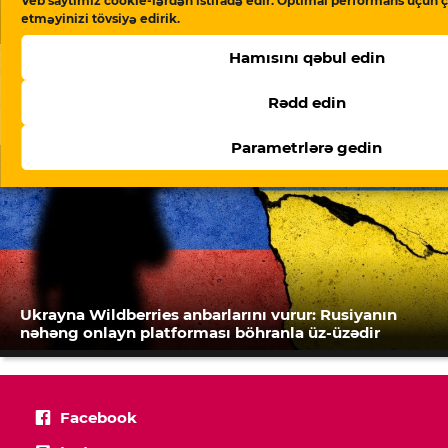
Veb saytımız cookie-lərdən istifadə edir. Optimal performans üçün ç
Həbsdə olan ictimai fəalın cəzası ağırlaşdırılıb
etməyinizi tövsiyə edirik.
Hamısını qəbul edin
Rədd edin
Parametrlərə gedin
Ukrayna Wildberries anbarlarını vurur: Rusiyanın
nəhəng onlayn platforması böhranla üz-üzədir
Facebook