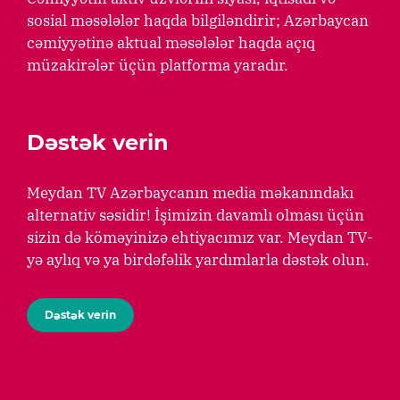
sosial məsələlər haqda bilgiləndirir; Azərbaycan
cəmiyyətinə aktual məsələlər haqda açıq
müzakirələr üçün platforma yaradır.
Dəstək verin
Meydan TV Azərbaycanın media məkanındakı
alternativ səsidir! İşimizin davamlı olması üçün
sizin də köməyinizə ehtiyacımız var. Meydan TV-
yə aylıq və ya birdəfəlik yardımlarla dəstək olun.
Dəstək verin