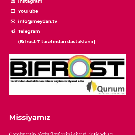
Instagram
YouTube
info@meydan.tv
Telegram
(Bifrost-T tərəfindən dəstəklənir)
Missiyamız
Cəmiyyətin aktiv üzvlərini siyasi, iqtisadi və