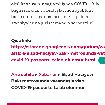
ölçülür və yalnız sağlamlığında COVID-19-la
bağlı risk olan vətəndaşlar metropolitenə
buraxılmır. Digər hallarda metropoliten
stansiyalarına giriş tamamilə sərbəstdir”.
Qısa link:
https://storage.googleapis.com/qurium/
article-elsad-haciyev-baki-metrosunda-ve
covid-19-pasportu-teleb-olunmur.html
Ana səhifə
▸
Xəbərlər
▸
Elşad Hacıyev:
Bakı metrosunda vətəndaşlardan
COVID-19 pasportu tələb olunmur