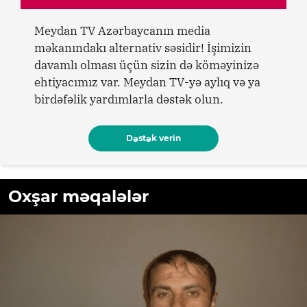
Meydan TV Azərbaycanın media
məkanındakı alternativ səsidir! İşimizin
davamlı olması üçün sizin də köməyinizə
ehtiyacımız var. Meydan TV-yə aylıq və ya
birdəfəlik yardımlarla dəstək olun.
Dəstək verin
Oxşar məqalələr