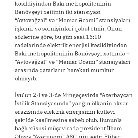
kəsildiyindən Bakı metropoliteninin
Bənövşəyi xəttinin iki stansiyası-
“Avtovağzal” və “Memar Əcəmi” stansiyaları
işləmir və sərnişinləri qəbul etmir. Onun
sözlərinə görə, bu gün saat 16:10
radələrində elektrik enerjisi kəsildiyindən
Bakı metropoliteninin Bənövşəyi xəttində –
“Avtovağzal” və “Memar Əcəmi” stansiyaları
arasında qatarların hərəkəti mümkün
olmayıb.
İyulun 2-i və 3-də Mingəçevirdə “Azərbaycan
İstilik Stansiyasında” yanğın ölkənin əksər
ərazisində elektrik enerjisinin kütləvi
şəkildə kəsilməsinə səbəb olub. Bununla
bağlı xüsusi müşavirədə prezident İlham
Əliyev “Azərenerji” ASC-nin sədri Etibar