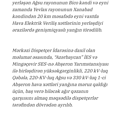
yerləşən Ağsu rayonunun Bico kəndi və eyni
zamanda Yevlax rayonunun Xanabad
kəndindən 20 km məsafədə eyni vaxtda
Hava Elektrik Veriliş xəttlərinin yerləşdiyi
ərazilərdə genişmiqyaslı yanğın törədilib.
Mərkəzi Dispetçer İdarəsinə daxil olan
məlumat əsasında, “Azərbaycan” İES və
Mingəçevir SES-nə Abşeron Yarımstansiyası
ilə birləşdirən yüksəkgərginlikli, 220 kV-luq
Qəbələ, 220-KV-luq Ağsu və 330 kV-luq 1-ci
Abşeron hava xəttləri yanğına məruz qaldığı
üçün, baş verə biləcək ağır qəzanın
qarşıısını almaq məqsədilə dispetçerlər
tərəfindən dövrədən ayrılıb.