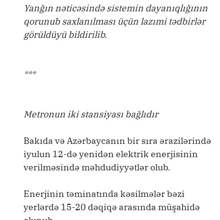
Yanğın nəticəsində sistemin dayanıqlığının
qorunub saxlanılması üçün lazımi tədbirlər
görüldüyü bildirilib.
***
Metronun iki stansiyası bağlıdır
Bakıda və Azərbaycanın bir sıra ərazilərində
iyulun 12-də yenidən elektrik enerjisinin
verilməsində məhdudiyyətlər olub.
Enerjinin təminatında kəsilmələr bəzi
yerlərdə 15-20 dəqiqə arasında müşahidə