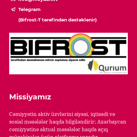
Telegram
(Bifrost-T tərəfindən dəstəklənir)
Missiyamız
Cəmiyyətin aktiv üzvlərini siyasi, iqtisadi və
sosial məsələlər haqda bilgiləndirir; Azərbaycan
cəmiyyətinə aktual məsələlər haqda açıq
müzakirələr üçün platforma yaradır.