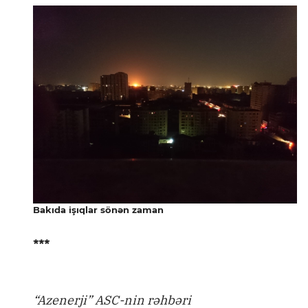
Bakıda işıqlar sönən zaman
***
“Azenerji” ASC-nin rəhbəri