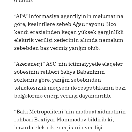
olunub.
“APA” informasiya agentliyinin məlumatına
görə, kəsintilərə səbəb Ağsu rayonu Bico
kəndi ərazisindən keçən yüksək gərginlikli
elektrik verilişi xətlərinin altında naməlum
səbəbdən baş vermiş yanğın olub.
“Azərenerji” ASC-nin ictimaiyyətlə əlaqələr
şöbəsinin rəhbəri Yəhya Babanlının
sözlərinə görə, yanğın səbəbindən
təhlükəsizlik məqsədi ilə respublikanın bəzi
bölgələrinə enerji verilişi dayandırılıb.
“Bakı Metropoliteni”nin mətbuat xidmətinin
rəhbəri Bəxtiyar Məmmədov bildirib ki,
hazırda elektrik enerjisinin verilişi