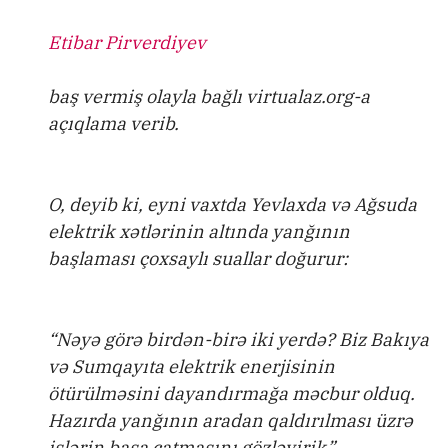
Etibar Pirverdiyev
baş vermiş olayla bağlı virtualaz.org-a
açıqlama verib.
O, deyib ki, eyni vaxtda Yevlaxda və Ağsuda
elektrik xətlərinin altında yanğının
başlaması çoxsaylı suallar doğurur:
“Nəyə görə birdən-birə iki yerdə? Biz Bakıya
və Sumqayıta elektrik enerjisinin
ötürülməsini dayandırmağa məcbur olduq.
Hazırda yanğının aradan qaldırılması üzrə
işlərin başa çatmasını gözləyirik”.