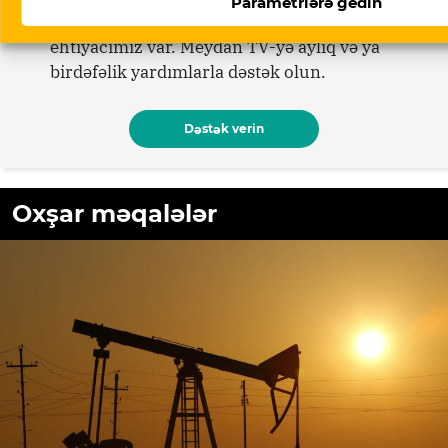
Parametrlərə gedin
davamlı olması üçün sizin də köməyinizə
ehtiyacımız var. Meydan TV-yə aylıq və ya
birdəfəlik yardımlarla dəstək olun.
Dəstək verin
Oxşar məqalələr