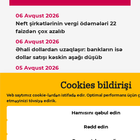
06 Avqust 2026
Neft şirkətlərinin vergi ödəmələri 22
faizdən çox azalıb
06 Avqust 2026
Əhali dollardan uzaqlaşır: bankların isə
dollar satışı kəskin aşağı düşüb
05 Avqust 2026
15 sutkalıq həbsdən çıxmış dini inanclı
Cookies bildirişi
fəaldan yenə xəbər yoxdur
Veb saytımız cookie-lərdən istifadə edir. Optimal performans üçün ç
etməyinizi tövsiyə edirik.
Dəstək verin
Hamısını qəbul edin
Rədd edin
Meydan TV Azərbaycanın media
məkanındakı alternativ səsidir! İşimizin