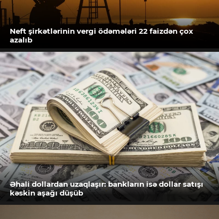
Neft şirkətlərinin vergi ödəmələri 22 faizdən çox
azalıb
Əhali dollardan uzaqlaşır: bankların isə dollar satışı
kəskin aşağı düşüb