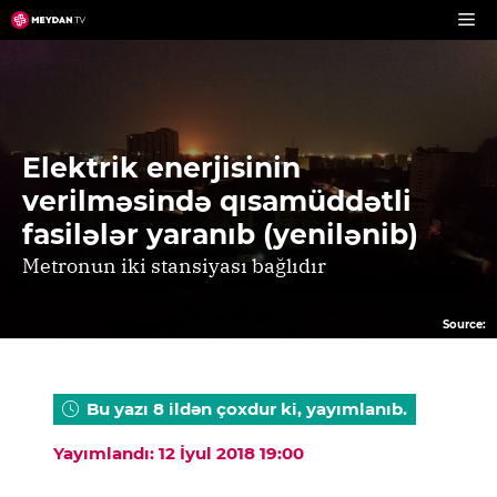
Skip
to
content
Elektrik enerjisinin
verilməsində qısamüddətli
fasilələr yaranıb (yenilənib)
Metronun iki stansiyası bağlıdır
Source:
Bu yazı 8 ildən çoxdur ki, yayımlanıb.
Yayımlandı: 12 İyul 2018 19:00