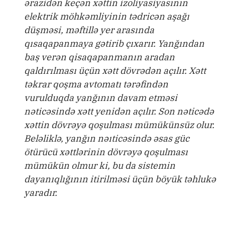
ərazidən keçən xəttin izoliyasiyasının
elektrik möhkəmliyinin tədricən aşağı
düşməsi, məftillə yer arasında
qısaqapanmaya gətirib çıxarır. Yanğından
baş verən qisaqapanmanın aradan
qaldırılması üçün xətt dövrədən açılır. Xətt
təkrar qoşma avtomatı tərəfindən
vurulduqda yanğının davam etməsi
nəticəsində xətt yenidən açılır. Son nəticədə
xəttin dövrəyə qoşulması mümükünsüz olur.
Beləliklə, yanğın nəıticəsində əsas güc
ötürücü xəttlərinin dövrəyə qoşulması
mümükün olmur ki, bu da sistemin
dayanıqlığının itirilməsi üçün böyük təhlukə
yaradır.