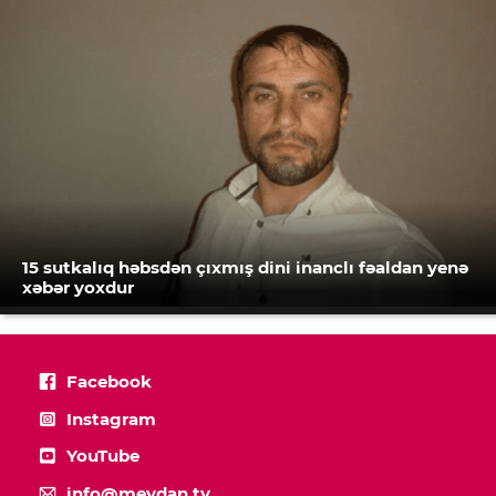
15 sutkalıq həbsdən çıxmış dini inanclı fəaldan yenə
xəbər yoxdur
Facebook
Instagram
YouTube
info@meydan.tv