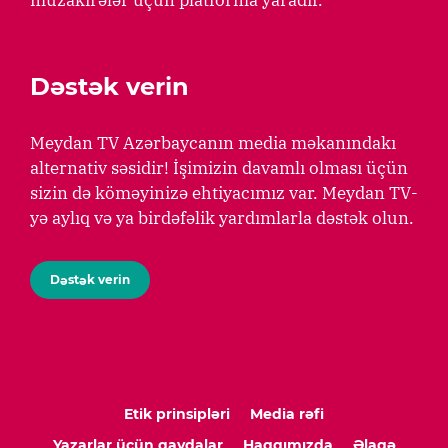
Dəstək verin
Meydan TV Azərbaycanın media məkanındakı
alternativ səsidir! İşimizin davamlı olması üçün
sizin də köməyinizə ehtiyacımız var. Meydan TV-
yə aylıq və ya birdəfəlik yardımlarla dəstək olun.
Dəstək verin
Etik prinsipləri
Media rəfi
Yazarlar üçün qaydalar
Haqqımızda
Əlaqə