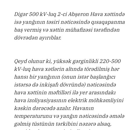
Digər 500 kV-luq 2-ci Abşeron Hava xəttində
isə yanğının təsiri nəticəsində qısaqapanma
baş vermiş və xəttin mühafizəsi tərəfindən
dövrədən ayırıblar.
Qeyd olunur ki, yüksək gərginlikli 220-500
kV-luq hava xətlərin altında törədilmiş hər
hansı bir yanğının (onun istər başlanğıcı
istərsə də inkişafı dövründə) nəticəsində
hava xəttinin məftilləri ilə yer arasındakı
hava izoliyasiyasının elektrik möhkəmliyini
kəskin dərəcədə azalır. Havanın
temperaturunu və yanğın nəticəsində əmələ
gəlmiş tüstünün tərkibini nəzərə alsaq,