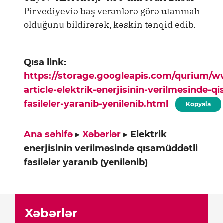
Pirvediyeviə baş verənlərə görə utanmalı
olduğunu bildirərək, kəskin tənqid edib.
Qısa link:
https://storage.googleapis.com/qurium/
article-elektrik-enerjisinin-verilmesinde-q
fasileler-yaranib-yenilenib.html
Kopyala
Ana səhifə
▸
Xəbərlər
▸
Elektrik
enerjisinin verilməsində qısamüddətli
fasilələr yaranıb (yenilənib)
Xəbərlər