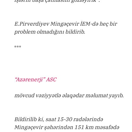
E.Pirverdiyev Mingəçevir İEM-də heç bir
problem olmadığını bildirib.
***
“Azərenerji” ASC
mövcud vəziyyətlə əlaqədar məlumat yayıb.
Bildirilib ki, saat 15-30 radələrində
Mingəçevir şəhərindən 151 km məsafədə