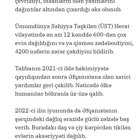
çevrildiyi, insanların ölən yaxınlarını
dağıntılar altından çıxardığı əks olunub.
Ümumdünya Səhiyyə Təşkilatı (ÜST) Herat
vilayətində ən azı 12 kənddə 600-dən çox
evin dağıldığını və ya qismən zədələndiyini,
4200 nəfərin zərər çəkdiyini bildirib.
Talibanın 2021-ci ildə hakimiyyətə
qayıdışından sonra Əfqanıstana olan xarici
yardımlar geri çəkilib. Nəticədə ölkə
humanitar böhranla üz-üzə qalib.
2022-ci ilin iyununda da Əfqanıstanın
şərqindəki dağlıq ərazidə güclü zəlzələ baş
verib. Buradakı daş və çiy kərpicdən tikilən
evlərin əksəriyyəti dağılıb.