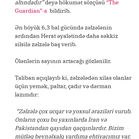
altındadır”
deyə hökumət sözçüsü
“The
Guardian”-a
bildirib.
Ən böyük 6,3 bal gücündə zəlzələnin
ardından Herat əyalətində daha səkkiz
silsilə zəlzələ baş verib.
Ölənlərin sayının artacağı gözlənilir.
Taliban açıqlayıb ki, zəlzələdən xilas olanlar
üçün yemək, paltar, çadır və dərman
lazımdır:
“Zəlzələ çox ucqar və yoxsul əraziləri vurub.
Onların çoxu bu yaxınlarda İran və
Pakistandan qayıdan qaçqınlardır. Bizim
mütləq beynəlxalq yardıma ehtiyacımız var.