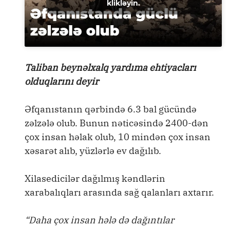
klikləyin.
Taliban beynəlxalq yardıma ehtiyacları
olduqlarını deyir
Əfqanıstanın qərbində 6.3 bal gücündə
zəlzələ olub. Bunun nəticəsində 2400-dən
çox insan həlak olub, 10 mindən çox insan
xəsarət alıb, yüzlərlə ev dağılıb.
Xilasedicilər dağılmış kəndlərin
xarabalıqları arasında sağ qalanları axtarır.
“Daha çox insan hələ də dağıntılar