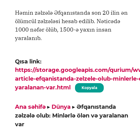
Həmin zəlzələ Əfqanıstanda son 20 ilin ən
ölümcül zəlzələsi hesab edilib. Nəticədə
1000 nəfər ölüb, 1500-ə yaxın insan
yaralanıb.
Qısa link:
https://storage.googleapis.com/qurium/
article-efqanistanda-zelzele-olub-minlerle-
yaralanan-var.html
Kopyala
Ana səhifə
▸
Dünya
▸
Əfqanıstanda
zəlzələ olub: Minlərlə ölən və yaralanan
var