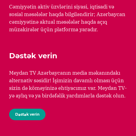
Cəmiyyətin aktiv üzvlərini siyasi, iqtisadi və
sosial məsələlər haqda bilgiləndirir; Azərbaycan
cəmiyyətinə aktual məsələlər haqda açıq
müzakirələr üçün platforma yaradır.
Dəstək verin
Meydan TV Azərbaycanın media məkanındakı
alternativ səsidir! İşimizin davamlı olması üçün
sizin də köməyinizə ehtiyacımız var. Meydan TV-
yə aylıq və ya birdəfəlik yardımlarla dəstək olun.
Dəstək verin