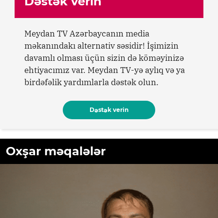
Dəstək verin
Meydan TV Azərbaycanın media
məkanındakı alternativ səsidir! İşimizin
davamlı olması üçün sizin də köməyinizə
ehtiyacımız var. Meydan TV-yə aylıq və ya
birdəfəlik yardımlarla dəstək olun.
Dəstək verin
Oxşar məqalələr