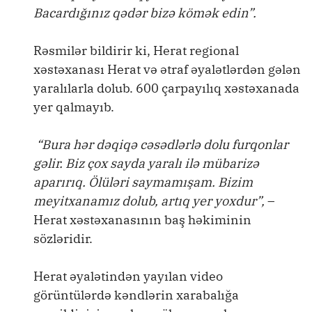
Bacardığınız qədər bizə kömək edin”.
Rəsmilər bildirir ki, Herat regional
xəstəxanası Herat və ətraf əyalətlərdən gələn
yaralılarla dolub. 600 çarpayılıq xəstəxanada
yer qalmayıb.
“Bura hər dəqiqə cəsədlərlə dolu furqonlar
gəlir. Biz çox sayda yaralı ilə mübarizə
aparırıq. Ölüləri saymamışam. Bizim
meyitxanamız dolub, artıq yer yoxdur”,
–
Herat xəstəxanasının baş həkiminin
sözləridir.
Herat əyalətindən yayılan video
görüntülərdə kəndlərin xarabalığa