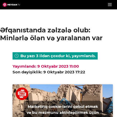
Skip
to
content
Əfqanıstanda zəlzələ olub:
Minlərlə ölən və yaralanan var
Bu yazı 3 ildən çoxdur ki, yayımlanıb.
Yayımlandı: 9 Oktyabr 2023 11:00
Son dəyişiklik: 9 Oktyabr 2023 17:22
Marketinq cookie-lərini qəbul etmək
və bu məzmunu aktivləşdirmək üçün