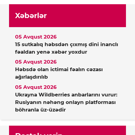
Xəbərlər
05 Avqust 2026
15 sutkalıq həbsdən çıxmış dini inanclı
fəaldan yenə xəbər yoxdur
05 Avqust 2026
Həbsdə olan ictimai fəalın cəzası
ağırlaşdırılıb
05 Avqust 2026
Ukrayna Wildberries anbarlarını vurur:
Rusiyanın nəhəng onlayn platforması
böhranla üz-üzədir