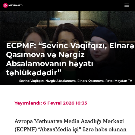
Skip
to
content
ECPMF: “Sevinc Vaqifqızı, Elnarə
Qasımova və Nərgiz
Absalamovanın həyatı
təhlükədədir”
Sevinc Vaqifqızı, Nərgiz Absalamova, Elnarə Qasımova. Foto: Meydan TV
Yayımlandı: 6 Fevral 2026 16:35
Avropa Mətbuat və Media Azadlığı Mərkəzi
(ECPMF) “AbzasMedia işi” üzrə həbs olunan