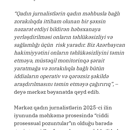
“Qadın jurnalistlərin qadın məhbusla bağlı
zorakılıqda ittiham olunan bir şəxsin
nəzarət etdiyi bildirən həbsxanaya
yerləşdirilməsi onların təhlükəsizliyi və
sağlamlığı üçün risk yaradır. Biz Azərbaycan
hakimiyyətini onların təhlükəsizliyini təmin
etməyə, müstəqil monitorinqə şərait
yaratmağa və zorakılıqla bağlı bütün
iddiaların operativ və qərəzsiz şəkildə
araşdırılmasını təmin etməyə çağırırıq”,
–
deyə mərkəz bəyanatda qeyd edib.
Mərkəz qadın jurnalistlərin 2025-ci ilin
iyununda məhkəmə prosesində “ciddi
prosessual pozuntular”ın olduğu barədə