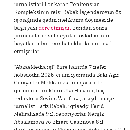
jurnalistləri Lənkəran Penitensiar
Kompleksinin rəisi Babək İsgəndərovun öz
iş otağında qadın məhkumu döyməsi ilə
bağlı yazı
dərc etmişdi.
Bundan sonra
jurnalistlərin valideynləri övladlarının
həyatlarından narahat olduqlarını qeyd
etmişdilər.
“AbzasMedia işi” üzrə hazırda 7 nəfər
həbsdədir. 2025-ci ilin iyununda Bakı Ağır
Cinayətlər Məhkəməsinin qərarı ilə
qurumun direktoru Ülvi Həsənli, baş
redaktoru Sevinc Vaqifqızı, araşdırmaçı-
jurnalist Hafiz Babalı, iqtisadçı Fərid
Mehralızadə 9 il, reportyorlar Nərgiz
Absalamova və Elnarə Qasımova 8 il,
direktor müavini Məhəmməd Kekalov isə 7 il