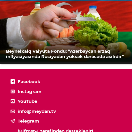
Beynəlxalq Valyuta Fondu: “Azərbaycan ərzaq
inflyasiyasında Rusiyadan yüksək dərəcədə asılıdır”
Facebook
Instagram
YouTube
info@meydan.tv
Telegram
(Bifrost-T tərəfindən dəstəklənir)