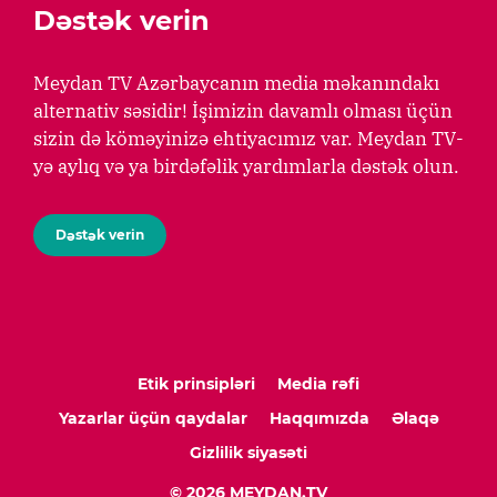
Dəstək verin
Meydan TV Azərbaycanın media məkanındakı
alternativ səsidir! İşimizin davamlı olması üçün
sizin də köməyinizə ehtiyacımız var. Meydan TV-
yə aylıq və ya birdəfəlik yardımlarla dəstək olun.
Dəstək verin
Etik prinsipləri
Media rəfi
Yazarlar üçün qaydalar
Haqqımızda
Əlaqə
Gizlilik siyasəti
© 2026 MEYDAN.TV