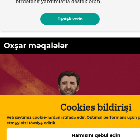
birdəfəlik yardımlarla dəstək olun.
Dəstək verin
Oxşar məqalələr
Cookies bildirişi
Veb saytımız cookie-lərdən istifadə edir. Optimal performans üçün ç
etməyinizi tövsiyə edirik.
Hamısını qəbul edin