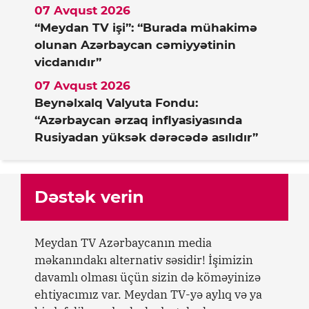
07 Avqust 2026
“Meydan TV işi”: “Burada mühakimə
olunan Azərbaycan cəmiyyətinin
vicdanıdır”
07 Avqust 2026
Beynəlxalq Valyuta Fondu:
“Azərbaycan ərzaq inflyasiyasında
Rusiyadan yüksək dərəcədə asılıdır”
Dəstək verin
Meydan TV Azərbaycanın media
məkanındakı alternativ səsidir! İşimizin
davamlı olması üçün sizin də köməyinizə
ehtiyacımız var. Meydan TV-yə aylıq və ya