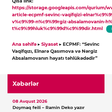
Qısa link:
https://storage.googleapis.com/qurium/
article-ecpmf-sevinc-vaqifqizi-elnar%c9%
v%c9%99-n%c9%99rgiz-absalamovanin-h%
t%c9%99hluk%c9%99d%c9%99dir.html
Ana səhifə
▸
Siyasət
▸
ECPMF: “Sevinc
Vaqifqızı, Elnarə Qasımova və Nərgiz
Absalamovanın həyatı təhlükədədir”
Xəbərlər
08 Avqust 2026
Doymaq feili – Ramin Deko yazır