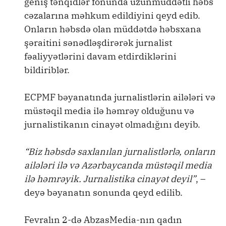
geniş tənqidlər fonunda uzunmüddətli həbs
cəzalarına məhkum edildiyini qeyd edib.
Onların həbsdə olan müddətdə həbsxana
şəraitini sənədləşdirərək jurnalist
fəaliyyətlərini davam etdirdiklərini
bildiriblər.
ECPMF bəyanatında jurnalistlərin ailələri və
müstəqil media ilə həmrəy olduğunu və
jurnalistikanın cinayət olmadığını deyib.
“Biz həbsdə saxlanılan jurnalistlərlə, onların
ailələri ilə və Azərbaycanda müstəqil media
ilə həmrəyik. Jurnalistika cinayət deyil”
, –
deyə bəyanatın sonunda qeyd edilib.
Fevralın 2-də AbzasMedia-nın qadın