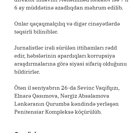
6 ay müddətinə azadlıqdan məhrum edilib.
Onlar qaçaqmalçılıq və digər cinayətlərdə
təqsirli biliniblər.
Jurnalistlər irəli sürülən ittihamları rədd
edir, həbslərinin apardıqları korrupsiya
araşdırmalarına görə siyasi sifariş olduğunu
bildirirlər.
Ötən il sentyabrın 26-da Sevinc Vaqifqızı,
Elnarə Qasımova, Nərgiz Absalamova
Lənkəranın Qurumba kəndində yerləşən
Penitensiar Kompleksə köçürülüb.