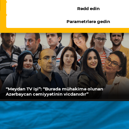
Doymaq feili – Ramin Deko yazır
Rədd edin
Parametrlərə gedin
“Meydan TV işi”: “Burada mühakimə olunan
Azərbaycan cəmiyyətinin vicdanıdır”