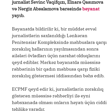
jurnalist Sevinc Vaqifqızı, Elnarə Qasımova
və Nərgiz Absalamova barəsində
bəyanat
yayıb.
Bəyanatda bildirilir ki, bir müddət əvvəl
jurnalistlərin saxlanıldığı Lənkəran
Penitensiar Kompleksində məhbuslara qarşı
zorakılıq hallarının yayılmasından sonra
ailələri övladları üçün narahat olduqlarını
qeyd ediblər. Mərkəz bəyanatda müəssisə
rəhbərinin bir qadın məhbusa qarşı fiziki
zorakılıq göstərməsi iddiasından bəhs edib.
ECPMF qeyd edir ki, jurnalistlarin zorakılıq
göstərən müəssisə rəhbərliyi ilə eyni
həbsxanada olması onların həyatı üçün ciddi
təhlükə yaradır.