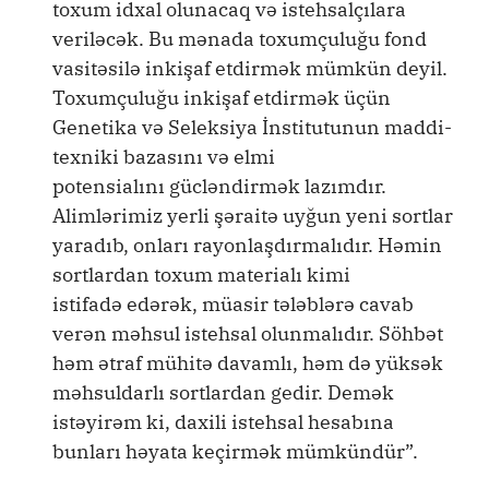
toxum idxal olunacaq və istehsalçılara
veriləcək. Bu mənada toxumçuluğu fond
vasitəsilə inkişaf etdirmək mümkün deyil.
Toxumçuluğu inkişaf etdirmək üçün
Genetika və Seleksiya İnstitutunun maddi-
texniki bazasını və elmi
potensialını gücləndirmək lazımdır.
Alimlərimiz yerli şəraitə uyğun yeni sortlar
yaradıb, onları rayonlaşdırmalıdır. Həmin
sortlardan toxum materialı kimi
istifadə edərək, müasir tələblərə cavab
verən məhsul istehsal olunmalıdır. Söhbət
həm ətraf mühitə davamlı, həm də yüksək
məhsuldarlı sortlardan gedir. Demək
istəyirəm ki, daxili istehsal hesabına
bunları həyata keçirmək mümkündür”.