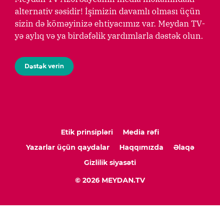
alternativ səsidir! İşimizin davamlı olması üçün
sizin də köməyinizə ehtiyacımız var. Meydan TV-
yə aylıq və ya birdəfəlik yardımlarla dəstək olun.
Dəstək verin
Etik prinsipləri
Media rəfi
Yazarlar üçün qaydalar
Haqqımızda
Əlaqə
Gizlilik siyasəti
© 2026 MEYDAN.TV