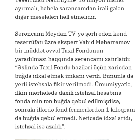
ayırmalı, habelə sərəncamdan irəli gələn
digər məsələləri həll etməlidir.
Sərəncamı Meydan TV-yə şərh edən kənd
təsərrüfatı üzrə ekspert Vahid Məhərrəmov
bir müddət əvvəl Taxıl Fondunun
yaradılması haqqında sərəncamı xatırlatdı:
“Əslində Taxıl Fondu bəziləri üçün xaricdən
buğda idxal etmək imkanı verdi. Bununla da
yerli istehsala fikir verilmədi. Ümumiyyətlə,
ilkin mərhələdə daxili istehsal hesabına
fonda min ton buğda qəbul edilmişdisə,
sonrakı illərdə fond fermerlərdən 1 kiloqram
da buğda qəbul etmədi. Nəticədə idxal artdı,
istehsal isə azaldı”.