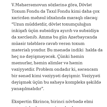
V.Məhərrəmovun sözlərinə görə, Dövlət
Toxum Fondu da Taxıl Fondu kimi daha çox
xaricdən məhsul idxalında maraqlı olacaq:
“Uzun müddətdir, dövlət toxumçuluğun
inkişafı üçün subsidiya ayırıb və subsidiya
da xərclənib. Amma bu gün Azərbaycanda
müasir tələblərə cavab verən toxum
materialı yoxdur. Bu mənada indiki halda da
heç nə dəyişməyəcək. Çünki həmin
məmurlar, həmin alimlər və həmin
vəziyyətdir. Problem ondadır ki, sərəncam
bir sənəd kimi vəziyyəti dəyişmir. Vəziyyəti
dəyişmək üçün bu sahəyə kompleks şəkildə
yanaşılmalıdır”.
Ekspertin fikrincə, birinci növbədə elmi