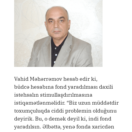
Vahid Məhərrəmov hesab edir ki,
büdcə hesabına fond yaradılması daxili
istehsalın stimullaşdırılmasına
istiqamətlənməlidir. “Biz uzun müddətdir
toxumçuluqda ciddi problemin olduğunu
deyirik. Bu, o demək deyil ki, indi fond
yaradılsın. Əlbəttə, yenə fonda xaricdən