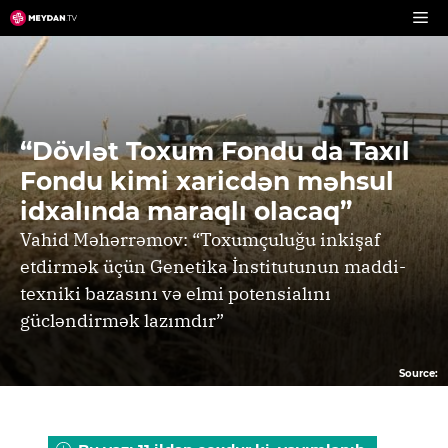
Skip
to
content
“Dövlət Toxum Fondu da Taxıl
Fondu kimi xaricdən məhsul
idxalında maraqlı olacaq”
Vahid Məhərrəmov: “Toxumçuluğu inkişaf
etdirmək üçün Genetika İnstitutunun maddi-
texniki bazasını və elmi potensialını
gücləndirmək lazımdır”
Source: