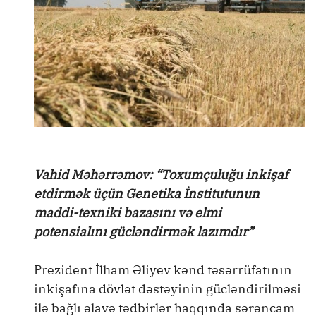
Vahid Məhərrəmov: “Toxumçuluğu inkişaf
etdirmək üçün Genetika İnstitutunun
maddi-texniki bazasını və elmi
potensialını gücləndirmək lazımdır”
Prezident İlham Əliyev kənd təsərrüfatının
inkişafına dövlət dəstəyinin gücləndirilməsi
ilə bağlı əlavə tədbirlər haqqında sərəncam