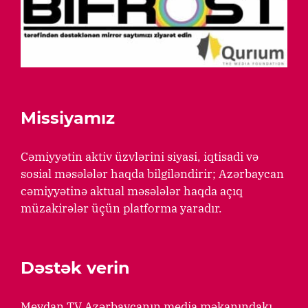
Missiyamız
Cəmiyyətin aktiv üzvlərini siyasi, iqtisadi və
sosial məsələlər haqda bilgiləndirir; Azərbaycan
cəmiyyətinə aktual məsələlər haqda açıq
müzakirələr üçün platforma yaradır.
Dəstək verin
Meydan TV Azərbaycanın media məkanındakı