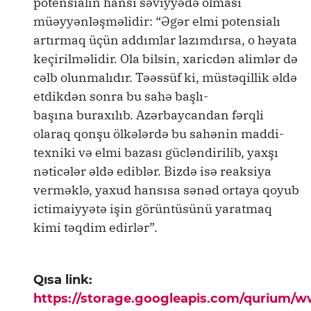
potensialın hansı səviyyədə olması
müəyyənləşməlidir: “Əgər elmi potensialı
artırmaq üçün addımlar lazımdırsa, o həyata
keçirilməlidir. Ola bilsin, xaricdən alimlər də
cəlb olunmalıdır. Təəssüf ki, müstəqillik əldə
etdikdən sonra bu sahə başlı-
başına buraxılıb. Azərbaycandan fərqli
olaraq qonşu ölkələrdə bu sahənin maddi-
texniki və elmi bazası gücləndirilib, yaxşı
nəticələr əldə ediblər. Bizdə isə reaksiya
verməklə, yaxud hansısa sənəd ortaya qoyub
ictimaiyyətə işin görüntüsünü yaratmaq
kimi təqdim edirlər”.
Qısa link:
https://storage.googleapis.com/qurium/