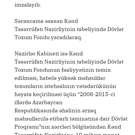
imzalayıb.
Sərəncama əsasən Kənd
Təsərrüfatı Nazirliyinin tabeliyində Dövlət
Toxum Fondu yaradılacaq.
Nazirlər Kabineti isə Kənd
Təsərrüfatı Nazirliyinin tabeliyində Dövlət
Toxum Fondunun fəaliyyətinin təmin
edilməsi, habelə yüksək məhsuldar
toxumların istehsalının vətədarükünün
həyata keçirilməsi üçün “2008-2015-ci
illərdə Azərbaycan
Respublikasında əhalinin ərzaq
məhsullarıilə etibarlı təminatına dair Dövlət
Proqramı”nın xərcləri bölgüsündən Kənd
Təsərrüfatı Nazirliyinə 10 milyon manat