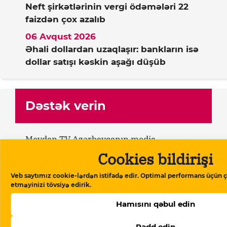
Neft şirkətlərinin vergi ödəmələri 22
faizdən çox azalıb
06 Avqust 2026
Əhali dollardan uzaqlaşır: bankların isə
dollar satışı kəskin aşağı düşüb
Dəstək verin
Meydan TV Azərbaycanın media
məkanındakı alternativ səsidir! İşimizin
Cookies bildirişi
davamlı olması üçün sizin də köməyinizə
Veb saytımız cookie-lərdən istifadə edir. Optimal performans üçün ç
ehtiyacımız var. Meydan TV-yə aylıq və ya
etməyinizi tövsiyə edirik.
birdəfəlik yardımlarla dəstək olun.
Hamısını qəbul edin
Dəstək verin
Rədd edin