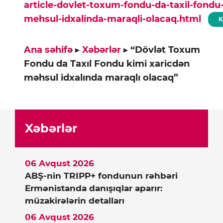
article-dovlet-toxum-fondu-da-taxil-fondu
mehsul-idxalinda-maraqli-olacaq.html
K
Ana səhifə
▸
Xəbərlər
▸
“Dövlət Toxum
Fondu da Taxıl Fondu kimi xaricdən
məhsul idxalında maraqlı olacaq”
Xəbərlər
06 Avqust 2026
ABŞ-nin TRIPP+ fondunun rəhbəri
Ermənistanda danışıqlar aparır:
müzakirələrin detalları
06 Avqust 2026