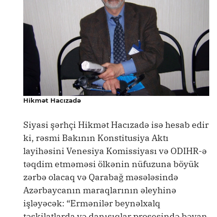
Hikmət Hacızadə
Siyasi şərhçi Hikmət Hacızadə isə hesab edir
ki, rəsmi Bakının Konstitusiya Aktı
layihəsini Venesiya Komissiyası və ODIHR-ə
təqdim etməməsi ölkənin nüfuzuna böyük
zərbə olacaq və Qarabağ məsələsində
Azərbaycanın maraqlarının əleyhinə
işləyəcək: “Ermənilər beynəlxalq
təşkilatlarda və danışıqlar prosesində bəyan