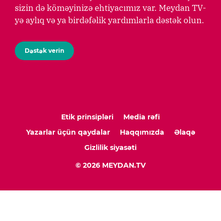
sizin də köməyinizə ehtiyacımız var. Meydan TV-
yə aylıq və ya birdəfəlik yardımlarla dəstək olun.
Dəstək verin
Etik prinsipləri
Media rəfi
Yazarlar üçün qaydalar
Haqqımızda
Əlaqə
Gizlilik siyasəti
© 2026 MEYDAN.TV