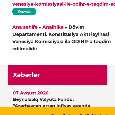
venesiya-komissiyasi-ile-odihr-e-teqdim-ed
Kopyala
Ana səhifə
▸
Analitika
▸
Dövlət
Departamenti: Konstitusiya Aktı layihəsi
Venesiya Komissiyası ilə ODIHR-ə təqdim
edilməlidir
Xəbərlər
07 Avqust 2026
Beynəlxalq Valyuta Fondu:
“Azərbaycan ərzaq inflyasiyasında
Rusiyadan yüksək dərəcədə asılıdır”