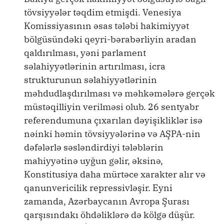
tövsiyyələr təqdim etmişdi. Venesiya
Komissiyasının əsas tələbi hakimiyyət
bölgüsündəki qeyri-bərabərliyin aradan
qaldırılması, yəni parlament
səlahiyyətlərinin artırılması, icra
strukturunun səlahiyyətlərinin
məhdudlaşdırılması və məhkəmələrə gerçək
müstəqilliyin verilməsi olub. 26 sentyabr
referendumuna çıxarılan dəyişikliklər isə
nəinki həmin tövsiyyələrinə və AŞPA-nin
dəfələrlə səsləndirdiyi tələblərin
mahiyyətinə uyğun gəlir, əksinə,
Konstitusiya daha mürtəce xarakter alır və
qanunvericilik repressivləşir. Eyni
zamanda, Azərbaycanın Avropa Şurası
qarşısındakı öhdəliklərə də kölgə düşür.