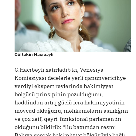
Gültəkin Hacıbəyli
G.Hacıbəyli xatırladıb ki, Venesiya
Komissiyası dəfələrlə yerli qanunvericiliyə
verdiyi ekspert rəylərində hakimiyyət
bölgüsü prinsipinin pozulduğunu,
həddindən artıq güclü icra hakimiyyətinin
mövcud olduğunu, məhkəmələrin asılılığını
və çox zəif, qeyri-funksional parlamentin
olduğunu bildirib: “Bu baxımdan rəsmi
Bakıya gerçək hakimiyyət bölgüsüylə bağlı