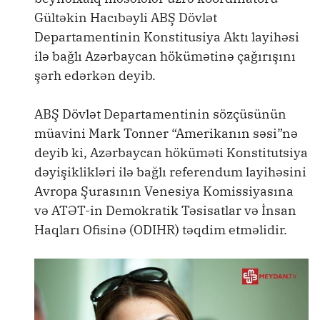
Gültəkin Hacıbəyli ABŞ Dövlət
Departamentinin Konstitusiya Aktı layihəsi
ilə bağlı Azərbaycan hökümətinə çağırışını
şərh edərkən deyib.
ABŞ Dövlət Departamentinin sözçüsünün
müavini Mark Tonner “Amerikanın səsi”nə
deyib ki, Azərbaycan höküməti Konstitutsiya
dəyişiklikləri ilə bağlı referendum layihəsini
Avropa Şurasının Venesiya Komissiyasına
və ATƏT-in Demokratik Təsisatlar və İnsan
Haqları Ofisinə (ODIHR) təqdim etməlidir.