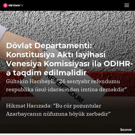
Skip
to
content
Dövlət Departamenti:
Konstitusiya Aktı layihəsi
Venesiya Komissiyası ilə ODIHR-
ə təqdim edilməlidir
Gültəkin Hacıbəyli: ”26 sentyabr refendumu
respublika üsul-idarəsindən imtina deməkdir”
Hikmət Hacızadə: ”Bu cür pozuntular
Azərbaycanın nüfuzuna böyük zərbədir”
Source: