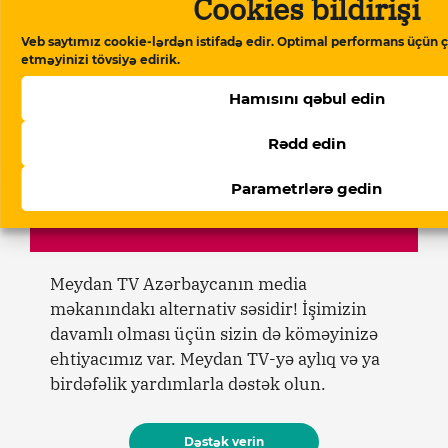
Cookies bildirişi
07 Avqust 2026
Veb saytımız cookie-lərdən istifadə edir. Optimal performans üçün ç
Bəhruz Həsənli Ukraynada 30 sutka
etməyinizi tövsiyə edirik.
həbs edilib
Hamısını qəbul edin
07 Avqust 2026
Bəhruz Səmədovun səhhəti ağırlaşıb
Rədd edin
Parametrlərə gedin
Dəstək verin
Meydan TV Azərbaycanın media
məkanındakı alternativ səsidir! İşimizin
davamlı olması üçün sizin də köməyinizə
ehtiyacımız var. Meydan TV-yə aylıq və ya
birdəfəlik yardımlarla dəstək olun.
Dəstək verin