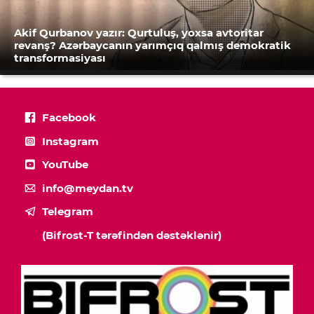
Akif Qurbanov yazır: Qurtuluş, yoxsa avtoritar
revanş? Azərbaycanın yarımçıq qalmış demokratik
transformasiyası
Facebook
Instagram
YouTube
info@meydan.tv
Telegram
(Bifrost-T tərəfindən dəstəklənir)