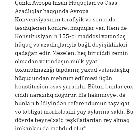
Çünki Avropa İnsan Hüquqları və Əsas
Azadlıqlar haqqında Avropa
Konvensiyasının tərəfiyik və sənəddə
təsdiqlənən konkret hüquqlar var. Həm də
Konstitusiyanın 155-ci maddəsi vətəndaş
hüquq və azadlıqlarıyla bağlı dəyişiklikləri
qadağan edir. Məsələn, heç bir ciddi zəmin
olmadan vətəndaşın mülkiyyət
toxunulmazlığı tapdanır, yaxud vətəndaşlıq
hüququndan məhrum edilməsi üçün
konstitusion əsas yaradılır. Bütün bunlar çox
ciddi narazılıq doğurur. Elə hakimiyyət də
bunları bildiyindən referendumun təşviqat
və təbliğat mərhələsini yay aylarına saldı. Bu
dövrdə beynəlxalq təşkilatlardan rəy almaq
imkanları da məhdud olur”.