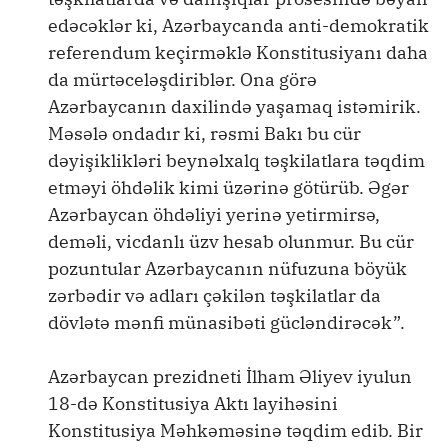
edəcəklər ki, Azərbaycanda anti-demokratik
referendum keçirməklə Konstitusiyanı daha
da mürtəceləşdiriblər. Ona görə
Azərbaycanın daxilində yaşamaq istəmirik.
Məsələ ondadır ki, rəsmi Bakı bu cür
dəyişiklikləri beynəlxalq təşkilatlara təqdim
etməyi öhdəlik kimi üzərinə götürüb. Əgər
Azərbaycan öhdəliyi yerinə yetirmirsə,
deməli, vicdanlı üzv hesab olunmur. Bu cür
pozuntular Azərbaycanın nüfuzuna böyük
zərbədir və adları çəkilən təşkilatlar da
dövlətə mənfi münasibəti gücləndirəcək”.
Azərbaycan prezidneti İlham Əliyev iyulun
18-də Konstitusiya Aktı layihəsini
Konstitusiya Məhkəməsinə təqdim edib. Bir