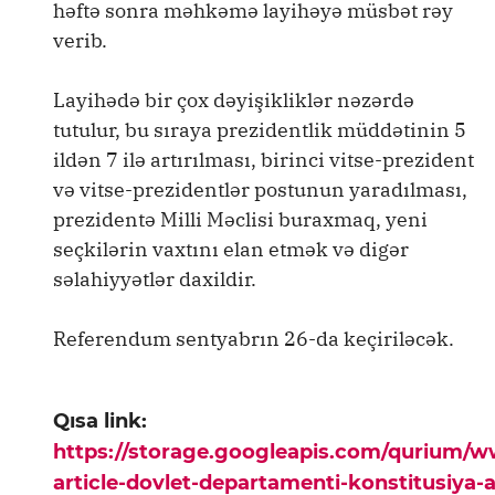
həftə sonra məhkəmə layihəyə müsbət rəy
verib.
Layihədə bir çox dəyişikliklər nəzərdə
tutulur, bu sıraya prezidentlik müddətinin 5
ildən 7 ilə artırılması, birinci vitse-prezident
və vitse-prezidentlər postunun yaradılması,
prezidentə Milli Məclisi buraxmaq, yeni
seçkilərin vaxtını elan etmək və digər
səlahiyyətlər daxildir.
Referendum sentyabrın 26-da keçiriləcək.
Qısa link:
https://storage.googleapis.com/qurium/
article-dovlet-departamenti-konstitusiya-ak