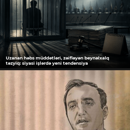
Uzanan həbs müddətləri, zəifləyən beynəlxalq
təzyiq: siyasi işlərdə yeni tendensiya