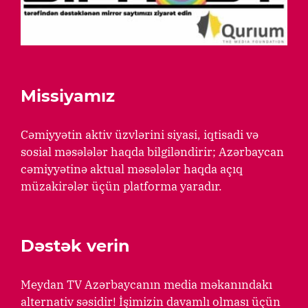
Missiyamız
Cəmiyyətin aktiv üzvlərini siyasi, iqtisadi və
sosial məsələlər haqda bilgiləndirir; Azərbaycan
cəmiyyətinə aktual məsələlər haqda açıq
müzakirələr üçün platforma yaradır.
Dəstək verin
Meydan TV Azərbaycanın media məkanındakı
alternativ səsidir! İşimizin davamlı olması üçün