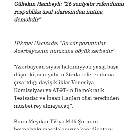
Gültəkin Hacıbəyli: ”26 sentyabr refendumu
respublika üsul-idarəsindən imtina
deməkdir”
Hikmət Hacızadə: ”Bu cür pozuntular
Azərbaycanın nüfuzuna böyük zərbədir”
“Azərbaycan siyasi hakimiyyəti yaxşı başa
düşür ki, sentyabrın 26-da referenduma
çıxartdığı dəyişikliklər Venesiya
Komissiyası və ATƏT-in Demokratik
Təsisatlar və İnsan Haqları ofisi tərəfindən
müsbət rəy almayacaq”.
Bunu Meydan TV-yə Milli Şuranın
beynəlxalq məsələlər üzrə koordinatoru