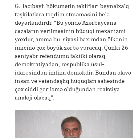
G.Hacıbəyli hökumətin təklifləri beynəlxalq
təşkilatlara təqdim etməməsini belə
dəyərləndirdi: “Bu yöndə Azərbaycana
cəzaların verilməsinin hüquqi mexanizmi
yoxdur, amma bu, siyasi baxımdan ölkənin
imicinə çox böyük zərbə vuracaq. Çünki 26
sentyabr refendumu faktiki olaraq
demokratiyadan, respublika üsul-
idarəsindən imtina deməkdir. Bundan əlavə
insan və vətəndaşlıq hüquqları sahəsində
çox ciddi geriləmə olduğundan reaksiya
analoji olacaq”.