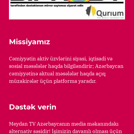
Missiyamız
Cəmiyyətin aktiv üzvlərini siyasi, iqtisadi və
sosial məsələlər haqda bilgiləndirir; Azərbaycan
cəmiyyətinə aktual məsələlər haqda açıq
müzakirələr üçün platforma yaradır.
Dəstək verin
Meydan TV Azərbaycanın media məkanındakı
alternativ səsidir! İşimizin davamlı olması üçün