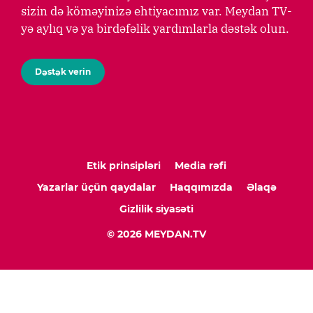
sizin də köməyinizə ehtiyacımız var. Meydan TV-
yə aylıq və ya birdəfəlik yardımlarla dəstək olun.
Dəstək verin
Etik prinsipləri
Media rəfi
Yazarlar üçün qaydalar
Haqqımızda
Əlaqə
Gizlilik siyasəti
© 2026 MEYDAN.TV