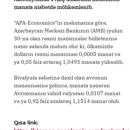
manata nisbətdə möhkəmlənib.
“APA-Economics”in məlumatına görə,
Azərbaycan Mərkəzi Bankının (AMB) iyulun
30-na olan rəsmi məzənnələr bülleteninə
nəzər salanda məlum olur ki, ölkəmizdə
dolların rəsmi məzənnəsi 0,0005 manat və
ya 0,05 faiz artaraq 1,0493 manata yüksəlib.
Bivalyuta səbətinə daxil olan avronun
məzənnəsinə gəlincə, manata nəzərən
Avrozonanın vahid valyutası 0,0107 manat
və ya 0,92 faiz azalaraq 1,1514 manat olub.
Qısa link: