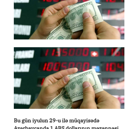
Bu gün iyulun 29-u ilə müqayisədə
Azərbaycanda 1 ABŞ dollarının məzənnəsi