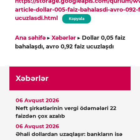
https://storage.googleapis.com/qurium/
article-dollar-005-faiz-bahalasdi-avro-092-f
ucuzlasdi.html
Kopyala
Ana səhifə
▸
Xəbərlər
▸
Dollar 0,05 faiz
bahalaşdı, avro 0,92 faiz ucuzlaşdı
Xəbərlər
06 Avqust 2026
Neft şirkətlərinin vergi ödəmələri 22
faizdən çox azalıb
06 Avqust 2026
Əhali dollardan uzaqlaşır: bankların isə