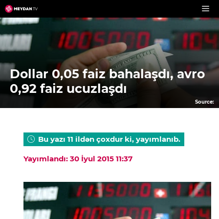
Skip
to
content
Dollar 0,05 faiz bahalaşdı, avro
0,92 faiz ucuzlaşdı
Source:
Bu yazı 11 ildən çoxdur ki, yayımlanıb.
Yayımlandı: 30 İyul 2015 11:37