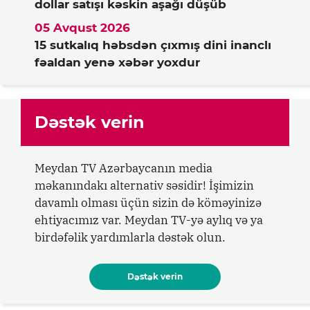
dollar satışı kəskin aşağı düşüb
05 Avqust 2026
15 sutkalıq həbsdən çıxmış dini inanclı
fəaldan yenə xəbər yoxdur
Dəstək verin
Meydan TV Azərbaycanın media
məkanındakı alternativ səsidir! İşimizin
davamlı olması üçün sizin də köməyinizə
ehtiyacımız var. Meydan TV-yə aylıq və ya
birdəfəlik yardımlarla dəstək olun.
Dəstək verin