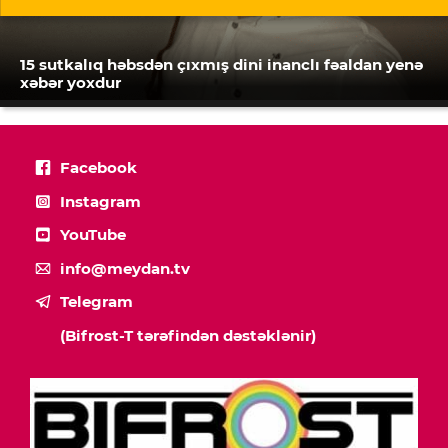
15 sutkalıq həbsdən çıxmış dini inanclı fəaldan yenə
xəbər yoxdur
Facebook
Instagram
YouTube
info@meydan.tv
Telegram
(Bifrost-T tərəfindən dəstəklənir)