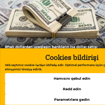
Əhali dollardan uzaqlaşır: bankların isə dollar satışı
kəskin aşağı düşüb
Cookies bildirişi
Veb saytımız cookie-lərdən istifadə edir. Optimal performans üçün ç
etməyinizi tövsiyə edirik.
Hamısını qəbul edin
Rədd edin
Parametrlərə gedin