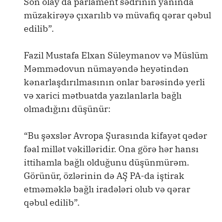
Son olay da parlament sədrinin yanında
müzakirəyə çıxarılıb və müvafiq qərar qəbul
edilib”.
Fazil Mustafa Elxan Süleymanov və Müslüm
Məmmədovun nümayəndə heyətindən
kənarlaşdırılmasının onlar barəsində yerli
və xarici mətbuatda yazılanlarla bağlı
olmadığını düşünür:
“Bu şəxslər Avropa Şurasında kifayət qədər
fəal millət vəkilləridir. Ona görə hər hansı
ittihamla bağlı olduğunu düşünmürəm.
Görünür, özlərinin də AŞ PA-da iştirak
etməməklə bağlı iradələri olub və qərar
qəbul edilib”.