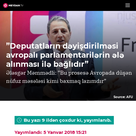
Skip
to
content
”Deputatların dəyişdirilməsi
avropalı parlamentarilərin ələ
alınması ilə bağlıdır”
Ələsgər Məmmədli: ”Bu prosesə Avropada düşən
nüfuz məsələsi kimi baxmaq lazımdır”
Source: AFU
Bu yazı 9 ildən çoxdur ki, yayımlanıb.
Yayımlandı: 5 Yanvar 2018 15:21