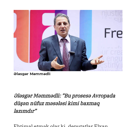
Ələsgər Məmmədli
Ələsgər Məmmədli: ”Bu prosesə Avropada
düşən nüfuz məsələsi kimi baxmaq
lazımdır”
Ehtimal etmək olar ki, deputatlar Elxan