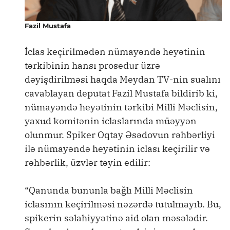
Fazil Mustafa
İclas keçirilmədən nümayəndə heyətinin
tərkibinin hansı prosedur üzrə
dəyişdirilməsi haqda Meydan TV-nin sualını
cavablayan deputat Fazil Mustafa bildirib ki,
nümayəndə heyətinin tərkibi Milli Məclisin,
yaxud komitənin iclaslarında müəyyən
olunmur. Spiker Oqtay Əsədovun rəhbərliyi
ilə nümayəndə heyətinin iclası keçirilir və
rəhbərlik, üzvlər təyin edilir:
“Qanunda bununla bağlı Milli Məclisin
iclasının keçirilməsi nəzərdə tutulmayıb. Bu,
spikerin səlahiyyətinə aid olan məsələdir.