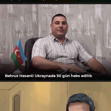
Bəhruz Həsənli Ukraynada 30 gün həbs edilib