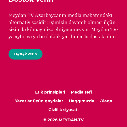
Meydan TV Azərbaycanın media məkanındakı
alternativ səsidir! İşimizin davamlı olması üçün
sizin də köməyinizə ehtiyacımız var. Meydan TV-
yə aylıq və ya birdəfəlik yardımlarla dəstək olun.
Dəstək verin
Etik prinsipləri
Media rəfi
Yazarlar üçün qaydalar
Haqqımızda
Əlaqə
Gizlilik siyasəti
© 2026 MEYDAN.TV