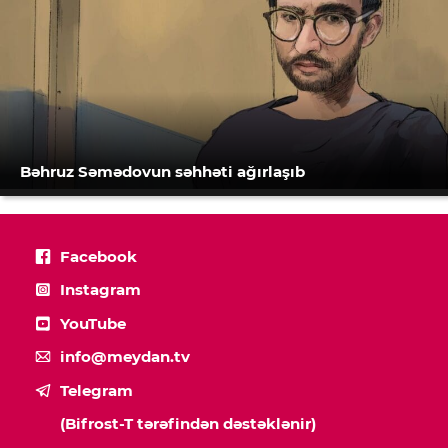
Bəhruz Səmədovun səhhəti ağırlaşıb
Facebook
Instagram
YouTube
info@meydan.tv
Telegram
(Bifrost-T tərəfindən dəstəklənir)