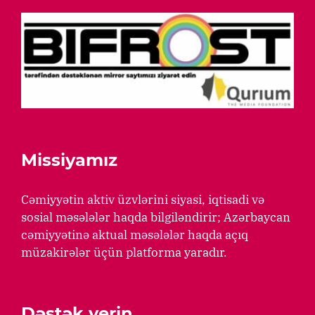
Missiyamız
Cəmiyyətin aktiv üzvlərini siyasi, iqtisadi və
sosial məsələlər haqda bilgiləndirir; Azərbaycan
cəmiyyətinə aktual məsələlər haqda açıq
müzakirələr üçün platforma yaradır.
Dəstək verin