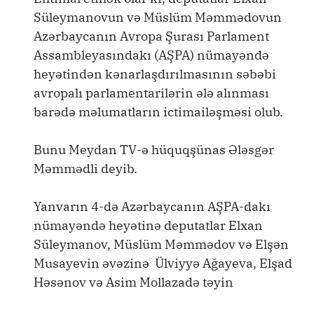
Süleymanovun və Müslüm Məmmədovun
Azərbaycanın Avropa Şurası Parlament
Assambleyasındakı (AŞPA) nümayəndə
heyətindən kənarlaşdırılmasının səbəbi
avropalı parlamentarilərin ələ alınması
barədə məlumatların ictimailəşməsi olub.
Bunu Meydan TV-ə hüquqşünas Ələsgər
Məmmədli deyib.
Yanvarın 4-də Azərbaycanın AŞPA-dakı
nümayəndə heyətinə deputatlar Elxan
Süleymanov, Müslüm Məmmədov və Elşən
Musayevin əvəzinə Ülviyyə Ağayeva, Elşad
Həsənov və Asim Mollazadə təyin