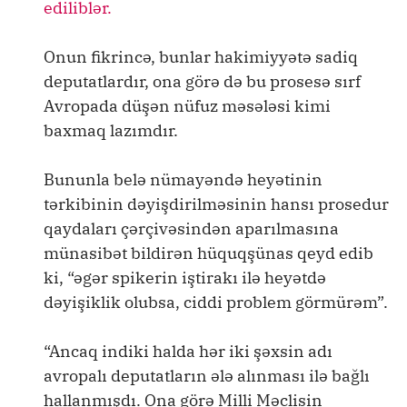
ediliblər.
Onun fikrincə, bunlar hakimiyyətə sadiq
deputatlardır, ona görə də bu prosesə sırf
Avropada düşən nüfuz məsələsi kimi
baxmaq lazımdır.
Bununla belə nümayəndə heyətinin
tərkibinin dəyişdirilməsinin hansı prosedur
qaydaları çərçivəsindən aparılmasına
münasibət bildirən hüquqşünas qeyd edib
ki, “əgər spikerin iştirakı ilə heyətdə
dəyişiklik olubsa, ciddi problem görmürəm”.
“Ancaq indiki halda hər iki şəxsin adı
avropalı deputatların ələ alınması ilə bağlı
hallanmışdı. Ona görə Milli Məclisin