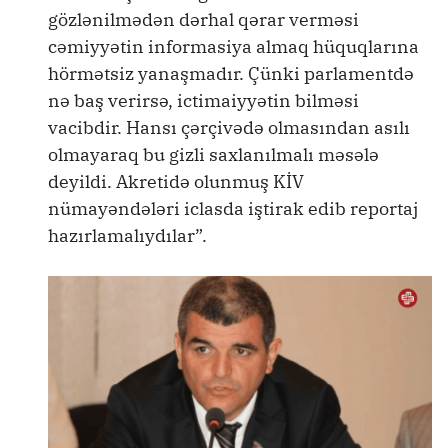
gözlənilmədən dərhal qərar verməsi
cəmiyyətin informasiya almaq hüquqlarına
hörmətsiz yanaşmadır. Çünki parlamentdə
nə baş verirsə, ictimaiyyətin bilməsi
vacibdir. Hansı çərçivədə olmasından asılı
olmayaraq bu gizli saxlanılmalı məsələ
deyildi. Akretidə olunmuş KİV
nümayəndələri iclasda iştirak edib reportaj
hazırlamalıydılar”.