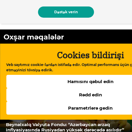
Dəstək verin
Oxşar məqalələr
Cookies bildirişi
Veb saytımız cookie-lərdən istifadə edir. Optimal performans üçün ç
etməyinizi tövsiyə edirik.
Hamısını qəbul edin
Rədd edin
Parametrlərə gedin
Beynəlxalq Valyuta Fondu: “Azərbaycan ərzaq
inflyasiyasında Rusiyadan yüksək dərəcədə asılıdır”