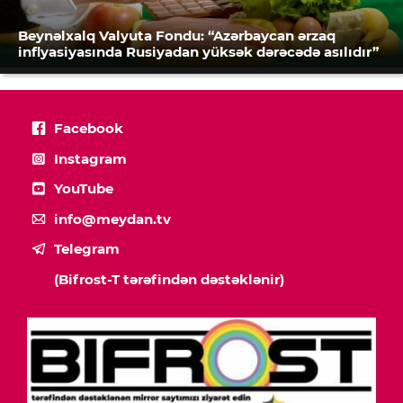
Beynəlxalq Valyuta Fondu: “Azərbaycan ərzaq
inflyasiyasında Rusiyadan yüksək dərəcədə asılıdır”
Facebook
Instagram
YouTube
info@meydan.tv
Telegram
(Bifrost-T tərəfindən dəstəklənir)