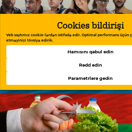
Cookies bildirişi
Veb saytımız cookie-lərdən istifadə edir. Optimal performans üçün ç
etməyinizi tövsiyə edirik.
“Meydan TV işi”: “Burada mühakimə olunan
Hamısını qəbul edin
Azərbaycan cəmiyyətinin vicdanıdır”
Rədd edin
Parametrlərə gedin