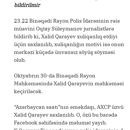
bildirilmir
23.22 Binəqədi Rayon Polis İdarəsinin rəis
müavini Oqtay Süleymanov jurnalistlərə
bildirib ki, Xalid Qarayev xuliqanlıq etdiyi
üçün saxlanılıb, xuliqanlığın motivi isə onun
mərkəzi küçədə ünvansız söyüş söyməsi
olub.
Oktyabrın 30-da Binəqədi Rayon
Məhkəməsində Xalid Qarayevin məhkəməsi
keçiriləcək.
“Azərbaycan saatı”nın əməkdaşı, AXCP üzvü
Xalid Qarayev saxlanılıb. O, özü bu barədə
Facebook səhifəsində məlumat yayıb.