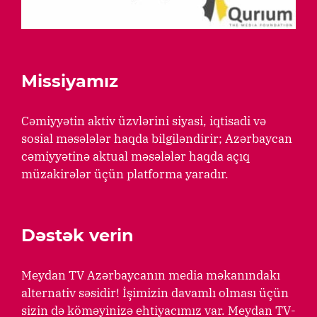
Missiyamız
Cəmiyyətin aktiv üzvlərini siyasi, iqtisadi və
sosial məsələlər haqda bilgiləndirir; Azərbaycan
cəmiyyətinə aktual məsələlər haqda açıq
müzakirələr üçün platforma yaradır.
Dəstək verin
Meydan TV Azərbaycanın media məkanındakı
alternativ səsidir! İşimizin davamlı olması üçün
sizin də köməyinizə ehtiyacımız var. Meydan TV-