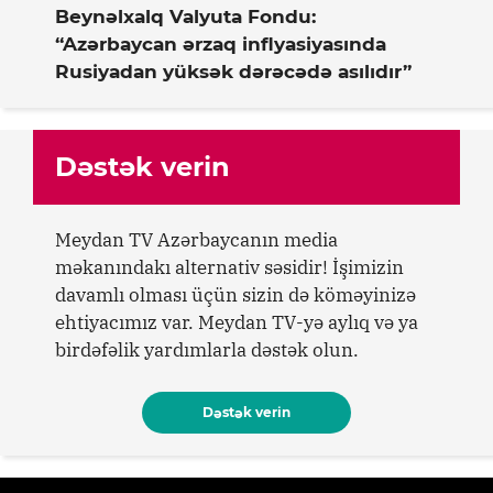
Beynəlxalq Valyuta Fondu:
“Azərbaycan ərzaq inflyasiyasında
Rusiyadan yüksək dərəcədə asılıdır”
Dəstək verin
Meydan TV Azərbaycanın media
məkanındakı alternativ səsidir! İşimizin
davamlı olması üçün sizin də köməyinizə
ehtiyacımız var. Meydan TV-yə aylıq və ya
birdəfəlik yardımlarla dəstək olun.
Dəstək verin