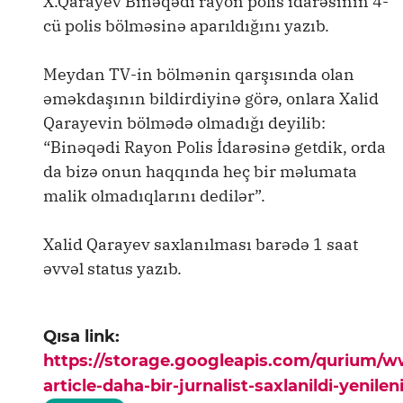
X.Qarayev Binəqədi rayon polis idarəsinin 4-
cü polis bölməsinə aparıldığını yazıb.
Meydan TV-in bölmənin qarşısında olan
əməkdaşının bildirdiyinə görə, onlara Xalid
Qarayevin bölmədə olmadığı deyilib:
“Binəqədi Rayon Polis İdarəsinə getdik, orda
da bizə onun haqqında heç bir məlumata
malik olmadıqlarını dedilər”.
Xalid Qarayev saxlanılması barədə 1 saat
əvvəl status yazıb.
Qısa link:
https://storage.googleapis.com/qurium/
article-daha-bir-jurnalist-saxlanildi-yenilen