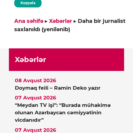
Kopyala
Ana səhifə
▸
Xəbərlər
▸
Daha bir jurnalist
saxlanıldı (yenilənib)
Xəbərlər
08 Avqust 2026
Doymaq feili – Ramin Deko yazır
07 Avqust 2026
“Meydan TV işi”: “Burada mühakimə
olunan Azərbaycan cəmiyyətinin
vicdanıdır”
07 Avqust 2026