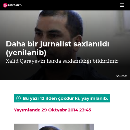
Skip
to
content
Daha bir jurnalist saxlanıldı
(yenilənib)
Xalid Qarayevin harda saxlanıldığı bildirilmir
Source:
Bu yazı 12 ildən çoxdur ki, yayımlanıb.
Yayımlandı: 29 Oktyabr 2014 23:45