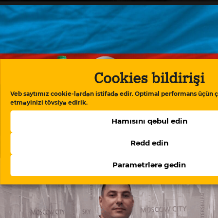
Cookies bildirişi
Veb saytımız cookie-lərdən istifadə edir. Optimal performans üçün ç
etməyinizi tövsiyə edirik.
Hamısını qəbul edin
Beynəlxalq Valyuta Fondu: “Azərbaycan ərzaq
Rədd edin
inflyasiyasında Rusiyadan yüksək dərəcədə asılıdır”
Parametrlərə gedin