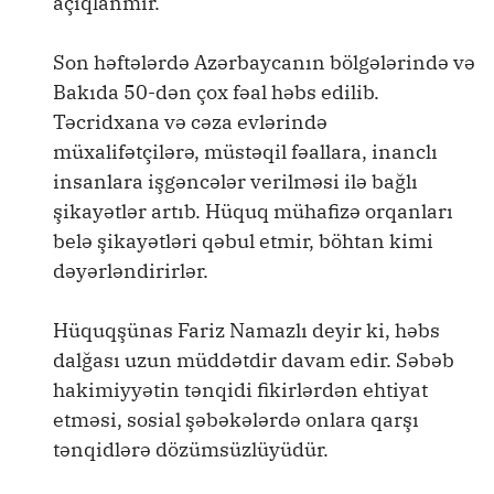
açıqlanmır.
Son həftələrdə Azərbaycanın bölgələrində və
Bakıda 50-dən çox fəal həbs edilib.
Təcridxana və cəza evlərində
müxalifətçilərə, müstəqil fəallara, inanclı
insanlara işgəncələr verilməsi ilə bağlı
şikayətlər artıb. Hüquq mühafizə orqanları
belə şikayətləri qəbul etmir, böhtan kimi
dəyərləndirirlər.
Hüquqşünas Fariz Namazlı deyir ki, həbs
dalğası uzun müddətdir davam edir. Səbəb
hakimiyyətin tənqidi fikirlərdən ehtiyat
etməsi, sosial şəbəkələrdə onlara qarşı
tənqidlərə dözümsüzlüyüdür.