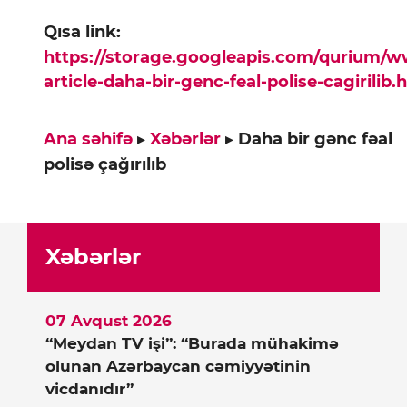
Qısa link:
https://storage.googleapis.com/qurium/
article-daha-bir-genc-feal-polise-cagirilib.
Ana səhifə
▸
Xəbərlər
▸
Daha bir gənc fəal
polisə çağırılıb
Xəbərlər
07 Avqust 2026
“Meydan TV işi”: “Burada mühakimə
olunan Azərbaycan cəmiyyətinin
vicdanıdır”