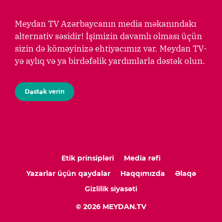
Meydan TV Azərbaycanın media məkanındakı
alternativ səsidir! İşimizin davamlı olması üçün
sizin də köməyinizə ehtiyacımız var. Meydan TV-
yə aylıq və ya birdəfəlik yardımlarla dəstək olun.
Dəstək verin
Etik prinsipləri
Media rəfi
Yazarlar üçün qaydalar
Haqqımızda
Əlaqə
Gizlilik siyasəti
© 2026 MEYDAN.TV