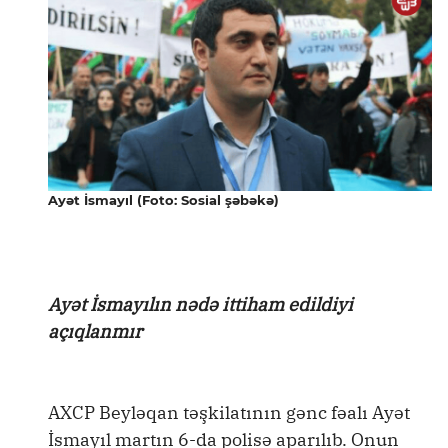
Ayət İsmayıl (Foto: Sosial şəbəkə)
Ayət İsmayılın nədə ittiham edildiyi
açıqlanmır
AXCP Beyləqan təşkilatının gənc fəalı Ayət
İsmayıl martın 6-da polisə aparılıb. Onun