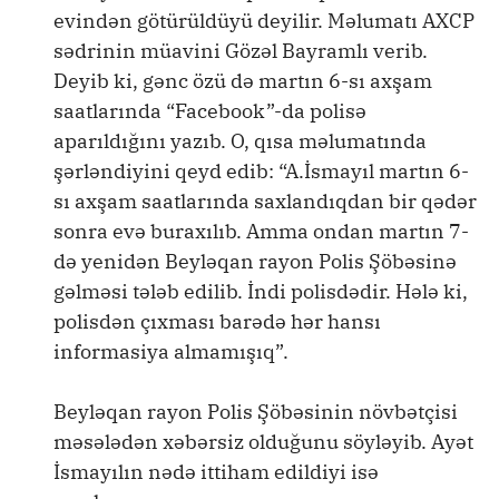
evindən götürüldüyü deyilir. Məlumatı AXCP
sədrinin müavini Gözəl Bayramlı verib.
Deyib ki, gənc özü də martın 6-sı axşam
saatlarında “Facebook”-da polisə
aparıldığını yazıb. O, qısa məlumatında
şərləndiyini qeyd edib: “A.İsmayıl martın 6-
sı axşam saatlarında saxlandıqdan bir qədər
sonra evə buraxılıb. Amma ondan martın 7-
də yenidən Beyləqan rayon Polis Şöbəsinə
gəlməsi tələb edilib. İndi polisdədir. Hələ ki,
polisdən çıxması barədə hər hansı
informasiya almamışıq”.
Beyləqan rayon Polis Şöbəsinin növbətçisi
məsələdən xəbərsiz olduğunu söyləyib. Ayət
İsmayılın nədə ittiham edildiyi isə