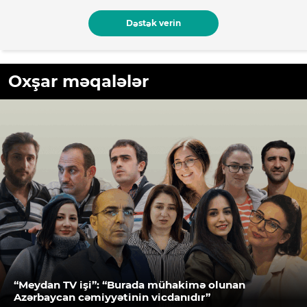
Dəstək verin
Oxşar məqalələr
“Meydan TV işi”: “Burada mühakimə olunan
Azərbaycan cəmiyyətinin vicdanıdır”