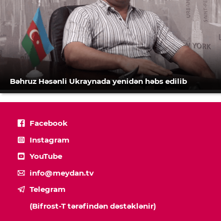
Bəhruz Həsənli Ukraynada yenidən həbs edilib
Facebook
Instagram
YouTube
info@meydan.tv
Telegram
(Bifrost-T tərəfindən dəstəklənir)