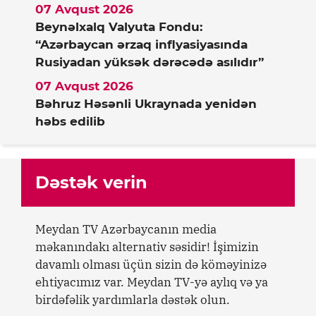
07 Avqust 2026
Beynəlxalq Valyuta Fondu:
“Azərbaycan ərzaq inflyasiyasında
Rusiyadan yüksək dərəcədə asılıdır”
07 Avqust 2026
Bəhruz Həsənli Ukraynada yenidən
həbs edilib
Dəstək verin
Meydan TV Azərbaycanın media
məkanındakı alternativ səsidir! İşimizin
davamlı olması üçün sizin də köməyinizə
ehtiyacımız var. Meydan TV-yə aylıq və ya
birdəfəlik yardımlarla dəstək olun.