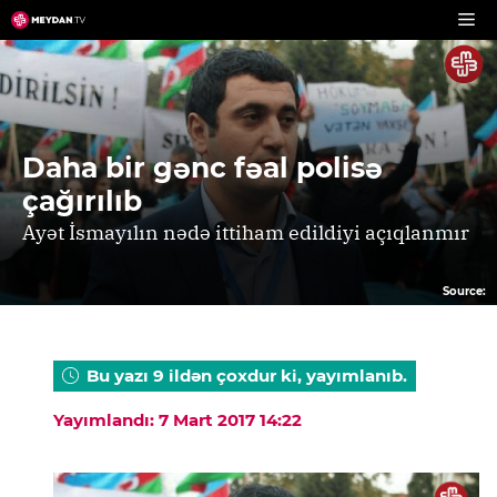
Skip
to
content
Daha bir gənc fəal polisə
çağırılıb
Ayət İsmayılın nədə ittiham edildiyi açıqlanmır
Source:
Bu yazı 9 ildən çoxdur ki, yayımlanıb.
Yayımlandı: 7 Mart 2017 14:22