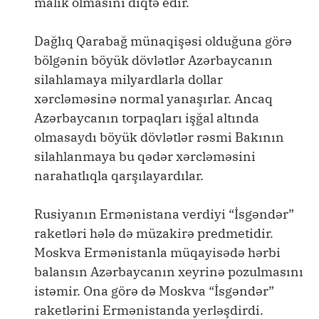
malik olmasını diqtə edir.
Dağlıq Qarabağ münaqişəsi olduğuna görə
bölgənin böyük dövlətlər Azərbaycanın
silahlamaya milyardlarla dollar
xərcləməsinə normal yanaşırlar. Ancaq
Azərbaycanın torpaqları işğal altında
olmasaydı böyük dövlətlər rəsmi Bakının
silahlanmaya bu qədər xərcləməsini
narahatlıqla qarşılayardılar.
Rusiyanın Ermənistana verdiyi “İsgəndər”
raketləri hələ də müzakirə predmetidir.
Moskva Ermənistanla müqayisədə hərbi
balansın Azərbaycanın xeyrinə pozulmasını
istəmir. Ona görə də Moskva “İsgəndər”
raketlərini Ermənistanda yerləşdirdi.