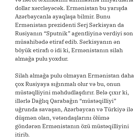
dollar xərcləyəcək. Ermənistan bu yarışda
Azərbaycanla ayaqlaşa bilmir. Bunu
Ermənistan prezidenti Serj Sərkisyan da
Rusiyanın “Sputnik” agentliyinə verdiyi son
müsahibədə etiraf edib. Sərkisyanın ən
böyük etirafı o idi ki, Ermənistanın silah
almağa pulu yoxdur.
Silah almağa pulu olmayan Ermənistan daha
çox Rusiyaya sığınmalı olur və bu, onun
müstəqlliyini məhdudlaşdırır. Belə çıxır ki,
illərlə Dağlıq Qarabağın “müstəqilliyi”
uğrunda savaşan, Azərbaycan və Türkiyə ilə
düşmən olan, vətəndaşlarını ölümə
göndərən Ermənistanın özü müstəqilliyini
itirib.