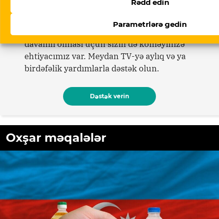
Rədd edin
Meydan TV Azərbaycanın media
Parametrlərə gedin
məkanındakı alternativ səsidir! İşimizin
davamlı olması üçün sizin də köməyinizə
ehtiyacımız var. Meydan TV-yə aylıq və ya
birdəfəlik yardımlarla dəstək olun.
Dəstək verin
Oxşar məqalələr