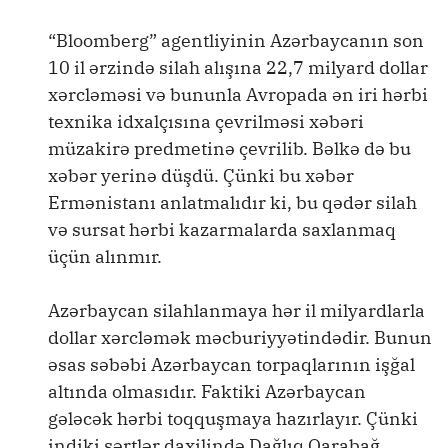
“Bloomberg” agentliyinin Azərbaycanın son
10 il ərzində silah alışına 22,7 milyard dollar
xərcləməsi və bununla Avropada ən iri hərbi
texnika idxalçısına çevrilməsi xəbəri
müzakirə predmetinə çevrilib. Bəlkə də bu
xəbər yerinə düşdü. Çünki bu xəbər
Ermənistanı anlatmalıdır ki, bu qədər silah
və sursat hərbi kazarmalarda saxlanmaq
üçün alınmır.
Azərbaycan silahlanmaya hər il milyardlarla
dollar xərcləmək məcburiyyətindədir. Bunun
əsas səbəbi Azərbaycan torpaqlarının işğal
altında olmasıdır. Faktiki Azərbaycan
gələcək hərbi toqquşmaya hazırlayır. Çünki
indiki şərtlər daxilində Dağlıq Qarabağ