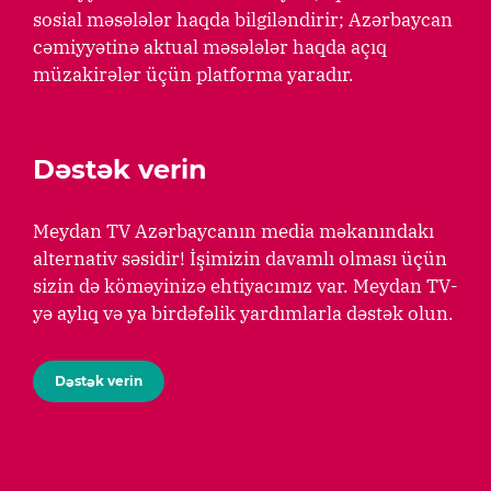
sosial məsələlər haqda bilgiləndirir; Azərbaycan
cəmiyyətinə aktual məsələlər haqda açıq
müzakirələr üçün platforma yaradır.
Dəstək verin
Meydan TV Azərbaycanın media məkanındakı
alternativ səsidir! İşimizin davamlı olması üçün
sizin də köməyinizə ehtiyacımız var. Meydan TV-
yə aylıq və ya birdəfəlik yardımlarla dəstək olun.
Dəstək verin