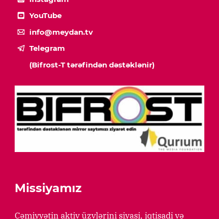
YouTube
info@meydan.tv
Telegram
(Bifrost-T tərəfindən dəstəklənir)
Missiyamız
Cəmiyyətin aktiv üzvlərini siyasi, iqtisadi və