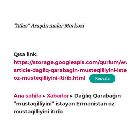
“Atlas” Araşdırmalar Mərkəzi
Qısa link:
https://storage.googleapis.com/qurium/
article-dagliq-qarabagin-musteqilliyini-is
oz-musteqilliyini-itirib.html
Kopyala
Ana səhifə
▸
Xəbərlər
▸
Dağlıq Qarabağın
”müstəqilliyini” istəyən Ermənistan öz
müstəqilliyini itirib