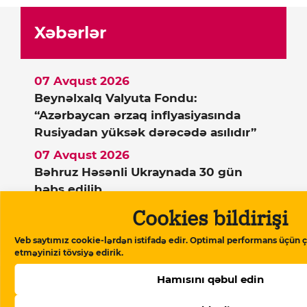
Xəbərlər
07 Avqust 2026
Beynəlxalq Valyuta Fondu:
“Azərbaycan ərzaq inflyasiyasında
Rusiyadan yüksək dərəcədə asılıdır”
07 Avqust 2026
Bəhruz Həsənli Ukraynada 30 gün
həbs edilib
Cookies bildirişi
07 Avqust 2026
Bəhruz Səmədovun səhhəti ağırlaşıb
Veb saytımız cookie-lərdən istifadə edir. Optimal performans üçün ç
etməyinizi tövsiyə edirik.
Hamısını qəbul edin
Dəstək verin