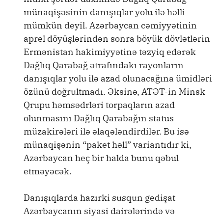
münaqişəsinin danışıqlar yolu ilə həlli
mümkün deyil. Azərbaycan cəmiyyətinin
aprel döyüşlərindən sonra böyük dövlətlərin
Ermənistan hakimiyyətinə təzyiq edərək
Dağlıq Qarabağ ətrafındakı rayonların
danışıqlar yolu ilə azad olunacağına ümidləri
özünü doğrultmadı. Əksinə, ATƏT-in Minsk
Qrupu həmsədrləri torpaqların azad
olunmasını Dağlıq Qarabağın status
müzakirələri ilə əlaqələndirdilər. Bu isə
münaqişənin “paket həll” variantıdır ki,
Azərbaycan heç bir halda bunu qəbul
etməyəcək.
Danışıqlarda hazırki susqun gedişat
Azərbaycanın siyasi dairələrində və