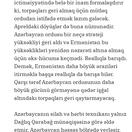
ictimaiyyətində belə bir inam formalaşdırır
ki, torpaqları geri almaq üçün mütləq
ordudan istifadə etmək lazım gələcək.
Apreldəki döyüşlər də buna nümunədir.
Azərbaycan ordusu bir neçə strateji
yüksəkliyi geri aldı və Ermənistan bu
yüksəklikləri yenidən nəzarəti altına almaq
üçün əks-hücuma keçmədi. Reallıqla barışdı.
Demək, Ermənistan daha böyük əraziləri
itirməklə başqa reallıqla da barışa bilər.
Qarşı tərəf Azərbaycan ordusunun daha
böyük gücünü görməyənə qədər işğal
altındakı torpaqları geri qaytarmayacaq.
Azərbaycanın silah və hərbi texnikanı yalnız
Dağlıq Qarabağ münaqişəsinə görə əldə
etmir. Azərbaycan həssas bölgədə yerləşir.