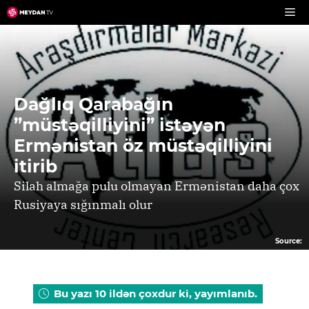
Skip
to
content
Dağlıq Qarabağın
”müstəqilliyini” istəyən
Ermənistan öz müstəqilliyini
itirib
Silah almağa pulu olmayan Ermənistan daha çox
Rusiyaya sığınmalı olur
Source:
Bu yazı 10 ildən çoxdur ki, yayımlanıb.