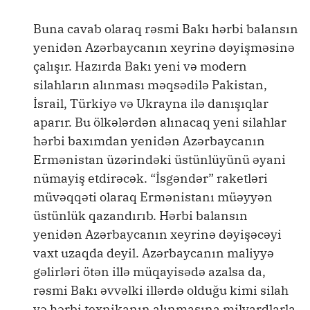
Buna cavab olaraq rəsmi Bakı hərbi balansın
yenidən Azərbaycanın xeyrinə dəyişməsinə
çalışır. Hazırda Bakı yeni və modern
silahların alınması məqsədilə Pakistan,
İsrail, Türkiyə və Ukrayna ilə danışıqlar
aparır. Bu ölkələrdən alınacaq yeni silahlar
hərbi baxımdan yenidən Azərbaycanın
Ermənistan üzərindəki üstünlüyünü əyani
nümayiş etdirəcək. “İsgəndər” raketləri
müvəqqəti olaraq Ermənistanı müəyyən
üstünlük qazandırıb. Hərbi balansın
yenidən Azərbaycanın xeyrinə dəyişəcəyi
vaxt uzaqda deyil. Azərbaycanın maliyyə
gəlirləri ötən illə müqayisədə azalsa da,
rəsmi Bakı əvvəlki illərdə olduğu kimi silah
və hərbi texnikanın alınmasına milyardlarla