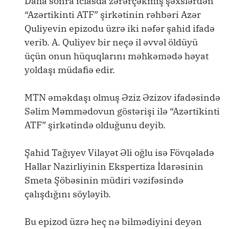
Daha sonra iclasda zərərçəkmiş şəxslərdən
“Azərtikinti ATF” şirkətinin rəhbəri Azər
Quliyevin epizodu üzrə iki nəfər şahid ifadə
verib. A. Quliyev bir neçə il əvvəl öldüyü
üçün onun hüquqlarını məhkəmədə həyat
yoldaşı müdafiə edir.
MTN əməkdaşı olmuş Əziz Əzizov ifadəsində
Səlim Məmmədovun göstərişi ilə “Azərtikinti
ATF” şirkətində olduğunu deyib.
Şahid Tağıyev Vilayət Əli oğlu isə Fövqəladə
Hallar Nazirliyinin Ekspertiza İdarəsinin
Smeta Şöbəsinin müdiri vəzifəsində
çalışdığını söyləyib.
Bu epizod üzrə heç nə bilmədiyini deyən