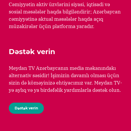
Cəmiyyətin aktiv üzvlərini siyasi, iqtisadi və
sosial məsələlər haqda bilgiləndirir; Azərbaycan
cəmiyyətinə aktual məsələlər haqda açıq
müzakirələr üçün platforma yaradır.
Dəstək verin
Meydan TV Azərbaycanın media məkanındakı
alternativ səsidir! İşimizin davamlı olması üçün
sizin də köməyinizə ehtiyacımız var. Meydan TV-
yə aylıq və ya birdəfəlik yardımlarla dəstək olun.
Dəstək verin