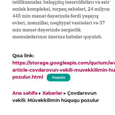
istilikxanalar, balıqçılıq təsərrüfatları və sair
əmlak kompleksi, torpaq sahələri, 24 milyon
445 min manat dəyərində fərdi yaşayış
evləri, mənzillər, nəqliyyat vasitələri və 37
min manat dəyərində zərgərlik
məmulatlarının üzərinə həbslər qoyulub.
Qısa link:
https://storage.googleapis.com/qurium/
article-covdarovun-vekili-muvekkilimin-h
pozulur.html
Kopyala
Ana səhifə
▸
Xəbərlər
▸
Çovdarovun
vəkili: Müvəkkilimin hüququ pozulur