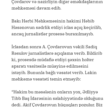
Çovdarov və nazirliyin digər əməkdaşlarının
məhkəməsi davam edib.
Bakı Hərbi Məhkəməsinin hakimi Həbib
Həsənovun sədrlik etdiyi iclas açıq keçirilib,
ancaq jurnalistlər prosesə buraxılmayıb.
İclasdan sonra A. Çovdarovun vəkili Sadiq
Rəsulov jurnalistlərə açıqlama verib. Bildirib
ki, prosesdə müdafiə etdiyi şəxsin holter
aparatı vasitəsilə müayinə edilməsini
istəyib. Bununla bağlı vəsatət verib. Lakin
məhkəmə vəsatəti təmin etməyib:
“Hakim bu məsələnin onların yox, Ədliyyə
Tibb Baş İdarəsinin səlahiyyətində olduğunu
dedi. Akif Çovdarovun hüquqları pozulur. Biz