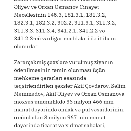
Əliyev və Orxan Osmanov Cinayət
Məcəlləsinin 145.3, 181.3.1, 181.3.2,
182.3.1, 182.3.2, 302.2, 311.3.1, 311.3.2,
311.3.3, 311.3.4, 341.2.1, 341.2.2 və
341.2.3-cü və digər maddələri ilə ittiham
olunurlar.
Zərərçəkmiş şəxslərə vurulmuş ziyanın
ödənilməsinin təmin olunması üçün
məhkəmə qərarları əsasında
təqsirləndirilən şəxslər Akif Çovdarov, Səlim
Məmmədov, Akif Əliyev və Orxan Osmanova
məxsus ümumilikdə 33 milyon 466 min
manat dəyərində əmlak və pul vəsaitlərinin,
o cümlədən 8 milyon 967 min manat
dəyərində ticarət və xidmət sahələri,