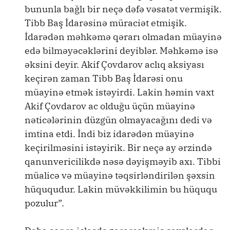
bununla bağlı bir neçə dəfə vəsatət vermişik.
Tibb Baş İdarəsinə müraciət etmişik.
İdarədən məhkəmə qərarı olmadan müayinə
edə bilməyəcəklərini deyiblər. Məhkəmə isə
əksini deyir. Akif Çovdarov aclıq aksiyası
keçirən zaman Tibb Baş İdarəsi onu
müayinə etmək istəyirdi. Lakin həmin vaxt
Akif Çovdarov ac olduğu üçün müayinə
nəticələrinin düzgün olmayacağını dedi və
imtina etdi. İndi biz idarədən müayinə
keçirilməsini istəyirik. Bir neçə ay ərzində
qanunvericilikdə nəsə dəyişməyib axı. Tibbi
müalicə və müayinə təqsirləndirilən şəxsin
hüququdur. Lakin müvəkkilimin bu hüququ
pozulur”.