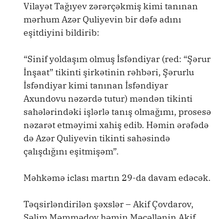
Vilayət Tağıyev zərərçəkmiş kimi tanınan
mərhum Azər Quliyevin bir dəfə adını
eşitdiyini bildirib:
“Sinif yoldaşım olmuş İsfəndiyar (red: “Şərur
İnşaat” tikinti şirkətinin rəhbəri, Şərurlu
İsfəndiyar kimi tanınan İsfəndiyar
Axundovu nəzərdə tutur) məndən tikinti
sahələrindəki işlərlə tanış olmağımı, prosesə
nəzarət etməyimi xahiş edib. Həmin ərəfədə
də Azər Quliyevin tikinti sahəsində
çalışdığını eşitmişəm”.
Məhkəmə iclası martın 29-da davam edəcək.
Təqsirləndirilən şəxslər – Akif Çovdarov,
Səlim Məmmədov həmin Məcəllənin Akif