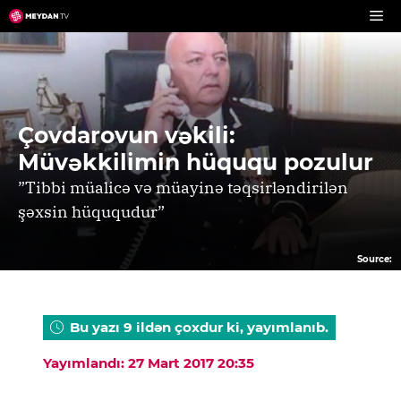
Skip
to
content
Çovdarovun vəkili:
Müvəkkilimin hüququ pozulur
”Tibbi müalicə və müayinə təqsirləndirilən
şəxsin hüququdur”
Source:
Bu yazı 9 ildən çoxdur ki, yayımlanıb.
Yayımlandı: 27 Mart 2017 20:35