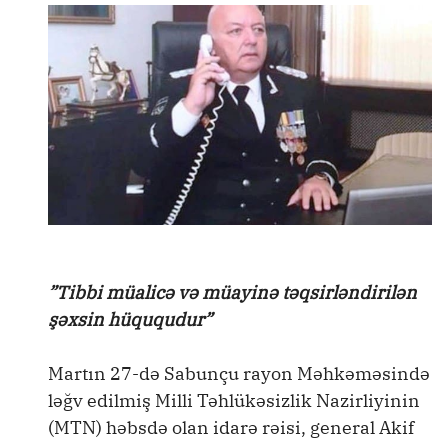
”Tibbi müalicə və müayinə təqsirləndirilən
şəxsin hüququdur”
Martın 27-də Sabunçu rayon Məhkəməsində
ləğv edilmiş Milli Təhlükəsizlik Nazirliyinin
(MTN) həbsdə olan idarə rəisi, general Akif