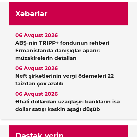
Xəbərlər
06 Avqust 2026
ABŞ-nin TRIPP+ fondunun rəhbəri
Ermənistanda danışıqlar aparır:
müzakirələrin detalları
06 Avqust 2026
Neft şirkətlərinin vergi ödəmələri 22
faizdən çox azalıb
06 Avqust 2026
Əhali dollardan uzaqlaşır: bankların isə
dollar satışı kəskin aşağı düşüb
Dəstək verin