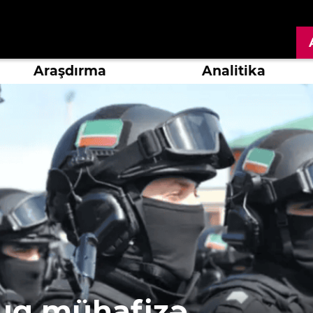
Araşdırma
Analitika
uq mühafizə