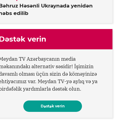
Bəhruz Həsənli Ukraynada yenidən
həbs edilib
Dəstək verin
Meydan TV Azərbaycanın media
məkanındakı alternativ səsidir! İşimizin
davamlı olması üçün sizin də köməyinizə
ehtiyacımız var. Meydan TV-yə aylıq və ya
birdəfəlik yardımlarla dəstək olun.
Dəstək verin