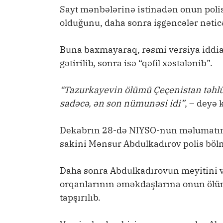
Sayt mənbələrinə istinadən onun poli
olduğunu, daha sonra işgəncələr nətic
Buna baxmayaraq, rəsmi versiya iddia 
gətirilib, sonra isə “qəfil xəstələnib”.
“Tazurkayevin ölümü Çeçenistan təhlük
sadəcə, ən son nümunəsi idi”
, – deyə 
Dekabrın 28-də NIYSO-nun məlumatına g
sakini Mənsur Abdulkadırov polis bölm
Daha sonra Abdulkadırovun meyitini 
orqanlarının əməkdaşlarına onun ölüm
tapşırılıb.