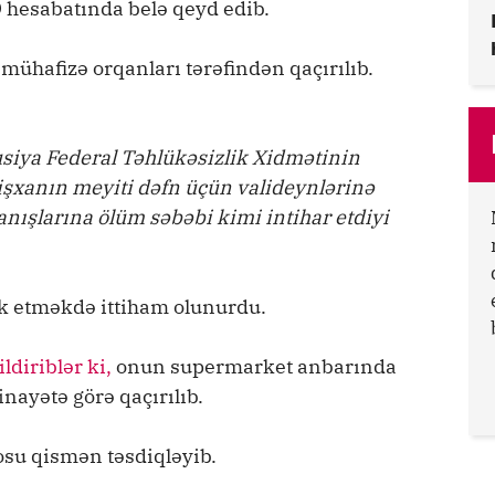
 hesabatında belə qeyd edib.
 mühafizə orqanları tərəfindən qaçırılıb.
siya Federal Təhlükəsizlik Xidmətinin
işxanın meyiti dəfn üçün valideynlərinə
 tanışlarına ölüm səbəbi kimi intihar etdiyi
 etməkdə ittiham olunurdu.
ildiriblər ki,
onun supermarket anbarında
inayətə görə qaçırılıb.
su qismən təsdiqləyib.