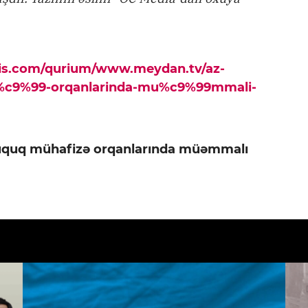
pis.com/qurium/www.meydan.tv/az-
iz%c9%99-orqanlarinda-mu%c9%99mmali-
üquq mühafizə orqanlarında müəmmalı