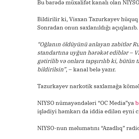
Bu barədə müxalifət kanalı olan NIYSO
Bildirilir ki, Visxan Tazurkayev hüquq
Sonradan onun saxlanıldığı açıqlanıb.
“Oğlanın öldüyünü anlayan zabitlər Ru
standartına uyğun hərəkət ediblər – V
gətirilib və onlara tapşırılıb ki, bütün
bildirilsin”
, – kanal belə yazır.
Tazurkayev narkotik saxlamağa kömək
NIYSO nümayəndələri “OC Media”ya
b
işlədiyi həmkarı da iddia edilən eyni c
NIYSO-nun məlumatını “Azadlıq” radio