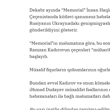
Dekabr ayında “Memorial” İnsan Haql
Çeçenistanda kütləvi qanunsuz həbslər 
Rusiyanın Ukraynadakı genişmiqyaslı
göndərildiyini göstərir.
“Memorial”ın məlumatına görə, bu son 
Ramzan Kadırovun çeçenləri “müharib
başlayıb.
Müxalif fiqurların qohumlarının oğurl
Bundan əvvəl Kadırov və onun köməkçis
Əhməd Dudayev müxalifət fəallarının 
həbsxanaları ilə bağlı məlumatları dəfə
Bu yazı ingilis dilindən tərcümə edilm