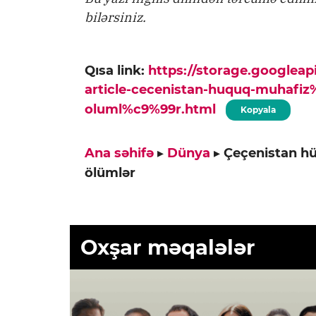
bilərsiniz.
Qısa link:
https://storage.googlea
article-cecenistan-huquq-muhaf
oluml%c9%99r.html
Kopyala
Ana səhifə
▸
Dünya
▸
Çeçenistan h
ölümlər
Oxşar məqalələr