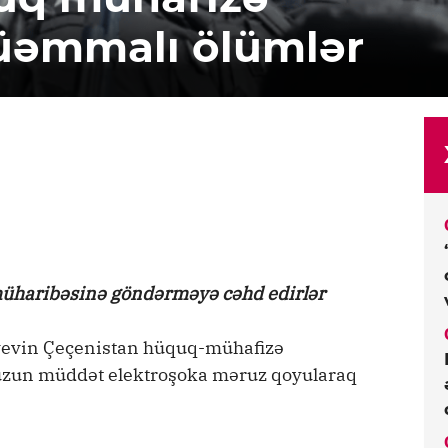
üəmmalı ölümlər
müharibəsinə göndərməyə cəhd edirlər
ayevin Çeçenistan hüquq-mühafizə
 uzun müddət elektroşoka məruz qoyularaq