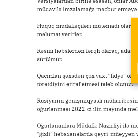
Versiyalardan birinə əsasən, onlar 
müqavilə imzalamağa məcbur etməyə çal
Hüquq müdafiəçiləri mütəmadi olaraq
məlumat verirlər.
Rəsmi həbslərdən fərqli olaraq, adam o
sürülmür.
Qaçırılan şəxsdən çox vaxt “fidyə” ol
törətdiyini etiraf etməsi tələb olunur.
Rusiyanın genişmiqyaslı müharibəsinə
oğurlanması 2022-ci ilin mayında məl
Oğurlananlara Müdafiə Nazirliyi ilə m
“gizli” həbsxanalarda qeyri-müəyyən v