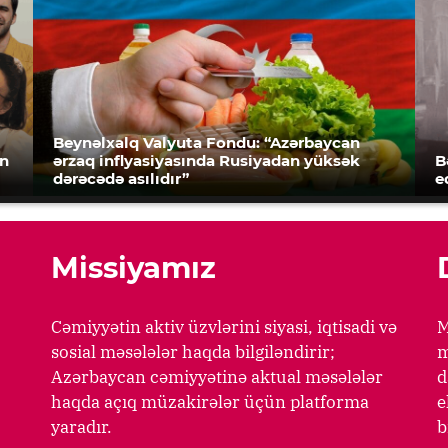
Beynəlxalq Valyuta Fondu: “Azərbaycan
an
ərzaq inflyasiyasında Rusiyadan yüksək
B
dərəcədə asılıdır”
e
Missiyamız
Cəmiyyətin aktiv üzvlərini siyasi, iqtisadi və
M
sosial məsələlər haqda bilgiləndirir;
m
Azərbaycan cəmiyyətinə aktual məsələlər
d
haqda açıq müzakirələr üçün platforma
e
yaradır.
b