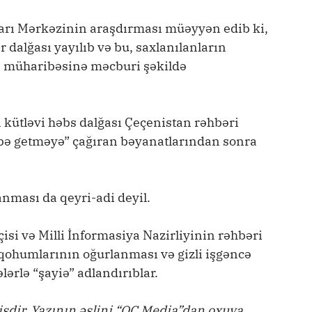
arı Mərkəzinin araşdırması müəyyən edib ki,
dalğası yayılıb və bu, saxlanılanların
 müharibəsinə məcburi şəkildə
kütləvi həbs dalğası Çeçenistan rəhbəri
ə getməyə” çağıran bəyanatlarından sonra
anması da qeyri-adi deyil.
i və Milli İnformasiya Nazirliyinin rəhbəri
qohumlarının oğurlanması və gizli işgəncə
lərlə “şayiə” adlandırıblar.
işdir. Yazının əslini “OC Media”dan oxuya