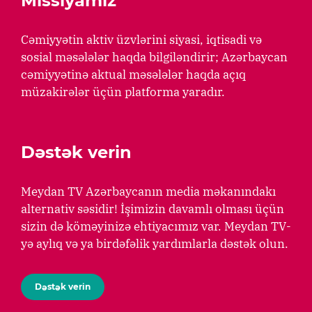
Missiyamız
Cəmiyyətin aktiv üzvlərini siyasi, iqtisadi və
sosial məsələlər haqda bilgiləndirir; Azərbaycan
cəmiyyətinə aktual məsələlər haqda açıq
müzakirələr üçün platforma yaradır.
Dəstək verin
Meydan TV Azərbaycanın media məkanındakı
alternativ səsidir! İşimizin davamlı olması üçün
sizin də köməyinizə ehtiyacımız var. Meydan TV-
yə aylıq və ya birdəfəlik yardımlarla dəstək olun.
Dəstək verin