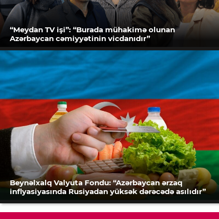
“Meydan TV işi”: “Burada mühakimə olunan
Azərbaycan cəmiyyətinin vicdanıdır”
Beynəlxalq Valyuta Fondu: “Azərbaycan ərzaq
inflyasiyasında Rusiyadan yüksək dərəcədə asılıdır”