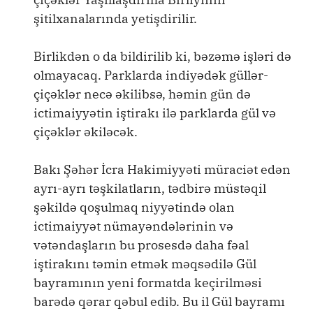
şitilxanalarında yetişdirilir.
Birlikdən o da bildirilib ki, bəzəmə işləri də
olmayacaq. Parklarda indiyədək güllər-
çiçəklər necə əkilibsə, həmin gün də
ictimaiyyətin iştirakı ilə parklarda gül və
çiçəklər əkiləcək.
Bakı Şəhər İcra Hakimiyyəti müraciət edən
ayrı-ayrı təşkilatların, tədbirə müstəqil
şəkildə qoşulmaq niyyətində olan
ictimaiyyət nümayəndələrinin və
vətəndaşların bu prosesdə daha fəal
iştirakını təmin etmək məqsədilə Gül
bayramının yeni formatda keçirilməsi
barədə qərar qəbul edib. Bu il Gül bayramı