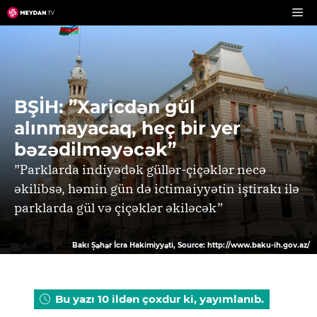
Skip
to
content
BŞİH: ”Xaricdən gül
alınmayacaq, heç bir yer
bəzədilməyəcək”
”Parklarda indiyədək güllər-çiçəklər necə
əkilibsə, həmin gün də ictimaiyyətin iştirakı ilə
parklarda gül və çiçəklər əkiləcək”
Bakı Şəhər İcra Hakimiyyəti, Source: http://www.baku-ih.gov.az/
Bu yazı 10 ildən çoxdur ki, yayımlanıb.