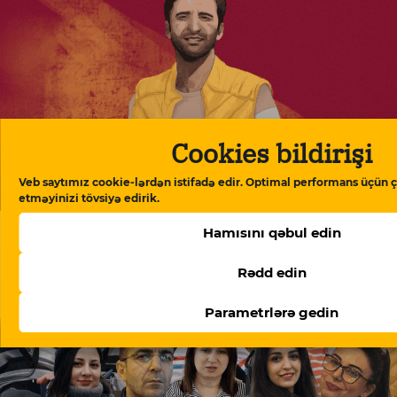
Cookies bildirişi
Veb saytımız cookie-lərdən istifadə edir. Optimal performans üçün ç
Doymaq feili – Ramin Deko yazır
etməyinizi tövsiyə edirik.
Hamısını qəbul edin
Rədd edin
Parametrlərə gedin