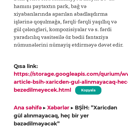
hamını paytaxtın park, bağ və
xiyabanlarında aparılan abadlaşdırma
işlərinə qoşulmağa, fərqli-fərqli yaşıllıq və
gül çələngləri, kompozisiyalar və s. fərdi
yaradıcılıq vasitəsilə öz bədii fantaziya
nümunələrini nümayiş etdirməyə dəvət edir.
Qısa link:
https://storage.googleapis.com/qurium/
article-bsih-xaricden-gul-alinmayacaq-hec-
bezedilmeyecek.html
Kopyala
Ana səhifə
▸
Xəbərlər
▸
BŞİH: ”Xaricdən
gül alınmayacaq, heç bir yer
bəzədilməyəcək”