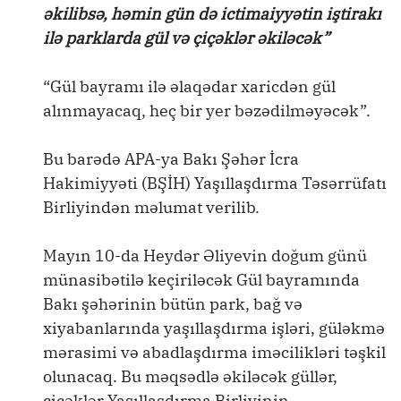
əkilibsə, həmin gün də ictimaiyyətin iştirakı
ilə parklarda gül və çiçəklər əkiləcək”
“Gül bayramı ilə əlaqədar xaricdən gül
alınmayacaq, heç bir yer bəzədilməyəcək”.
Bu barədə APA-ya Bakı Şəhər İcra
Hakimiyyəti (BŞİH) Yaşıllaşdırma Təsərrüfatı
Birliyindən məlumat verilib.
Mayın 10-da Heydər Əliyevin doğum günü
münasibətilə keçiriləcək Gül bayramında
Bakı şəhərinin bütün park, bağ və
xiyabanlarında yaşıllaşdırma işləri, güləkmə
mərasimi və abadlaşdırma iməcilikləri təşkil
olunacaq. Bu məqsədlə əkiləcək güllər,
çiçəklər Yaşıllaşdırma Birliyinin