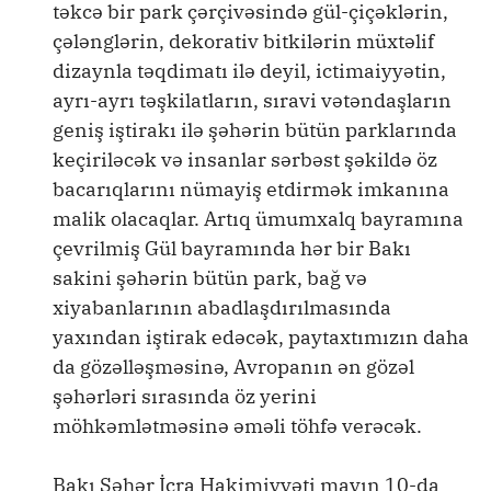
təkcə bir park çərçivəsində gül-çiçəklərin,
çələnglərin, dekorativ bitkilərin müxtəlif
dizaynla təqdimatı ilə deyil, ictimaiyyətin,
ayrı-ayrı təşkilatların, sıravi vətəndaşların
geniş iştirakı ilə şəhərin bütün parklarında
keçiriləcək və insanlar sərbəst şəkildə öz
bacarıqlarını nümayiş etdirmək imkanına
malik olacaqlar. Artıq ümumxalq bayramına
çevrilmiş Gül bayramında hər bir Bakı
sakini şəhərin bütün park, bağ və
xiyabanlarının abadlaşdırılmasında
yaxından iştirak edəcək, paytaxtımızın daha
da gözəlləşməsinə, Avropanın ən gözəl
şəhərləri sırasında öz yerini
möhkəmlətməsinə əməli töhfə verəcək.
Bakı Şəhər İcra Hakimiyyəti mayın 10-da