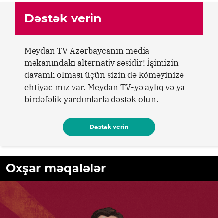
Dəstək verin
Meydan TV Azərbaycanın media
məkanındakı alternativ səsidir! İşimizin
davamlı olması üçün sizin də köməyinizə
ehtiyacımız var. Meydan TV-yə aylıq və ya
birdəfəlik yardımlarla dəstək olun.
Dəstək verin
Oxşar məqalələr