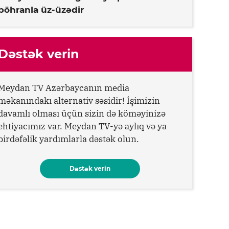
böhranla üz-üzədir
Dəstək verin
Meydan TV Azərbaycanın media
məkanındakı alternativ səsidir! İşimizin
davamlı olması üçün sizin də köməyinizə
ehtiyacımız var. Meydan TV-yə aylıq və ya
birdəfəlik yardımlarla dəstək olun.
Dəstək verin