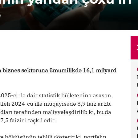
b
ən biznes sektoruna ümumilikdə 16,1 milyard
5-ci ilə dair statistik bülleteninə əsasən,
tfeli 2024-cü illə müqayisədə 8,9 faiz artıb.
dları tərəfindən maliyyələşdirilib ki, bu da
5 faizini təşkil edir.
ə bölgüsünün təhlili göstərir ki, portfelin