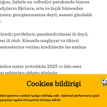
dığını, habelə ən cəlbedici pərakəndə biznes
adçıların fikrincə, orta və kiçik biznesdən
znesin genişlənməsinə deyil, əsasən gündəlik
.
kredit portfelinin şaxələndirilməsi ili deyil,
 ili olub. Xüsusilə nəqliyyat və tikinti
əssisələrinə verilən kreditlərdə isə azalma
üsünə nəzər yetirdikdə 2025-ci ildə əsas
yat sektorları olduğu görünür.
Cookies bildirişi
2,5 faiz artaraq 2,8 milyard manata çatıb və
öyük paya sahib olub.
Veb saytımız cookie-lərdən istifadə edir. Optimal performans üçün
çərəzləri qəbul etməyinizi tövsiyə edirik.
həcmində də sürətli artım müşahidə edilib. Bir