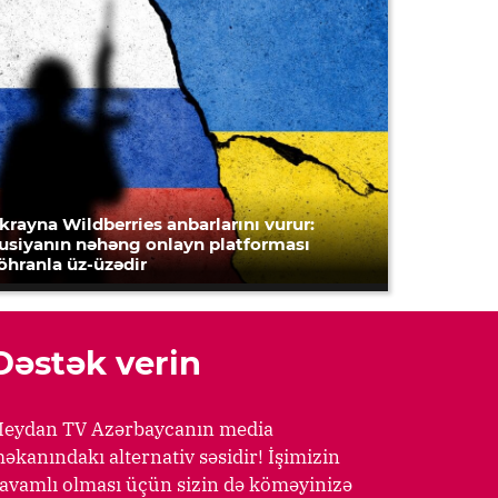
krayna Wildberries anbarlarını vurur:
usiyanın nəhəng onlayn platforması
öhranla üz-üzədir
Dəstək verin
eydan TV Azərbaycanın media
əkanındakı alternativ səsidir! İşimizin
avamlı olması üçün sizin də köməyinizə