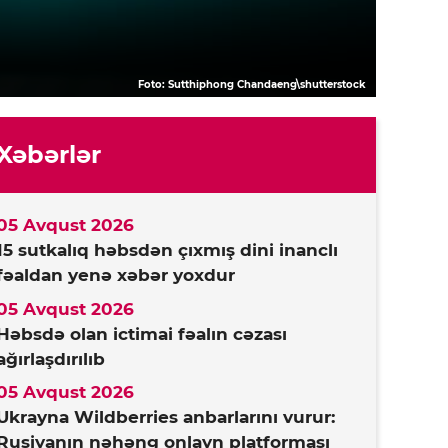
Foto: Sutthiphong Chandaeng\shutterstock
Xəbərlər
05 Avqust 2026
15 sutkalıq həbsdən çıxmış dini inanclı
fəaldan yenə xəbər yoxdur
05 Avqust 2026
Həbsdə olan ictimai fəalın cəzası
ağırlaşdırılıb
05 Avqust 2026
Ukrayna Wildberries anbarlarını vurur:
Rusiyanın nəhəng onlayn platforması