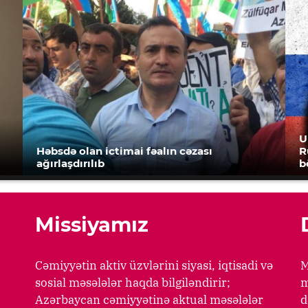
U
Həbsdə olan ictimai fəalın cəzası
R
ağırlaşdırılıb
b
Missiyamız
Cəmiyyətin aktiv üzvlərini siyasi, iqtisadi və
M
sosial məsələlər haqda bilgiləndirir;
m
Azərbaycan cəmiyyətinə aktual məsələlər
d