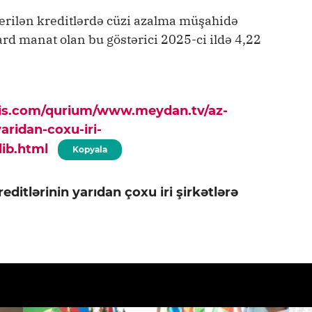
verilən kreditlərdə cüzi azalma müşahidə
ard manat olan bu göstərici 2025-ci ildə 4,22
pis.com/qurium/www.meydan.tv/az-
aridan-coxu-iri-
ib.html
Kopyala
editlərinin yarıdan çoxu iri şirkətlərə