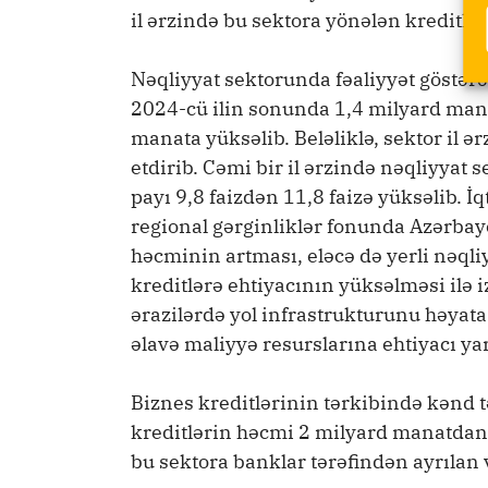
il ərzində bu sektora yönələn kreditlər
Nəqliyyat sektorunda fəaliyyət göstərə
2024-cü ilin sonunda 1,4 milyard mana
manata yüksəlib. Beləliklə, sektor il ə
etdirib. Cəmi bir il ərzində nəqliyyat
payı 9,8 faizdən 11,8 faizə yüksəlib. İq
regional gərginliklər fonunda Azərbay
həcminin artması, eləcə də yerli nəqliy
kreditlərə ehtiyacının yüksəlməsi ilə i
ərazilərdə yol infrastrukturunu həyata
əlavə maliyyə resurslarına ehtiyacı ya
Biznes kreditlərinin tərkibində kənd t
kreditlərin həcmi 2 milyard manatdan 
bu sektora banklar tərəfindən ayrılan və