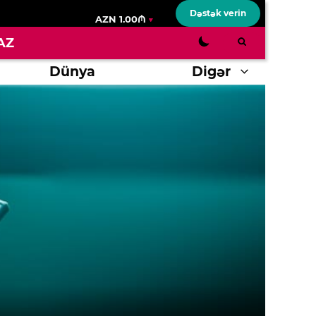
Dəstək verin
AZN 1.00₼
AZ
Dünya
Digər