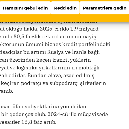
 25,4 faiz artaraq 1,7 milyard manatı ötüb.
Hamısını qəbul edin
Rədd edin
Parametrlərə gedin
n biznes subyektlərinə ayrılan kreditlər
t olduğu halda, 2025-ci ildə 1,9 milyard
rzində 30,5 faizlik rekord artım nümayiş
 sektorunun ümumi biznes kredit portfelindəki
tisadçılar bu artımı Rusiya və İranla bağlı
can üzərindən keçən tranzit yüklərin
yat və logistika şirkətlərinin iri məbləğli
zah edirlər. Bundan əlavə, azad edilmiş
 keçirən podratçı və subpodratçı şirkətlərin
ranıb.
əsərrüfatı subyektlərinə yönəldilən
bir qədər çox olub. 2024-cü illə müqayisədə
saitlər 16,8 faiz artıb.