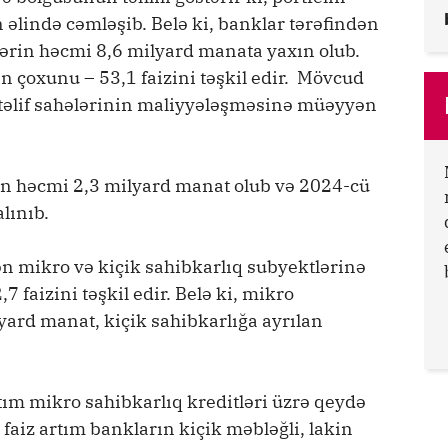
n əlində cəmləşib. Belə ki, banklar tərəfindən
tlərin həcmi 8,6 milyard manata yaxın olub.
n çoxunu – 53,1 faizini təşkil edir. Mövcud
xtəlif sahələrinin maliyyələşməsinə müəyyən
.
rin həcmi 2,3 milyard manat olub və 2024-cü
lınıb.
ən mikro və kiçik sahibkarlıq subyektlərinə
7 faizini təşkil edir. Belə ki, mikro
lyard manat, kiçik sahibkarlığa ayrılan
ım mikro sahibkarlıq kreditləri üzrə qeydə
faiz artım bankların kiçik məbləğli, lakin