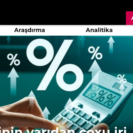
Araşdırma
Analitika
inin yarıdan çoxu iri