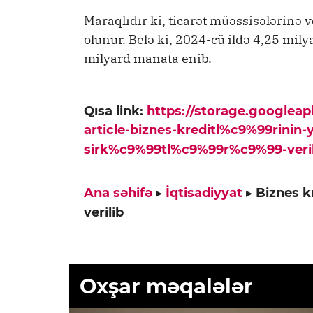
Maraqlıdır ki, ticarət müəssisələrinə 
olunur. Belə ki, 2024-cü ildə 4,25 mily
milyard manata enib.
Qısa link:
https://storage.googlea
article-biznes-kreditl%c9%99rinin-y
sirk%c9%99tl%c9%99r%c9%99-veril
Ana səhifə
▸
İqtisadiyyat
▸
Biznes kr
verilib
Oxşar məqalələr