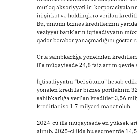
mütləq əksəriyyəti iri korporasiyaları
iri şirkət və holdinqlərə verilən kredi
Bu, ümumi biznes kreditlərinin yarıda
vəziyyət bankların iqtisadiyyatın mü
qədər bərabər yanaşmadığını göstərir
Orta sahibkarlığa yönəldilən kreditlə
illə müqayisədə 24,8 faiz artım qeydə a
İqtisadiyyatın “bel sütunu” hesab edil
yönələn kreditlər biznes portfelinin 32,
sahibkarlığa verilən kreditlər 3,56 mi
kreditlər isə 1,7 milyard manat olub.
2024-cü illə müqayisədə ən yüksək art
alınıb. 2025-ci ildə bu seqmentdə 14,5 