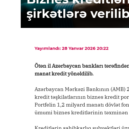
şirkətlərə verili
Yayımlandı: 28 Yanvar 2026 20:22
Ötən il Azərbaycan bankları tərəfind
manat kredit yönəldilib.
Azərbaycan Mərkəzi Bankının (AMB) 202
kredit təşkilatlarının biznes kredit por
Portfelin 1,2 milyard manatı dövlət fon
ümumi biznes kreditlərinin təxminən 7,
Kreditlərin sahibkarlıq subyektləri üzr