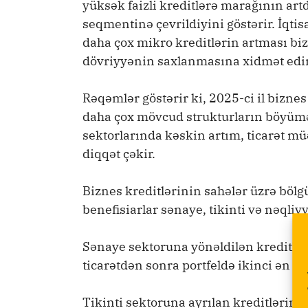
yüksək faizli kreditlərə marağının art
seqmentinə çevrildiyini göstərir. İqtis
daha çox mikro kreditlərin artması bi
dövriyyənin saxlanmasına xidmət edir
Rəqəmlər göstərir ki, 2025-ci il biznes 
daha çox mövcud strukturların böyüməsi
sektorlarında kəskin artım, ticarət mü
diqqət çəkir.
Biznes kreditlərinin sahələr üzrə bölg
benefisiarlar sənaye, tikinti və nəqliy
Sənaye sektoruna yönəldilən kreditlər 
ticarətdən sonra portfeldə ikinci ən b
Tikinti sektoruna ayrılan kreditlərin 