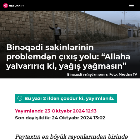
Skip
to
content
Binəqədi sakinlərinin
problemdən çıxış yolu: “Allaha
yalvarırıq ki, yağış yağmasın”
Binəqədi yağışdan sonra. Foto: Meydan TV
Bu yazı 2 ildən çoxdur ki, yayımlanıb.
Yayımlandı: 23 Oktyabr 2024 12:13
Son dəyişiklik: 24 Oktyabr 2024 13:02
Paytaxtın ən böyük rayonlarından birində