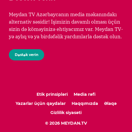
Meydan TV Azərbaycanın media məkanındakı
alternativ səsidir! İşimizin davamlı olması üçün
sizin də köməyinizə ehtiyacımız var. Meydan TV-
yə aylıq və ya birdəfəlik yardımlarla dəstək olun.
Dəstək verin
Etik prinsipləri
Media rəfi
Yazarlar üçün qaydalar
Haqqımızda
Əlaqə
Gizlilik siyasəti
© 2026 MEYDAN.TV