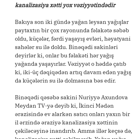
kanalizasiya xətti yox vəziyyətindədir
Bakıya son iki gündə yağan leysan yağışlar
paytaxtın bir çox rayonunda fəlakətə səbəb
oldu, küçələr, fərdi yaşayış evləri, həyatyani
sahələr su ilə doldu. Binəqədi sakinləri
deyirlər ki, onlar bu fəlakəti hər yağış
yağanda yaşayırlar. Vəziyyət o həddə çatıb
ki, iki-üç dəqiqədən artıq davam edən yağış
da küçələrin su ilə dolmasına bəs edir.
Binəqədi qəsəbə sakini Nuriyyə Axundova
Meydan TV-yə deyib ki, İkinci Mədən
ərazisində ev alarkən satıcı onları yaxın bir
il ərzində əraziyə kanalizasiya xəttinin
çəkiləcəyinə inandırıb. Amma illər keçsə də,