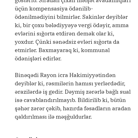
göstərib. Sıradan çıxan məişət avadanlıqları
üçün kompensasiya ödənilib-
ödənilmədiyini bilmirlər. Sakinlər deyiblər
ki, bir çoxu bələdiyyəyə vergi ödəyir, amma
evlərini sığorta etdirən demək olar ki,
yoxdur. Çünki sənədsiz evləri sığorta da
etmirlər. Baxmayaraq ki, kommunal
ödənişləri edirlər.
Binəqədi Rayon icra Hakimiyyətindən
deyiblər ki, rəsmilərin hamısı yerlərdədir,
ərazilərdə iş gedir. Dəymiş zərərlə bağlı sual
isə cavablandırılmayıb. Bildirilib ki, bütün
şəhər zərər çəkib, hazırda fəsadların aradan
qaldırılması ilə məşğuldurlar.