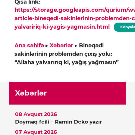
Qısa link:
https://storage.googleapis.com/qurium/
article-bineqedi-sakinlerinin-problemden-ci
yalvaririq-ki-yagis-yagmasin.html
Kopyal
Ana səhifə
▸
Xəbərlər
▸
Binəqədi
sakinlərinin problemdən çıxış yolu:
“Allaha yalvarırıq ki, yağış yağmasın”
Xəbərlər
08 Avqust 2026
Doymaq feili – Ramin Deko yazır
07 Avqust 2026