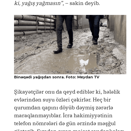
ki, yağış yağmasın”
, – sakin deyib.
Binəqədi yağışdan sonra. Foto: Meydan TV
Şikayətçilər onu da qeyd ediblər ki, hələlik
evlərindən suyu özləri çəkirlər. Heç bir
qurumdan qapını döyüb dəymiş zərərlə
maraqlanmayıblar. İcra hakimiyyətinin
telefon nömrələri də gün ərzində məşğul