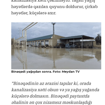
kanalizasiya xətti çəkilməyib. Yağan yağış
həyətlərdə qazılan quyunu doldurur, çirkab
həyətlər, küçələrə axır.
Binəqədi yağışdan sonra. Foto: Meydan TV
“Binəqədinin az ərazisi tapılar ki, orada
kanalizasiya xətti olsun və ya yağış yağanda
küçələrə dolmasın. Binəqədi paytaxtda
əhalinin ən çox nizamsız məskunlaşdığı