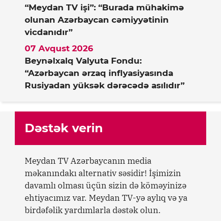
“Meydan TV işi”: “Burada mühakimə
olunan Azərbaycan cəmiyyətinin
vicdanıdır”
07 Avqust 2026
Beynəlxalq Valyuta Fondu:
“Azərbaycan ərzaq inflyasiyasında
Rusiyadan yüksək dərəcədə asılıdır”
Dəstək verin
Meydan TV Azərbaycanın media
məkanındakı alternativ səsidir! İşimizin
davamlı olması üçün sizin də köməyinizə
ehtiyacımız var. Meydan TV-yə aylıq və ya
birdəfəlik yardımlarla dəstək olun.