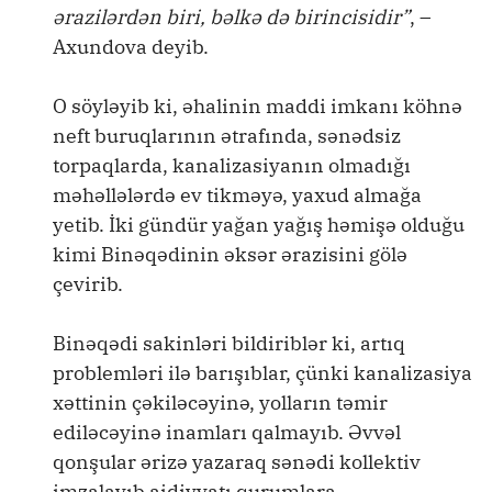
ərazilərdən biri, bəlkə də birincisidir”
, –
Axundova deyib.
O söyləyib ki, əhalinin maddi imkanı köhnə
neft buruqlarının ətrafında, sənədsiz
torpaqlarda, kanalizasiyanın olmadığı
məhəllələrdə ev tikməyə, yaxud almağa
yetib. İki gündür yağan yağış həmişə olduğu
kimi Binəqədinin əksər ərazisini gölə
çevirib.
Binəqədi sakinləri bildiriblər ki, artıq
problemləri ilə barışıblar, çünki kanalizasiya
xəttinin çəkiləcəyinə, yolların təmir
ediləcəyinə inamları qalmayıb. Əvvəl
qonşular ərizə yazaraq sənədi kollektiv
imzalayıb aidiyyatı qurumlara