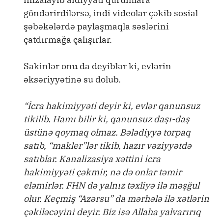
göndərirdilərsə, indi videolar çəkib sosial
şəbəkələrdə paylaşmaqla səslərini
çatdırmağa çalışırlar.
Sakinlər onu da deyiblər ki, evlərin
əksəriyyətinə su dolub.
“İcra hakimiyyəti deyir ki, evlər qanunsuz
tikilib. Hamı bilir ki, qanunsuz daşı-daş
üstünə qoymaq olmaz. Bələdiyyə torpaq
satıb, “makler”lər tikib, hazır vəziyyətdə
satıblar. Kanalizasiya xəttini icra
hakimiyyəti çəkmir, nə də onlar təmir
eləmirlər. FHN də yalnız təxliyə ilə məşğul
olur. Keçmiş “Azərsu” da mərhələ ilə xətlərin
çəkiləcəyini deyir. Biz isə Allaha yalvarırıq