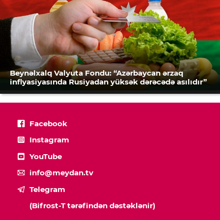
Beynəlxalq Valyuta Fondu: “Azərbaycan ərzaq
inflyasiyasında Rusiyadan yüksək dərəcədə asılıdır”
Facebook
Instagram
YouTube
info@meydan.tv
Telegram
(Bifrost-T tərəfindən dəstəklənir)