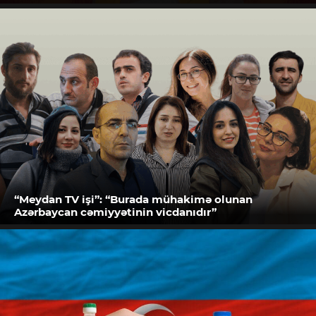
“Meydan TV işi”: “Burada mühakimə olunan
Azərbaycan cəmiyyətinin vicdanıdır”