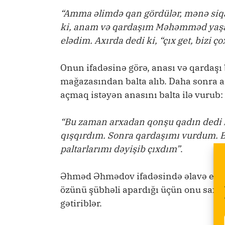
“Amma əlimdə qan gördülər, mənə siq
ki, anam və qardaşım Məhəmməd yaşa
elədim. Axırda dedi ki, “çıx get, bizi ço
Onun ifadəsinə görə, anası və qardaşı 
mağazasından balta alıb. Daha sonra a
açmaq istəyən anasını balta ilə vurub:
“Bu zaman arxadan qonşu qadın dedi 
qışqırdım. Sonra qardaşımı vurdum. Ba
paltarlarımı dəyişib çıxdım”
.
Əhməd Əhmədov ifadəsində əlavə edib k
özünü şübhəli apardığı üçün onu saxlay
gətiriblər.