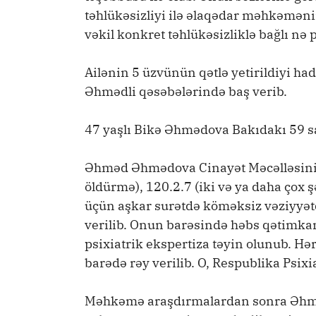
təhlükəsizliyi ilə əlaqədar məhkəmənin
vəkil konkret təhlükəsizliklə bağlı nə
Ailənin 5 üzvünün qətlə yetirildiyi ha
Əhmədli qəsəbələrində baş verib.
47 yaşlı Bikə Əhmədova Bakıdakı 59 sa
Əhməd Əhmədova Cinayət Məcəlləsinin
öldürmə), 120.2.7 (iki və ya daha çox 
üçün aşkar surətdə köməksiz vəziyyət
verilib. Onun barəsində həbs qətimkan t
psixiatrik ekspertiza təyin olunub. 
barədə rəy verilib. O, Respublika Psixi
Məhkəmə araşdırmalardan sonra Əhmə