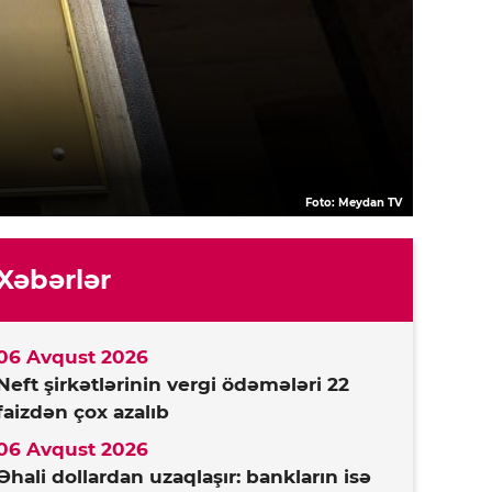
Foto: Meydan TV
Xəbərlər
06 Avqust 2026
Neft şirkətlərinin vergi ödəmələri 22
faizdən çox azalıb
06 Avqust 2026
Əhali dollardan uzaqlaşır: bankların isə