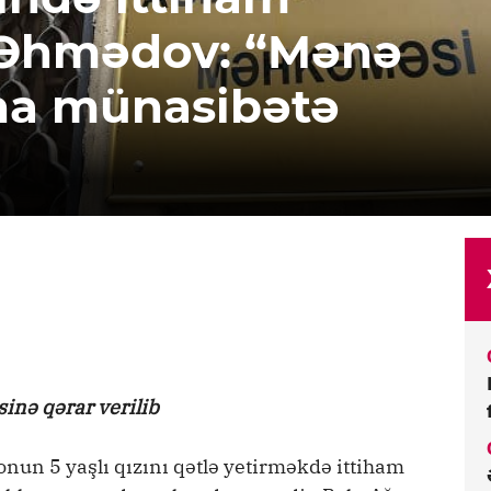
Əhmədov: “Mənə
na münasibətə
inə qərar verilib
 onun 5 yaşlı qızını qətlə yetirməkdə ittiham