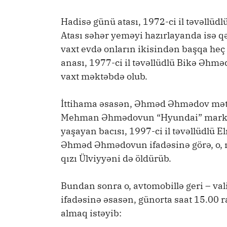
Hadisə günü atası, 1972-ci il təvəllü
Atası səhər yeməyi hazırlayanda isə q
vaxt evdə onların ikisindən başqa heç
anası, 1977-ci il təvəllüdlü Bikə Əh
vaxt məktəbdə olub.
İttihama əsasən, Əhməd Əhmədov mətbə
Mehman Əhmədovun “Hyundai” markalı
yaşayan bacısı, 1997-ci il təvəllüdlü
Əhməd Əhmədovun ifadəsinə görə, o, mə
qızı Ülviyyəni də öldürüb.
Bundan sonra o, avtomobillə geri – va
ifadəsinə əsasən, günorta saat 15.00 
almaq istəyib: