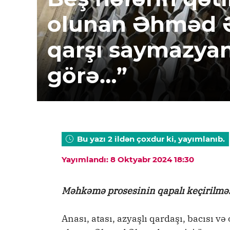
olunan Əhməd 
qarşı saymazya
görə…”
Bu yazı 2 ildən çoxdur ki, yayımlanıb.
Yayımlandı: 8 Oktyabr 2024 18:30
Məhkəmə prosesinin qapalı keçirilməs
Anası, atası, azyaşlı qardaşı, bacısı və