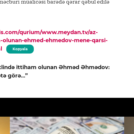
məcburi müalicəsi barədə qərar qəbul edilə
pis.com/qurium/www.meydan.tv/az-
iham-olunan-ehmed-ehmedov-mene-qarsi-
l
Kopyala
ətlində ittiham olunan Əhməd Əhmədov:
tə görə…”