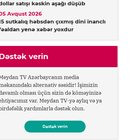
dollar satışı kəskin aşağı düşüb
05 Avqust 2026
15 sutkalıq həbsdən çıxmış dini inanclı
fəaldan yenə xəbər yoxdur
Dəstək verin
Meydan TV Azərbaycanın media
məkanındakı alternativ səsidir! İşimizin
davamlı olması üçün sizin də köməyinizə
ehtiyacımız var. Meydan TV-yə aylıq və ya
birdəfəlik yardımlarla dəstək olun.
Dəstək verin