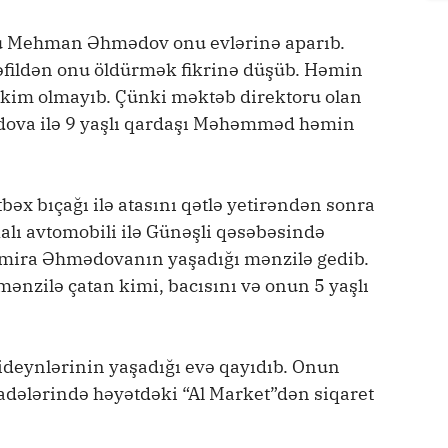
dlü Mehman Əhmədov onu evlərinə aparıb.
əfildən onu öldürmək fikrinə düşüb. Həmin
 kim olmayıb. Çünki məktəb direktoru olan
mədova ilə 9 yaşlı qardaşı Məhəmməd həmin
x bıçağı ilə atasını qətlə yetirəndən sonra
 avtomobili ilə Günəşli qəsəbəsində
 Elmira Əhmədovanın yaşadığı mənzilə gedib.
nzilə çatan kimi, bacısını və onun 5 yaşlı
lideynlərinin yaşadığı evə qayıdıb. Onun
radələrində həyətdəki “Al Market”dən siqaret