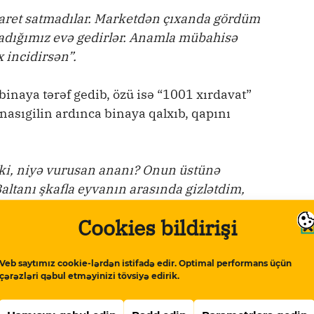
aret satmadılar. Marketdən çıxanda gördüm
dığımız evə gedirlər. Anamla mübahisə
x incidirsən”.
binaya tərəf gedib, özü isə “1001 xırdavat”
nasıgilin ardınca binaya qalxıb, qapını
ki, niyə vurusan ananı? Onun üstünə
ltanı şkafla eyvanın arasında gizlətdim,
Cookies bildirişi
i, binanın həyətində polis işçiləri olub,
ıblar və Xətai rayonu, 35-ci polis bölməsinə
Veb saytımız cookie-lərdən istifadə edir. Optimal performans üçün
çərəzləri qəbul etməyinizi tövsiyə edirik.