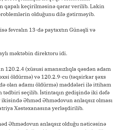
 qapalı keçirilməsinə qərar verilib. Lakin
 problemlərin olduğunu dilə gətirməyib.
disə fevralın 13-də paytaxtın Günəşli və
ylı məktəbin direktoru idi.
 120.2.4 (xüsusi amansızlıqla qəsdən adam
şəxsi öldürmə) və 120.2.9-cu (təqsirkar şəxs
də olan adamı öldürmə) maddələri ilə ittiham
ədbiri seçilib. İstintaqın gedişində iki dəfə
Hər ikisində Əhməd Əhmədovun anlaqsız olması
atriya Xəstəxanasına yerləşdirilib.
d Əhmədovun anlaqsız olduğu nəticəsinə