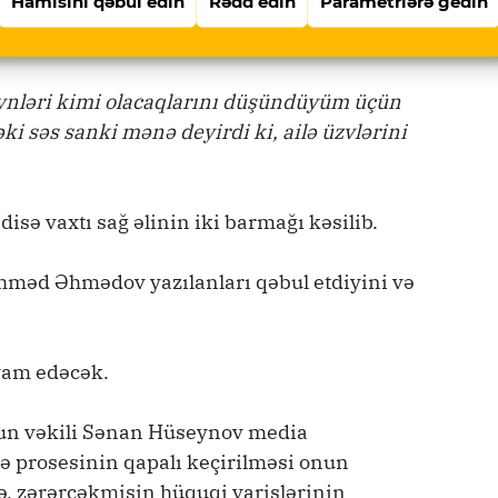
Hamısını qəbul edin
Rədd edin
Parametrlərə gedin
aşlı qardaşı və bacısının 5 yaşlı qızını
ib:
ynləri kimi olacaqlarını düşündüyüm üçün
ki səs sanki mənə deyirdi ki, ailə üzvlərini
sə vaxtı sağ əlinin iki barmağı kəsilib.
məd Əhmədov yazılanları qəbul etdiyini və
vam edəcək.
 vəkili Sənan Hüseynov media
 prosesinin qapalı keçirilməsi onun
rə, zərərçəkmişin hüquqi varislərinin