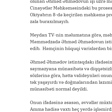
olunan Əhməd Əhmədovun işi üzrə məh
Cinayətlər Məhkəməsindəki bu prosesin
Oktyabrın 8-də keçirilən məhkəmə pros
zala buraxılmayıb.
Meydan TV-nin məlumatına görə, məh
Məmmədzadə Əhməd Əhmədovun istint
edib. Həmçinin hüquqi varislərdən biri
Əhməd Əhmədov istintaqdakı ifadəsində 
saymazyana münasibətə və diqqətsizli
sözlərinə görə, hətta valideynləri onu
tək yaşayırdı və doğmalarından lazımi 
münasibəti normal deyildi.
Onun ifadəsinə əsasən, əvvəllər müxtəl
Amma hadisə vaxtı heç yerdə işləmird