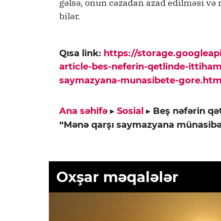
gəlsə, onun cəzadan azad edilməsi və 
bilər.
Qısa link:
https://storage.googlea
article-bes-neferin-qetlinde-itt
saymazyana-munasibete-gore.htm
Ana səhifə
▸
Sosial
▸
Beş nəfərin q
“Mənə qarşı saymazyana münasibə
Oxşar məqalələr