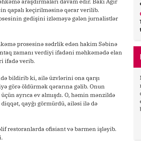
kəmə araşdırmaları davam edir. Bakı Ağır
 qapalı keçirilməsinə qərar verilib.
esinin gedişini izləməyə gələn jurnalistlər
kəmə prosesinə sədrlik edən hakim Səbinə
aq zamanı verdiyi ifadəni məhkəmədə elan
 ifadə verib.
bildirib ki, ailə üzvlərini ona qarşı
yə görə öldürmək qərarına gəlib. Onun
n üçün ayrıca ev almışdı. O, həmin mənzildə
diqqət, qayğı görmürdü, ailəsi ilə də
if restoranlarda ofisiant və barmen işləyib.
i.