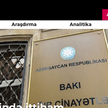
Araşdırma
Analitika
ində ittiham