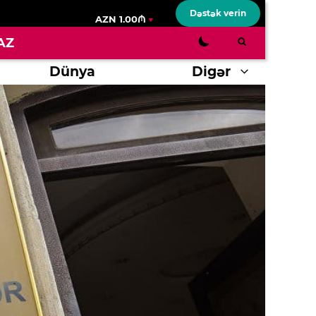
Dəstək verin
AZN 1.00₼
AZ
Dünya
Digər