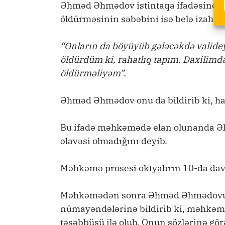
Əhməd Əhmədov istintaqa ifadəsində 9 y
öldürməsinin səbəbini isə belə izah ed
“Onların da böyüyüb gələcəkdə valide
öldürdüm ki, rahatlıq tapım. Daxilimdə
öldürməliyəm”.
Əhməd Əhmədov onu da bildirib ki, hadi
Bu ifadə məhkəmədə elan olunanda Əh
əlavəsi olmadığını deyib.
Məhkəmə prosesi oktyabrın 10-da da
Məhkəmədən sonra Əhməd Əhmədovun
nümayəndələrinə bildirib ki, məhkəmə
təşəbbüsü ilə olub. Onun sözlərinə gö