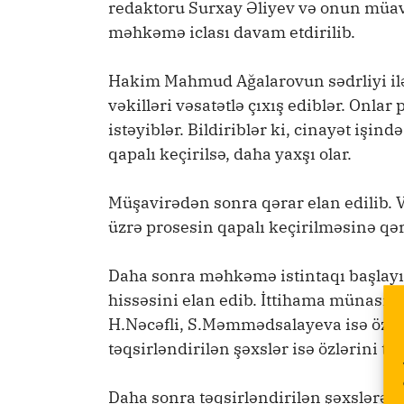
redaktoru Surxay Əliyev və onun müavi
məhkəmə iclası davam etdirilib.
Hakim Mahmud Ağalarovun sədrliyi ilə 
vəkilləri vəsatətlə çıxış ediblər. Onlar
istəyiblər. Bildiriblər ki, cinayət işind
qapalı keçirilsə, daha yaxşı olar.
Müşavirədən sonra qərar elan edilib. V
üzrə prosesin qapalı keçirilməsinə qəra
Daha sonra məhkəmə istintaqı başlayıb.
hissəsini elan edib. İttihama münasibət
H.Nəcəfli, S.Məmmədsalayeva isə özləri
təqsirləndirilən şəxslər isə özlərini təq
Daha sonra təqsirləndirilən şəxslərə if