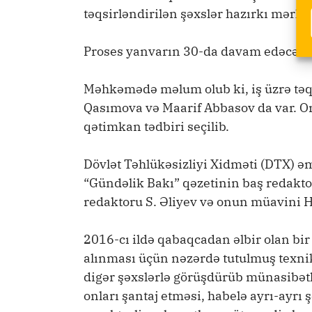
təqsirləndirilən şəxslər hazırkı mərhə
Proses yanvarın 30-da davam edəcək.
Məhkəmədə məlum olub ki, iş üzrə təqs
Qasımova və Maarif Abbasov da var. On
qətimkan tədbiri seçilib.
Dövlət Təhlükəsizliyi Xidməti (DTX) ə
“Gündəlik Bakı” qəzetinin baş redakto
redaktoru S. Əliyev və onun müavini H
2016-cı ildə qabaqcadan əlbir olan bir
alınması üçün nəzərdə tutulmuş texnik
digər şəxslərlə görüşdürüb münasibətlə
onları şantaj etməsi, habelə ayrı-ayrı