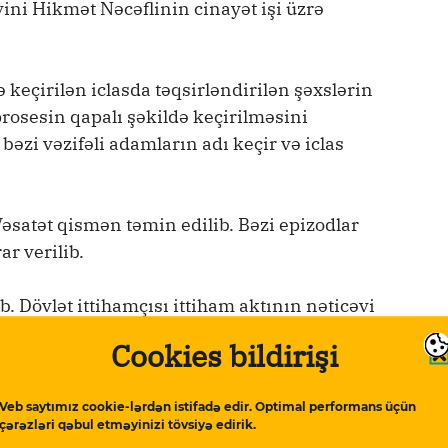
ni Hikmət Nəcəflinin cinayət işi üzrə
keçirilən iclasda təqsirləndirilən şəxslərin
 prosesin qapalı şəkildə keçirilməsini
ə bəzi vəzifəli adamların adı keçir və iclas
əsatət qismən təmin edilib. Bəzi epizodlar
r verilib.
 Dövlət ittihamçısı ittiham aktının nəticəvi
 bildirən S.Əliyev özünü təqsirli bilməyib,
Cookies bildirişi
ni qismən təqsirli bilib. Digər
sirli bilməyiblər.
Veb saytımız cookie-lərdən istifadə edir. Optimal performans üçün
çərəzləri qəbul etməyinizi tövsiyə edirik.
adə vermək təklif edilib. S.Vəliyev və digər