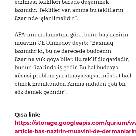
edilməsi təklifləri barədə düşünmək
lazımdır. Təkliflər var, amma bu təkliflərin
üzərində işlənilməlidir”.
APA-nın məlumatına görə, bunu baş nazirin
müavini Əli Əhmədov deyib: “Baxmaq
lazımdır ki, bu nə dərəcədə büdcənin
üzərinə yük qoya bilər. Bu təklif diqqətdədir,
bunun üzərində iş gedir. Bu hal büdcəyə
xüsusi problem yaratmayacaqsa, müsbət həll
etmək mümkündür. Amma indidən qəti bir
söz demək çətindir”.
Qısa link:
https://storage.googleapis.com/qurium/
article-bas-nazirin-muavini-de-dermanlari