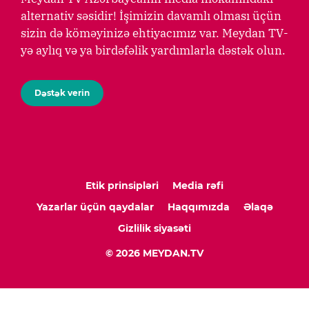
alternativ səsidir! İşimizin davamlı olması üçün
sizin də köməyinizə ehtiyacımız var. Meydan TV-
yə aylıq və ya birdəfəlik yardımlarla dəstək olun.
Dəstək verin
Etik prinsipləri
Media rəfi
Yazarlar üçün qaydalar
Haqqımızda
Əlaqə
Gizlilik siyasəti
© 2026 MEYDAN.TV