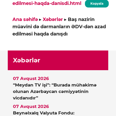
edilmesi-haqda-danisdi.html
Kopyala
Ana səhifə
▸
Xəbərlər
▸
Baş nazirin
müavini də dərmanların ƏDV-dən azad
edilməsi haqda danışdı
Xəbərlər
07 Avqust 2026
“Meydan TV işi”: “Burada mühakimə
olunan Azərbaycan cəmiyyətinin
vicdanıdır”
07 Avqust 2026
Beynəlxalq Valyuta Fondu: