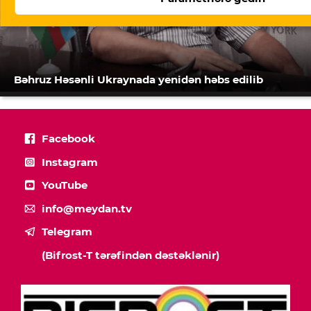
Bəhruz Həsənli Ukraynada yenidən həbs edilib
Facebook
Instagram
YouTube
info@meydan.tv
Telegram
(Bifrost-T tərəfindən dəstəklənir)