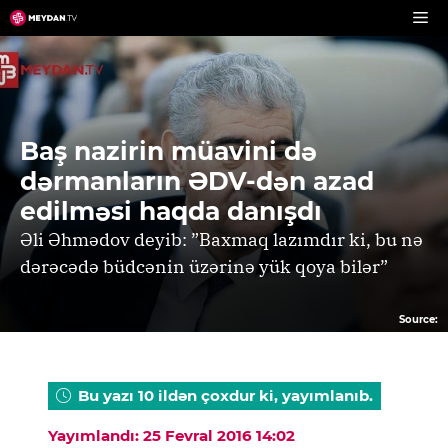
Skip
to
content
Baş nazirin müavini də
dərmanların ƏDV-dən azad
edilməsi haqda danışdı
Əli Əhmədov deyib: ”Baxmaq lazımdır ki, bu nə
dərəcədə büdcənin üzərinə yük qoya bilər”
Source:
Bu yazı 10 ildən çoxdur ki, yayımlanıb.
Yayımlandı: 25 Fevral 2016 14:02