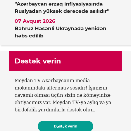
“Azərbaycan ərzaq inflyasiyasında
Rusiyadan yüksək dərəcədə asılıdır”
07 Avqust 2026
Bəhruz Həsənli Ukraynada yenidən
həbs edilib
Dəstək verin
Meydan TV Azərbaycanın media
məkanındakı alternativ səsidir! İşimizin
davamlı olması üçün sizin də köməyinizə
ehtiyacımız var. Meydan TV-yə aylıq və ya
birdəfəlik yardımlarla dəstək olun.
Dəstək verin