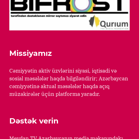
Missiyamız
Cəmiyyətin aktiv üzvlərini siyasi, iqtisadi və
sosial məsələlər haqda bilgiləndirir; Azərbaycan
cəmiyyətinə aktual məsələlər haqda açıq
müzakirələr üçün platforma yaradır.
Dəstək verin
Meydan TV Azərbaycanın media məkanındakı