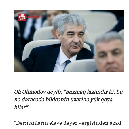
Əli Əhmədov deyib: ”Baxmaq lazımdır ki, bu
nə dərəcədə büdcənin üzərinə yük qoya
bilər”
“Dərmanların əlavə dəyər vergisindən azad