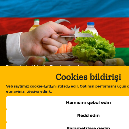
Beynəlxalq Valyuta Fondu: “Azərbaycan ərzaq
inflyasiyasında Rusiyadan yüksək dərəcədə asılıdır”
Cookies bildirişi
Veb saytımız cookie-lərdən istifadə edir. Optimal performans üçün ç
etməyinizi tövsiyə edirik.
Hamısını qəbul edin
Rədd edin
Parametrlərə gedin