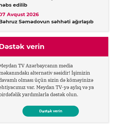
həbs edilib
07 Avqust 2026
Bəhruz Səmədovun səhhəti ağırlaşıb
Dəstək verin
Meydan TV Azərbaycanın media
məkanındakı alternativ səsidir! İşimizin
davamlı olması üçün sizin də köməyinizə
ehtiyacımız var. Meydan TV-yə aylıq və ya
birdəfəlik yardımlarla dəstək olun.
Dəstək verin