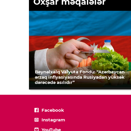
Oxşar məqalələr
Beynəlxalq Valyuta Fondu: “Azərbaycan
ərzaq inflyasiyasında Rusiyadan yüksək
dərəcədə asılıdır”
Facebook
Instagram
YouTube