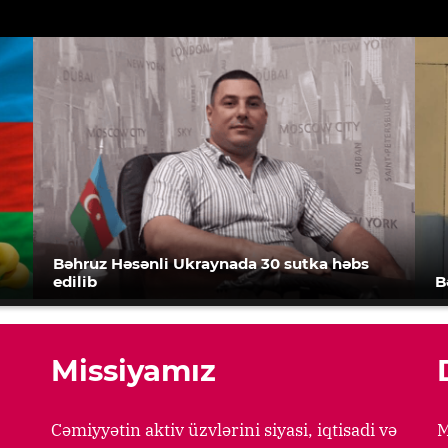
Bəhruz Həsənli Ukraynada 30 sutka həbs
edilib
B
Missiyamız
Cəmiyyətin aktiv üzvlərini siyasi, iqtisadi və
M