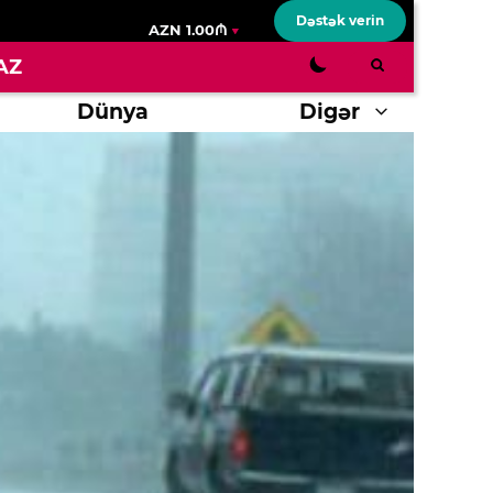
Dəstək verin
AZN 1.00₼
AZ
Dünya
Digər