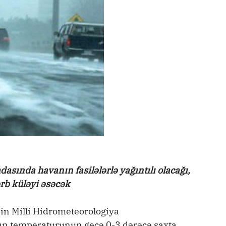
sında havanın fasilələrlə yağıntılı olacağı,
ərb küləyi əsəcək
nin Milli Hidrometeorologiya
nın temperaturunun gecə 0-3 dərəcə şaxta,