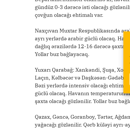
gündüz 0-3 dərəcə isti olacağı gözlənil
çovğun olacağı ehtimalı var.
Naxçıvan Muxtar Respublikasında arabir
ayrı yerlərdə arabir güclü olacaq. Ha
dağlıq ərazilərdə 12-16 dərəcə şaxta, g
Yollar buz bağlayacaq.
Yuxarı Qarabağ: Xankəndi, Şuşa, Xocal
Laçın, Kəlbəcər və Daşkəsən-Gədəbəy r
Bəzi yerlərdə intensiv olacağı ehtimalı
güclü olacaq. Havanın temperaturunun
şaxta olacağı gözlənilir. Yollar buz bağ
Qazax, Gəncə, Goranboy, Tərtər, Ağdam
yağacağı gözlənilir. Qərb küləyi ayrı-a