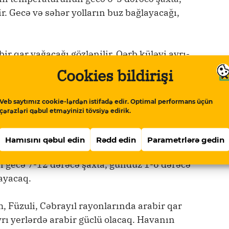
ir. Gecə və səhər yolların buz bağlayacağı,
 qar yağacağı gözlənilir. Qərb küləyi ayrı-
vanın temperaturunun gecə 5-10 dərəcə şaxta,
Cookies bildirişi
ündüz 0-5 dərəcə şaxta olacağı gözlənilir.
Veb saytımız cookie-lərdən istifadə edir. Optimal performans üçün
çərəzləri qəbul etməyinizi tövsiyə edirik.
ı, həmçinin Xocavənd, Qubadlı, Zəngilan,
ayonlarında arabir qar yağacağı gözlənilir.
Hamısını qəbul edin
Rədd edin
Parametrlərə gedin
 var. Qərb küləyi ayrı-ayrı yerlərdə arabir
 gecə 7-12 dərəcə şaxta, gündüz 1-6 dərəcə
layacaq.
, Füzuli, Cəbrayıl rayonlarında arabir qar
yrı yerlərdə arabir güclü olacaq. Havanın