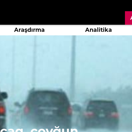
Araşdırma
Analitika
acaq, çovğun