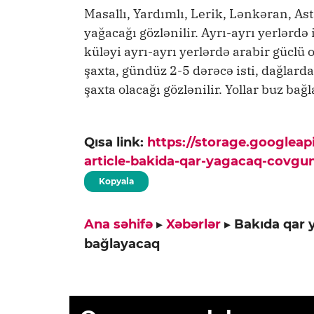
Masallı, Yardımlı, Lerik, Lənkəran, Ast
yağacağı gözlənilir. Ayrı-ayrı yerlərdə
küləyi ayrı-ayrı yerlərdə arabir güclü
şaxta, gündüz 2-5 dərəcə isti, dağlard
şaxta olacağı gözlənilir. Yollar buz bağ
Qısa link:
https://storage.googlea
article-bakida-qar-yagacaq-covgun
Kopyala
Ana səhifə
▸
Xəbərlər
▸
Bakıda qar 
bağlayacaq