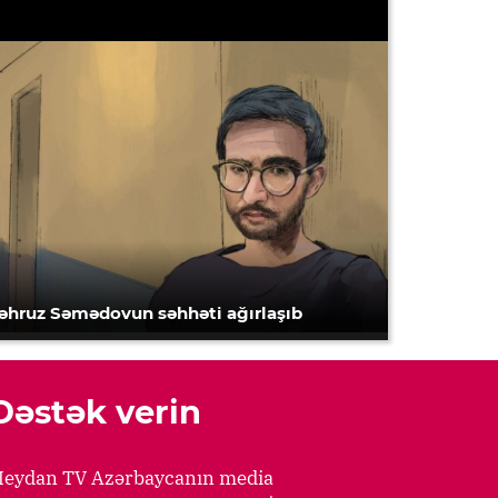
əhruz Səmədovun səhhəti ağırlaşıb
Dəstək verin
eydan TV Azərbaycanın media