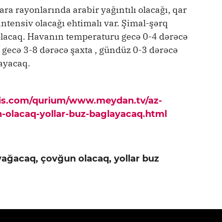
ara rayonlarında arabir yağıntılı olacağı, qar
 intensiv olacağı ehtimalı var. Şimal-şərq
 olacaq. Havanın temperaturu gecə 0-4 dərəcə
a gecə 3-8 dərəcə şaxta , gündüz 0-3 dərəcə
layacaq.
pis.com/qurium/www.meydan.tv/az-
-olacaq-yollar-buz-baglayacaq.html
yağacaq, çovğun olacaq, yollar buz