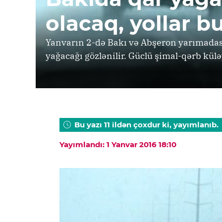
olacaq, yollar 
Yanvarın 2-də Bakı və Abşeron yarımadasın
yağacağı gözlənilir. Güclü şimal-qərb kül
Bu yazı 11 ildən çoxdur ki, yayımlanıb.
Yayımlandı: 1 Yanvar 2016 18:10