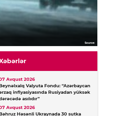
Source:
Xəbərlər
07 Avqust 2026
Beynəlxalq Valyuta Fondu: “Azərbaycan
ərzaq inflyasiyasında Rusiyadan yüksək
dərəcədə asılıdır”
07 Avqust 2026
Bəhruz Həsənli Ukraynada 30 sutka