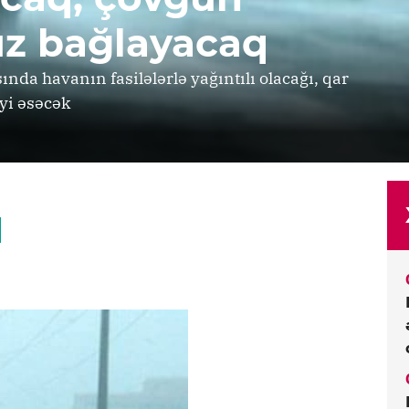
buz bağlayacaq
da havanın fasilələrlə yağıntılı olacağı, qar
əyi əsəcək