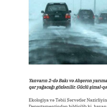
Yanvarın 2-də Bakı və Abşeron yarımada
qar yağacağı gözlənilir. Güclü şimal-q
Ekologiya və Təbii Sərvətlər Nazirliyi
Departamentindən bildirilib ki, hava