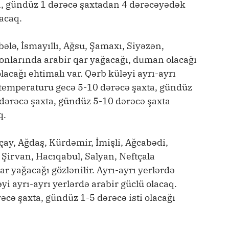
, gündüz 1 dərəcə şaxtadan 4 dərəcəyədək
yacaq.
bələ, İsmayıllı, Ağsu, Şamaxı, Siyəzən,
onlarında arabir qar yağacağı, duman olacağı
olacağı ehtimalı var. Qərb küləyi ayrı-ayrı
 temperaturu gecə 5-10 dərəcə şaxta, gündüz
 dərəcə şaxta, gündüz 5-10 dərəcə şaxta
q.
çay, Ağdaş, Kürdəmir, İmişli, Ağcabədi,
, Şirvan, Hacıqabul, Salyan, Neftçala
ar yağacağı gözlənilir. Ayrı-ayrı yerlərdə
əyi ayrı-ayrı yerlərdə arabir güclü olacaq.
ə şaxta, gündüz 1-5 dərəcə isti olacağı