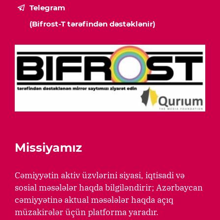
Telegram
(Bifrost-T tərəfindən dəstəklənir)
Missiyamız
Cəmiyyətin aktiv üzvlərini siyasi, iqtisadi və
sosial məsələlər haqda bilgiləndirir; Azərbaycan
cəmiyyətinə aktual məsələlər haqda açıq
müzakirələr üçün platforma yaradır.