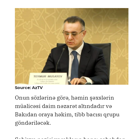
Source: AzTV
Onun sözlərinə görə, həmin şəxslərin
müalicəsi daim nəzarət altındadır və
Bakıdan oraya həkim, tibb bacısı qrupu
göndəriləcək.