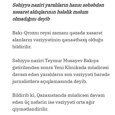
Səhiyyə naziri yaralıların hansı səbəbdən
xəsarət aldıqlarının hələlik məlum
olmadığını deyib
Bakı-Qroznı reysi zamanı qəzada xəsarət
alanların vəziyyətinin qənaətbəxş olduğu
bildirilir.
Səhiyyə naziri Teymur Musayev Bakıya
gətiriləndən sonra Yeni Klinikada müalicəsi
davam edən yaralıların son vəziyyəti barədə
jurnalistlərə açıqlamasında deyib.
Bildirib ki, Qazaxıstanda müalicəsi davam
edən üç nəfərin isə vəziyyəti orta ağır
qiymətləndirilir.