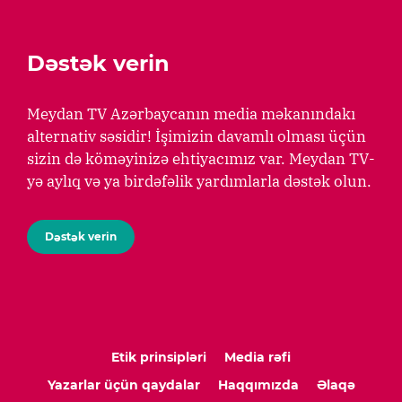
Dəstək verin
Meydan TV Azərbaycanın media məkanındakı
alternativ səsidir! İşimizin davamlı olması üçün
sizin də köməyinizə ehtiyacımız var. Meydan TV-
yə aylıq və ya birdəfəlik yardımlarla dəstək olun.
Dəstək verin
Etik prinsipləri
Media rəfi
Yazarlar üçün qaydalar
Haqqımızda
Əlaqə