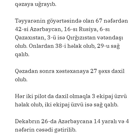
qəzaya uğrayıb.
Təyyarənin göyərtəsində olan 67 nəfərdən
42-si Azərbaycan, 16-sı Rusiya, 6-sı
Qazaxıstan, 3-ü isə Qırğızıstan vətəndaşı
olub. Onlardan 38-i həlak olub, 29-u sağ
qalıb.
Qəzadan sonra xəstəxanaya 27 şəxs daxil
olub.
Hər iki pilot da daxil olmaqla 3 ekipaj üzvü
həlak olub, iki ekipaj üzvü isə sağ qalıb.
Dekabrın 26-da Azərbaycana 14 yaralı və 4
nəfərin cəsədi gətirilib.