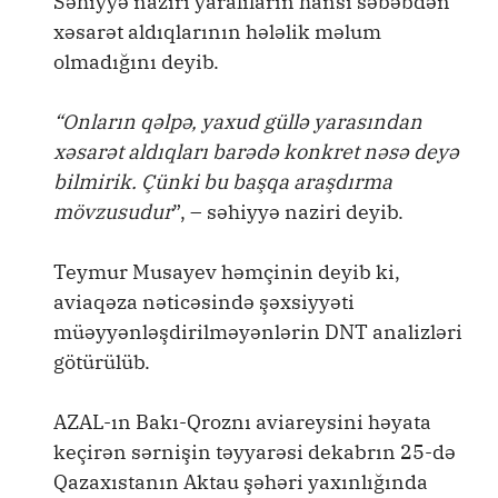
Səhiyyə naziri yaralıların hansı səbəbdən
xəsarət aldıqlarının hələlik məlum
olmadığını deyib.
“Onların qəlpə, yaxud güllə yarasından
xəsarət aldıqları barədə konkret nəsə deyə
bilmirik. Çünki bu başqa araşdırma
mövzusudur
”, – səhiyyə naziri deyib.
Teymur Musayev həmçinin deyib ki,
aviaqəza nəticəsində şəxsiyyəti
müəyyənləşdirilməyənlərin DNT analizləri
götürülüb.
AZAL-ın Bakı-Qroznı aviareysini həyata
keçirən sərnişin təyyarəsi dekabrın 25-də
Qazaxıstanın Aktau şəhəri yaxınlığında