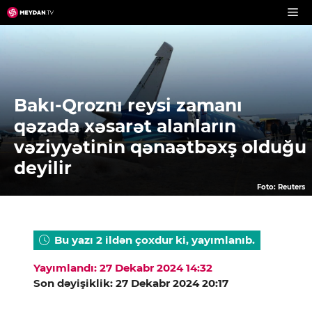
Skip
to
content
Bakı-Qroznı reysi zamanı
qəzada xəsarət alanların
vəziyyətinin qənaətbəxş olduğu
deyilir
Foto: Reuters
Bu yazı 2 ildən çoxdur ki, yayımlanıb.
Yayımlandı: 27 Dekabr 2024 14:32
Son dəyişiklik: 27 Dekabr 2024 20:17