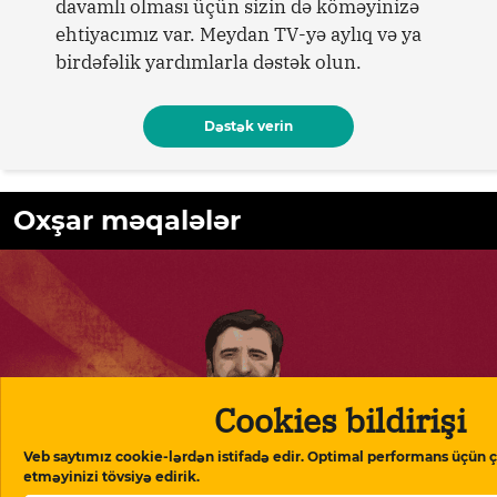
davamlı olması üçün sizin də köməyinizə
ehtiyacımız var. Meydan TV-yə aylıq və ya
birdəfəlik yardımlarla dəstək olun.
Dəstək verin
Oxşar məqalələr
Cookies bildirişi
Veb saytımız cookie-lərdən istifadə edir. Optimal performans üçün ç
etməyinizi tövsiyə edirik.