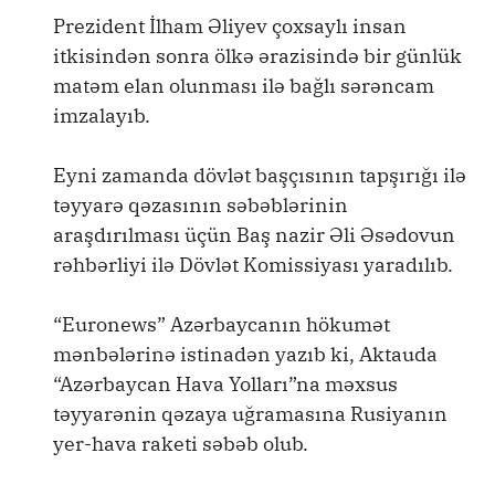
Prezident İlham Əliyev çoxsaylı insan
itkisindən sonra ölkə ərazisində bir günlük
matəm elan olunması ilə bağlı sərəncam
imzalayıb.
Eyni zamanda dövlət başçısının tapşırığı ilə
təyyarə qəzasının səbəblərinin
araşdırılması üçün Baş nazir Əli Əsədovun
rəhbərliyi ilə Dövlət Komissiyası yaradılıb.
“Euronews” Azərbaycanın hökumət
mənbələrinə istinadən yazıb ki, Aktauda
“Azərbaycan Hava Yolları”na məxsus
təyyarənin qəzaya uğramasına Rusiyanın
yer-hava raketi səbəb olub.