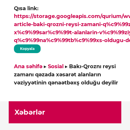
Qısa link:
https://storage.googleapis.com/qurium/
article-baki-qrozni-reysi-zamani-q%c9%99
x%c9%99sar%c9%99t-alanlarin-v%c9%99zi
q%c9%99na%c9%99tb%c9%99xs-oldugu-dey
Kopyala
Ana səhifə
▸
Sosial
▸
Bakı-Qroznı reysi
zamanı qəzada xəsarət alanların
vəziyyətinin qənaətbəxş olduğu deyilir
Xəbərlər