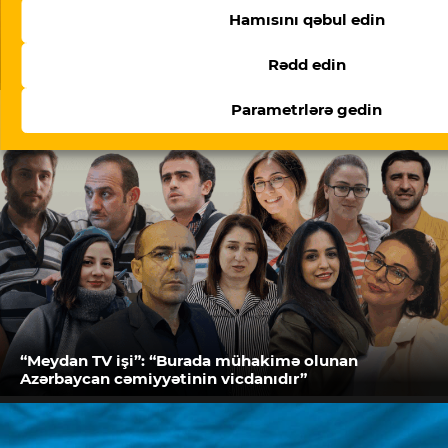
Hamısını qəbul edin
Rədd edin
Doymaq feili – Ramin Deko yazır
Parametrlərə gedin
“Meydan TV işi”: “Burada mühakimə olunan
Azərbaycan cəmiyyətinin vicdanıdır”