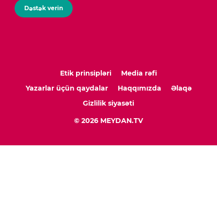
Dəstək verin
Etik prinsipləri
Media rəfi
Yazarlar üçün qaydalar
Haqqımızda
Əlaqə
Gizlilik siyasəti
© 2026 MEYDAN.TV