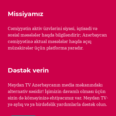
Missiyamız
Cəmiyyətin aktiv üzvlərini siyasi, iqtisadi və
sosial məsələlər haqda bilgiləndirir; Azərbaycan
cəmiyyətinə aktual məsələlər haqda açıq
müzakirələr üçün platforma yaradır.
Dəstək verin
Meydan TV Azərbaycanın media məkanındakı
alternativ səsidir! İşimizin davamlı olması üçün
sizin də köməyinizə ehtiyacımız var. Meydan TV-
yə aylıq və ya birdəfəlik yardımlarla dəstək olun.