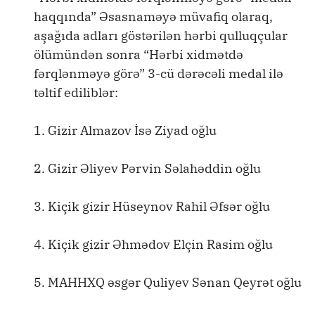
haqqında” Əsasnaməyə müvafiq olaraq,
aşağıda adları göstərilən hərbi qulluqçular
ölümündən sonra “Hərbi xidmətdə
fərqlənməyə görə” 3-cü dərəcəli medal ilə
təltif ediliblər:
1. Gizir Almazov İsə Ziyad oğlu
2. Gizir Əliyev Pərvin Səlahəddin oğlu
3. Kiçik gizir Hüseynov Rahil Əfsər oğlu
4. Kiçik gizir Əhmədov Elçin Rasim oğlu
5. MAHHXQ əsgər Quliyev Sənan Qeyrət oğlu