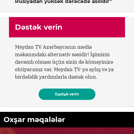
Rusiyadan yüksək dərəcədə asılıdır”
Dəstək verin
Meydan TV Azərbaycanın media
məkanındakı alternativ səsidir! İşimizin
davamlı olması üçün sizin də köməyinizə
ehtiyacımız var. Meydan TV-yə aylıq və ya
birdəfəlik yardımlarla dəstək olun.
Dəstək verin
Oxşar məqalələr