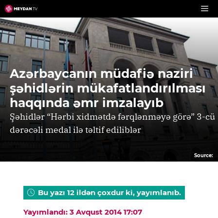
Skip
to
content
Azərbaycanın müdafiə naziri
şəhidlərin mükafatlandırılması
haqqında əmr imzalayıb
Şəhidlər “Hərbi xidmətdə fərqlənməyə görə” 3-cü
dərəcəli medal ilə təltif ediliblər
Source:
Bu yazı 12 ildən çoxdur ki, yayımlanıb.
Yayımlandı: 3 Avqust 2014 17:07