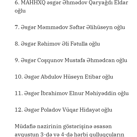
6. MAHHXQ əsgər Əhmədov Qaryağdı Eldar
oğlu
7. Əsgər Məmmədov Səftər Əlihüseyn oğlu
8. Əsgər Rəhimov Əli Fətulla oğlu
9. Əsgər Coşqunov Mustafa Əhmədcan oğlu
10. Əsgər Abdulov Hüseyn Etibar oğlu
11. Əsgər İbrahimov Elnur Məhiyəddin oğlu
12. Əsgər Poladov Vüqar Hidayət oğlu
Müdafiə nazirinin göstərişinə əsasən
avqustun 3-də və 4-də hərbi qulluqçuların