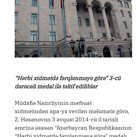
“Hərbi xidmətdə fərqlənməyə görə” 3-cü
dərəcəli medal ilə təltif ediliblər
Müdafiə Nazirliyinin mətbuat
xidmətindən apa-ya verilən məlumata görə,
Z. Həsənovun 3 avqust 2014-cü il tarixli
əmrinə əsasən “Azərbaycan Respublikasının
“Hərbi xidmətdə fərqlənməyə görə” medalı