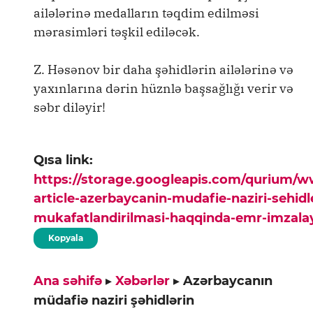
ailələrinə medalların təqdim edilməsi
mərasimləri təşkil ediləcək.
Z. Həsənov bir daha şəhidlərin ailələrinə və
yaxınlarına dərin hüznlə başsağlığı verir və
səbr diləyir!
Qısa link:
https://storage.googleapis.com/qurium/
article-azerbaycanin-mudafie-naziri-sehidl
mukafatlandirilmasi-haqqinda-emr-imzala
Kopyala
Ana səhifə
▸
Xəbərlər
▸
Azərbaycanın
müdafiə naziri şəhidlərin