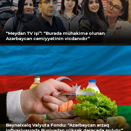
“Meydan TV işi”: “Burada mühakimə olunan
Azərbaycan cəmiyyətinin vicdanıdır”
Beynəlxalq Valyuta Fondu: “Azərbaycan ərzaq
inflyasiyasında Rusiyadan yüksək dərəcədə asılıdır”