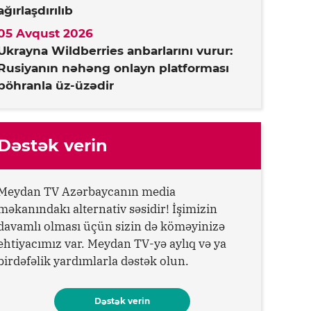
ağırlaşdırılıb
05 Avqust 2026
Ukrayna Wildberries anbarlarını vurur:
Rusiyanın nəhəng onlayn platforması
böhranla üz-üzədir
Dəstək verin
Meydan TV Azərbaycanın media
məkanındakı alternativ səsidir! İşimizin
davamlı olması üçün sizin də köməyinizə
ehtiyacımız var. Meydan TV-yə aylıq və ya
birdəfəlik yardımlarla dəstək olun.
Dəstək verin