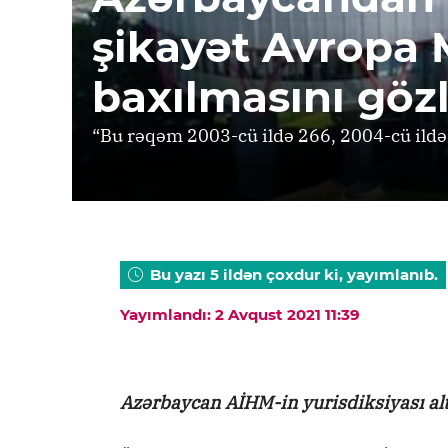
şikayət Avropa
baxılmasını gözl
“Bu rəqəm 2003-cü ildə 266, 2004-cü ildə
Bu yazı 5 ildən çoxdur ki, yayımlanıb.
Yayımlandı: 2 Avqust 2021 11:39
Azərbaycan AİHM-in yurisdiksiyası alt