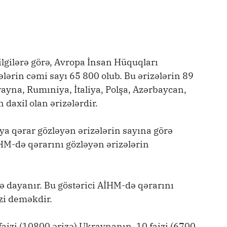
ilgilərə görə, Avropa İnsan Hüquqları
ərin cəmi sayı 65 800 olub. Bu ərizələrin 89
rayna, Rumıniya, İtaliya, Polşa, Azərbaycan,
daxil olan ərizələrdir.
iya qərar gözləyən ərizələrin sayına görə
İHM-də qərarını gözləyən ərizələrin
yə dayanır. Bu göstərici AİHM-də qərarını
zi deməkdir.
aizi (10800 ərizə) Ukraynanın, 10 faizi (6700