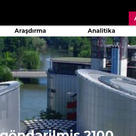
Araşdırma
Analitika
göndərilmiş 2100