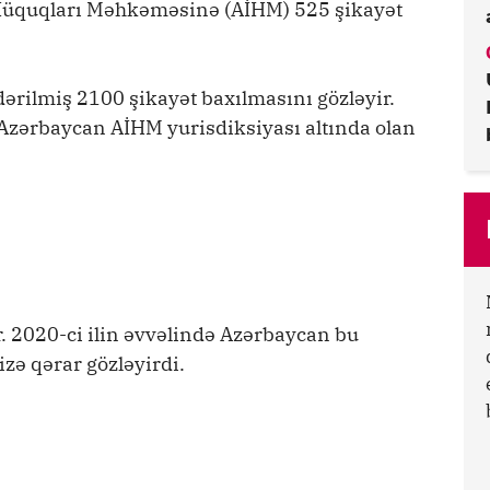
Hüquqları Məhkəməsinə (AİHM) 525 şikayət
ilmiş 2100 şikayət baxılmasını gözləyir.
 Azərbaycan AİHM yurisdiksiyası altında olan
. 2020-ci ilin əvvəlində Azərbaycan bu
zə qərar gözləyirdi.