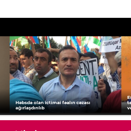
E
Həbsdə olan ictimai fəalın cəzası
t
ağırlaşdırılıb
v