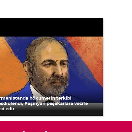
rmənistanda hökumətin tərkibi
əsdiqləndi, Paşinyan peşəkarlara vəzifə
əd edir