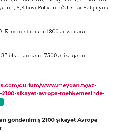
iyanın, 3,3 faizi Polşanın (2150 ərizə) payına
, Ermənistandan 1300 ərizə qərar
r 37 ölkədən cəmi 7500 ərizə qərar
pis.com/qurium/www.meydan.tv/az-
s-2100-sikayet-avropa-mehkemesinde-
n göndərilmiş 2100 şikayət Avropa
r