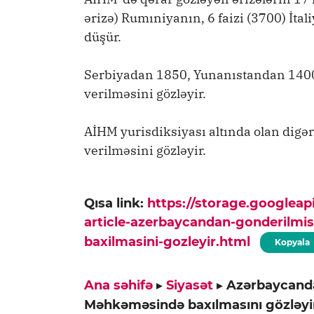
ərizə) Rumıniyanın, 6 faizi (3700) İtal
düşür.
Serbiyadan 1850, Yunanıstandan 1400
verilməsini gözləyir.
AİHM yurisdiksiyası altında olan digə
verilməsini gözləyir.
Qısa link:
https://storage.googlea
article-azerbaycandan-gonderilmi
baxilmasini-gozleyir.html
Kopyala
Ana səhifə
▸
Siyasət
▸
Azərbaycanda
Məhkəməsində baxılmasını gözləyi