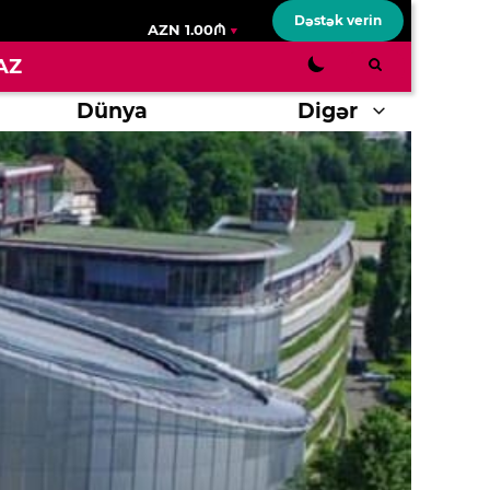
Dəstək verin
AZN 1.00₼
AZ
Dünya
Digər