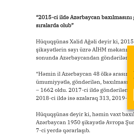
“2015-ci ildə Azərbaycan baxılmasını 
sıralarda olub”
Hüquqşünas Xalid Ağəli deyir ki, 2015
şikayətlərin sayı üzrə AİHM məkanına 
sonunda Azərbaycandan göndərilən 152
“Həmin il Azərbaycan 48 ölkə arasında 
ümumiyyətlə, göndərilən, baxılmasını g
– 1662 oldu. 2017-ci ildə göndərilən ş
2018-ci ildə isə azalaraq 313, 2019-cu
Hüquqşünas deyir ki, həmin vaxt baxıl
Azərbaycan 1950 şikayətlə Avropa Şura
7-ci yerdə qərarlaşıb.