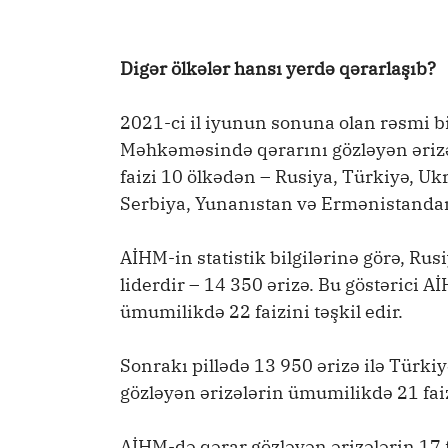
Digər ölkələr hansı yerdə qərarlaşıb?
2021-ci il iyunun sonuna olan rəsmi b
Məhkəməsində qərarını gözləyən ərizəl
faizi 10 ölkədən – Rusiya, Türkiyə, Uk
Serbiya, Yunanıstan və Ermənistandan 
AİHM-in statistik bilgilərinə görə, Rus
liderdir – 14 350 ərizə. Bu göstərici A
ümumilikdə 22 faizini təşkil edir.
Sonrakı pillədə 13 950 ərizə ilə Türki
gözləyən ərizələrin ümumilikdə 21 fai
AİHM-də qərar gözləyən ərizələrin 17 f