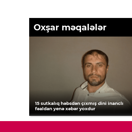
Oxşar məqalələr
15 sutkalıq həbsdən çıxmış dini inanclı
fəaldan yenə xəbər yoxdur