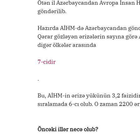
Ötən il Azərbaycandan Avropa İnsan 
göndərilib.
Hazırda AİHM-də Azərbaycandan göndər
Qərar gözləyən ərizələrin sayına görə
digər ölkələr arasında
7-cidir
.
Bu, AİHM-in ərizə yükünün 3,2 faizidir
sıralamada 6-cı olub. O zaman 2200 əri
Öncəki illər necə olub?