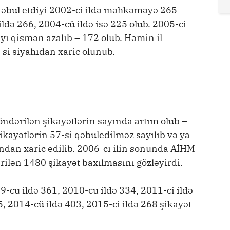
əbul etdiyi 2002-ci ildə məhkəməyə 265
ldə 266, 2004-cü ildə isə 225 olub. 2005-ci
yı qismən azalıb – 172 olub. Həmin il
si siyahıdan xaric olunub.
ndərilən şikayətlərin sayında artım olub –
ikayətlərin 57-si qəbuledilməz sayılıb və ya
ından xaric edilib. 2006-cı ilin sonunda AİHM-
lən 1480 şikayət baxılmasını gözləyirdi.
9-cu ildə 361, 2010-cu ildə 334, 2011-ci ildə
5, 2014-cü ildə 403, 2015-ci ildə 268 şikayət