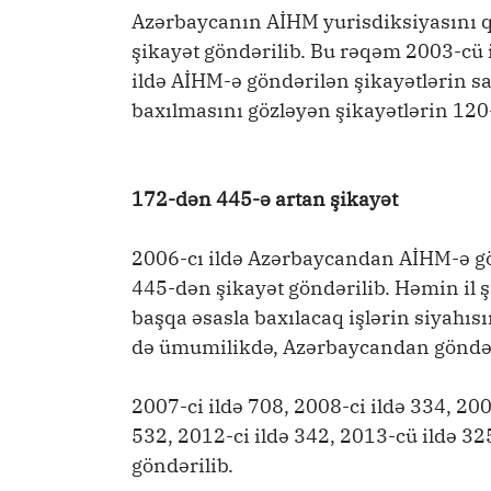
Azərbaycanın AİHM yurisdiksiyasını q
şikayət göndərilib. Bu rəqəm 2003-cü i
ildə AİHM-ə göndərilən şikayətlərin sa
baxılmasını gözləyən şikayətlərin 120-
172-dən 445-ə artan şikayət
2006-cı ildə Azərbaycandan AİHM-ə gö
445-dən şikayət göndərilib. Həmin il ş
başqa əsasla baxılacaq işlərin siyahıs
də ümumilikdə, Azərbaycandan göndəri
2007-ci ildə 708, 2008-ci ildə 334, 200
532, 2012-ci ildə 342, 2013-cü ildə 32
göndərilib.