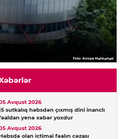
Foto: Avropa Məhkəməsi
Xəbərlər
05 Avqust 2026
15 sutkalıq həbsdən çıxmış dini inanclı
fəaldan yenə xəbər yoxdur
05 Avqust 2026
Həbsdə olan ictimai fəalın cəzası