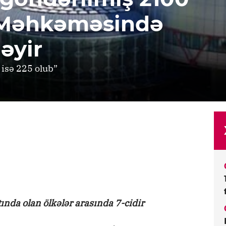
 Məhkəməsində
əyir
 isə 225 olub”
ında olan ölkələr arasında 7-cidir