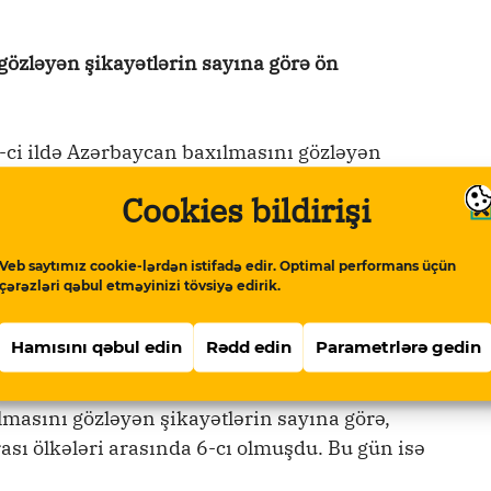
gözləyən şikayətlərin sayına görə ön
-ci ildə Azərbaycan baxılmasını gözləyən
daxil olan ölkələrin önünə keçib. Həmin ilin
Cookies bildirişi
2 şikayət baxılmasını gözləyirdi:
Veb saytımız cookie-lərdən istifadə edir. Optimal performans üçün
ilk onluqda idi. 2016-cı ildə isə
çərəzləri qəbul etməyinizi tövsiyə edirik.
özləyən şikayətlərin sayı bir qədər də artdı
ikayətlər bir az azalmışdı – 679 olmuşdu.
Hamısını qəbul edin
Rədd edin
Parametrlərə gedin
 ildə isə 397 olmuşdu”.
masını gözləyən şikayətlərin sayına görə,
sı ölkələri arasında 6-cı olmuşdu. Bu gün isə